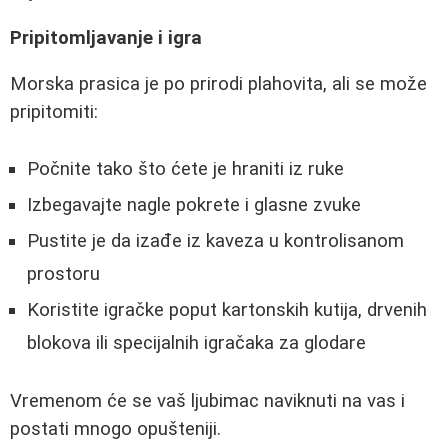
Pripitomljavanje i igra
Morska prasica je po prirodi plahovita, ali se može
pripitomiti:
Počnite tako što ćete je hraniti iz ruke
Izbegavajte nagle pokrete i glasne zvuke
Pustite je da izađe iz kaveza u kontrolisanom
prostoru
Koristite igračke poput kartonskih kutija, drvenih
blokova ili specijalnih igračaka za glodare
Vremenom će se vaš ljubimac naviknuti na vas i
postati mnogo opušteniji.