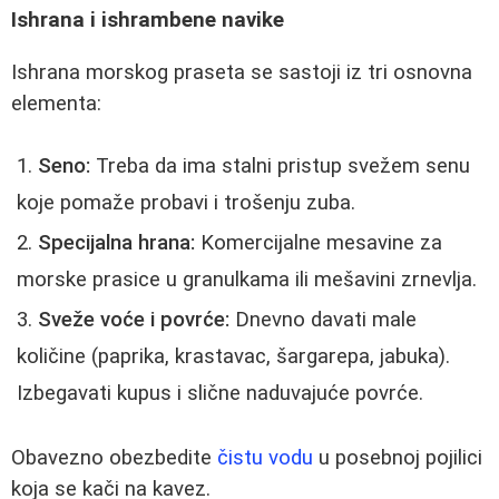
Ishrana i ishrambene navike
Ishrana morskog praseta se sastoji iz tri osnovna
elementa:
Seno:
Treba da ima stalni pristup svežem senu
koje pomaže probavi i trošenju zuba.
Specijalna hrana:
Komercijalne mesavine za
morske prasice u granulkama ili mešavini zrnevlja.
Sveže voće i povrće:
Dnevno davati male
količine (paprika, krastavac, šargarepa, jabuka).
Izbegavati kupus i slične naduvajuće povrće.
Obavezno obezbedite
čistu vodu
u posebnoj pojilici
koja se kači na kavez.