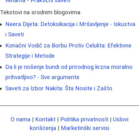
venama - Praktični saveti
Tekstovi na srodnim blogovima
Neera Dijeta: Detoksikacija i Mršavljenje - Iskustva
i Saveti
Konačni Vodič za Borbu Protiv Celulita: Efektivne
Strategije i Metode
Da li je nošenje bundi od prirodnog krzna moralno
prihvatljivo? - Sve argumente
Saveti za Izbor Nakita: Šta Nosite i Zašto
O nama
|
Kontakt
|
Politika privatnosti
|
Uslovi
korišćenja
|
Marketinški servisi