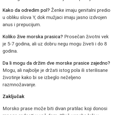
Kako da odredim pol?
Ženke imaju genitalni predio
u obliku slova Y, dok mužjaci imaju jasno izdvojen
anus i prepucijum.
Koliko žive morska prasica?
Prosečan životni vek
je 5-7 godina, ali uz dobru negu mogu živeti i do 8
godina.
Da li mogu da držim dve morske prasice zajedno?
Mogu, ali najbolje je držati istog pola ili sterilisane
životinje kako bi se izbeglo neželjeno
razmnožavanje.
Zaključak
Morsko prase može biti divan pratilac koji donosi