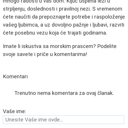
mnogo radosti u vaš dom. Ključ uspeha leži u
strpljenju, doslednosti i pravilnoj nezi. S vremenom
ćete naučiti da prepoznajete potrebe i raspoloženje
vašeg ljubimca, a uz dovoljno pažnje i ljubavi, razviti
ćete posebnu vezu koja će trajati godinama.
Imate li iskustva sa morskim prascem? Podelite
svoje savete i priče u komentarima!
Komentari
Trenutno nema komentara za ovaj članak.
Vaše ime: