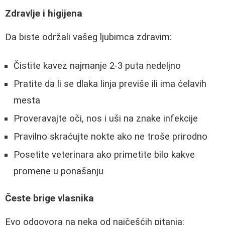
Zdravlje i higijena
Da biste održali vašeg ljubimca zdravim:
Čistite kavez najmanje 2-3 puta nedeljno
Pratite da li se dlaka linja previše ili ima ćelavih
mesta
Proveravajte oči, nos i uši na znake infekcije
Pravilno skraćujte nokte ako ne troše prirodno
Posetite veterinara ako primetite bilo kakve
promene u ponašanju
Česte brige vlasnika
Evo odgovora na neka od najčešćih pitanja: