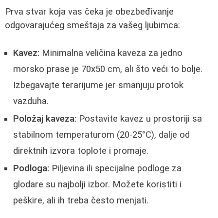
Prva stvar koja vas čeka je obezbeđivanje
odgovarajućeg smeštaja za vašeg ljubimca:
Kavez:
Minimalna veličina kaveza za jedno
morsko prase je 70x50 cm, ali što veći to bolje.
Izbegavajte terarijume jer smanjuju protok
vazduha.
Položaj kaveza:
Postavite kavez u prostoriji sa
stabilnom temperaturom (20-25°C), dalje od
direktnih izvora toplote i promaje.
Podloga:
Piljevina ili specijalne podloge za
glodare su najbolji izbor. Možete koristiti i
peškire, ali ih treba često menjati.