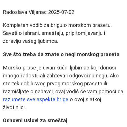
Radoslava Viljanac
2025-07-02
Kompletan vodič za brigu o morskom prasetu.
Saveti o ishrani, smeštaju, pripitomljavanju i
zdravlju vašeg ljubimca.
Sve što treba da znate o negi morskog praseta
Morsko prase je divan kućni ljubimac koji donosi
mnogo radosti, ali zahteva i odgovornu negu. Ako
ste tek dobili svog prvog morskog praseta ili
razmišljate o nabavci, ovaj vodić će vam pomoći da
razumete sve aspekte brige
o ovoj slatkoj
životinjici.
Osnovni uslovi za smeštaj