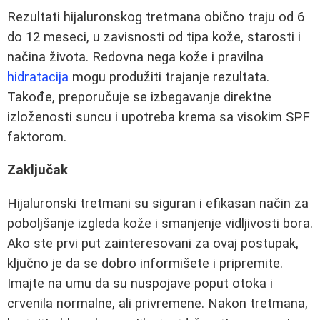
Rezultati hijaluronskog tretmana obično traju od 6
do 12 meseci, u zavisnosti od tipa kože, starosti i
načina života. Redovna nega kože i pravilna
hidratacija
mogu produžiti trajanje rezultata.
Takođe, preporučuje se izbegavanje direktne
izloženosti suncu i upotreba krema sa visokim SPF
faktorom.
Zaključak
Hijaluronski tretmani su siguran i efikasan način za
poboljšanje izgleda kože i smanjenje vidljivosti bora.
Ako ste prvi put zainteresovani za ovaj postupak,
ključno je da se dobro informišete i pripremite.
Imajte na umu da su nuspojave poput otoka i
crvenila normalne, ali privremene. Nakon tretmana,