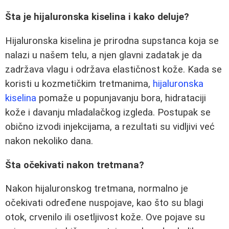
Šta je hijaluronska kiselina i kako deluje?
Hijaluronska kiselina je prirodna supstanca koja se
nalazi u našem telu, a njen glavni zadatak je da
zadržava vlagu i održava elastičnost kože. Kada se
koristi u kozmetičkim tretmanima,
hijaluronska
kiselina
pomaže u popunjavanju bora, hidrataciji
kože i davanju mladalačkog izgleda. Postupak se
obično izvodi injekcijama, a rezultati su vidljivi već
nakon nekoliko dana.
Šta očekivati nakon tretmana?
Nakon hijaluronskog tretmana, normalno je
očekivati određene nuspojave, kao što su blagi
otok, crvenilo ili osetljivost kože. Ove pojave su