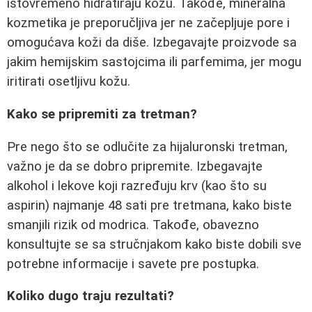
istovremeno hidratiraju kožu. Takođe, mineralna
kozmetika je preporučljiva jer ne začepljuje pore i
omogućava koži da diše. Izbegavajte proizvode sa
jakim hemijskim sastojcima ili parfemima, jer mogu
iritirati osetljivu kožu.
Kako se pripremiti za tretman?
Pre nego što se odlučite za hijaluronski tretman,
važno je da se dobro pripremite. Izbegavajte
alkohol i lekove koji razređuju krv (kao što su
aspirin) najmanje 48 sati pre tretmana, kako biste
smanjili rizik od modrica. Takođe, obavezno
konsultujte se sa stručnjakom kako biste dobili sve
potrebne informacije i savete pre postupka.
Koliko dugo traju rezultati?