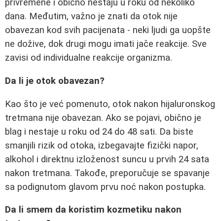
privremene i obično nestaju u roku od nekoliko
dana. Međutim, važno je znati da otok nije
obavezan kod svih pacijenata - neki ljudi ga uopšte
ne dožive, dok drugi mogu imati jače reakcije. Sve
zavisi od individualne reakcije organizma.
Da li je otok obavezan?
Kao što je već pomenuto, otok nakon hijaluronskog
tretmana nije obavezan. Ako se pojavi, obično je
blag i nestaje u roku od 24 do 48 sati. Da biste
smanjili rizik od otoka, izbegavajte fizički napor,
alkohol i direktnu izloženost suncu u prvih 24 sata
nakon tretmana. Takođe, preporučuje se spavanje
sa podignutom glavom prvu noć nakon postupka.
Da li smem da koristim kozmetiku nakon