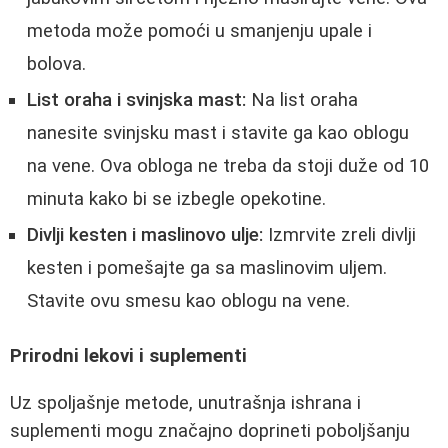
metoda može pomoći u smanjenju upale i
bolova.
List oraha i svinjska mast:
Na list oraha
nanesite svinjsku mast i stavite ga kao oblogu
na vene. Ova obloga ne treba da stoji duže od 10
minuta kako bi se izbegle opekotine.
Divlji kesten i maslinovo ulje:
Izmrvite zreli divlji
kesten i pomešajte ga sa maslinovim uljem.
Stavite ovu smesu kao oblogu na vene.
Prirodni lekovi i suplementi
Uz spoljašnje metode, unutrašnja ishrana i
suplementi mogu značajno doprineti poboljšanju