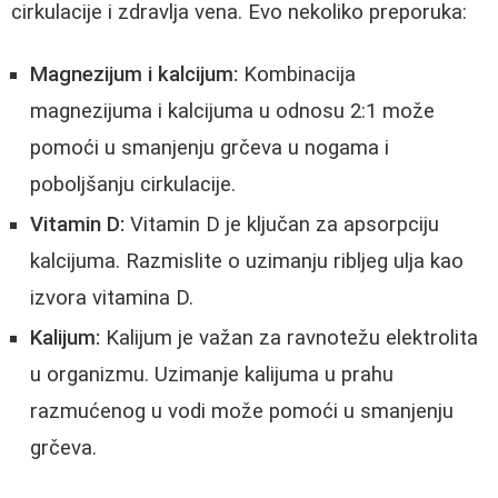
cirkulacije i zdravlja vena. Evo nekoliko preporuka:
Magnezijum i kalcijum:
Kombinacija
magnezijuma i kalcijuma u odnosu 2:1 može
pomoći u smanjenju grčeva u nogama i
poboljšanju cirkulacije.
Vitamin D:
Vitamin D je ključan za apsorpciju
kalcijuma. Razmislite o uzimanju ribljeg ulja kao
izvora vitamina D.
Kalijum:
Kalijum je važan za ravnotežu elektrolita
u organizmu. Uzimanje kalijuma u prahu
razmućenog u vodi može pomoći u smanjenju
grčeva.