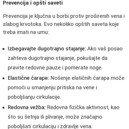
Prevencija i opšti saveti
Prevencija je ključna u borbi protiv proširenih vena i
slabog krvotoka. Evo nekoliko opštih saveta koje
treba imati na umu:
Izbegavajte dugotrajno stajanje:
Ako vaš posao
zahteva dugotrajno stajanje, pokušajte da
pravite redovne pauze i pomerate noge.
Elastične čarape:
Nošenje elatičnih čarapa može
pomoći u smanjenju pritiska na vene i
poboljšanju cirkulacije.
Redovna vežba:
Redovna fizička aktivnost, kao
što su šetnja ili plivanje, može značajno
poboljšati cirkulaciju i zdravlje vena.