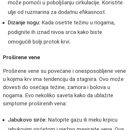
može pomoći u poboljšanju cirkulacije. Koristite
ulje od ruzmarina za dodatnu efikasnost.
Dizanje nogu:
Kada osetite težinu u nogama,
podignite ih iznad nivoa srca kako biste
omogućili bolji protok krvi.
Proširene vene
Proširene vene su povećane i onesposobljene vene
u kojima krv ima tendenciju da stagnira. Ovo može
dovesti do osećaja težine, zamora i bolova u
nogama. Evo nekoliko saveta kako da ublažite
simptome proširenih vena:
Jabukovo sirće:
Natopite gazu ili meku krpicu
jabukovim sirćetom i nježno masirajte vene. Ova