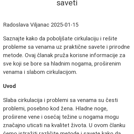
saveti
Radoslava Viljanac
2025-01-15
Saznajte kako da poboljšate cirkulaciju i rešite
probleme sa venama uz praktične savete i prirodne
metode. Ovaj članak pruža korisne informacije za
sve koji se bore sa hladnim nogama, proširenim
venama i slabom cirkulacijom.
Uvod
Slaba cirkulacija i problemi sa venama su česti
problemi, posebno kod žena. Hladne noge,
proširene vene i osećaj težine u nogama mogu
značajno uticati na kvalitet života. U ovom članku
ćemo istražiti različite metode i savete kako da