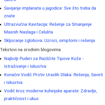
Savijanje implanata u jagodice: Sve što treba da
znate
Ultrazvučna Kavitacija: Rešenje za Smanjenje
Masnih Naslaga i Celulita
Skljocanje zglobova: Uzroci, simptomi i rešenja
Tekstovi na srodnim blogovima
Najbolji Puderi za Različite Tipove Kože -
Istraživanje i Iskustva
Konačni Vodič Protiv Uraslih Dlaka: Rešenja, Saveti
i Iskustva
Vodič kroz moderne kuhinjske aparate: Zdravlje,
praktičnost i ukus