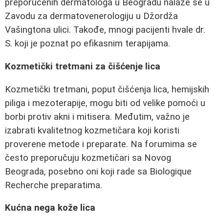
preporučenih dermatologa u Beogradu nalaze se u
Zavodu za dermatovenerologiju u Džordža
Vašingtona ulici. Takođe, mnogi pacijenti hvale dr.
S. koji je poznat po efikasnim terapijama.
Kozmetički tretmani za čišćenje lica
Kozmetički tretmani, poput čišćenja lica, hemijskih
piliga i mezoterapije, mogu biti od velike pomoći u
borbi protiv akni i mitisera. Međutim, važno je
izabrati kvalitetnog kozmetičara koji koristi
proverene metode i preparate. Na forumima se
često preporučuju kozmetičari sa Novog
Beograda, posebno oni koji rade sa Biologique
Recherche preparatima.
Kućna nega kože lica