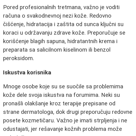
Pored profesionalnih tretmana, važno je voditi
računa o svakodnevnoj nezi kože. Redovno
čišćenje, hidratacija i zaštita od sunca ključni su
koraci u održavanju zdrave kože. Preporučuje se
korišćenje blagih sapuna, hidratantnih krema i
preparata sa salicilnom kiselinom ili benzol
peroksidom.
Iskustva korisnika
Mnoge osobe koje su se suočile sa problemima
kože dele svoja iskustva na forumima. Neki su
pronašli olakšanje kroz terapije prepisane od
strane dermatologa, dok drugi preporučuju redovne
posete kozmetičaru. Važno je imati strpljenja i ne
odustajati, jer rešavanje kožnih problema može