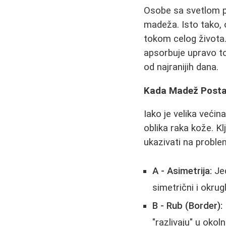
Osobe sa svetlom pu
madeža. Isto tako, o
tokom celog života
apsorbuje upravo to
od najranijih dana.
Kada Madež Postaj
Iako je velika već
oblika raka kože. K
ukazivati na probl
A - Asimetrija:
Jed
simetrični i okrugl
B - Rub (Border):
"razlivaju" u okol