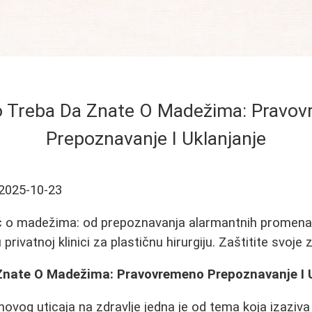
o Treba Da Znate O Madežima: Pravo
Prepoznavanje I Uklanjanje
2025-10-23
č o madežima: od prepoznavanja alarmantnih promena
rivatnoj klinici za plastičnu hirurgiju. Zaštitite svoje z
Znate O Madežima: Pravovremeno Prepoznavanje I 
ihovog uticaja na zdravlje jedna je od tema koja izaziv