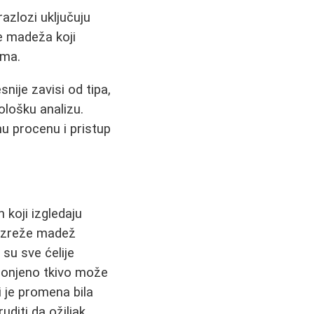
razlozi uključuju
e madeža koji
ima.
nije zavisi od tipa,
ološku analizu.
jnu procenu i pristup
 koji izgledaju
 izreže madež
su sve ćelije
klonjeno tkivo može
i je promena bila
uditi da ožiljak