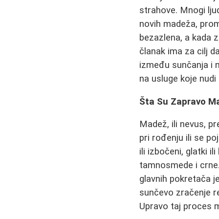
strahove. Mnogi lju
novih madeža, prome
bezazlena, a kada z
članak ima za cilj 
između sunčanja i n
na usluge koje nudi
Šta Su Zapravo Ma
Madež, ili nevus, pr
pri rođenju ili se p
ili izbočeni, glatki
tamnosmede i crne.
glavnih pokretača j
sunčevo zračenje re
Upravo taj proces 