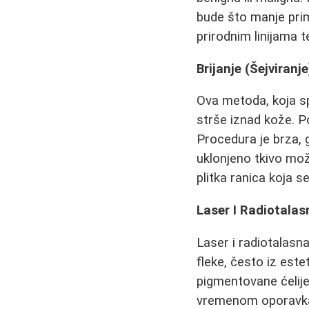
bude što manje prim
prirodnim linijama te
Brijanje (Šejviran
Ova metoda, koja s
strše iznad kože. P
Procedura je brza, 
uklonjeno tkivo mož
plitka ranica koja s
Laser I Radiotala
Laser i radiotalas
fleke, često iz este
pigmentovane ćelije
vremenom oporavka 