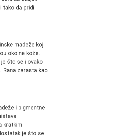
 tako da pridi
inske madeže koji
vou okolne kože.
je što se i ovako
a. Rana zarasta kao
madeže i pigmentne
ništava
a kratkim
ostatak je što se