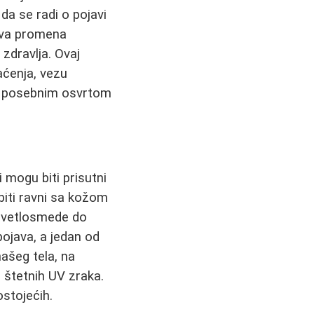
da se radi o pojavi
akva promena
zdravlja. Ovaj
aćenja, vezu
sa posebnim osvrtom
i mogu biti prisutni
 biti ravni sa kožom
i svetlosmede do
ojava, a jedan od
našeg tela, na
 štetnih UV zraka.
stojećih.