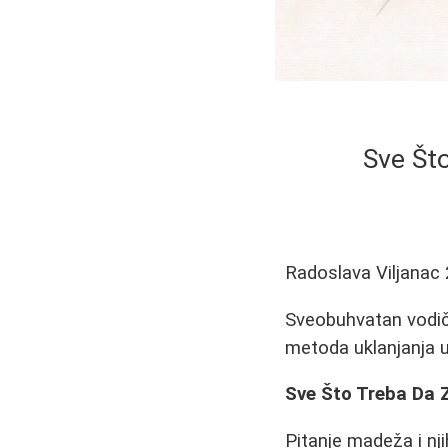
Sve Št
Radoslava Viljanac
Sveobuhvatan vodi
metoda uklanjanja u p
Sve Što Treba Da 
Pitanje madeža i nj