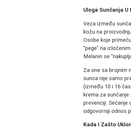
Uloga Sunčanja U
Veza između sunčan
kožu na proizvodnj
Osobe koje primećuj
"pege" na izloženim 
Melanin se "nakuplj
Za one sa brojnim 
sunca nije samo pre
(između 10 i 16 čas
krema za sunčanje s
prevenciji. Sećanje
odgovorniji odnos p
Kada I Zašto Uklo