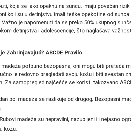
ti, koje se lako opeknu na suncu, imaju povećan rizi
ni koji su u detinjstvu imali teške opekotine od sunca 
. Važno je napomenuti da se preko 50% ukupnog sunč
kom detinjstva i adolescencije, što naglašava važnos
e Zabrinjavajuć? ABCDE Pravilo
ina madeža potpuno bezopasna, oni mogu biti preteča m
ljučno je redovno pregledati svoju kožu i biti svestan 
em. Za samopregled najčešće se koristi takozvano
ABCD
an pol madeža se razlikuje od drugog. Bezopasni mad
i.
Rubovi madeža su nepravilni, nazubljeni ili nejasno ogr
nu kožu.