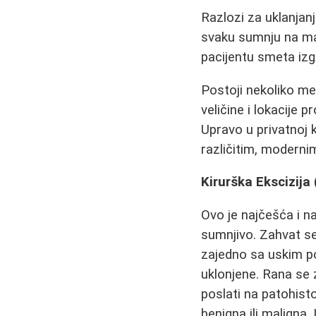
Razlozi za uklanjanj
svaku sumnju na ma
pacijentu smeta izgl
Postoji nekoliko m
veličine i lokacije 
Upravo u privatnoj k
različitim, modern
Kirurška Ekscizija
Ovo je najčešća i n
sumnjivo. Zahvat s
zajedno sa uskim po
uklonjene. Rana se 
poslati na patohisto
benigna ili maligna.