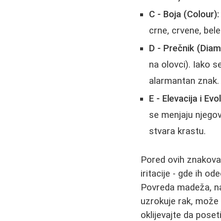
C - Boja (Colour):
crne, crvene, bele 
D - Prečnik (Diam
na olovci). Iako 
alarmantan znak.
E - Elevacija i Evo
se menjaju njegove
stvara krastu.
Pored ovih znakova
iritacije - gde ih od
Povreda madeža, na 
uzrokuje rak, može 
oklijevajte da pose