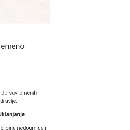
vremeno
 do savremenih
dravlje.
Uklanjanje
a brojne nedoumice i