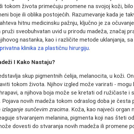
di tokom života primećuju promene na svojoj koži, bilo 
ni boje ili oblika postojećih. Razumevanje kada je t
ahteva hitnu medicinsku pažnju, ključno je za očuvanje 
da pruži sveobuhvatan uvid u prirodu madeža, značaj pr
jihovog nastanka, kao i različite metode uklanjanja, 
privatna klinika za plastičnu hirurgiju
.
deži I Kako Nastaju?
edstavlja skup pigmentnih ćelija, melanocita, u koži. On
ojaviti tokom života. Njihov izgled može varirati - mogu
 ili hrapavi, a njihova boja može se kretati od ružičaste 
 Pojava novih madeža tokom odraslog doba je česta p
e
izlaganje sunčevim zracima
. Koža, kao najveći organ 
aguje stvaranjem melanina, pigmenta koji nas šteti od
može dovesti do stvaranja novih madeža ili promene po