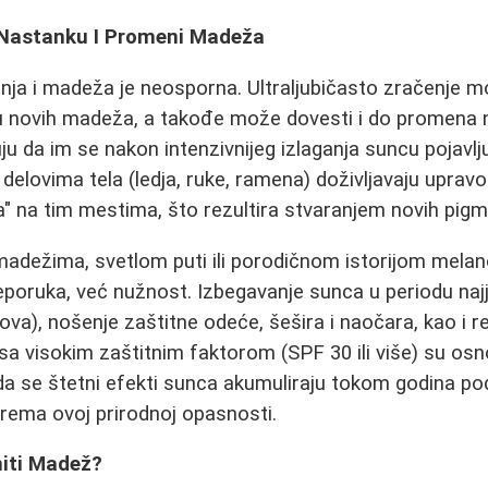
 Nastanku I Promeni Madeža
ja i madeža je neosporna. Ultraljubičasto zračenje 
u novih madeža, a takođe može dovesti i do promena 
u da im se nakon intenzivnijeg izlaganja suncu pojavlju
delovima tela (ledja, ruke, ramena) doživljavaju upravo
a" na tim mestima, što rezultira stvaranjem novih pig
madežima, svetlom puti ili porodičnom istorijom melan
poruka, već nužnost. Izbegavanje sunca u periodu naj
ova), nošenje zaštitne odeće, šešira i naočara, kao i 
a visokim zaštitnim faktorom (SPF 30 ili više) su osn
 da se štetni efekti sunca akumuliraju tokom godina po
rema ovoj prirodnoj opasnosti.
niti Madež?