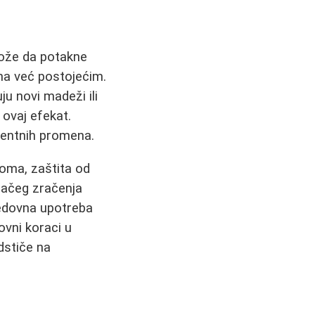
može da potakne
na već postojećim.
ju novi madeži ili
 ovaj efekat.
mentnih promena.
oma, zaštita od
jačeg zračenja
redovna upotreba
ovni koraci u
dstiče na