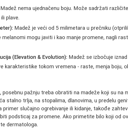
Madež nema ujednačenu boju. Može sadržati različite 
ili plave.
eter):
Madež je veći od 5 milimetara u prečniku (otpril
se melanomi mogu javiti i kao manje promene, nagli rast
lucija (Elevation & Evolution):
Madež se izbočuje iznad p
 karakteristike tokom vremena - raste, menja boju, oblik
, posebnu pažnju treba obratiti na madeže koji su na
eća stalno trlja, na stopalima, dlanovima, u predelu genita
primer slučajno ogrebivanje ili kidanje, takođe zahteva
biti podsticaj za promene. Ako primetite bilo koji od 
tite dermatologa.