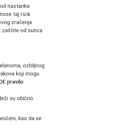
k od nastanka
nose taj rizik
evog zračenja
t zaštite od sunca
elanoma, ozbiljnog
znakova koji mogu
E pravilo
:
eži su obično
aničeni, kao da se