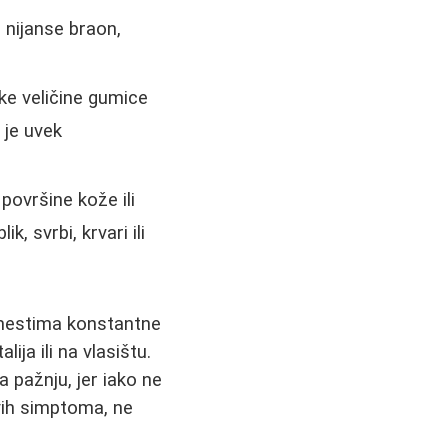
nijanse braon,
ike veličine gumice
 je uvek
ovršine kože ili
, svrbi, krvari ili
 mestima konstantne
lija ili na vlasištu.
 pažnju, jer iako ne
ovih simptoma, ne