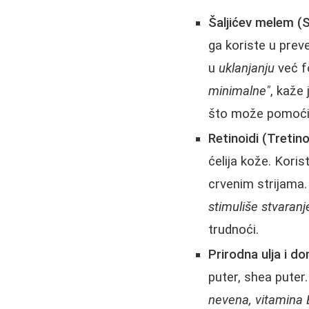
Šaljićev melem (S
ga koriste u prev
u
uklanjanju
već f
minimalne"
, kaže
što može pomoći ko
Retinoidi (Tretinoi
ćelija kože. Kori
crvenim strijama
stimuliše stvaranje
trudnoći.
Prirodna ulja i 
puter, shea pute
nevena, vitamina E