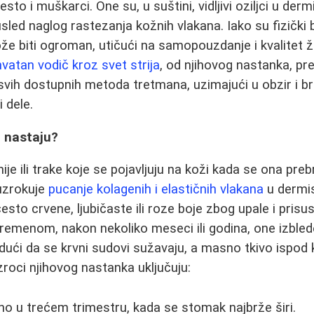
sto i muškarci. One su, u suštini, vidljivi oziljci u der
usled naglog rastezanja kožnih vlakana. Iako su fizički
ože biti ogroman, utičući na samopouzdanje i kvalitet ž
vatan vodič kroz svet strija
, od njihovog nastanka, pr
 svih dostupnih metoda tretmana, uzimajući u obzir i br
i dele.
o nastaju?
u linije ili trake koje se pojavljuju na koži kada se ona pr
uzrokuje
pucanje kolagenih i elastičnih vlakana
u dermis
često crvene, ljubičaste ili roze boje zbog upale i pris
Vremenom, nakon nekoliko meseci ili godina, one izbled
dući da se krvni sudovi sužavaju, a masno tkivo ispod
 uzroci njihovog nastanka uključuju:
 u trećem trimestru, kada se stomak najbrže širi.