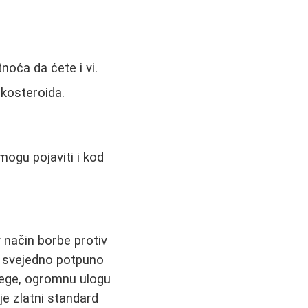
tnoća da ćete i vi.
kosteroida.
mogu pojaviti i kod
v način borbe protiv
k svejedno potpuno
 nege, ogromnu ulogu
e zlatni standard