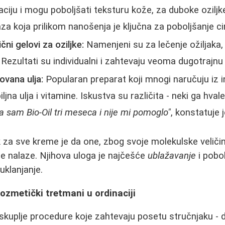
aciju i mogu poboljšati teksturu kože, za duboke oziljk
a koja prilikom nanošenja je ključna za poboljšanje cir
čni gelovi za oziljke:
Namenjeni su za lečenje ožiljaka,
e. Rezultati su individualni i zahtevaju veoma dugotrajn
zovana ulja:
Popularan preparat koji mnogi naručuju iz 
ljna ulja i vitamine. Iskustva su različita - neki ga hvale
ila sam Bio-Oil tri meseca i nije mi pomoglo"
, konstatuje 
k za sve kreme je da one, zbog svoje molekulske veliči
je nalaze. Njihova uloga je najčešće
ublažavanje
i pobol
uklanjanje.
kozmetički tretmani u ordinaciji
i skuplje procedure koje zahtevaju posetu stručnjaku - 