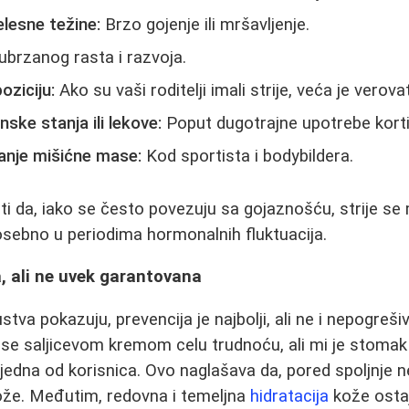
lesne težine:
Brzo gojenje ili mršavljenje.
ubrzanog rasta i razvoja.
oziciju:
Ako su vaši roditelji imali strije, veća je verova
ske stanja ili lekove:
Poput dugotrajne upotrebe korti
anje mišićne mase:
Kod sportista i bodybildera.
 da, iako se često povezuju sa gojaznošću, strije se 
posebno u periodima hormonalnih fluktuacija.
a, ali ne uvek garantovana
va pokazuju, prevencija je najbolji, ali ne i nepogreši
 se saljicevom kremom celu trudnoću, ali mi je stoma
 jedna od korisnica. Ovo naglašava da, pored spoljnje
 kože. Međutim, redovna i temeljna
hidratacija
kože ostaj