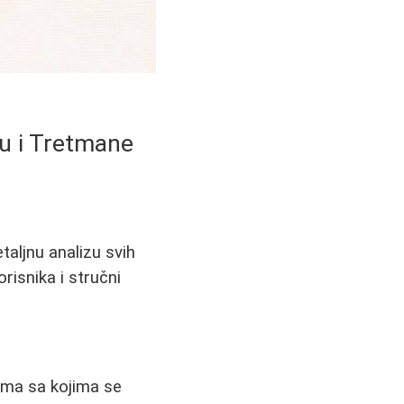
ju i Tretmane
taljnu analizu svih
orisnika i stručni
lema sa kojima se