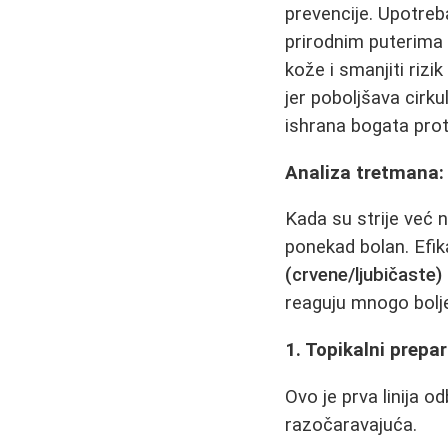
prevencije. Upotreb
prirodnim puterima 
kože i smanjiti riz
jer poboljšava cirk
ishrana bogata prot
Analiza tretmana: 
Kada su strije već n
ponekad bolan. Efika
(crvene/ljubičaste)
reaguju mnogo bolj
1. Topikalni prepar
Ovo je prva linija 
razočaravajuća.