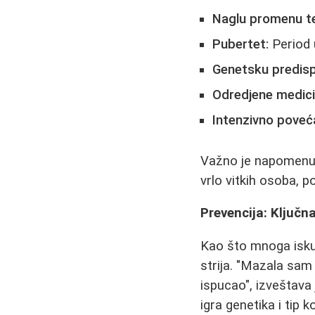
Naglu promenu te
Pubertet:
Period 
Genetsku predisp
Odredjene medicin
Intenzivno poveć
Važno je napomenuti
vrlo vitkih osoba, 
Prevencija: Ključn
Kao što mnoga iskust
strija. "Mazala sam
ispucao", izveštava
igra genetika i tip