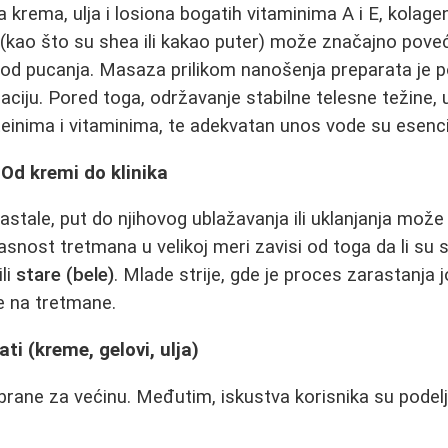
a krema, ulja i losiona bogatih vitaminima A i E, kolag
(kao što su shea ili kakao puter) može značajno poveć
ik od pucanja. Masaza prilikom nanošenja preparata je
ulaciju. Pored toga, održavanje stabilne telesne težine
einima i vitaminima, te adekvatan unos vode su esencij
Od kremi do klinika
astale, put do njihovog ublažavanja ili uklanjanja može b
snost tretmana u velikoj meri zavisi od toga da li su s
ili
stare (bele)
. Mlade strije, gde je proces zarastanja 
e na tretmane.
ati (kreme, gelovi, ulja)
odbrane za većinu. Međutim, iskustva korisnika su podel