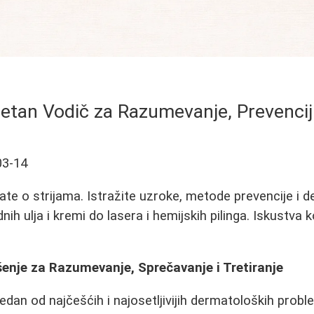
letan Vodič za Razumevanje, Prevenci
03-14
te o strijama. Istražite uzroke, metode prevencije i de
nih ulja i kremi do lasera i hemijskih pilinga. Iskustva k
ešenje za Razumevanje, Sprečavanje i Tretiranje
 jedan od najčešćih i najosetljivijih dermatoloških prob