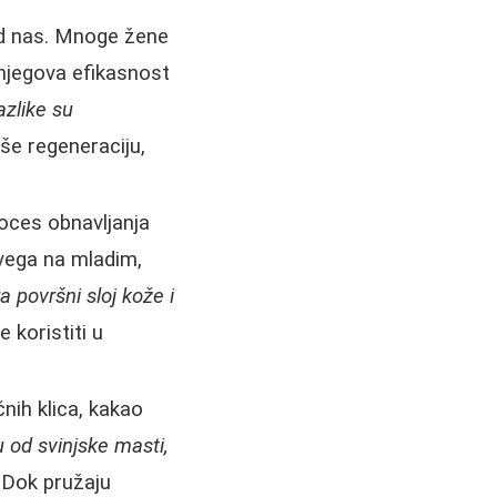
od nas. Mnoge žene
 njegova efikasnost
zlike su
iše regeneraciju,
roces obnavljanja
svega na mladim,
a površni sloj kože i
 koristiti u
nih klica, kakao
 od svinjske masti,
. Dok pružaju