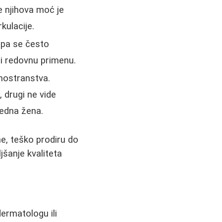
e njihova moć je
kulacije.
 pa se često
u i redovnu primenu.
inostranstva.
, drugi ne vide
jedna žena.
ne, teško prodiru do
jšanje kvaliteta
dermatologu ili