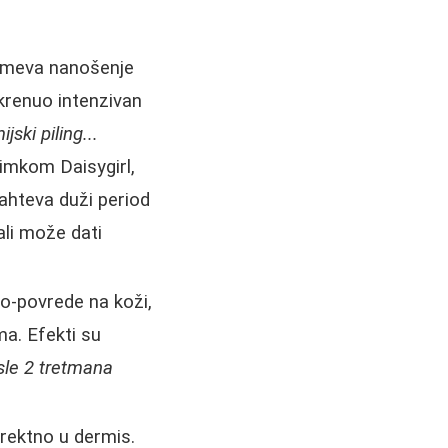
umeva nanošenje
okrenuo intenzivan
jski piling...
dimkom Daisygirl,
zahteva duži period
 ali može dati
ro-povrede na koži,
a. Efekti su
sle 2 tretmana
irektno u dermis.