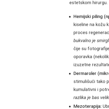
estetskom hirurgu.
Hemijski piling (n
kiseline na kožu k
proces regeneracij
bukvalno je smirgl
čije su fotografij
oporavka (nekoliko
izuzetne rezultate
Dermaroler (mikro
stimulišući tako
kumulativni i pot
razlika je bas veli
Mezoterapija:
Ubr