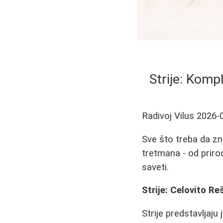
Strije: Komp
Radivoj Vilus
2026-
Sve što treba da zna
tretmana - od prirod
saveti.
Strije: Celovito R
Strije predstavljaju