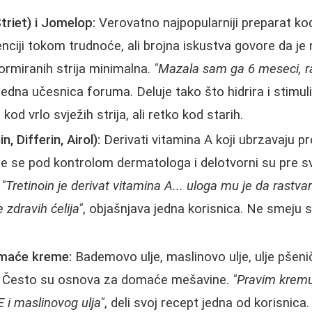
triet) i Jomelop:
Verovatno najpopularniji preparat k
enciji tokom trudnoće, ali brojna iskustva govore da je
ormiranih strija minimalna.
"Mazala sam ga 6 meseci, ra
 jedna učesnica foruma. Deluje tako što hidrira i stimul
d vrlo svježih strija, ali retko kod starih.
n, Differin, Airol):
Derivati vitamina A koji ubrzavaju p
ste se pod kontrolom dermatologa i delotvorni su pre 
.
"Tretinoin je derivat vitamina A... uloga mu je da rastvar
 zdravih ćelija"
, objašnjava jedna korisnica. Ne smeju se
domaće kreme:
Bademovo ulje, maslinovo ulje, ulje pšenič
r. Često su osnova za domaće mešavine.
"Pravim kremu
 i maslinovog ulja"
, deli svoj recept jedna od korisnica