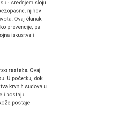
misu - srednjem sloju
 bezopasne, njihov
ivota. Ovaj članak
eko prevencije, pa
ojna iskustva i
ebrzo rasteže. Ovaj
u. U početku, dok
ustva krvnih sudova u
e i postaju
 kože postaje