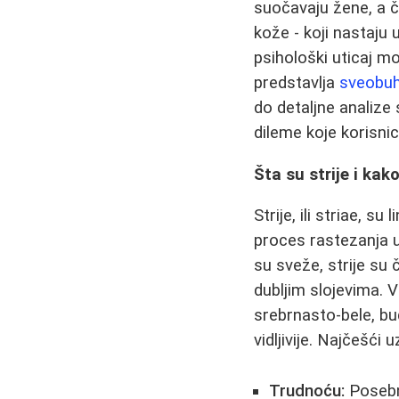
suočavaju žene, a če
kože - koji nastaju 
psihološki uticaj m
predstavlja
sveobuh
do detaljne analize
dileme koje korisnic
Šta su strije i kak
Strije, ili striae, s
proces rastezanja 
su sveže, strije su 
dubljim slojevima. 
srebrnasto-bele, bu
vidljivije. Najčešći
Trudnoću:
Posebno