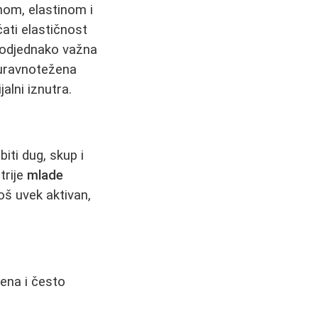
enom, elastinom i
ati elastičnost
 podjednako važna
, uravnotežena
alni iznutra.
iti dug, skup i
trije
mlade
još uvek aktivan,
jena i često