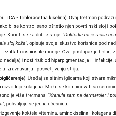
pr. TCA - trihloracetna kiselina):
Ovaj tretman podraz
ako bi se kontrolisano oštetio njen površinski sloj i p
e. Koristi se za dublje strije.
"Doktorka mi je radila hemi
ala sloj kože"
, opisuje svoje iskustvo korisnica pod na
e rezultata inspirisale mnoge. Ovaj postupak je bolan, 
 nedelja) i nosi rizik od hiperpigmentacije ili infekcije,
 u izravnavanju i posvetljivanju strija.
igličarenje):
Uređaj sa sitnim iglicama koji stvara mik
 proizvodnju kolagena. Može se kombinovati sa serumim
rebno je više tretmana.
"Krenula sam na dermaroler i po
ka"
, pohvaljuje se jedna učesnica.
izgavanje koktela vitamina, aminokiselina i kolagena d