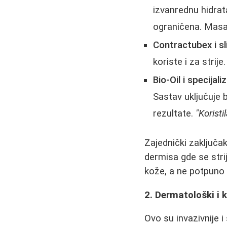
izvanrednu hidrat
ograničena. Masaz
Contractubex i sli
koriste i za strij
Bio-Oil i specijali
Sastav uključuje bi
rezultate.
"Korist
Zajednički zaključa
dermisa gde se stri
kože, a ne potpuno 
2. Dermatološki i 
Ovo su invazivnije 