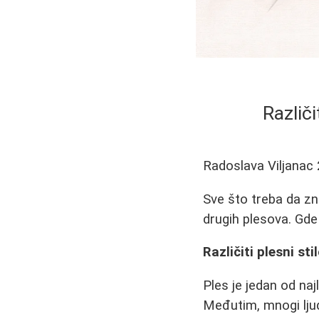
Različi
Radoslava Viljanac
Sve što treba da zn
drugih plesova. Gde 
Različiti plesni sti
Ples je jedan od naj
Međutim, mnogi ljud