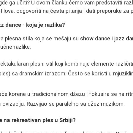
i i gde ga učiti? U ovom članku ćemo vam predstaviti ra
tilova, odgovoriti na česta pitanja i dati preporuke za p
z dance - koja je razlika?
a plesna stila koja se mešaju su
show dance
i
jazz d
jučne razlike:
ektakularan plesni stil koji kombinuje elemente različit
ples) sa dramskim izrazom. Često se koristi u mjuzikli
ače korene u tradicionalnom džezu i fokusira se na rit
mprovizaciju. Razvijao se paralelno sa džez muzikom.
 na rekreativan ples u Srbiji?