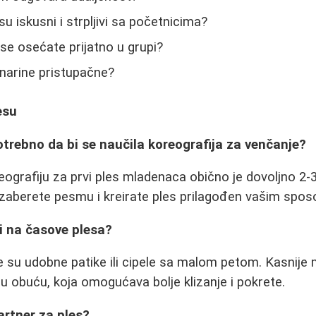
 su iskusni i strpljivi sa početnicima?
i se osećate prijatno u grupi?
lanarine pristupačne?
esu
otrebno da bi se naučila koreografija za venčanje?
ografiju za prvi ples mladenaca obično je dovoljno 2-3
zaberete pesmu i kreirate ples prilagođen vašim spo
i na časove plesa?
 su udobne patike ili cipele sa malom petom. Kasnije 
u obuću, koja omogućava bolje klizanje i pokrete.
artner za ples?