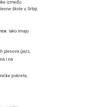
zlike između
lesne škole u Srbiji.
ance
. Iako imaju
ih plesova (jazz,
ma i na
mičke pokrete,