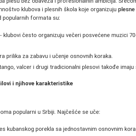
 da plešu bez obaveza i profesionalnih ambicija. Srećo
noštvo klubova i plesnih škola koje organizuju
plesne
d popularnih formata su:
- klubovi često organizuju večeri posvećene muzici 70-ih
ra prilika za zabavu i učenje osnovnih koraka.
tango, valcer i drugi tradicionalni plesovi takođe imaju
ilovi i njihove karakteristike
eoma popularni u Srbiji. Najčešće se uče:
les kubanskog porekla sa jednostavnim osnovnim kora