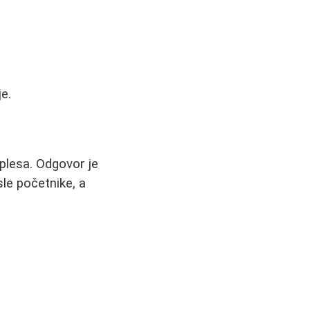
e.
 plesa. Odgovor je
le početnike, a