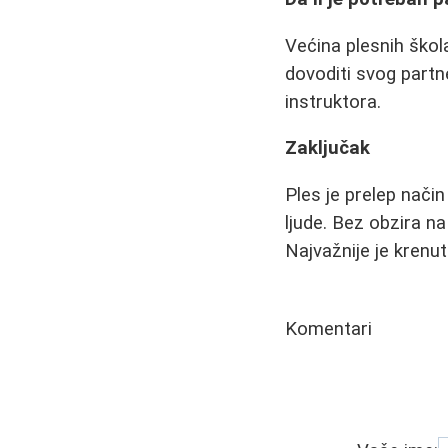
Većina plesnih škol
dovoditi svog partn
instruktora.
Zaključak
Ples je prelep način
ljude. Bez obzira na
Najvažnije je krenut
Komentari