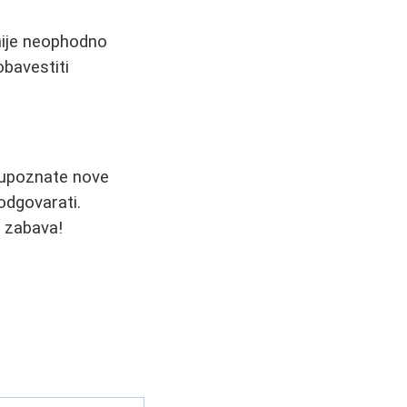
nije neophodno
bavestiti
i upoznate nove
 odgovarati.
o zabava!