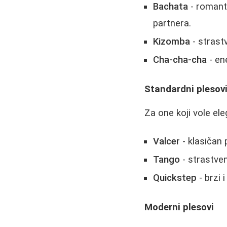
Bachata
- romant
partnera.
Kizomba
- strast
Cha-cha-cha
- en
Standardni plesov
Za one koji vole ele
Valcer
- klasičan 
Tango
- strastve
Quickstep
- brzi 
Moderni plesovi