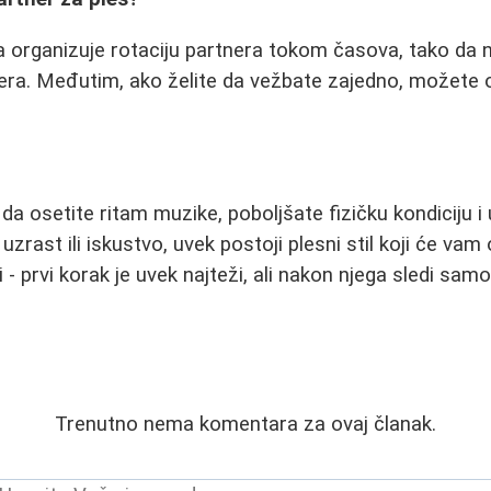
a organizuje rotaciju partnera tokom časova, tako da 
era. Međutim, ako želite da vežbate zajedno, možete o
 da osetite ritam muzike, poboljšate fizičku kondiciju 
 uzrast ili iskustvo, uvek postoji plesni stil koji će vam
i - prvi korak je uvek najteži, ali nakon njega sledi sam
Trenutno nema komentara za ovaj članak.