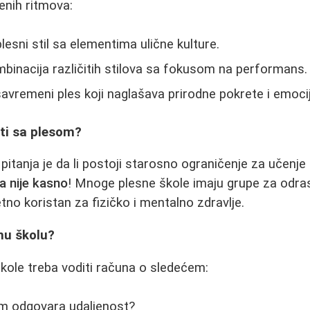
enih ritmova:
plesni stil sa elementima ulične kulture.
binacija različitih stilova sa fokusom na performans.
savremeni ples koji naglašava prirodne pokrete i emocij
eti sa plesom?
pitanja je da li postoji starosno ograničenje za učenje
a nije kasno
! Mnoge plesne škole imaju grupe za odras
tno koristan za fizičko i mentalno zdravlje.
nu školu?
škole treba voditi računa o sledećem:
am odgovara udaljenost?