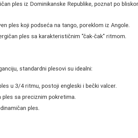
ičan ples iz Dominikanske Republike, poznat po blisk
ven ples koji podseća na tango, poreklom iz Angole.
ergičan ples sa karakterističnim "čak-čak" ritmom.
i
ganciju, standardni plesovi su idealni:
ples u 3/4 ritmu, postoji engleski i bečki valcer.
n ples sa preciznim pokretima.
i dinamičan ples.