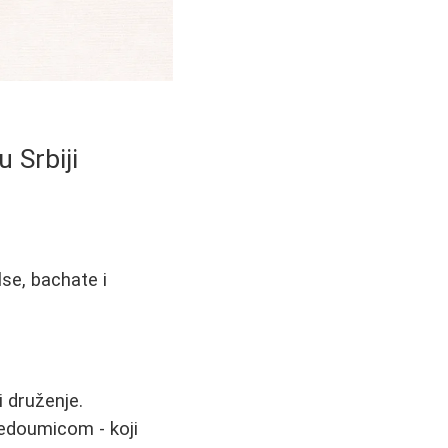
u Srbiji
se, bachate i
i druženje.
nedoumicom - koji