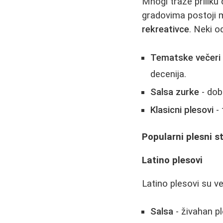
Mnogi traže priliku
gradovima postoji m
rekreativce
. Neki o
Tematske večeri
decenija.
Salsa zurke
- dob
Klasicni plesovi
- 
Popularni plesni st
Latino plesovi
Latino plesovi su v
Salsa
- živahan p