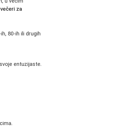
m, u većim
 večeri za
, 80-ih ili drugih
 svoje entuzijaste.
cima.