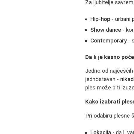
Za ljubitelje savrem
Hip-hop
- urbani 
Show dance
- kom
Contemporary
- 
Da li je kasno poč
Jedno od najčešćih 
jednostavan -
nikad
ples može biti izuze
Kako izabrati ples
Pri odabiru plesne 
Lokacija
- da li v