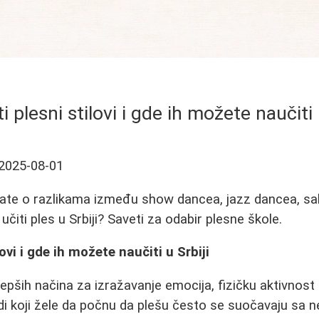
ti plesni stilovi i gde ih možete naučiti 
2025-08-01
ate o razlikama između show dancea, jazz dancea, sal
učiti ples u Srbiji? Saveti za odabir plesne škole.
lovi i gde ih možete naučiti u Srbiji
lepših načina za izražavanje emocija, fizičku aktivnost 
i koji žele da počnu da plešu često se suočavaju sa 