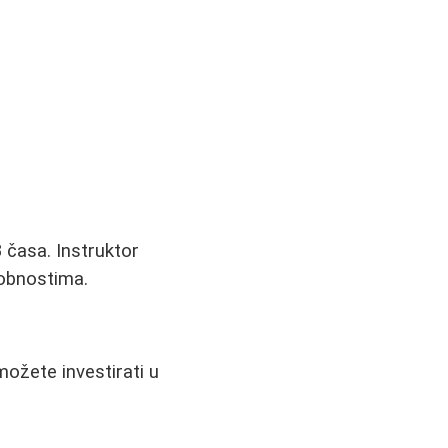
 časa. Instruktor
sobnostima.
možete investirati u