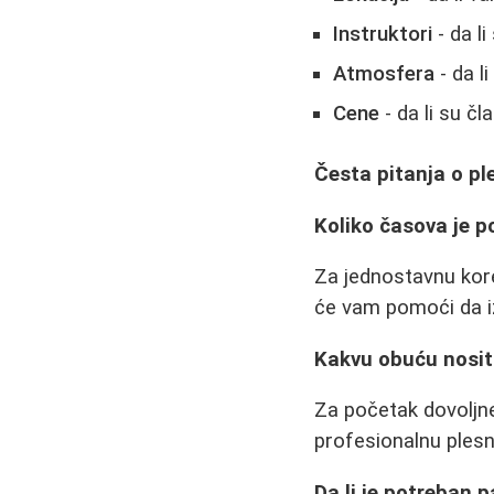
Instruktori
- da li
Atmosfera
- da l
Cene
- da li su č
Česta pitanja o pl
Koliko časova je p
Za jednostavnu kore
će vam pomoći da i
Kakvu obuću nosit
Za početak dovoljne
profesionalnu plesn
Da li je potreban p