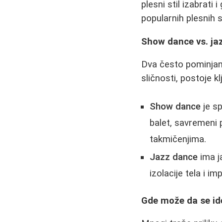
plesni stil izabrat
popularnih plesnih s
Show dance vs. jaz
Dva često pominjan
sličnosti, postoje kl
Show dance
je sp
balet, savremeni 
takmičenjima.
Jazz dance
ima j
izolacije tela i i
Gde može da se ide