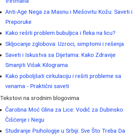
tretmana
Anti-Age Nega za Masnu i Mešovitu Kožu: Saveti i
Preporuke
Kako rešiti problem bubuljica i fleka na licu?
Skljocanje zglobova: Uzroci, simptomi i rešenja
Saveti i Iskustva sa Dijetama: Kako Zdravije
Smanjiti Višak Kilograma
Kako poboljšati cirkulaciju i rešiti probleme sa
venama - Praktični saveti
Tekstovi na srodnim blogovima
Čarobna Moć Glina za Lice: Vodič za Dubinsko
Čišćenje i Negu
Studiranje Psihologije u Srbiji: Sve Što Treba Da