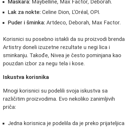
Maskara:
Maybelline, Max Factor, Deborah.
Lak za nokte:
Celine Dion, L'Oréal, OPI.
Puder i šminka:
Artdeco, Deborah, Max Factor.
Korisnici su posebno istakli da su proizvodi brenda
Artistry doneli izuzetne rezultate u negi lica i
sminkanju. Takođe, Nivea je često pominjana kao
pouzdan izbor za negu tela i kose.
Iskustva korisnika
Mnogi korisnici su podelili svoja iskustva sa
različitim proizvodima. Evo nekoliko zanimljivih
priča:
Jedna korisnica je podelila da je preko prijateljica