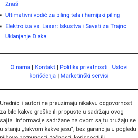
Znaš
Ultimativni vodič za piling tela i hemijski piling
Elektroliza vs. Laser: Iskustva i Saveti za Trajno
Uklanjanje Dlaka
O nama
|
Kontakt
|
Politika privatnosti
|
Uslovi
korišćenja
|
Marketinški servisi
Urednici i autori ne preuzimaju nikakvu odgovornost
za bilo kakve greške ili propuste u sadržaju ovog
sajta. Informacije sadržane na ovom sajtu pružaju se
u stanju „takvom kakve jesu“, bez garancija u pogledu
njihove potpunosti, tačnosti, korisnosti ili