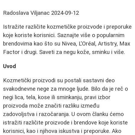
Radoslava Viljanac
2024-09-12
Istražite različite kozmetičke proizvode i preporuke
koje koriste korisnici. Saznajte više o popularnim
brendovima kao što su Nivea, L'Oréal, Artistry, Max
Factor i drugi. Saveti za negu kože, sminku i više.
Uvod
Kozmetički proizvodi su postali sastavni deo
svakodnevne nege za mnoge ljude. Bilo da je reč o
negi lica, tela, kose ili sminkanju, pravi izbor
proizvoda može značiti razliku između
zadovoljstva i razočaranja. U ovom članku ćemo
istražiti različite proizvode i brendove koje koriste
korisnici, kao i njihova iskustva i preporuke. Ako