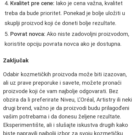
Kvalitet pre cene:
Iako je cena važna, kvalitet
treba da bude prioritet. Ponekad je bolje uložiti u
skuplji proizvod koji će doneti bolje rezultate.
Povrat novca:
Ako niste zadovoljni proizvodom,
koristite opciju povrata novca ako je dostupna.
Zaključak
Odabir kozmetičkih proizvoda može biti izazovan,
ali uz prave preporuke i savete, možete pronaći
proizvode koji će vam najbolje odgovarati. Bez
obzira da li preferirate Niveu, L'Oréal, Artistry ili neki
drugi brend, važno je da proizvodi budu prilagođeni
vašim potrebama i da donesu željene rezultate.
Eksperimentište, ali i slušajte iskustva drugih kako
biste napravili najbolji izbor za svoju kozmetičku