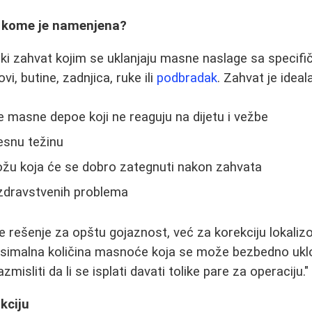
 i kome je namenjena?
rški zahvat kojim se uklanjaju masne naslage sa specifi
i, butine, zadnjica, ruke ili
podbradak
. Zahvat je idea
e masne depoe koji ne reaguju na dijetu i vežbe
lesnu težinu
ožu koja će se dobro zategnuti nakon zahvata
 zdravstvenih problema
je rešenje za opštu gojaznost, već za korekciju lokaliz
imalna količina masnoće koja se može bezbedno uklon
zmisliti da li se isplati davati tolike pare za operaciju."
kciju