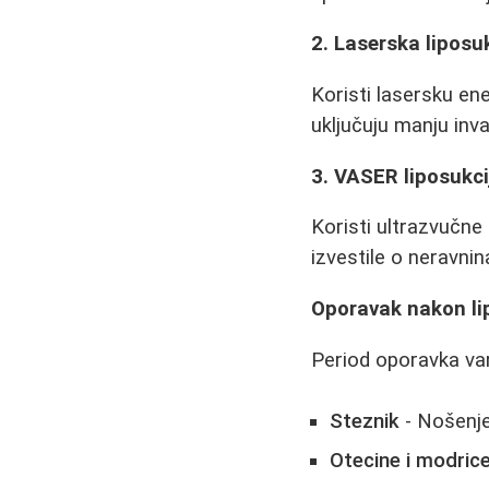
2. Laserska liposu
Koristi lasersku ene
uključuju manju inv
3. VASER liposukci
Koristi ultrazvučne 
izvestile o neravn
Oporavak nakon li
Period oporavka var
Steznik
- Nošenje
Otecine i modric