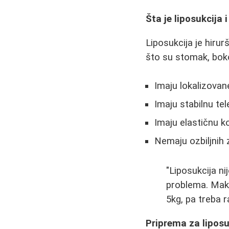
Šta je liposukcija
Liposukcija je hiru
što su stomak, bokov
Imaju lokalizovan
Imaju stabilnu te
Imaju elastičnu k
Nemaju ozbiljnih
"Liposukcija ni
problema. Maks
5kg, pa treba ra
Priprema za liposu