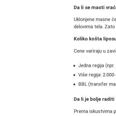
Da li se masti vra
Uklonjene masne ćeli
delovima tela. Zato 
Koliko košta liposu
Cene variraju u zavi
Jedna regija (npr
Više regija: 2.000
BBL (transfer mas
Da li je bolje radit
Prema iskustvima p