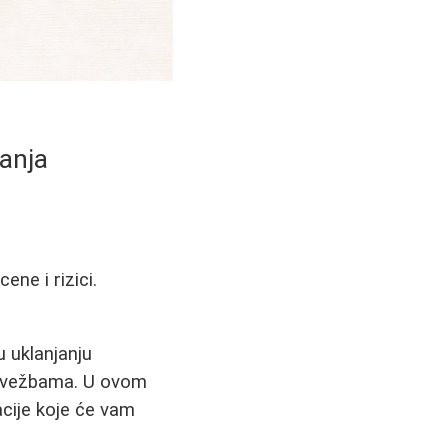
tanja
ene i rizici.
u uklanjanju
 i vežbama. U ovom
acije koje će vam