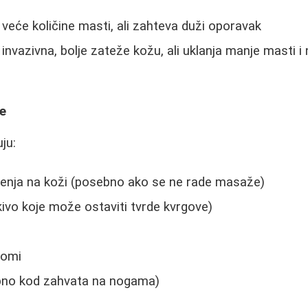
 veće količine masti, ali zahteva duži oporavak
invazivna, bolje zateže kožu, ali uklanja manje masti i
je
ju:
jenja na koži (posebno ako se ne rade masaže)
tkivo koje može ostaviti tvrde kvrgove)
tomi
no kod zahvata na nogama)