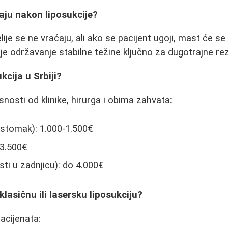
ćaju nakon liposukcije?
je se ne vraćaju, ali ako se pacijent ugoji, mast će se 
je održavanje stabilne težine ključno za dugotrajne rez
kcija u Srbiji?
snosti od klinike, hirurga i obima zahvata:
. stomak): 1.000-1.500€
-3.500€
ti u zadnjicu): do 4.000€
i klasičnu ili lasersku liposukciju?
acijenata: