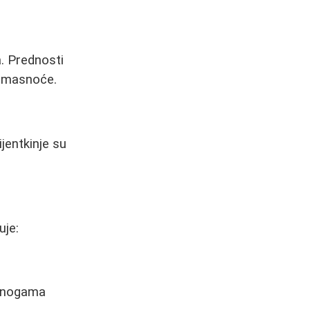
a. Prednosti
e masnoće.
jentkinje su
uje:
a nogama