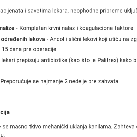
cijenata i savetima lekara, neophodne pripreme uključ
nalize
- Kompletan krvni nalaz i koagulacione faktore
 određenih lekova
- Andol i slični lekovi koji utiču na z
i 15 dana pre operacije
 lekari prepisuju antibiotike (kao što je Palitrex) kako b
 Preporučuje se najmanje 2 nedelje pre zahvata
cija
se masno tkivo mehanički uklanja kanilama. Zahteva op
u.