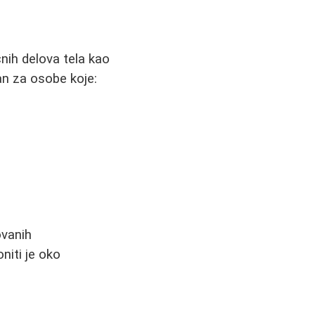
čnih delova tela kao
lan za osobe koje:
ovanih
iti je oko