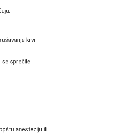
uju:
grušavanje krvi
i se sprečile
štu anesteziju ili