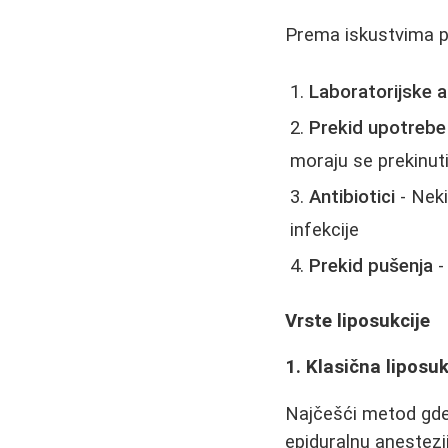
Prema iskustvima pa
Laboratorijske a
Prekid upotrebe
moraju se prekinut
Antibiotici
- Neki
infekcije
Prekid pušenja
-
Vrste liposukcije
1. Klasična liposuk
Najčešći metod gde 
epiduralnu anestezij