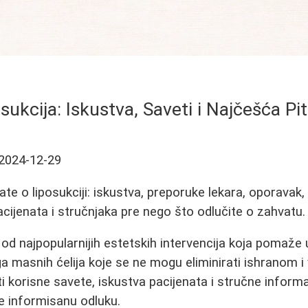
sukcija: Iskustva, Saveti i Najčešća Pi
2024-12-29
te o liposukciji: iskustva, preporuke lekara, oporavak, c
acijenata i stručnjaka pre nego što odlučite o zahvatu.
 od najpopularnijih estetskih intervencija koja pomaže 
ga masnih ćelija koje se ne mogu eliminirati ishranom
i korisne savete, iskustva pacijenata i stručne inform
 informisanu odluku.