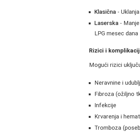
Klasična
- Uklanja
Laserska
- Manje 
LPG mesec dana
Rizici i komplikaci
Mogući rizici uključu
Neravnine i udubl
Fibroza (ožiljno 
Infekcije
Krvarenja i hema
Tromboza (poseb