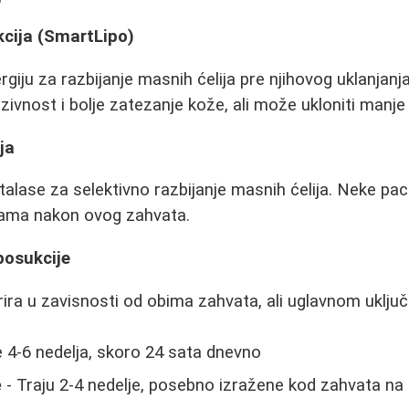
kcija (SmartLipo)
rgiju za razbijanje masnih ćelija pre njihovog uklanjanj
azivnost i bolje zatezanje kože, ali može ukloniti manj
ja
talase za selektivno razbijanje masnih ćelija. Neke paci
inama nakon ovog zahvata.
posukcije
ira u zavisnosti od obima zahvata, ali uglavnom uključ
 4-6 nedelja, skoro 24 sata dnevno
e
- Traju 2-4 nedelje, posebno izražene kod zahvata n