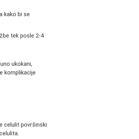
a kako bi se
žbe tek posle 2-4
puno ukokani,
e komplikacije
e celulit površinski
elulita.