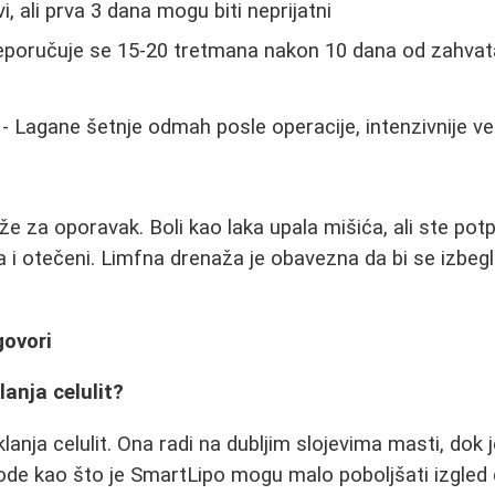
i, ali prva 3 dana mogu biti neprijatni
eporučuje se 15-20 tretmana nakon 10 dana od zahvat
- Lagane šetnje odmah posle operacije, intenzivnije ve
že za oporavak. Boli kao laka upala mišića, ali ste pot
i otečeni. Limfna drenaža je obavezna da bi se izbegl
govori
lanja celulit?
klanja celulit. Ona radi na dubljim slojevima masti, dok j
e kao što je SmartLipo mogu malo poboljšati izgled c