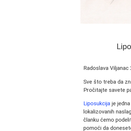
Lipo
Radoslava Viljanac
Sve što treba da zna
Pročitajte savete p
Liposukcija
je jedna
lokalizovanih nasla
članku ćemo podelit
pomoći da donesete