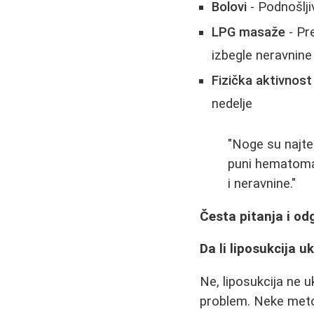
Bolovi
- Podnošljiv
LPG masaže
- Pr
izbegle neravnine
Fizička aktivnost
nedelje
"Noge su najte
puni hematoma 
i neravnine."
Česta pitanja i od
Da li liposukcija uk
Ne, liposukcija ne u
problem. Neke metod