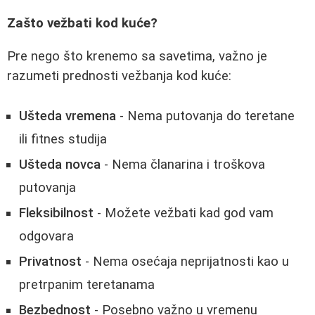
Zašto vežbati kod kuće?
Pre nego što krenemo sa savetima, važno je
razumeti prednosti vežbanja kod kuće:
Ušteda vremena
- Nema putovanja do teretane
ili fitnes studija
Ušteda novca
- Nema članarina i troškova
putovanja
Fleksibilnost
- Možete vežbati kad god vam
odgovara
Privatnost
- Nema osećaja neprijatnosti kao u
pretrpanim teretanama
Bezbednost
- Posebno važno u vremenu