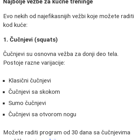
Najbolje vežbe za kućne treninge
Evo nekih od najefikasnijih vežbi koje možete raditi
kod kuće:
1. Čučnjevi (squats)
Čučnjevi su osnovna vežba za donji deo tela.
Postoje razne varijacije:
Klasični čučnjevi
Čučnjevi sa skokom
Sumo čučnjevi
Čučnjevi sa otvorom nogu
Možete raditi program od 30 dana sa čučnjevima