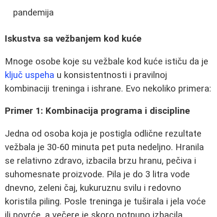
pandemija
Iskustva sa vežbanjem kod kuće
Mnoge osobe koje su vežbale kod kuće ističu da je
ključ uspeha
u konsistentnosti i pravilnoj
kombinaciji treninga i ishrane. Evo nekoliko primera:
Primer 1: Kombinacija programa i discipline
Jedna od osoba koja je postigla odlične rezultate
vežbala je 30-60 minuta pet puta nedeljno. Hranila
se relativno zdravo, izbacila brzu hranu, pečiva i
suhomesnate proizvode. Pila je do 3 litra vode
dnevno, zeleni čaj, kukuruznu svilu i redovno
koristila piling. Posle treninga je tuširala i jela voće
ili povrće, a večere je skoro potpuno izbacila.