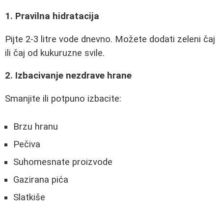
1. Pravilna hidratacija
Pijte 2-3 litre vode dnevno. Možete dodati zeleni čaj
ili čaj od kukuruzne svile.
2. Izbacivanje nezdrave hrane
Smanjite ili potpuno izbacite:
Brzu hranu
Pečiva
Suhomesnate proizvode
Gazirana pića
Slatkiše