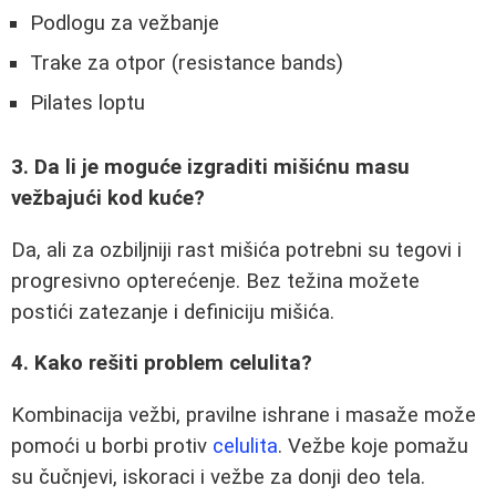
Podlogu za vežbanje
Trake za otpor (resistance bands)
Pilates loptu
3. Da li je moguće izgraditi mišićnu masu
vežbajući kod kuće?
Da, ali za ozbiljniji rast mišića potrebni su tegovi i
progresivno opterećenje. Bez težina možete
postići zatezanje i definiciju mišića.
4. Kako rešiti problem celulita?
Kombinacija vežbi, pravilne ishrane i masaže može
pomoći u borbi protiv
celulita
. Vežbe koje pomažu
su čučnjevi, iskoraci i vežbe za donji deo tela.