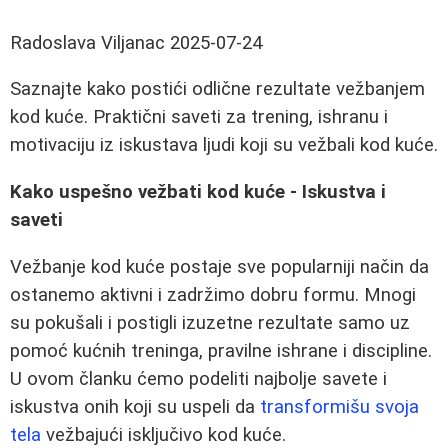
Radoslava Viljanac
2025-07-24
Saznajte kako postići odlične rezultate vežbanjem
kod kuće. Praktični saveti za trening, ishranu i
motivaciju iz iskustava ljudi koji su vežbali kod kuće.
Kako uspešno vežbati kod kuće - Iskustva i
saveti
Vežbanje kod kuće postaje sve popularniji način da
ostanemo aktivni i zadržimo dobru formu. Mnogi
su pokušali i postigli izuzetne rezultate samo uz
pomoć kućnih treninga, pravilne ishrane i discipline.
U ovom članku ćemo podeliti najbolje savete i
iskustva onih koji su uspeli da
transformišu svoja
tela
vežbajući isključivo kod kuće.