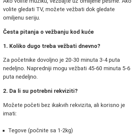
Ako volite muziku, vežbajte uz omiljene pesme. Ako
volite gledati TV, možete vežbati dok gledate
omiljenu seriju.
Česta pitanja o vežbanju kod kuće
1. Koliko dugo treba vežbati dnevno?
Za početnike dovoljno je 20-30 minuta 3-4 puta
nedeljno. Napredniji mogu vežbati 45-60 minuta 5-6
puta nedeljno.
2. Da li su potrebni rekviziti?
Možete početi bez ikakvih rekvizita, ali korisno je
imati:
Tegove (počnite sa 1-2kg)