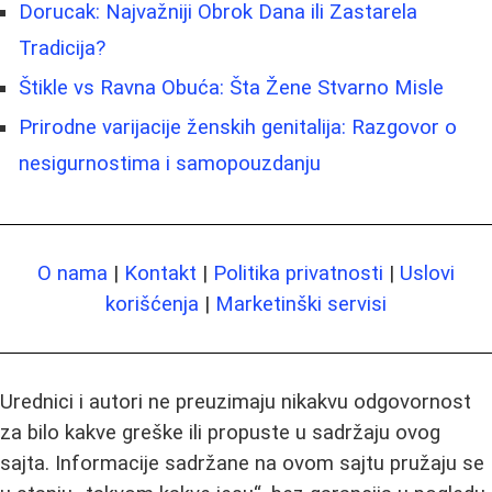
Dorucak: Najvažniji Obrok Dana ili Zastarela
Tradicija?
Štikle vs Ravna Obuća: Šta Žene Stvarno Misle
Prirodne varijacije ženskih genitalija: Razgovor o
nesigurnostima i samopouzdanju
O nama
|
Kontakt
|
Politika privatnosti
|
Uslovi
korišćenja
|
Marketinški servisi
Urednici i autori ne preuzimaju nikakvu odgovornost
za bilo kakve greške ili propuste u sadržaju ovog
sajta. Informacije sadržane na ovom sajtu pružaju se