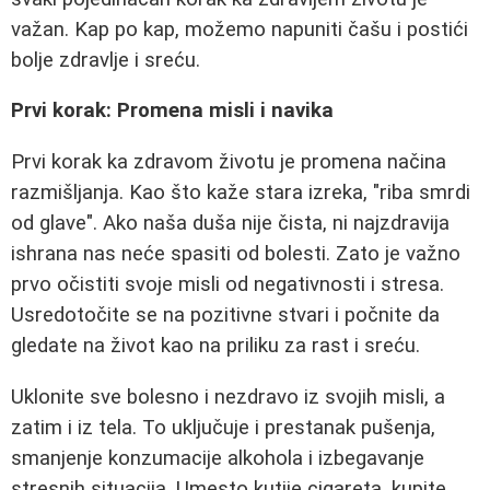
važan. Kap po kap, možemo napuniti čašu i postići
bolje zdravlje i sreću.
Prvi korak: Promena misli i navika
Prvi korak ka zdravom životu je promena načina
razmišljanja. Kao što kaže stara izreka, "riba smrdi
od glave". Ako naša duša nije čista, ni najzdravija
ishrana nas neće spasiti od bolesti. Zato je važno
prvo očistiti svoje misli od negativnosti i stresa.
Usredotočite se na pozitivne stvari i počnite da
gledate na život kao na priliku za rast i sreću.
Uklonite sve bolesno i nezdravo iz svojih misli, a
zatim i iz tela. To uključuje i prestanak pušenja,
smanjenje konzumacije alkohola i izbegavanje
stresnih situacija. Umesto kutije cigareta, kupite