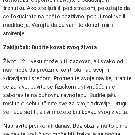
trenutku. Ako ste ljuti ili pod stresom, pokušajte da
se fokusirate na nešto pozitivno, poput molitve ili
meditacije. Verujte da će vam to doneti mir i
smirenje.
Zaključak: Budite kovač svog života
Život u 21. veku može biti izazovan, ali svako od
nas može da preuzme kontrolu nad svojim
zdravljem i srećom. Promenite svoje navike, hranite
se zdravo, bavite se fizičkom aktivnošću i ne
zaboravite na duhovnu ravnotežu. Budite jaki,
mislite o sebi i učinite sve za svoje zdravlje. Drugi
se neće setiti, ali vi možete biti kovač svog života.
Napravite prvi korak danas. Bez obzira na to čime
se bavite, vaš život može biti bajka, a ne noćna