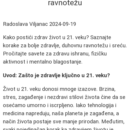
ravnotežu
Radoslava Viljanac
2024-09-19
Kako postići zdrav život u 21. veku? Saznajte
korake za bolje zdravlje, duhovnu ravnotežu i sreću.
Pročitajte savete za zdravu ishranu, fizičku
aktivnost i mentalno blagostanje.
Uvod: Zašto je zdravlje ključno u 21. veku?
Život u 21. veku donosi mnoge izazove. Brzina,
stres, zagađenje i nezdravi stilovi života čine da se
osećamo umorno i iscrpljeno. Iako tehnologija i
medicina napreduju, naša planeta je zagađena, a
način života postaje sve manje prirodan. Međutim,
svaki pojedinačan korak ka zdravijem životu je