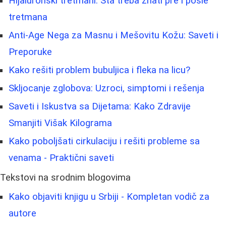
Hijaluronski tretmani: Šta treba znati pre i posle
tretmana
Anti-Age Nega za Masnu i Mešovitu Kožu: Saveti i
Preporuke
Kako rešiti problem bubuljica i fleka na licu?
Skljocanje zglobova: Uzroci, simptomi i rešenja
Saveti i Iskustva sa Dijetama: Kako Zdravije
Smanjiti Višak Kilograma
Kako poboljšati cirkulaciju i rešiti probleme sa
venama - Praktični saveti
Tekstovi na srodnim blogovima
Kako objaviti knjigu u Srbiji - Kompletan vodič za
autore