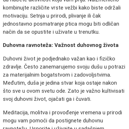
kombinujte različite vrste vežbi kako biste održali
motivaciju. Setnja u prirodi, plivanje ili čak
jednostavno posmatranje ptica mogu biti odličan
način da se opustite i uživate u trenutku.
Duhovna ravnoteža: Važnost duhovnog života
Duhovni život je podjednako važan kao i fizičko
zdravlje. Često zanemarujemo svoju dušu u potrazi
za materijalnim bogatstvom i zadovoljstvima.
Međutim, duša je jedina stvar koja ostaje nakon
što sve u ovom svetu ode. Zato je važno kultivisati
svoj duhovni život, ojačati ga i čuvati.
Meditacija, molitva i provođenje vremena u prirodi
mogu vam pomoći da postignete duhovnu
ravnotežu. Usporite i uživajte u sadašnjem