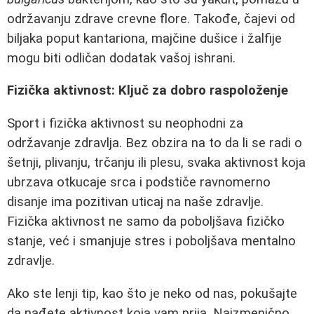
održavanju zdrave crevne flore. Takođe, čajevi od
biljaka poput kantariona, majčine dušice i žalfije
mogu biti odličan dodatak vašoj ishrani.
Fizička aktivnost: Ključ za dobro raspoloženje
Sport i fizička aktivnost su neophodni za
održavanje zdravlja. Bez obzira na to da li se radi o
šetnji, plivanju, trčanju ili plesu, svaka aktivnost koja
ubrzava otkucaje srca i podstiče ravnomerno
disanje ima pozitivan uticaj na naše zdravlje.
Fizička aktivnost ne samo da poboljšava fizičko
stanje, već i smanjuje stres i poboljšava mentalno
zdravlje.
Ako ste lenji tip, kao što je neko od nas, pokušajte
da nađete aktivnost koja vam prija. Naizmenično