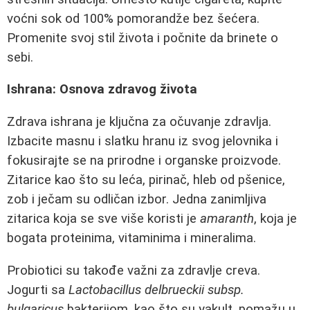
voćni sok od 100% pomorandže bez šećera.
Promenite svoj stil života i počnite da brinete o
sebi.
Ishrana: Osnova zdravog života
Zdrava ishrana je ključna za očuvanje zdravlja.
Izbacite masnu i slatku hranu iz svog jelovnika i
fokusirajte se na prirodne i organske proizvode.
Zitarice kao što su leća, pirinač, hleb od pšenice,
zob i ječam su odličan izbor. Jedna zanimljiva
zitarica koja se sve više koristi je
amaranth
, koja je
bogata proteinima, vitaminima i mineralima.
Probiotici su takođe važni za zdravlje creva.
Jogurti sa
Lactobacillus delbrueckii subsp.
bulgaricus
bakterijom, kao što su yakult, pomažu u