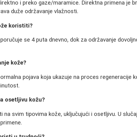
 direktno i preko gaze/maramice. Direktna primena je b
va duže održavanje vlažnosti.
že koristiti?
eporučuje se 4 puta dnevno, dok za održavanje dovolj
tanje kože?
normalna pojava koja ukazuje na proces regeneracije k
inutost.
za osetljivu kožu?
 na svim tipovima kože, uključujući i osetljivu. U slučaju
 primene.
oristi u trudnoći?