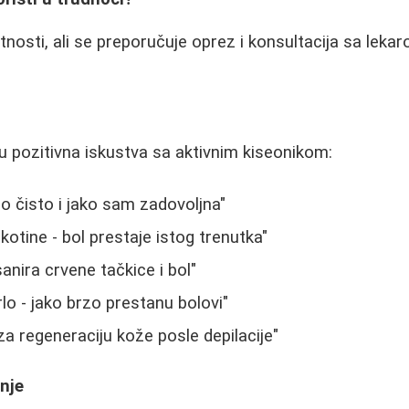
osti, ali se preporučuje oprez i konsultacija sa leka
iču pozitivna iskustva sa aktivnim kiseonikom:
no čisto i jako sam zadovoljna"
kotine - bol prestaje istog trenutka"
sanira crvene tačkice i bol"
lo - jako brzo prestanu bolovi"
a regeneraciju kože posle depilacije"
anje