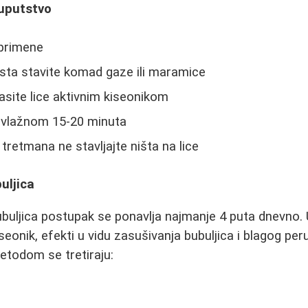
 uputstvo
 primene
ta stavite komad gaze ili maramice
site lice aktivnim kiseonikom
 vlažnom 15-20 minuta
tretmana ne stavljajte ništa na lice
uljica
ubuljica postupak se ponavlja najmanje 4 puta dnevno. 
iseonik, efekti u vidu zasušivanja bubuljica i blagog peru
metodom se tretiraju: