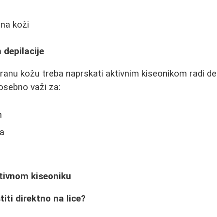
na koži
 depilacije
itiranu kožu treba naprskati aktivnim kiseonikom radi dez
osebno važi za:
m
ra
ktivnom kiseoniku
titi direktno na lice?