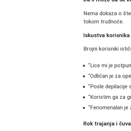
Nema dokaza o štetn
tokom trudnoće.
Iskustva korisnika
Brojni korisniki ist
"Lice mi je potpu
"Odličan je za ope
"Posle depilacije 
"Koristim ga za gr
"Fenomenalan je z
Rok trajanja i čuv