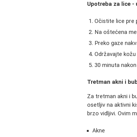
Upotreba za lice -
Očistite lice pre
Na oštećena mes
Preko gaze nakva
Održavajte kožu
30 minuta nakon 
Tretman akni i bub
Za tretman akni i b
osetljiv na aktivni k
brzo vidljivi. Ovim 
Akne