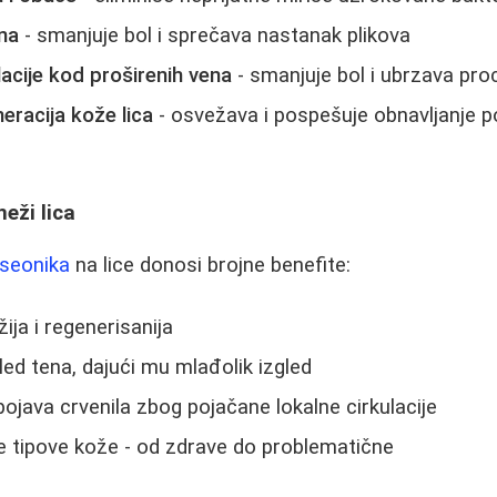
na
- smanjuje bol i sprečava nastanak plikova
lacije kod proširenih vena
- smanjuje bol i ubrzava pro
eracija kože lica
- osvežava i pospešuje obnavljanje p
neži lica
iseonika
na lice donosi brojne benefite:
ija i regenerisanija
led tena, dajući mu mlađolik izgled
ojava crvenila zbog pojačane lokalne cirkulacije
e tipove kože - od zdrave do problematične