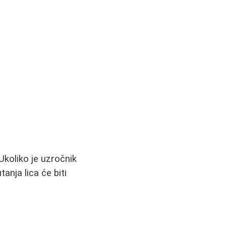
Ukoliko je uzročnik
tanja lica će biti