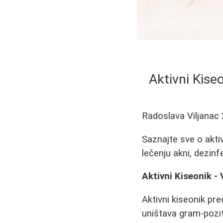
Aktivni Kise
Radoslava Viljanac
Saznajte sve o akt
lečenju akni, dezinf
Aktivni Kiseonik -
Aktivni kiseonik pr
uništava gram-poziti