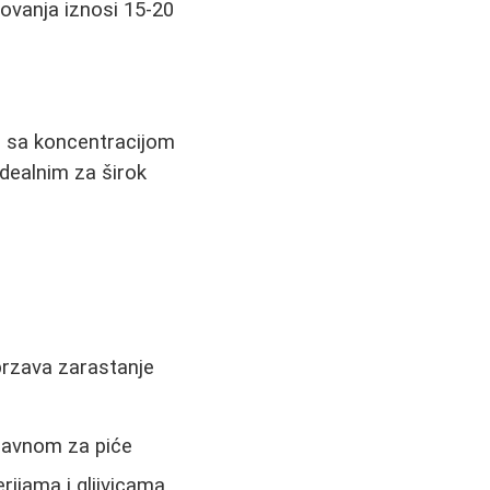
lovanja iznosi 15-20
i, sa koncentracijom
idealnim za širok
ubrzava zarastanje
spravnom za piće
rijama i gljivicama