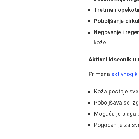
Tretman opekoti
Poboljšanje cirku
Negovanje i regen
kože
Aktivni kiseonik u 
Primena
aktivnog k
Koža postaje svež
Poboljšava se izg
Moguća je blaga p
Pogodan je za sv