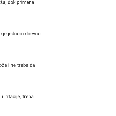
rža, dok primena
no je jednom dnevno
ože i ne treba da
 iritacije, treba