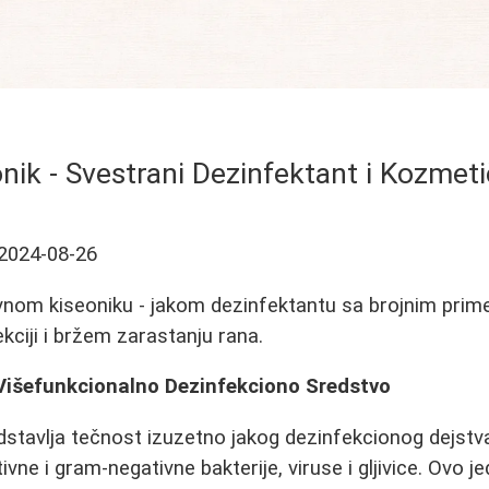
onik - Svestrani Dezinfektant i Kozme
2024-08-26
ivnom kiseoniku - jakom dezinfektantu sa brojnim prim
ekciji i bržem zarastanju rana.
 Višefunkcionalno Dezinfekciono Sredstvo
edstavlja tečnost izuzetno jakog dezinfekcionog dejstv
vne i gram-negativne bakterije, viruse i gljivice. Ovo 