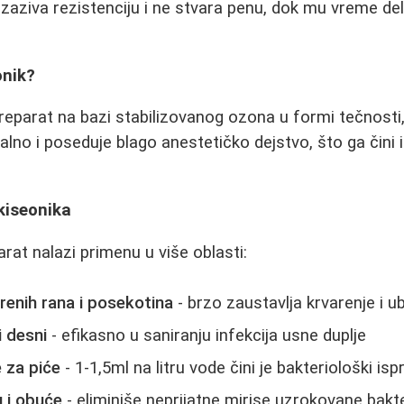
izaziva rezistenciju i ne stvara penu, dok mu vreme de
onik?
 preparat na bazi stabilizovanog ozona u formi tečnost
alno i poseduje blago anestetičko dejstvo, što ga čini 
kiseonika
rat nalazi primenu u više oblasti:
renih rana i posekotina
- brzo zaustavlja krvarenje i 
i desni
- efikasno u saniranju infekcija usne duplje
 za piće
- 1-1,5ml na litru vode čini je bakteriološki i
u i obuće
- eliminiše neprijatne mirise uzrokovane bakte