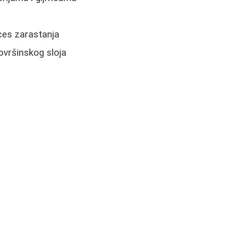
ces zarastanja
ovršinskog sloja