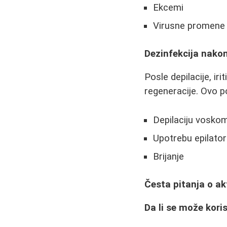
Ekcemi
Virusne promene 
Dezinfekcija nakon
Posle depilacije, ir
regeneracije. Ovo p
Depilaciju vosko
Upotrebu epilato
Brijanje
Česta pitanja o a
Da li se može koris