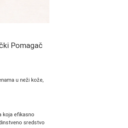
tički Pomagač
enama u neži kože,
a koja efikasno
jedinstveno sredstvo