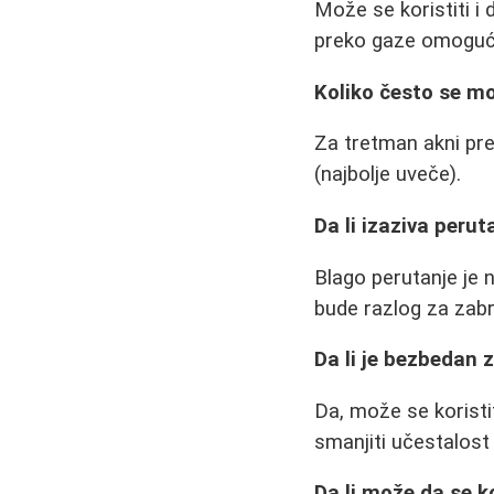
Može se koristiti i
preko gaze omoguća
Koliko često se mo
Za tretman akni pr
(najbolje uveče).
Da li izaziva peru
Blago perutanje je 
bude razlog za zabr
Da li je bezbedan 
Da, može se koristiti
smanjiti učestalost
Da li može da se k