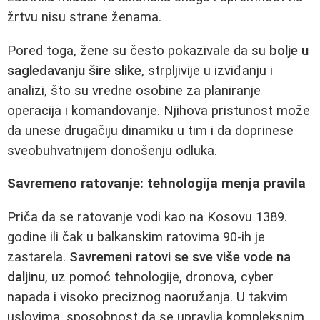
žrtvu nisu strane ženama.
Pored toga, žene su često pokazivale da su
bolje u
sagledavanju šire slike
, strpljivije u izviđanju i
analizi, što su vredne osobine za planiranje
operacija i komandovanje. Njihova pristunost može
da unese drugačiju dinamiku u tim i da doprinese
sveobuhvatnijem donošenju odluka.
Savremeno ratovanje: tehnologija menja pravila
Priča da se ratovanje vodi kao na Kosovu 1389.
godine ili čak u balkanskim ratovima 90-ih je
zastarela.
Savremeni ratovi se sve više vode na
daljinu
, uz pomoć tehnologije, dronova, cyber
napada i visoko preciznog naoružanja. U takvim
uslovima, sposobnost da se upravlja kompleksnim