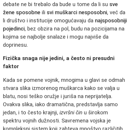
debate ne bi trebalo da bude u tome da li su
sve
žene sposobne
ili
svi muškarci nesposobni
, već da
li društvo i institucije omogućavaju da
najsposobniji
pojedinci
, bez obzira na pol, budu na pozicijama na
kojima se najbolje snalaze i mogu najviše da
doprinesu.
Fizička snaga nije jedini, a često ni presudni
faktor
Kada se pomene vojnik, mnogima u glavi se odmah
stvara slika izmorenog muškarca kako se valja u
blatu, nosi teško oružje i juriša na neprijatelja.
Ovakva slika, iako dramatična, predstavlja samo
jedan, i to često krajnji,
izvršni čin
u širokom
spektru vojnih dužnosti. Savremena vojska je
kompleksni sistem koji zahteva mnoštvo različitih