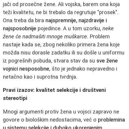
jači od prosečne žene. Ali vojska, barem ona koja
teži kvalitetu, ne bi trebalo da regrutuje "prosek".
Ona treba da bira
najspremnije, najzdravije i
najsposobnije
pojedince. A u tom uzorku,
neke
žene će nadmašiti mnoge muškarce
. Problem
nastaje kada se, zbog nekoliko primera žena koje
možda nisu dorasle zadatku ili su došle u uniformu
iz pogrešnih pobuda, stvara stav da su
sve žene
vojnici nesposobne
, što je jednako nepravedno i
netačno kao i suprotna tvrdnja.
Pravi izazov: kvalitet selekcije i društveni
stereotipi
Mnogi argumenti protiv žena u vojsci zapravo ne
govore o biološkim nedostacima, već o
problemina
u sistemu selekcije i duboko ukorenjenim