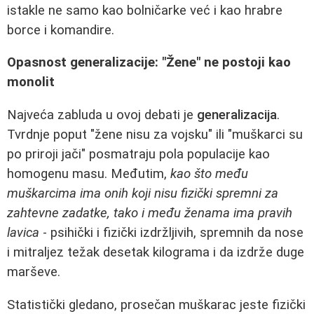
istakle ne samo kao bolničarke već i kao hrabre
borce i komandire.
Opasnost generalizacije: "Žene" ne postoji kao
monolit
Najveća zabluda u ovoj debati je
generalizacija
.
Tvrdnje poput "žene nisu za vojsku" ili "muškarci su
po priroji jači" posmatraju pola populacije kao
homogenu masu. Međutim,
kao što među
muškarcima ima onih koji nisu fizički spremni za
zahtevne zadatke, tako i među ženama ima pravih
lavica
- psihički i fizički izdržljivih, spremnih da nose
i mitraljez težak desetak kilograma i da izdrže duge
marševe.
Statistički gledano, prosečan muškarac jeste fizički