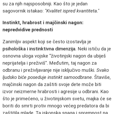
su za njih najsposobniji. Kao što je jedan
sagovornik istakao:
"Kvalitet ispred kvantiteta."
Instinkt, hrabrost i majčinski nagon:
nepredvidive prednosti
Zanimljiv aspekt koji se često izostavlja je
psihološka i instinktivna dimenzija
. Neki ističu da je
osnovna uloga vojske "životinjski nagon da ubiješ
neprijatelja i preživiš". Međutim, taj nagon za
odbranu i preživljavanje nije isključivo muški.
Svako
ljudsko biće poseduje instinkt samoodbrane
. Štaviše,
majčinski nagon da zaštiti svoje dete može biti
izvor neizmerne hrabrosti i agresije u odbrani. Kao
što je primećeno, u životinjskom svetu, majka će se
boriti do smrti protiv mnogo većeg predatora da bi
zaštitila mlade. Ta iskonska snaga i spremnost na