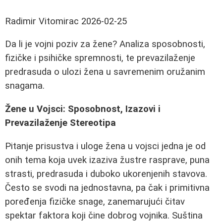
Radimir Vitomirac
2026-02-25
Da li je vojni poziv za žene? Analiza sposobnosti,
fizičke i psihičke spremnosti, te prevazilaženje
predrasuda o ulozi žena u savremenim oružanim
snagama.
Žene u Vojsci: Sposobnost, Izazovi i
Prevazilaženje Stereotipa
Pitanje prisustva i uloge žena u vojsci jedna je od
onih tema koja uvek izaziva žustre rasprave, puna
strasti, predrasuda i duboko ukorenjenih stavova.
Često se svodi na jednostavna, pa čak i primitivna
poređenja fizičke snage, zanemarujući čitav
spektar faktora koji čine dobrog vojnika. Suština