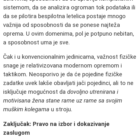
sistemom, da se analizira ogroman tok podataka ili
da se pilotira bespilotna letelica postaje mnogo
važnija od sposobnosti da se ponese najteža
oprema. U ovim domenima, pol je potpuno nebitan,
a sposobnost uma je sve.
Čak i u konvencionalnim jedinicama, važnost fizičke
snage je relativizovana modernom opremom i
taktikom. Neosporivo je da će pojedine fizičke
zadatke uvek lakše obavljati jači pojedinci, ali to ne
isključuje mogućnost da
dovoljno utrenirana i
motivisana žena stane rame uz rame sa svojim
muškim kolegama
u stroju.
Zaključak: Pravo na izbor i dokazivanje
zaslugom