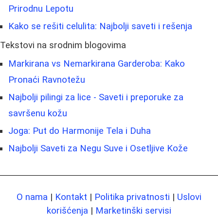
Prirodnu Lepotu
Kako se rešiti celulita: Najbolji saveti i rešenja
Tekstovi na srodnim blogovima
Markirana vs Nemarkirana Garderoba: Kako
Pronaći Ravnotežu
Najbolji pilingi za lice - Saveti i preporuke za
savršenu kožu
Joga: Put do Harmonije Tela i Duha
Najbolji Saveti za Negu Suve i Osetljive Kože
O nama
|
Kontakt
|
Politika privatnosti
|
Uslovi
korišćenja
|
Marketinški servisi