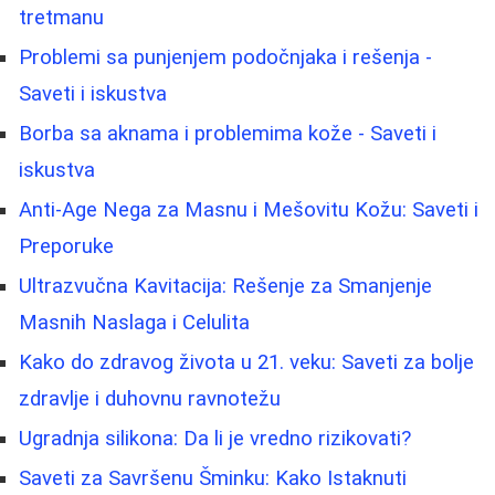
tretmanu
Problemi sa punjenjem podočnjaka i rešenja -
Saveti i iskustva
Borbа sa aknama i problemima kože - Saveti i
iskustva
Anti-Age Nega za Masnu i Mešovitu Kožu: Saveti i
Preporuke
Ultrazvučna Kavitacija: Rešenje za Smanjenje
Masnih Naslaga i Celulita
Kako do zdravog života u 21. veku: Saveti za bolje
zdravlje i duhovnu ravnotežu
Ugradnja silikona: Da li je vredno rizikovati?
Saveti za Savršenu Šminku: Kako Istaknuti