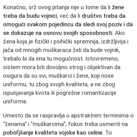
Konačno, srž ovog pitanja nije u tome da li
žene
treba da budu vojnici
, već da li
društvo treba da
omogući svakom pojedincu da sledi svoj poziv i da
se dokazuje na osnovu svojih sposobnosti
. Ako
žena koja je fizički i psihički spremnija, izdržljivija i
jača od mnogih muškaraca želi da bude vojnik,
trebalo bi da ima tu mogućnost. Istovremeno,
sistem mora biti dovoljno strog i objektivan da
osigura da su svi, muškarci i žene, koji nose
uniformu, tu zbog svojih kvaliteta, a ne zbog
ispunjavanja kvota ili pogrešne romantizacije
uniforme.
Umesto da se raspravlja u apstraktnim terminima o
"ženama" i "muškarcima", fokus treba usmeriti na
poboľjšanje kvaliteta vojske kao celine
. To