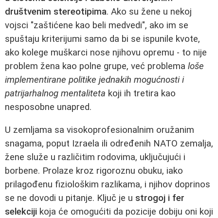
društvenim stereotipima
. Ako su žene u nekoj
vojsci "zaštićene kao beli medvedi", ako im se
spuštaju kriterijumi samo da bi se ispunile kvote,
ako kolege muškarci nose njihovu opremu - to nije
problem žena kao polne grupe, već problema
loše
implementirane politike jednakih mogućnosti i
patrijarhalnog mentaliteta
koji ih tretira kao
nesposobne unapred.
U zemljama sa visokoprofesionalnim oružanim
snagama, poput Izraela ili određenih NATO zemalja,
žene služe u različitim rodovima, uključujući i
borbenе. Prolaze kroz rigoroznu obuku, iako
prilagođenu fiziološkim razlikama, i njihov doprinos
se ne dovodi u pitanje. Ključ je u
strogoj i fer
selekciji
koja će omogućiti da pozicije dobiju oni koji