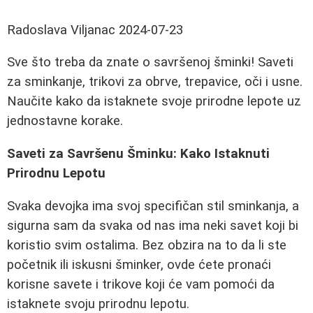
Radoslava Viljanac
2024-07-23
Sve što treba da znate o savršenoj šminki! Saveti
za sminkanje, trikovi za obrve, trepavice, oči i usne.
Naučite kako da istaknete svoje prirodne lepote uz
jednostavne korake.
Saveti za Savršenu Šminku: Kako Istaknuti
Prirodnu Lepotu
Svaka devojka ima svoj specifičan stil sminkanja, a
sigurna sam da svaka od nas ima neki savet koji bi
koristio svim ostalima. Bez obzira na to da li ste
početnik ili iskusni šminker, ovde ćete pronaći
korisne savete i trikove koji će vam pomoći da
istaknete svoju prirodnu lepotu.