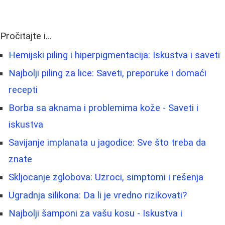
Pročitajte i...
Hemijski piling i hiperpigmentacija: Iskustva i saveti
Najbolji piling za lice: Saveti, preporuke i domaći
recepti
Borbа sa aknama i problemima kože - Saveti i
iskustva
Savijanje implanata u jagodice: Sve što treba da
znate
Skljocanje zglobova: Uzroci, simptomi i rešenja
Ugradnja silikona: Da li je vredno rizikovati?
Najbolji šamponi za vašu kosu - Iskustva i