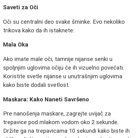
Saveti za Oči
Oči su centralni deo svake šminke. Evo nekoliko
trikova kako da ih istaknete:
Mala Oka
Ako imate male oči, tamnije nijanse senki u
spoljnjim uglovima očiju će ih vizuelno povećati.
Koristite svetle nijanse u unutrašnjim uglovima
kako biste dodali svetlost.
Maskara: Kako Naneti Savršeno
Pre nanošenja maskare, zagrejte uvijač za
trepavice pod mlakom vodom oko 2 sekunde.
Držite ga na trepavicama 10 sekundi kako biste ih