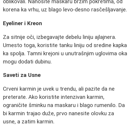
oblikovali. Nanosite maskaru brzim pokretima, od
korena ka vrhu, uz blago levo-desno rasčešljavanje.
Eyeliner i Kreon
Za sitnije oči, izbegavajte debelu liniju ajlajnera.
Umesto toga, koristite tanku liniju od sredine kapka
ka spolja. Tamni krejoni u unutrašnjim uglovima oka
mogu dodati dubinu.
Saveti za Usne
Crveni karmin je uvek u trendu, ali pazite da ne
preterate. Ako koristite intenzivan karmin,
ograničite šminku na maskaru i blago rumenilo. Da
bi karmin trajao duže, prvo nanesite olovku za
usne, a zatim karmin.