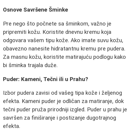
Osnove Savršene Šminke
Pre nego što počnete sa šminkom, važno je
pripremiti kožu. Koristite dnevnu kremu koja
odgovara vašem tipu kože. Ako imate suvu kožu,
obavezno nanesite hidratantnu kremu pre pudera.
Za masnu kožu, koristite matirajuću podlogu kako
bi šminka trajala duže.
Puder: Kameni, Tečni ili u Prahu?
Izbor pudera zavisi od vašeg tipa kože i željenog
efekta. Kameni puder je odličan za matiranje, dok
tečni puder pruža prirodniji izgled. Puder u prahu je
savršen za finiširanje i postizanje dugotrajnog
efekta.