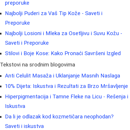
preporuke
Najbolji Puderi za Vaš Tip Kože - Saveti i
Preporuke
Najbolji Losioni i Mleka za Osetljivu i Suvu Kožu -
Saveti i Preporuke
Stilovi i Boje Kose: Kako Pronaći Savršeni Izgled
Tekstovi na srodnim blogovima
Anti Celulit Masaža i Uklanjanje Masnih Naslaga
10% Dijeta: Iskustva i Rezultati za Brzo Mršavljenje
Hiperpigmentacija i Tamne Fleke na Licu - Rešenja i
Iskustva
Da li je odlazak kod kozmetičara neophodan?
Saveti i iskustva