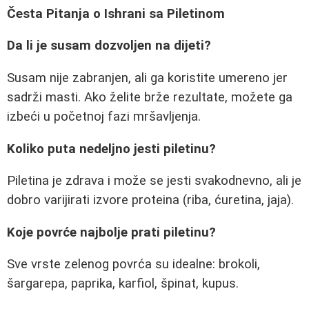
Česta Pitanja o Ishrani sa Piletinom
Da li je susam dozvoljen na dijeti?
Susam nije zabranjen, ali ga koristite umereno jer
sadrži masti. Ako želite brže rezultate, možete ga
izbeći u početnoj fazi mršavljenja.
Koliko puta nedeljno jesti piletinu?
Piletina je zdrava i može se jesti svakodnevno, ali je
dobro varijirati izvore proteina (riba, ćuretina, jaja).
Koje povrće najbolje prati piletinu?
Sve vrste zelenog povrća su idealne: brokoli,
šargarepa, paprika, karfiol, špinat, kupus.