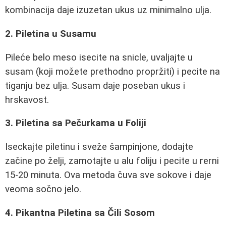
kombinacija daje izuzetan ukus uz minimalno ulja.
2. Piletina u Susamu
Pileće belo meso isecite na snicle, uvaljajte u
susam (koji možete prethodno propržiti) i pecite na
tiganju bez ulja. Susam daje poseban ukus i
hrskavost.
3. Piletina sa Pečurkama u Foliji
Iseckajte piletinu i sveže šampinjone, dodajte
začine po želji, zamotajte u alu foliju i pecite u rerni
15-20 minuta. Ova metoda čuva sve sokove i daje
veoma sočno jelo.
4. Pikantna Piletina sa Čili Sosom