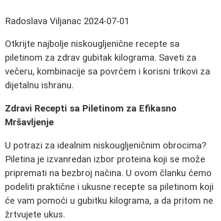
Radoslava Viljanac
2024-07-01
Otkrijte najbolje niskougljenične recepte sa
piletinom za zdrav gubitak kilograma. Saveti za
večeru, kombinacije sa povrćem i korisni trikovi za
dijetalnu ishranu.
Zdravi Recepti sa Piletinom za Efikasno
Mršavljenje
U potrazi za idealnim niskougljeničnim obrocima?
Piletina je izvanredan izbor proteina koji se može
pripremati na bezbroj načina. U ovom članku ćemo
podeliti praktične i ukusne recepte sa piletinom koji
će vam pomoći u gubitku kilograma, a da pritom ne
žrtvujete ukus.