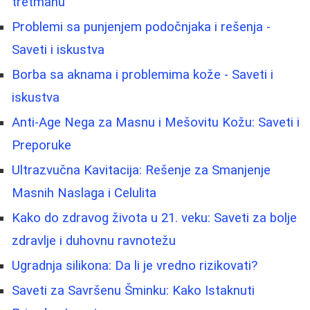
tretmanu
Problemi sa punjenjem podočnjaka i rešenja -
Saveti i iskustva
Borbа sa aknama i problemima kože - Saveti i
iskustva
Anti-Age Nega za Masnu i Mešovitu Kožu: Saveti i
Preporuke
Ultrazvučna Kavitacija: Rešenje za Smanjenje
Masnih Naslaga i Celulita
Kako do zdravog života u 21. veku: Saveti za bolje
zdravlje i duhovnu ravnotežu
Ugradnja silikona: Da li je vredno rizikovati?
Saveti za Savršenu Šminku: Kako Istaknuti