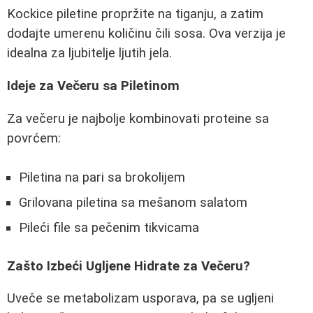
Kockice piletine propržite na tiganju, a zatim
dodajte umerenu količinu čili sosa. Ova verzija je
idealna za ljubitelje ljutih jela.
Ideje za Večeru sa Piletinom
Za večeru je najbolje kombinovati proteine sa
povrćem:
Piletina na pari sa brokolijem
Grilovana piletina sa mešanom salatom
Pileći file sa pečenim tikvicama
Zašto Izbeći Ugljene Hidrate za Večeru?
Uveče se metabolizam usporava, pa se ugljeni