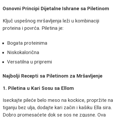
Osnovni Principi Dijetalne Ishrane sa Piletinom
Ključ uspešnog mršavljenja leži u kombinaciji
proteina i povrća. Piletina je:
Bogata proteinima
Niskokalorična
Versatilna u pripremi
Najbolji Recepti sa Piletinom za Mršavljenje
1. Piletina u Kari Sosu sa Ellom
Iseckajte pileće belo meso na kockice, propržite na
tiganju bez ulja, dodajte kari začin i kašiku Ella sira.
Dobro promesaćete dok se sos ne zgusne. Ova