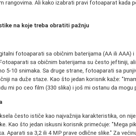
im rangovima. Ali kako izabrati pravi fotoaparat kada p
tike na koje treba obratiti pažnju
gitalni fotoaparati sa običnim baterijama (AA ili AAA) i
 Fotoaparati sa običnim baterijama su često jeftiniji, ali
 5-10 snimaka. Sa druge strane, fotoaparati sa punji
ičniji na duže staze. Kao što jedan korisnik kaže: "Ima
udu mi po ceo film (330 slika) i još mi ostanu da mogu p
a
sela često ističe kao najvažnija karakteristika, on nije 
ike. Kao što jedan iskusni korisnik primećuje: "Mega pik
ka. Aparati sa 3,2 ili 4 MP prave odlične slike." Za većin