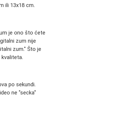
m ili 13x18 cm.
 zum je ono što ćete
gitalni zum nije
italni zum." Što je
 kvaliteta.
ova po sekundi.
video ne "secka"