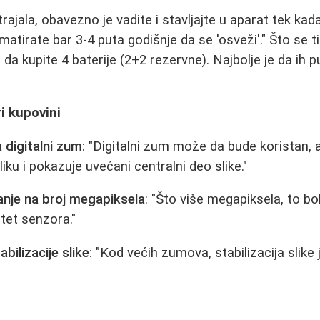
trajala, obavezno je vadite i stavljajte u aparat tek kada
rmatirate bar 3-4 puta godišnje da se 'osveži'." Što se ti
je da kupite 4 baterije (2+2 rezervne). Najbolje je da ih 
i kupovini
 digitalni zum
: "Digitalni zum može da bude koristan, al
iku i pokazuje uvećani centralni deo slike."
anje na broj megapiksela
: "Što više megapiksela, to bo
itet senzora."
bilizacije slike
: "Kod većih zumova, stabilizacija slike