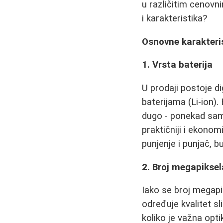
u različitim cenovn
i karakteristika?
Osnovne karakteris
1. Vrsta baterija
U prodaji postoje di
baterijama (Li-ion).
dugo - ponekad samo
praktičniji i ekonom
punjenje i punjač, b
2. Broj megapiksel
Iako se broj megapik
određuje kvalitet sl
koliko je važna opti