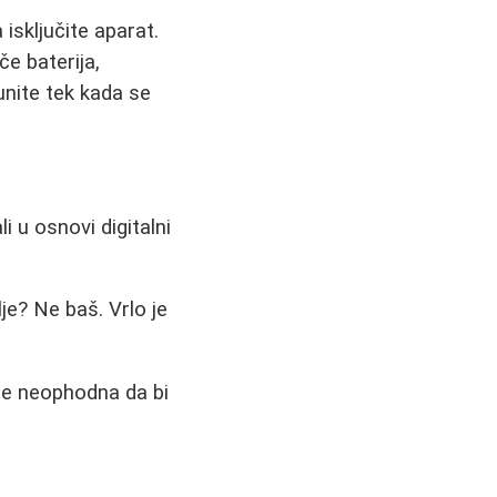
 isključite aparat.
če baterija,
punite tek kada se
i u osnovi digitalni
lje? Ne baš. Vrlo je
 je neophodna da bi