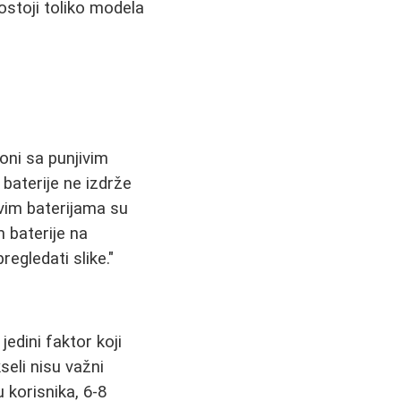
ostoji toliko modela
 oni sa punjivim
 baterije ne izdrže
vim baterijama su
m baterije na
regledati slike."
jedini faktor koji
seli nisu važni
u korisnika, 6-8