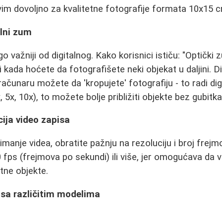
im dovoljno za kvalitetne fotografije formata 10x15 c
alni zum
 važniji od digitalnog. Kako korisnici ističu: "Optički
i kada hoćete da fotografišete neki objekat u daljini. Di
 računaru možete da 'kropujete' fotografiju - to radi dig
 5x, 10x), to možete bolje približiti objekte bez gubitka
ucija video zapisa
imanje videa, obratite pažnju na rezoluciju i broj frejm
0 fps (frejmova po sekundi) ili više, jer omogućava da 
tne objekte.
 sa različitim modelima