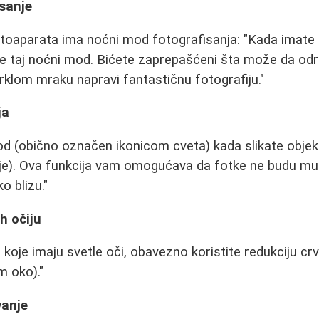
sanje
toaparata ima noćni mod fotografisanja: "Kada imate
 taj noćni mod. Bićete zaprepašćeni šta može da odra
klom mraku napravi fantastičnu fotografiju."
ja
od (obično označen ikonicom cveta) kada slikate obje
anje). Ova funkcija vam omogućava da fotke ne budu mu
o blizu."
h očiju
koje imaju svetle oči, obavezno koristite redukciju crv
 oko)."
vanje