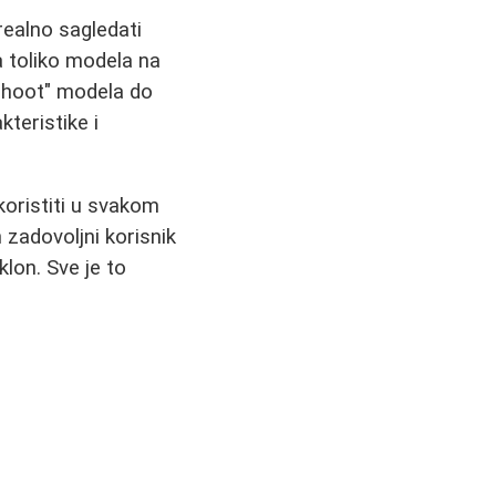
realno sagledati
Sa toliko modela na
-shoot" modela do
teristike i
koristiti u svakom
zadovoljni korisnik
klon. Sve je to