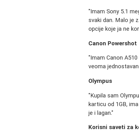
"Imam Sony 5.1 meg
svaki dan. Malo je z
opcije koje ja ne ko
Canon Powershot
"Imam Canon A510 ve
veoma jednostavan 
Olympus
"Kupila sam Olympus
karticu od 1GB, ima 
je i lagan."
Korisni saveti za k