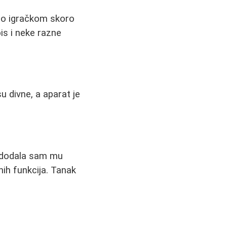
ao igračkom skoro
pis i neke razne
 divne, a aparat je
, dodala sam mu
nih funkcija. Tanak