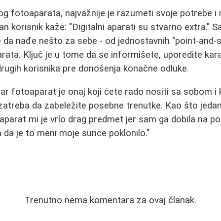
nog fotoaparata, najvažnije je razumeti svoje potrebe i 
n korisnik kaže: "Digitalni aparati su stvarno extra." 
e da nađe nešto za sebe - od jednostavnih "point-and
ata. Ključ je u tome da se informišete, uporedite karak
drugih korisnika pre donošenja konačne odluke.
ar fotoaparat je onaj koji ćete rado nositi sa sobom i 
atreba da zabeležite posebne trenutke. Kao što jedan 
oaparat mi je vrlo drag predmet jer sam ga dobila na po
 da je to meni moje sunce poklonilo."
Trenutno nema komentara za ovaj članak.