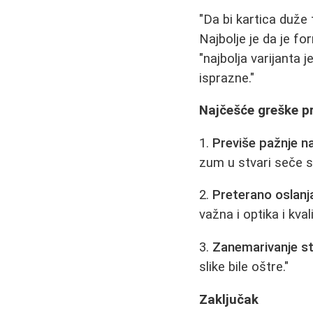
"Da bi kartica duže 
Najbolje je da je fo
"najbolja varijanta 
isprazne."
Najčešće greške pr
1.
Previše pažnje na
zum u stvari seče sl
2.
Preterano oslanj
važna i optika i kval
3.
Zanemarivanje sta
slike bile oštre."
Zaključak