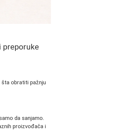
 i preporuke
 šta obratiti pažnju
li samo da sanjamo.
znih proizvođača i