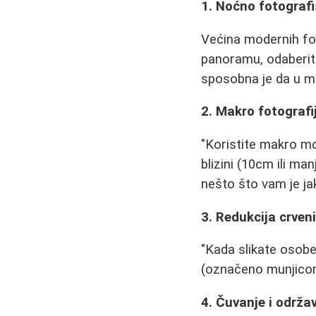
1. Noćno fotografi
Većina modernih fo
panoramu, odaberite
sposobna je da u mr
2. Makro fotografi
"Koristite makro m
blizini (10cm ili m
nešto što vam je jak
3. Redukcija crveni
"Kada slikate osobe 
(označeno munjicom
4. Čuvanje i održa