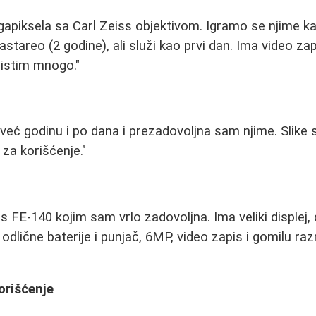
apiksela sa Carl Zeiss objektivom. Igramo se njime k
astareo (2 godine), ali služi kao prvi dan. Ima video za
ristim mnogo."
ć godinu i po dana i prezadovoljna sam njime. Slike su
za korišćenje."
 FE-140 kojim sam vrlo zadovoljna. Ima veliki displej
odlične baterije i punjač, 6MP, video zapis i gomilu raz
orišćenje