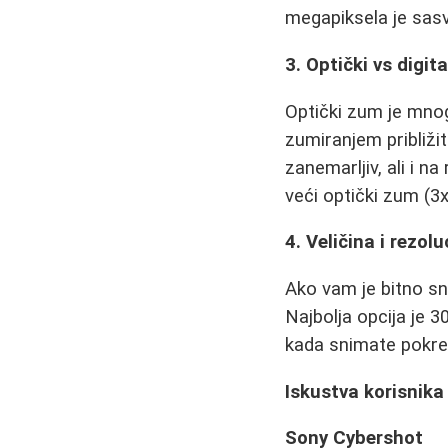
megapiksela je sasv
3. Optički vs digit
Optički zum je mnogo
zumiranjem približit
zanemarljiv, ali i na
veći optički zum (3x,
4. Veličina i rezol
Ako vam je bitno sn
Najbolja opcija je 3
kada snimate pokre
Iskustva korisnika
Sony Cybershot