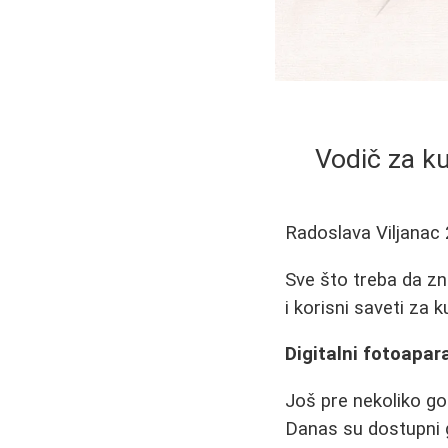
Vodič za ku
Radoslava Viljanac
Sve što treba da zna
i korisni saveti za k
Digitalni fotoapara
Još pre nekoliko go
Danas su dostupni 