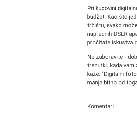
Pri kupovini digital
budžet. Kao što jeda
tržištu, svako mož
naprednih DSLR apar
pročitate iskustva 
Ne zaboravite - dob
trenutku kada vam z
kaže: "Digitalni fot
manje bitno od toga
Komentari