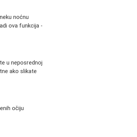
 neku noćnu
di ova funkcija -
kte u neposrednoj
tne ako slikate
enih očiju