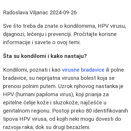
Radoslava Viljanac
2024-09-26
Sve što treba da znate o kondilomima, HPV virusu,
dijagnozi, lečenju i prevenciji. Pročitajte korisne
informacije i savete o ovoj temi.
Šta su kondilomi i kako nastaju?
Kondilomi, poznati i kao
virusne bradavice
ili polne
bradavice, su neprijatna virusna bolest koja se
prenosi polnim putem. Uzrok njihovog nastanka je
HPV (humani papiloma virus), koji prianja za
epitelne ćelije kože i sluzokože, najčešće u
genitalnom regionu. Postoji preko 80 identifikovanih
tipova HPV virusa, od kojih neki mogu dovesti do
razvoja raka, dok su drugi bezazleni.