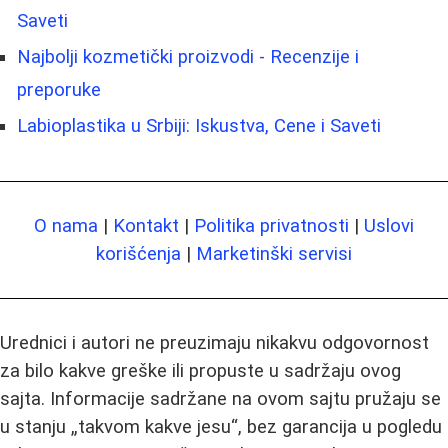
Saveti
Najbolji kozmetički proizvodi - Recenzije i
preporuke
Labioplastika u Srbiji: Iskustva, Cene i Saveti
O nama
|
Kontakt
|
Politika privatnosti
|
Uslovi
korišćenja
|
Marketinški servisi
Urednici i autori ne preuzimaju nikakvu odgovornost
za bilo kakve greške ili propuste u sadržaju ovog
sajta. Informacije sadržane na ovom sajtu pružaju se
u stanju „takvom kakve jesu“, bez garancija u pogledu