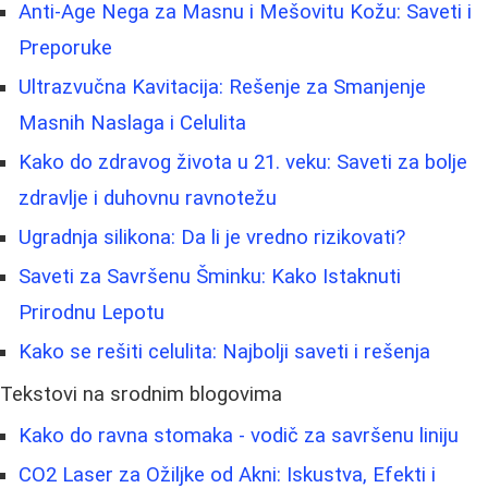
Anti-Age Nega za Masnu i Mešovitu Kožu: Saveti i
Preporuke
Ultrazvučna Kavitacija: Rešenje za Smanjenje
Masnih Naslaga i Celulita
Kako do zdravog života u 21. veku: Saveti za bolje
zdravlje i duhovnu ravnotežu
Ugradnja silikona: Da li je vredno rizikovati?
Saveti za Savršenu Šminku: Kako Istaknuti
Prirodnu Lepotu
Kako se rešiti celulita: Najbolji saveti i rešenja
Tekstovi na srodnim blogovima
Kako do ravna stomaka - vodič za savršenu liniju
CO2 Laser za Ožiljke od Akni: Iskustva, Efekti i