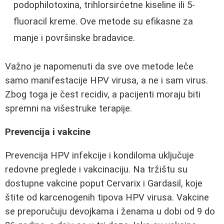
podophilotoxina, trihlorsirćetne kiseline ili 5-
fluoracil kreme. Ove metode su efikasne za
manje i površinske bradavice.
Važno je napomenuti da sve ove metode leče
samo manifestacije HPV virusa, a ne i sam virus.
Zbog toga je čest recidiv, a pacijenti moraju biti
spremni na višestruke terapije.
Prevencija i vakcine
Prevencija HPV infekcije i kondiloma uključuje
redovne preglede i vakcinaciju. Na tržištu su
dostupne vakcine poput Cervarix i Gardasil, koje
štite od karcenogenih tipova HPV virusa. Vakcine
se preporučuju devojkama i ženama u dobi od 9 do