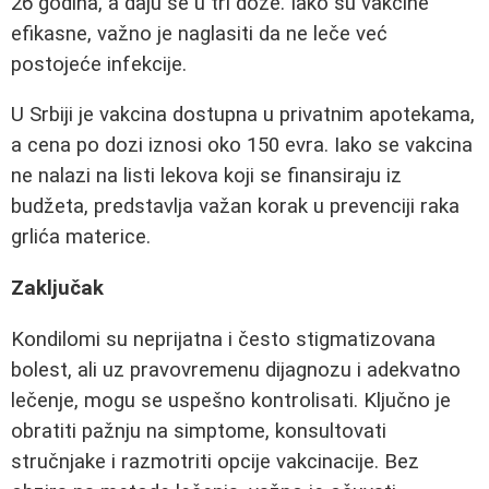
26 godina, a daju se u tri doze. Iako su vakcine
efikasne, važno je naglasiti da ne leče već
postojeće infekcije.
U Srbiji je vakcina dostupna u privatnim apotekama,
a cena po dozi iznosi oko 150 evra. Iako se vakcina
ne nalazi na listi lekova koji se finansiraju iz
budžeta, predstavlja važan korak u prevenciji raka
grlića materice.
Zaključak
Kondilomi su neprijatna i često stigmatizovana
bolest, ali uz pravovremenu dijagnozu i adekvatno
lečenje, mogu se uspešno kontrolisati. Ključno je
obratiti pažnju na simptome, konsultovati
stručnjake i razmotriti opcije vakcinacije. Bez