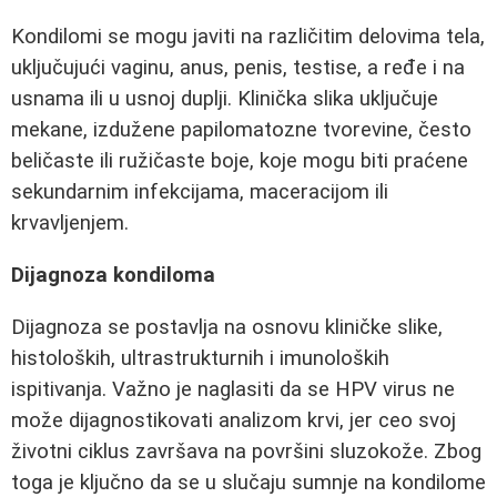
Kondilomi se mogu javiti na različitim delovima tela,
uključujući vaginu, anus, penis, testise, a ređe i na
usnama ili u usnoj duplji. Klinička slika uključuje
mekane, izdužene papilomatozne tvorevine, često
beličaste ili ružičaste boje, koje mogu biti praćene
sekundarnim infekcijama, maceracijom ili
krvavljenjem.
Dijagnoza kondiloma
Dijagnoza se postavlja na osnovu kliničke slike,
histoloških, ultrastrukturnih i imunoloških
ispitivanja. Važno je naglasiti da se HPV virus ne
može dijagnostikovati analizom krvi, jer ceo svoj
životni ciklus završava na površini sluzokože. Zbog
toga je ključno da se u slučaju sumnje na kondilome