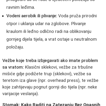
ravnim leđima.
Vodeni aerobik ili plivanje:
Voda pruža prirodni
otpor i uklanja udar na zglobove. Plivanje
kraulom ili leđno odlično radi na oblikovanju
gornjeg dijela tijela, a vrat ostaje u neutralnom
položaju.
Vežbe koje treba izbjegavati ako imate problem
sa vratom:
Klasični sklekovi, vežbe za trbušne
mišiće gdje podižete trup (sklekovi), vežbe sa
teretom iza glave (npr. overhead press), te vežbe
koje zahtijevaju pognut gornji dio tijela (npr. neke
varijacije veslanja).
Stomak: Kako Raditi na Zatezanju Bez Opasnih