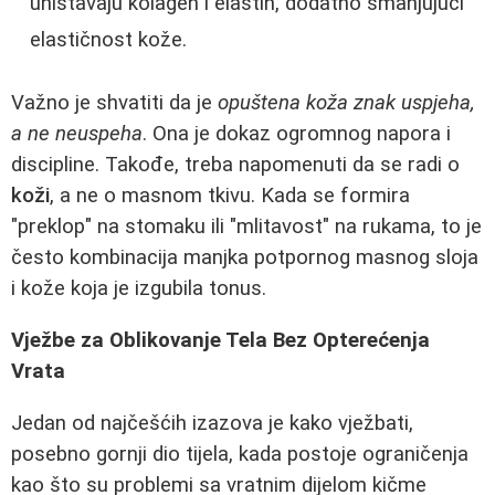
uništavaju kolagen i elastin, dodatno smanjujući
elastičnost kože.
Važno je shvatiti da je
opuštena koža znak uspjeha,
a ne neuspeha
. Ona je dokaz ogromnog napora i
discipline. Takođe, treba napomenuti da se radi o
koži
, a ne o masnom tkivu. Kada se formira
"preklop" na stomaku ili "mlitavost" na rukama, to je
često kombinacija manjka potpornog masnog sloja
i kože koja je izgubila tonus.
Vježbe za Oblikovanje Tela Bez Opterećenja
Vrata
Jedan od najčešćih izazova je kako vježbati,
posebno gornji dio tijela, kada postoje ograničenja
kao što su problemi sa vratnim dijelom kičme