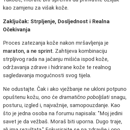
kao zamjenu za višak kože.
Zaključak: Strpljenje, Dosljednost i Realna
Očekivanja
Proces zatezanja kože nakon mršavljenja je
maraton, a ne sprint
. Zahtijeva kombinaciju
strpljivog rada na jačanju mišića ispod kože,
održavanja zdrave i hidrirane kože te realnog
sagledavanja mogućnosti svog tijela.
Ne odustajte. Čak i ako vježbanje ne ukloni potpuno
opuštenu kožu, ono će
dramatično poboljšati
snagu,
posturu, izgled i, najvažnije, samopouzdanje. Kao
što je jedna osoba na forumu napisala: "Moj jedini
savet je da vežbaš. Moraš biti uporna. Dugo traje,
ali ima rezultata." Fokusirajte se na zdravlje i ono