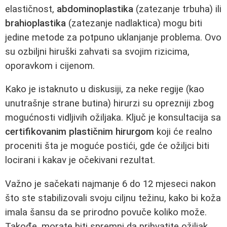
elastičnost,
abdominoplastika
(zatezanje trbuha) ili
brahioplastika
(zatezanje nadlaktica) mogu biti
jedine metode za potpuno uklanjanje problema. Ovo
su ozbiljni hiruški zahvati sa svojim rizicima,
oporavkom i cijenom.
Kako je istaknuto u diskusiji, za neke regije (kao
unutrašnje strane butina) hirurzi su oprezniji zbog
mogućnosti vidljivih ožiljaka. Ključ je konsultacija sa
certifikovanim plastičnim hirurgom
koji će realno
proceniti šta je moguće postići, gde će ožiljci biti
locirani i kakav je očekivani rezultat.
Važno je sačekati najmanje 6 do 12 mjeseci nakon
što ste stabilizovali svoju ciljnu težinu, kako bi koža
imala šansu da se prirodno povuče koliko može.
Takođe, morate biti spremni da prihvatite ožiljak