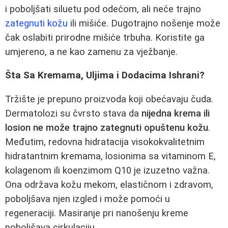
i poboljšati siluetu pod odećom, ali neće trajno
zategnuti kožu
ili mišiće. Dugotrajno nošenje može
čak oslabiti prirodne mišiće trbuha. Koristite ga
umjereno, a ne kao zamenu za vježbanje.
Šta Sa Kremama, Uljima i Dodacima Ishrani?
Tržište je prepuno proizvoda koji obećavaju čuda.
Dermatolozi su čvrsto stava da
nijedna krema ili
losion ne može trajno zategnuti opuštenu kožu
.
Međutim, redovna hidratacija visokokvalitetnim
hidratantnim kremama, losionima sa vitaminom E,
kolagenom ili koenzimom Q10 je izuzetno važna.
Ona održava kožu mekom, elastičnom i zdravom,
poboljšava njen izgled i može pomoći u
regeneraciji. Masiranje pri nanošenju kreme
poboljšava cirkulaciju.