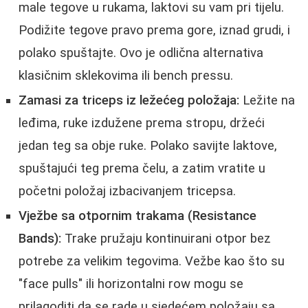
male tegove u rukama, laktovi su vam pri tijelu.
Podižite tegove pravo prema gore, iznad grudi, i
polako spuštajte. Ovo je odlična alternativa
klasičnim sklekovima ili bench pressu.
Zamasi za triceps iz ležećeg položaja:
Ležite na
leđima, ruke izdužene prema stropu, držeći
jedan teg sa obje ruke. Polako savijte laktove,
spuštajući teg prema čelu, a zatim vratite u
početni položaj izbacivanjem tricepsa.
Vježbe sa otpornim trakama (Resistance
Bands):
Trake pružaju kontinuirani otpor bez
potrebe za velikim tegovima. Vežbe kao što su
"face pulls" ili horizontalni row mogu se
prilagoditi da se rade u sjedećem položaju sa