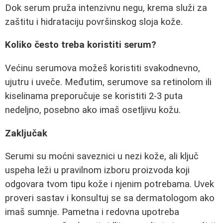
Dok serum pruža intenzivnu negu, krema služi za
zaštitu i hidrataciju površinskog sloja kože.
Koliko često treba koristiti serum?
Većinu serumova možeš koristiti svakodnevno,
ujutru i uveče. Međutim, serumove sa retinolom ili
kiselinama preporučuje se koristiti 2-3 puta
nedeljno, posebno ako imaš osetljivu kožu.
Zaključak
Serumi su moćni saveznici u nezi kože, ali ključ
uspeha leži u pravilnom izboru proizvoda koji
odgovara tvom tipu kože i njenim potrebama. Uvek
proveri sastav i konsultuj se sa dermatologom ako
imaš sumnje. Pametna i redovna upotreba