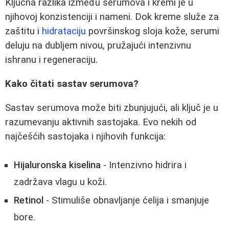
Ključna razlika između serumova i kremi je u
njihovoj konzistenciji i nameni. Dok kreme služe za
zaštitu i
hidrataciju
površinskog sloja kože, serumi
deluju na dubljem nivou, pružajući intenzivnu
ishranu i regeneraciju.
Kako čitati sastav serumova?
Sastav serumova može biti zbunjujući, ali ključ je u
razumevanju aktivnih sastojaka. Evo nekih od
najčešćih sastojaka i njihovih funkcija:
Hijaluronska kiselina
- Intenzivno hidrira i
zadržava vlagu u koži.
Retinol
- Stimuliše obnavljanje ćelija i smanjuje
bore.