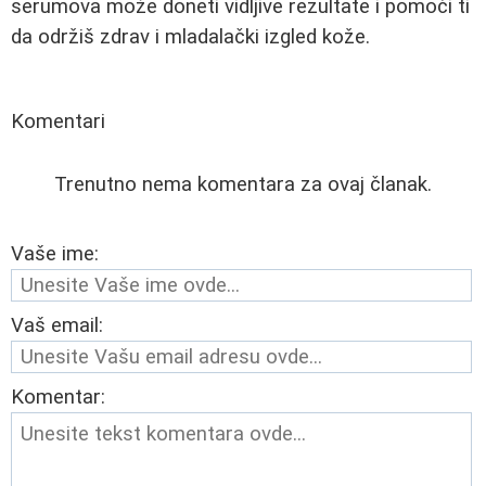
serumova može doneti vidljive rezultate i pomoći ti
da održiš zdrav i mladalački izgled kože.
Komentari
Trenutno nema komentara za ovaj članak.
Vaše ime:
Vaš email:
Komentar: