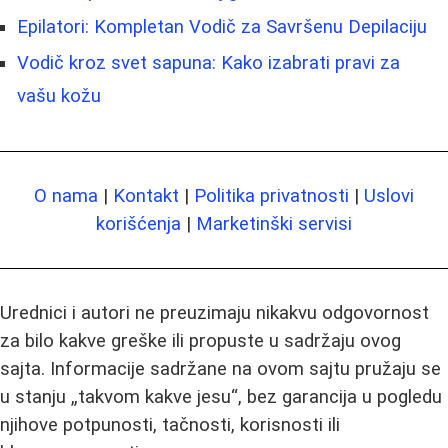
Epilatori: Kompletan Vodič za Savršenu Depilaciju
Vodič kroz svet sapuna: Kako izabrati pravi za
vašu kožu
O nama
|
Kontakt
|
Politika privatnosti
|
Uslovi
korišćenja
|
Marketinški servisi
Urednici i autori ne preuzimaju nikakvu odgovornost
za bilo kakve greške ili propuste u sadržaju ovog
sajta. Informacije sadržane na ovom sajtu pružaju se
u stanju „takvom kakve jesu“, bez garancija u pogledu
njihove potpunosti, tačnosti, korisnosti ili