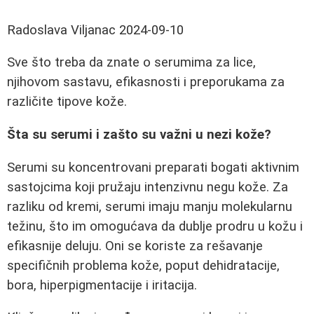
Radoslava Viljanac
2024-09-10
Sve što treba da znate o serumima za lice,
njihovom sastavu, efikasnosti i preporukama za
različite tipove kože.
Šta su serumi i zašto su važni u nezi kože?
Serumi su koncentrovani preparati bogati aktivnim
sastojcima koji pružaju intenzivnu negu kože. Za
razliku od kremi, serumi imaju manju molekularnu
težinu, što im omogućava da dublje prodru u kožu i
efikasnije deluju. Oni se koriste za rešavanje
specifičnih problema kože, poput dehidratacije,
bora, hiperpigmentacije i iritacija.