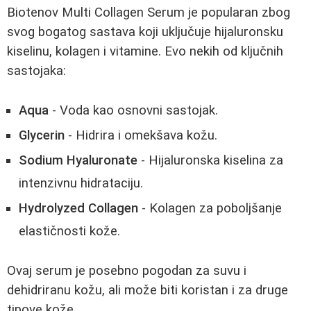
Biotenov Multi Collagen Serum je popularan zbog
svog bogatog sastava koji uključuje hijaluronsku
kiselinu, kolagen i vitamine. Evo nekih od ključnih
sastojaka:
Aqua
- Voda kao osnovni sastojak.
Glycerin
- Hidrira i omekšava kožu.
Sodium Hyaluronate
- Hijaluronska kiselina za
intenzivnu hidrataciju.
Hydrolyzed Collagen
- Kolagen za poboljšanje
elastičnosti kože.
Ovaj serum je posebno pogodan za suvu i
dehidriranu kožu, ali može biti koristan i za druge
tipove kože.