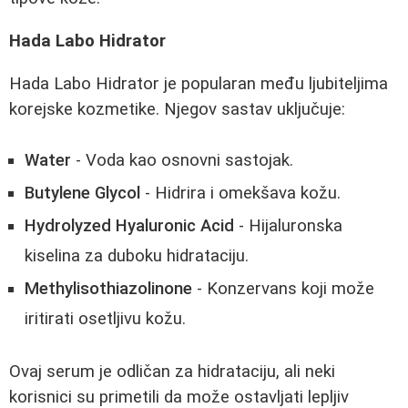
Hada Labo Hidrator
Hada Labo Hidrator je popularan među ljubiteljima
korejske kozmetike. Njegov sastav uključuje:
Water
- Voda kao osnovni sastojak.
Butylene Glycol
- Hidrira i omekšava kožu.
Hydrolyzed Hyaluronic Acid
- Hijaluronska
kiselina za duboku hidrataciju.
Methylisothiazolinone
- Konzervans koji može
iritirati osetljivu kožu.
Ovaj serum je odličan za hidrataciju, ali neki
korisnici su primetili da može ostavljati lepljiv