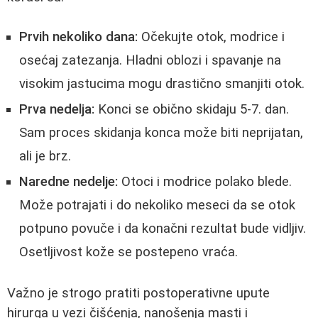
Prvih nekoliko dana:
Očekujte otok, modrice i
osećaj zatezanja. Hladni oblozi i spavanje na
visokim jastucima mogu drastično smanjiti otok.
Prva nedelja:
Konci se obično skidaju 5-7. dan.
Sam proces skidanja konca može biti neprijatan,
ali je brz.
Naredne nedelje:
Otoci i modrice polako blede.
Može potrajati i do nekoliko meseci da se otok
potpuno povuče i da konačni rezultat bude vidljiv.
Osetljivost kože se postepeno vraća.
Važno je strogo pratiti postoperativne upute
hirurga u vezi čišćenja, nanošenja masti i