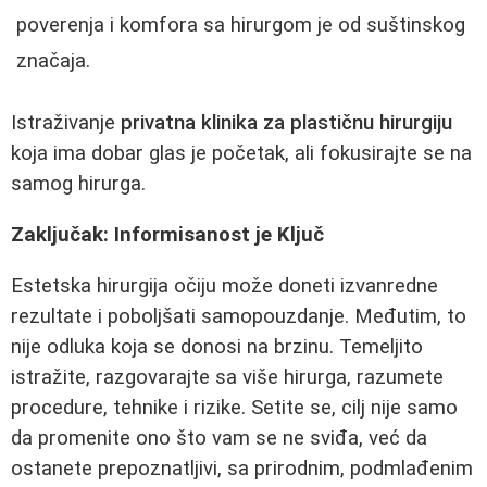
poverenja i komfora sa hirurgom je od suštinskog
značaja.
Istraživanje
privatna klinika za plastičnu hirurgiju
koja ima dobar glas je početak, ali fokusirajte se na
samog hirurga.
Zaključak: Informisanost je Ključ
Estetska hirurgija očiju može doneti izvanredne
rezultate i poboljšati samopouzdanje. Međutim, to
nije odluka koja se donosi na brzinu. Temeljito
istražite, razgovarajte sa više hirurga, razumete
procedure, tehnike i rizike. Setite se, cilj nije samo
da promenite ono što vam se ne sviđa, već da
ostanete prepoznatljivi, sa prirodnim, podmlađenim