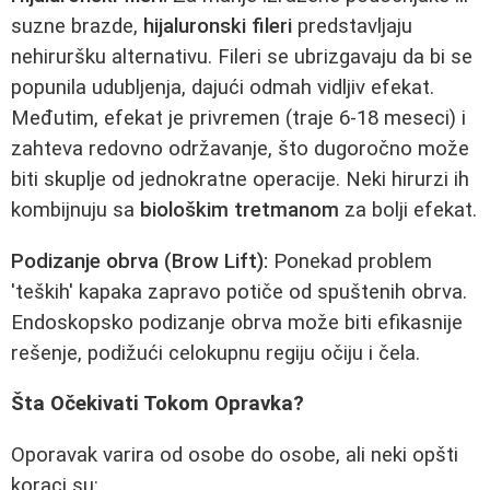
suzne brazde,
hijaluronski fileri
predstavljaju
nehiruršku alternativu. Fileri se ubrizgavaju da bi se
popunila udubljenja, dajući odmah vidljiv efekat.
Međutim, efekat je privremen (traje 6-18 meseci) i
zahteva redovno održavanje, što dugoročno može
biti skuplje od jednokratne operacije. Neki hirurzi ih
kombijnuju sa
biološkim tretmanom
za bolji efekat.
Podizanje obrva (Brow Lift):
Ponekad problem
'teških' kapaka zapravo potiče od spuštenih obrva.
Endoskopsko podizanje obrva može biti efikasnije
rešenje, podižući celokupnu regiju očiju i čela.
Šta Očekivati Tokom Opravka?
Oporavak varira od osobe do osobe, ali neki opšti
koraci su: