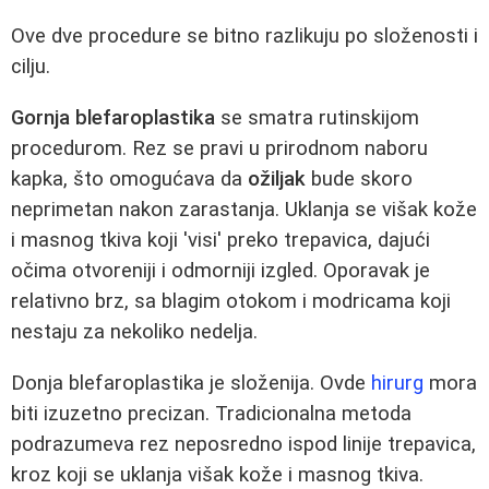
Ove dve procedure se bitno razlikuju po složenosti i
cilju.
Gornja blefaroplastika
se smatra rutinskijom
procedurom. Rez se pravi u prirodnom naboru
kapka, što omogućava da
ožiljak
bude skoro
neprimetan nakon zarastanja. Uklanja se višak kože
i masnog tkiva koji 'visi' preko trepavica, dajući
očima otvoreniji i odmorniji izgled. Oporavak je
relativno brz, sa blagim otokom i modricama koji
nestaju za nekoliko nedelja.
Donja blefaroplastika je složenija. Ovde
hirurg
mora
biti izuzetno precizan. Tradicionalna metoda
podrazumeva rez neposredno ispod linije trepavica,
kroz koji se uklanja višak kože i masnog tkiva.