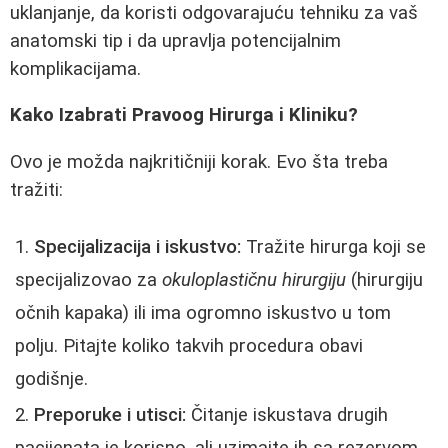
uklanjanje, da koristi odgovarajuću tehniku za vaš
anatomski tip i da upravlja potencijalnim
komplikacijama.
Kako Izabrati Pravoog Hirurga i Kliniku?
Ovo je možda najkritičniji korak. Evo šta treba
tražiti:
Specijalizacija i iskustvo:
Tražite hirurga koji se
specijalizovao za
okuloplastičnu hirurgiju
(hirurgiju
očnih kapaka) ili ima ogromno iskustvo u tom
polju. Pitajte koliko takvih procedura obavi
godišnje.
Preporuke i utisci:
Čitanje iskustava drugih
pacijenata je korisno, ali uzimajte ih sa rezervom.