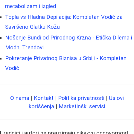
metabolizam i izgled
Topla vs Hladna Depilacija: Kompletan Vodič za
Savršeno Glatku Kožu
Nošenje Bundi od Prirodnog Krzna - Etička Dilema i
Modni Trendovi
Pokretanje Privatnog Biznisa u Srbiji - Kompletan
Vodič
O nama
|
Kontakt
|
Politika privatnosti
|
Uslovi
korišćenja
|
Marketinški servisi
Urednici i autori ne preuzimaju nikakvu odgovornost