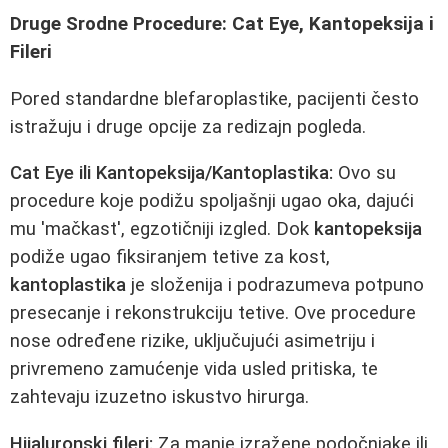
Druge Srodne Procedure: Cat Eye, Kantopeksija i
Fileri
Pored standardne blefaroplastike, pacijenti često
istražuju i druge opcije za redizajn pogleda.
Cat Eye ili Kantopeksija/Kantoplastika:
Ovo su
procedure koje podižu spoljašnji ugao oka, dajući
mu 'mačkast', egzotičniji izgled. Dok
kantopeksija
podiže ugao fiksiranjem tetive za kost,
kantoplastika
je složenija i podrazumeva potpuno
presecanje i rekonstrukciju tetive. Ove procedure
nose određene rizike, uključujući asimetriju i
privremeno zamućenje vida usled pritiska, te
zahtevaju izuzetno iskustvo hirurga.
Hijaluronski fileri:
Za manje izražene podočnjake ili