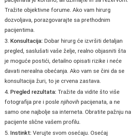
Tražite objektivne forume. Ako vam hirurg
dozvoljava, porazgovarajte sa prethodnim
pacijentima.
Konsultacija:
Dobar hirurg će izvršiti detaljan
pregled, saslušati vaše želje, realno objasniti šta
je moguće postići, detailno opisati rizike i neće
davati nerealna obećanja. Ako vam se čini da se
konsultacija žuri, to je crvena zastava.
Pregled rezultata:
Tražite da vidite što više
fotografija pre i posle
njihovih
pacijenata, a ne
samo one najbolje sa interneta. Obratite pažnju na
pacijente slične vašem profilu.
Instinkt:
Verujte svom osećaju. Osećaj