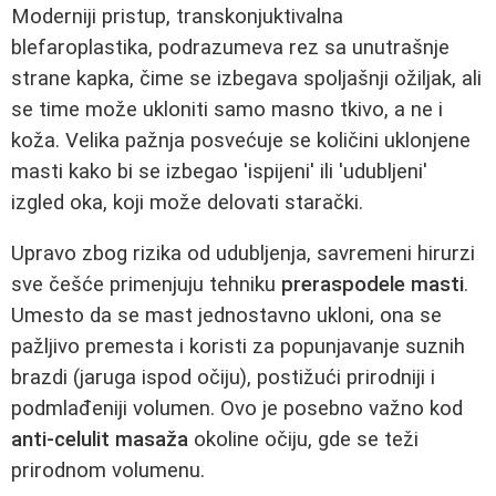
Moderniji pristup, transkonjuktivalna
blefaroplastika, podrazumeva rez sa unutrašnje
strane kapka, čime se izbegava spoljašnji ožiljak, ali
se time može ukloniti samo masno tkivo, a ne i
koža. Velika pažnja posvećuje se količini uklonjene
masti kako bi se izbegao 'ispijeni' ili 'udubljeni'
izgled oka, koji može delovati starački.
Upravo zbog rizika od udubljenja, savremeni hirurzi
sve češće primenjuju tehniku
preraspodele masti
.
Umesto da se mast jednostavno ukloni, ona se
pažljivo premesta i koristi za popunjavanje suznih
brazdi (jaruga ispod očiju), postižući prirodniji i
podmlađeniji volumen. Ovo je posebno važno kod
anti-celulit masaža
okoline očiju, gde se teži
prirodnom volumenu.