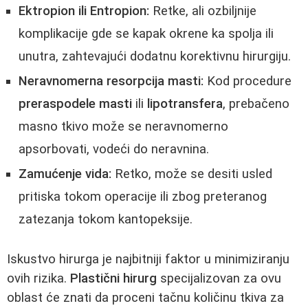
Ektropion ili Entropion:
Retke, ali ozbiljnije
komplikacije gde se kapak okrene ka spolja ili
unutra, zahtevajući dodatnu korektivnu hirurgiju.
Neravnomerna resorpcija masti:
Kod procedure
preraspodele masti
ili
lipotransfera
, prebačeno
masno tkivo može se neravnomerno
apsorbovati, vodeći do neravnina.
Zamućenje vida:
Retko, može se desiti usled
pritiska tokom operacije ili zbog preteranog
zatezanja tokom kantopeksije.
Iskustvo hirurga je najbitniji faktor u minimiziranju
ovih rizika.
Plastični hirurg
specijalizovan za ovu
oblast će znati da proceni tačnu količinu tkiva za