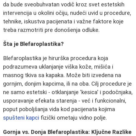
da bude sveobuhvatan vodič kroz svet estetskih
intervencija u okolini očiju, nudeći uvid u procedure,
tehnike, iskustva pacijenata i važne faktore koje
treba razmotriti pre donošenja odluke.
Šta je Blefaroplastika?
Blefaroplastika je hirurška procedura koja
podrazumeva uklanjanje viška kože, mišića i
masnog tkiva sa kapaka. Može biti izvedena na
gornjim, donjim kapcima, ili na oba. Cilj procedure je
ne samo estetski - otklanjanje 'kesica' i podočnjaka,
usporavanje efekata starenja - već i funkcionalni,
poput poboljšanja vida kod pacijenata kojima
spušteni kapci
fizički ometaju vidno polje.
Gornja vs. Donja Blefaroplastika: Ključne Razlike