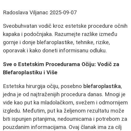
Radoslava Viljanac
2025-09-07
Sveobuhvatan vodič kroz estetske procedure očnih
kapaka i podočnjaka. Razumejte razlike između
gornje i donje blefaroplastike, tehnike, rizike,
oporavak i kako doneti informisanu odluku.
Sve o Estetskim Procedurama Očiju: Vodič za
Blefaroplastiku i Više
Estetska hirurgija očiju, posebno
blefaroplastika
,
jedna je od najtraženijih procedura danas. Mnogi je
vide kao put ka mladolačkom, svežem i odmornijem
izgledu. Međutim, put ka željenom rezultatu može
biti ispunjen pitanjima, nedoumicama i potrebom za
pouzdanim informacijama. Ovaj članak ima za cilj