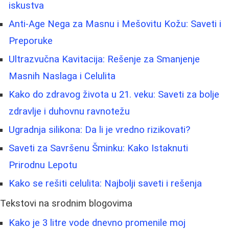
iskustva
Anti-Age Nega za Masnu i Mešovitu Kožu: Saveti i
Preporuke
Ultrazvučna Kavitacija: Rešenje za Smanjenje
Masnih Naslaga i Celulita
Kako do zdravog života u 21. veku: Saveti za bolje
zdravlje i duhovnu ravnotežu
Ugradnja silikona: Da li je vredno rizikovati?
Saveti za Savršenu Šminku: Kako Istaknuti
Prirodnu Lepotu
Kako se rešiti celulita: Najbolji saveti i rešenja
Tekstovi na srodnim blogovima
Kako je 3 litre vode dnevno promenile moj