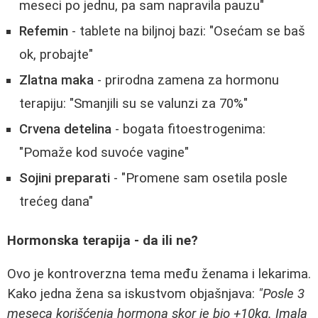
meseci po jednu, pa sam napravila pauzu"
Refemin
- tablete na biljnoj bazi: "Osećam se baš
ok, probajte"
Zlatna maka
- prirodna zamena za hormonu
terapiju: "Smanjili su se valunzi za 70%"
Crvena detelina
- bogata fitoestrogenima:
"Pomaže kod suvoće vagine"
Sojini preparati
- "Promene sam osetila posle
trećeg dana"
Hormonska terapija - da ili ne?
Ovo je kontroverzna tema među ženama i lekarima.
Kako jedna žena sa iskustvom objašnjava:
"Posle 3
meseca korišćenja hormona skor je bio +10kg. Imala