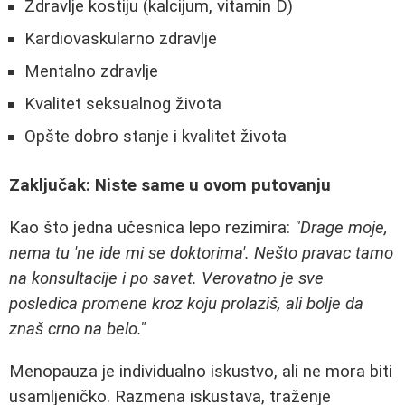
Zdravlje kostiju (kalcijum, vitamin D)
Kardiovaskularno zdravlje
Mentalno zdravlje
Kvalitet seksualnog života
Opšte dobro stanje i kvalitet života
Zaključak: Niste same u ovom putovanju
Kao što jedna učesnica lepo rezimira:
"Drage moje,
nema tu 'ne ide mi se doktorima'. Nešto pravac tamo
na konsultacije i po savet. Verovatno je sve
posledica promene kroz koju prolaziš, ali bolje da
znaš crno na belo."
Menopauza je individualno iskustvo, ali ne mora biti
usamljeničko. Razmena iskustava, traženje