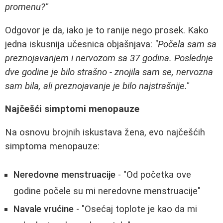
promenu?"
Odgovor je da, iako je to ranije nego prosek. Kako
jedna iskusnija učesnica objašnjava:
"Počela sam sa
preznojavanjem i nervozom sa 37 godina. Poslednje
dve godine je bilo strašno - znojila sam se, nervozna
sam bila, ali preznojavanje je bilo najstrašnije."
Najčešći simptomi menopauze
Na osnovu brojnih iskustava žena, evo najčešćih
simptoma menopauze:
Neredovne menstruacije
- "Od početka ove
godine počele su mi neredovne menstruacije"
Navale vrućine
- "Osećaj toplote je kao da mi