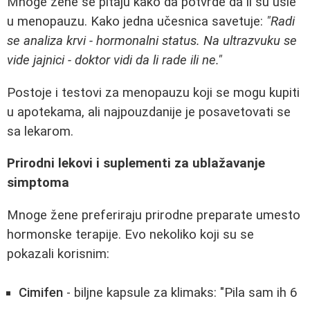
Mnoge žene se pitaju kako da potvrde da li su ušle
u menopauzu. Kako jedna učesnica savetuje:
"Radi
se analiza krvi - hormonalni status. Na ultrazvuku se
vide jajnici - doktor vidi da li rade ili ne."
Postoje i testovi za menopauzu koji se mogu kupiti
u apotekama, ali najpouzdanije je posavetovati se
sa lekarom.
Prirodni lekovi i suplementi za ublažavanje
simptoma
Mnoge žene preferiraju prirodne preparate umesto
hormonske terapije. Evo nekoliko koji su se
pokazali korisnim:
Cimifen
- biljne kapsule za klimaks: "Pila sam ih 6