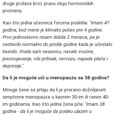
druge prolaze kroz pravu oluju hormonskih
promena.
Kao što jedna učesnica foruma podelila:
"Imam 47
godina, kod mene je klimaks počeo pre 4 godine.
Prvo jednostavno nisam dobila 2 meseca, pa je
nastavilo normalno do prošle godine kada je učestalo
kasnilo. Imala sam nesanicu, navale vrućine,
preznojavanje, viši pritisak, nervozu, napade plača i
depresije."
Da li je moguće ući u menopauzu sa 38 godina?
Mnoge žene se pitaju da li je prerano doživljavati
simptome menopauze u kasnim 30-im ili ranim 40-
im godinama. Kao što jedna žena pita:
"Imam 38
godina - da li je moguće da polako ulazim u