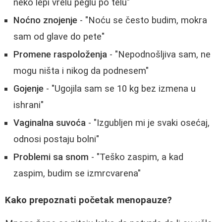
neko lepi vrelu peglu po telu"
Noćno znojenje
- "Noću se često budim, mokra
sam od glave do pete"
Promene raspoloženja
- "Nepodnošljiva sam, ne
mogu ništa i nikog da podnesem"
Gojenje
- "Ugojila sam se 10 kg bez izmena u
ishrani"
Vaginalna suvoća
- "Izgubljen mi je svaki osećaj,
odnosi postaju bolni"
Problemi sa snom
- "Teško zaspim, a kad
zaspim, budim se izmrcvarena"
Kako prepoznati početak menopauze?