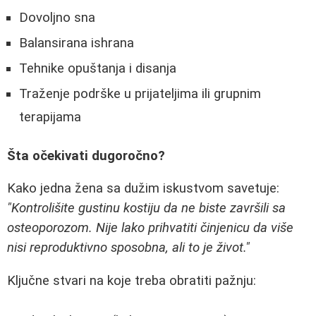
Dovoljno sna
Balansirana ishrana
Tehnike opuštanja i disanja
Traženje podrške u prijateljima ili grupnim
terapijama
Šta očekivati dugoročno?
Kako jedna žena sa dužim iskustvom savetuje:
"Kontrolišite gustinu kostiju da ne biste završili sa
osteoporozom. Nije lako prihvatiti činjenicu da više
nisi reproduktivno sposobna, ali to je život."
Ključne stvari na koje treba obratiti pažnju: