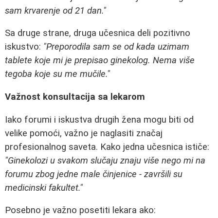
sam krvarenje od 21 dan."
Sa druge strane, druga učesnica deli pozitivno
iskustvo:
"Preporodila sam se od kada uzimam
tablete koje mi je prepisao ginekolog. Nema više
tegoba koje su me mučile."
Važnost konsultacija sa lekarom
Iako forumi i iskustva drugih žena mogu biti od
velike pomoći, važno je naglasiti značaj
profesionalnog saveta. Kako jedna učesnica ističe:
"Ginekolozi u svakom slučaju znaju više nego mi na
forumu zbog jedne male činjenice - završili su
medicinski fakultet."
Posebno je važno posetiti lekara ako: