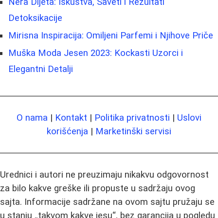
Nera Dijeta: Iskustva, Saveti i Rezultati
Detoksikacije
Mirisna Inspiracija: Omiljeni Parfemi i Njihove Priče
Muška Moda Jesen 2023: Kockasti Uzorci i
Elegantni Detalji
O nama
|
Kontakt
|
Politika privatnosti
|
Uslovi
korišćenja
|
Marketinški servisi
Urednici i autori ne preuzimaju nikakvu odgovornost
za bilo kakve greške ili propuste u sadržaju ovog
sajta. Informacije sadržane na ovom sajtu pružaju se
u stanju „takvom kakve jesu“, bez garancija u pogledu