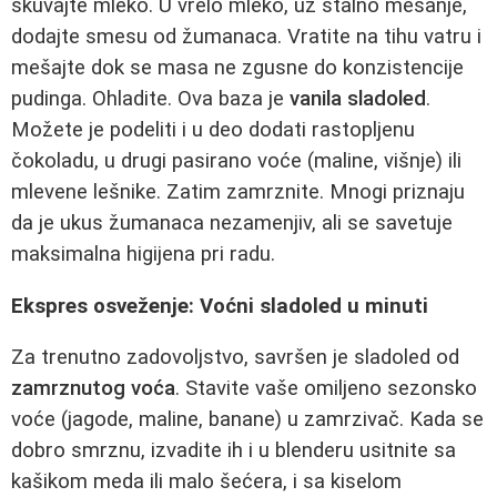
skuvajte mleko. U vrelo mleko, uz stalno mešanje,
dodajte smesu od žumanaca. Vratite na tihu vatru i
mešajte dok se masa ne zgusne do konzistencije
pudinga. Ohladite. Ova baza je
vanila sladoled
.
Možete je podeliti i u deo dodati rastopljenu
čokoladu, u drugi pasirano voće (maline, višnje) ili
mlevene lešnike. Zatim zamrznite. Mnogi priznaju
da je ukus žumanaca nezamenjiv, ali se savetuje
maksimalna higijena pri radu.
Ekspres osveženje: Voćni sladoled u minuti
Za trenutno zadovoljstvo, savršen je sladoled od
zamrznutog voća
. Stavite vaše omiljeno sezonsko
voće (jagode, maline, banane) u zamrzivač. Kada se
dobro smrznu, izvadite ih i u blenderu usitnite sa
kašikom meda ili malo šećera, i sa kiselom