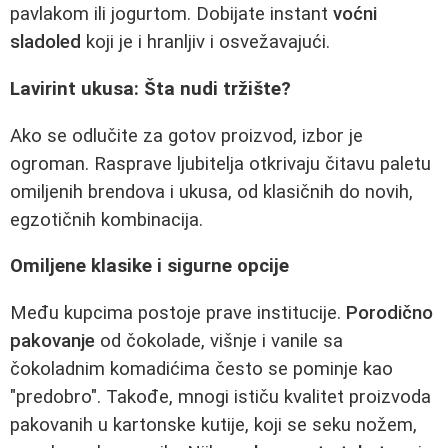
pavlakom ili jogurtom. Dobijate instant
voćni
sladoled
koji je i hranljiv i osvežavajući.
Lavirint ukusa: Šta nudi tržište?
Ako se odlučite za gotov proizvod, izbor je
ogroman. Rasprave ljubitelja otkrivaju čitavu paletu
omiljenih brendova i ukusa, od klasičnih do novih,
egzotičnih kombinacija.
Omiljene klasike i sigurne opcije
Među kupcima postoje prave institucije.
Porodično
pakovanje
od čokolade, višnje i vanile sa
čokoladnim komadićima često se pominje kao
"predobro". Takođe, mnogi ističu kvalitet proizvoda
pakovanih u kartonske kutije, koji se seku nožem,