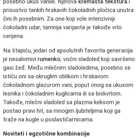
posebno ukus vanile. Njihova
kremasta tekstura
i
prisustvo tankih hrskavih čokoladnih pločica unutra
čini ih posebnim. Za one koji vole intenzivniji
čokoladni udar, tamnija varijanta je takođe vrlo
cenjena.
Na štapiću, jedan od apsolutnih favorita generacija
je nesalomivi
rumenko
, voćni sladoled koji savršeno
gasi žeđ. Među mlečnim sladoledima, posebno se
ističu oni sa okruglim oblikom i hrskavom
čokoladnom glazurom vani, poput onog sa ukusom
lesnika i čokoladnim kuglicama ili sa biskvitom.
Takođe, mlečni sladoled sa plazma keksom je
postao pravi hit, sa mnogim ljubiteljima koji ga
traže na kugle u poslastičarnicama.
Noviteti i egzotične kombinacije