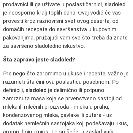
prodavnici ili ga uživate u poslastičarnici,
sladoled
je neosporno kralj toplih dana. Ovaj vodić će vas
provesti kroz raznovrsni svet ovog deserta, od
domaćih recepata do savršenstva u kupovnim
pakovanjima, pružajući vam sve što treba da znate
za savršeno sladoledno iskustvo.
Šta zapravo jeste sladoled?
Pre nego što zaromimo u ukuse i recepte, važno je
razumeti šta čini ovu poslasticu posebnom. Po
definiciji,
sladoled
je delimično ili potpuno
zamrznuta masa koja se prvenstveno sastoji od
mleka ili mlečnih proizvoda - mleka u prahu,
kondenzovanog mleka, pavlake ili putera - uz
dodatak nemlečnih sastojaka koji podešavaju ukus,
aromu, boju i miris. To su šećeri i zaslađivači,