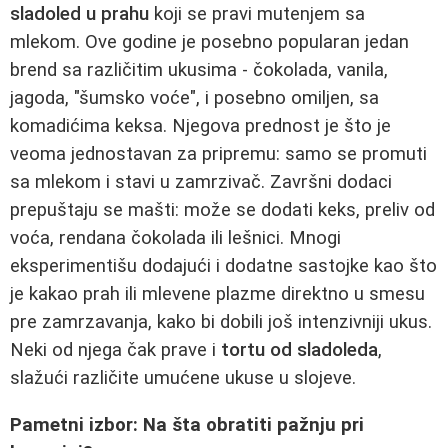
sladoled u prahu
koji se pravi mutenjem sa
mlekom. Ove godine je posebno popularan jedan
brend sa različitim ukusima - čokolada, vanila,
jagoda, "šumsko voće", i posebno omiljen, sa
komadićima keksa. Njegova prednost je što je
veoma jednostavan za pripremu: samo se promuti
sa mlekom i stavi u zamrzivač. Završni dodaci
prepuštaju se mašti: može se dodati keks, preliv od
voća, rendana čokolada ili lešnici. Mnogi
eksperimentišu dodajući i dodatne sastojke kao što
je kakao prah ili mlevene plazme direktno u smesu
pre zamrzavanja, kako bi dobili još intenzivniji ukus.
Neki od njega čak prave i
tortu od sladoleda
,
slažući različite umućene ukuse u slojeve.
Pametni izbor: Na šta obratiti pažnju pri