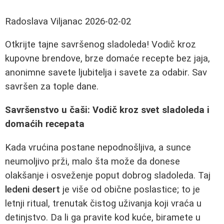
Radoslava Viljanac
2026-02-02
Otkrijte tajne savršenog sladoleda! Vodič kroz
kupovne brendove, brze domaće recepte bez jaja,
anonimne savete ljubitelja i savete za odabir. Sav
savršen za tople dane.
Savršenstvo u čaši: Vodič kroz svet sladoleda i
domaćih recepata
Kada vrućina postane nepodnošljiva, a sunce
neumoljivo prži, malo šta može da donese
olakšanje i osveženje poput dobrog sladoleda. Taj
ledeni desert
je više od obične poslastice; to je
letnji ritual, trenutak čistog uživanja koji vraća u
detinjstvo. Da li ga pravite kod kuće, biramete u