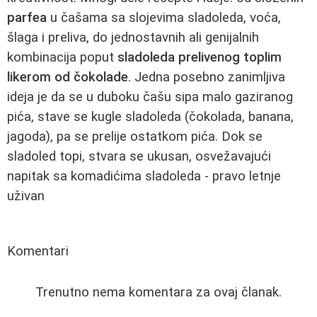
parfea
u čašama sa slojevima sladoleda, voća,
šlaga i preliva, do jednostavnih ali genijalnih
kombinacija poput
sladoleda prelivenog toplim
likerom od čokolade
. Jedna posebno zanimljiva
ideja je da se u duboku čašu sipa malo gaziranog
pića, stave se kugle sladoleda (čokolada, banana,
jagoda), pa se prelije ostatkom pića. Dok se
sladoled topi, stvara se ukusan, osvežavajući
napitak sa komadićima sladoleda - pravo letnje
uživan
Komentari
Trenutno nema komentara za ovaj članak.