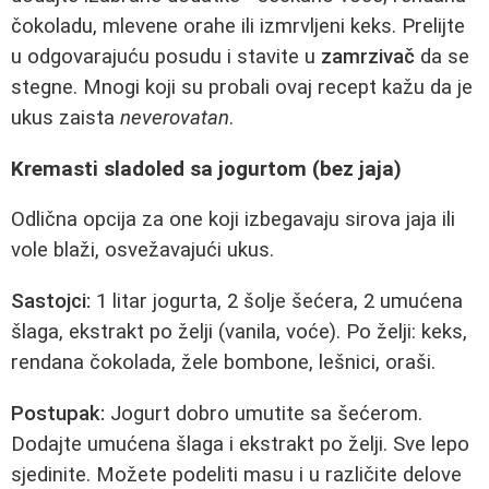
čokoladu, mlevene orahe ili izmrvljeni keks. Prelijte
u odgovarajuću posudu i stavite u
zamrzivač
da se
stegne. Mnogi koji su probali ovaj recept kažu da je
ukus zaista
neverovatan
.
Kremasti sladoled sa jogurtom (bez jaja)
Odlična opcija za one koji izbegavaju sirova jaja ili
vole blaži, osvežavajući ukus.
Sastojci:
1 litar jogurta, 2 šolje šećera, 2 umućena
šlaga, ekstrakt po želji (vanila, voće). Po želji: keks,
rendana čokolada, žele bombone, lešnici, oraši.
Postupak:
Jogurt dobro umutite sa šećerom.
Dodajte umućena šlaga i ekstrakt po želji. Sve lepo
sjedinite. Možete podeliti masu i u različite delove