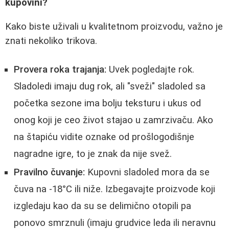
kupovini?
Kako biste uživali u kvalitetnom proizvodu, važno je
znati nekoliko trikova.
Provera roka trajanja:
Uvek pogledajte rok.
Sladoledi imaju dug rok, ali "sveži" sladoled sa
početka sezone ima bolju teksturu i ukus od
onog koji je ceo život stajao u zamrzivaču. Ako
na štapiću vidite oznake od prošlogodišnje
nagradne igre, to je znak da nije svež.
Pravilno čuvanje:
Kupovni sladoled mora da se
čuva na -18°C ili niže. Izbegavajte proizvode koji
izgledaju kao da su se delimično otopili pa
ponovo smrznuli (imaju grudvice leda ili neravnu