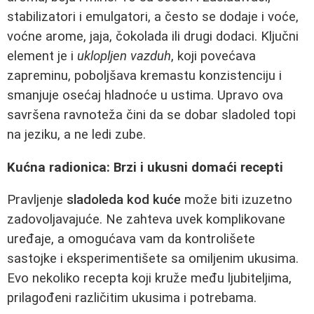
stabilizatori i emulgatori, a često se dodaje i voće,
voćne arome, jaja, čokolada ili drugi dodaci. Ključni
element je i
uklopljen vazduh
, koji povećava
zapreminu, poboljšava kremastu konzistenciju i
smanjuje osećaj hladnoće u ustima. Upravo ova
savršena ravnoteža čini da se dobar sladoled topi
na jeziku, a ne ledi zube.
Kućna radionica: Brzi i ukusni domaći recepti
Pravljenje
sladoleda kod kuće
može biti izuzetno
zadovoljavajuće. Ne zahteva uvek komplikovane
uređaje, a omogućava vam da kontrolišete
sastojke i eksperimentišete sa omiljenim ukusima.
Evo nekoliko recepta koji kruže među ljubiteljima,
prilagođeni različitim ukusima i potrebama.