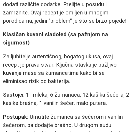
dodati različite dodatke. Prelijte u posudu i
zamrznite. Ovaj recept je omiljen u mnogim
porodicama, jedini "problem" je što se brzo pojede!
Klasičan kuvani sladoled (sa pažnjom na
sigurnost)
Za ljubitelje autentičnog, bogatog ukusa, ovaj
recept je prava stvar. Ključna stavka je pažljivo
kuvanje
mase sa žumancetima kako bi se
eliminisao rizik od bakterija.
Sastojci:
1 l mleka, 6 žumanaca, 12 kašika šećera, 2
kašike brašna, 1 vanilin šećer, malo putera.
Postupak:
Umutite žumanca sa šećerom i vanilin
šećerom, pa dodajte brašno. U drugom sudu