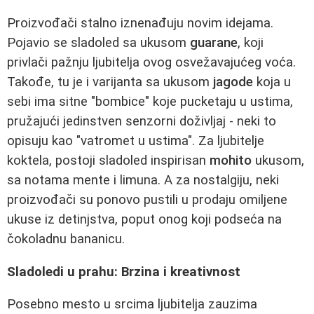
Proizvođači stalno iznenađuju novim idejama.
Pojavio se sladoled sa ukusom
guarane
, koji
privlači pažnju ljubitelja ovog osvežavajućeg voća.
Takođe, tu je i varijanta sa ukusom
jagode
koja u
sebi ima sitne "bombice" koje pucketaju u ustima,
pružajući jedinstven senzorni doživljaj - neki to
opisuju kao "vatromet u ustima". Za ljubitelje
koktela, postoji sladoled inspirisan
mohito
ukusom,
sa notama mente i limuna. A za nostalgiju, neki
proizvođači su ponovo pustili u prodaju omiljene
ukuse iz detinjstva, poput onog koji podseća na
čokoladnu bananicu.
Sladoledi u prahu: Brzina i kreativnost
Posebno mesto u srcima ljubitelja zauzima