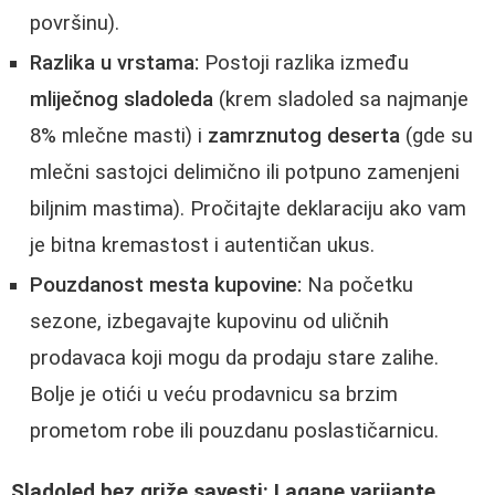
površinu).
Razlika u vrstama:
Postoji razlika između
mliječnog sladoleda
(krem sladoled sa najmanje
8% mlečne masti) i
zamrznutog deserta
(gde su
mlečni sastojci delimično ili potpuno zamenjeni
biljnim mastima). Pročitajte deklaraciju ako vam
je bitna kremastost i autentičan ukus.
Pouzdanost mesta kupovine:
Na početku
sezone, izbegavajte kupovinu od uličnih
prodavaca koji mogu da prodaju stare zalihe.
Bolje je otići u veću prodavnicu sa brzim
prometom robe ili pouzdanu poslastičarnicu.
Sladoled bez griže savesti: Lagane varijante