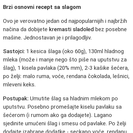
Brzi osnovni recept sa slagom
Ovo je verovatno jedan od najpopularnijih i najbržih
načina da dobijete
kremasti sladoled
bez posebne
mašine. Jednostavan je i prilagodljiv.
Sastojci:
1 kesica šlaga (oko 60g), 130ml hladnog
mleka (može i manje nego što piše na uputstvu za
šlag), 1 kisela pavlaka (20% mm), 2-3 kašike šećera,
po želji: malo ruma, voće, rendana čokolada, lešnici,
mleveni keks.
Postupak:
Umutite šlag sa hladnim mlekom po
uputstvu. Posebno promešajte kiselu pavlaku sa
šećerom (i rumom ako ga dodajete). Lagano
sjedinite umućeni šlag i smesu od pavlake. Po želji
dodajte izabrane dodatke - seckano voće, rendanu