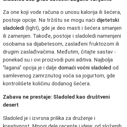
Za one koji vode računa o unosu kalorija ili šećera,
postoje opcije. Na tržištu se mogu naći
dijetetski
sladoledi
(light), gde je deo masti i šećera smanjen
ili zamenjen. Takođe, postoje i sladoledi namenjeni
osobama sa dijabetesom, zaslađeni fruktozom ili
drugim zaslađivačima. Međutim, čitajte sastav -
ponekad su i ovi proizvodi puni aditiva. Najbolja
"lagana" opcija je i dalje
domaći voćni sladoled
od
samlevenog zamrznutog voća sa jogurtom, gde
kontrolišete količinu dodanog šećera.
Zabava ne prestaje: Sladoled kao društveni
desert
Sladoled je i izvrsna prilika za druženje i
kreativnost. Mnogi dele recepte i ideje: od složenih