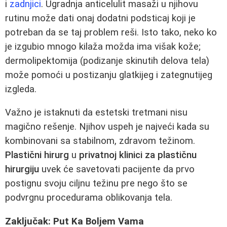
i
zadnjici
. Ugradnja anticelulit masaži u njihovu
rutinu može dati onaj dodatni podsticaj koji je
potreban da se taj problem reši. Isto tako, neko ko
je izgubio mnogo kilaža možda ima višak kože;
dermolipektomija (podizanje skinutih delova tela)
može pomoći u postizanju glatkijeg i zategnutijeg
izgleda.
Važno je istaknuti da estetski tretmani nisu
magično rešenje. Njihov uspeh je najveći kada su
kombinovani sa stabilnom, zdravom težinom.
Plastični hirurg
u
privatnoj klinici za plastičnu
hirurgiju
uvek će savetovati pacijente da prvo
postignu svoju ciljnu težinu pre nego što se
podvrgnu procedurama oblikovanja tela.
Zaključak: Put Ka Boljem Vama