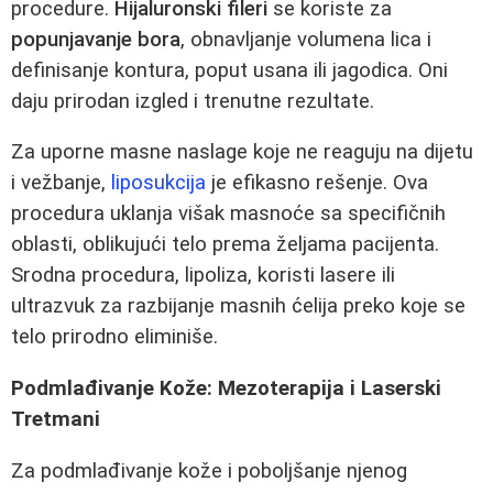
procedure.
Hijaluronski fileri
se koriste za
popunjavanje bora
, obnavljanje volumena lica i
definisanje kontura, poput usana ili jagodica. Oni
daju prirodan izgled i trenutne rezultate.
Za uporne masne naslage koje ne reaguju na dijetu
i vežbanje,
liposukcija
je efikasno rešenje. Ova
procedura uklanja višak masnoće sa specifičnih
oblasti, oblikujući telo prema željama pacijenta.
Srodna procedura, lipoliza, koristi lasere ili
ultrazvuk za razbijanje masnih ćelija preko koje se
telo prirodno eliminiše.
Podmlađivanje Kože: Mezoterapija i Laserski
Tretmani
Za podmlađivanje kože i poboljšanje njenog