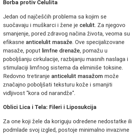
Borba protiv Celulita
Jedan od najčešćih problema sa kojim se
suočavaju i muškarci i žene je
celulit
. Za njegovo
smanjenje, pored zdravog načina života, veoma su
efikasne
anticelulit masaže
. Ove specijalizovane
masaže, poput
limfne drenaže
, pomažu u
poboljšanju cirkulacije, razbijanju masnih naslaga i
stimulaciji limfnog sistema da eliminiše toksine.
Redovno tretiranje
anticelulit masažom
može
značajno poboljšati teksturu kože i smanjiti
vidljivost "kora od narandže".
Oblici Lica i Tela: Fileri i Liposukcija
Za one koji žele da koriguju odredene nedostatke ili
podmlade svoj izgled, postoje minimalno invazivne