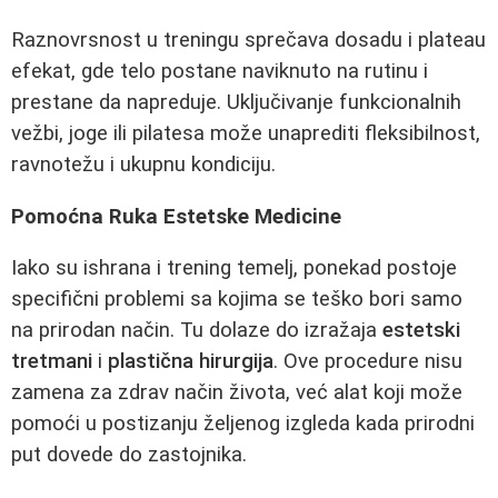
Raznovrsnost u treningu sprečava dosadu i plateau
efekat, gde telo postane naviknuto na rutinu i
prestane da napreduje. Uključivanje funkcionalnih
vežbi, joge ili pilatesa može unaprediti fleksibilnost,
ravnotežu i ukupnu kondiciju.
Pomoćna Ruka Estetske Medicine
Iako su ishrana i trening temelj, ponekad postoje
specifični problemi sa kojima se teško bori samo
na prirodan način. Tu dolaze do izražaja
estetski
tretmani
i
plastična hirurgija
. Ove procedure nisu
zamena za zdrav način života, već alat koji može
pomoći u postizanju željenog izgleda kada prirodni
put dovede do zastojnika.