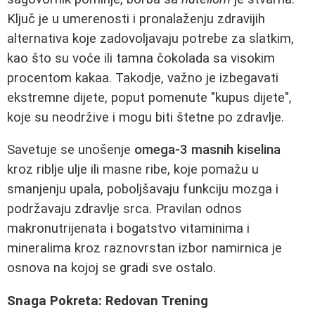
Ključ je u umerenosti i pronalaženju zdravijih
alternativa koje zadovoljavaju potrebe za slatkim,
kao što su voće ili tamna čokolada sa visokim
procentom kakaa. Takodje, važno je izbegavati
ekstremne dijete, poput pomenute "kupus dijete",
koje su neodržive i mogu biti štetne po zdravlje.
Savetuje se unošenje
omega-3 masnih kiselina
kroz riblje ulje ili masne ribe, koje pomažu u
smanjenju upala, poboljšavaju funkciju mozga i
podržavaju zdravlje srca. Pravilan odnos
makronutrijenata i bogatstvo vitaminima i
mineralima kroz raznovrstan izbor namirnica je
osnova na kojoj se gradi sve ostalo.
Snaga Pokreta: Redovan Trening