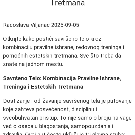
Tretmana
Radoslava Viljanac
2025-09-05
Otkrijte kako postići savršeno telo kroz
kombinaciju pravilne ishrane, redovnog treninga i
pomoćnih estetskih tretmana. Sve što treba da
znate na jednom mestu.
Savršeno Telo: Kombinacija Pravilne Ishrane,
Treninga i Estetskih Tretmana
Dostizanje i održavanje savršenog tela je putovanje
koje zahteva posvećenost, disciplinu i
sveobuhvatan pristup. To nije samo o broju na vagi,
već o osećaju blagostanja, samopouzdanja i
zdravlja. Ovaj put često ukľučuje tri glavna stuba: