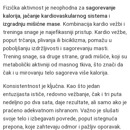
Fizička aktivnost je neophodna za
sagorevanje
kalorija
,
jačanje kardiovaskularnog sistema
i
izgradnju mišićne mase
. Kombinacija kardio vežbi i
treninga snage je najefikasniji pristup. Kardio vežbe,
poput trčanja, plivanja ili biciklizma, pomažu u
poboljšanju izdržljivosti i sagorevanju masti.
Trening snage, sa druge strane, gradi mišiće, koji su
metabolički aktivniji od masnog tkiva, što znači da
čak i u mirovanju telo sagoreva više kalorija.
Konsistentnost je kĺjučna. Kao što jedan
entuzijasta ističe, redovno vežbanje, čak i tri puta
nedeljno po dva sata, daje rezultate, ali samo ako je
praćeno adekvatnom ishranom. Važno je slušati
svoje telo i izbegavati povrede, poput istegnuća
prepona, koje zahtevaju odmor i pažljiv oporavak.