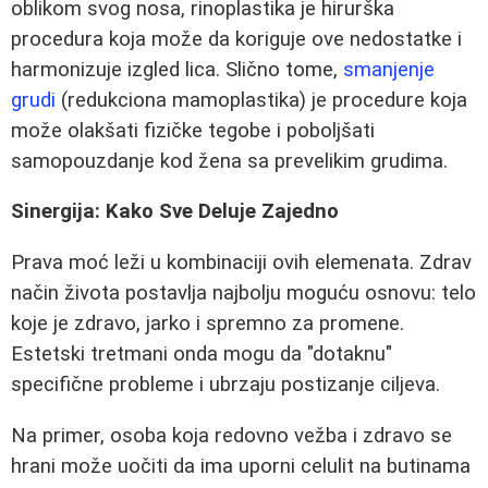
oblikom svog nosa, rinoplastika je hirurška
procedura koja može da koriguje ove nedostatke i
harmonizuje izgled lica. Slično tome,
smanjenje
grudi
(redukciona mamoplastika) je procedure koja
može olakšati fizičke tegobe i poboljšati
samopouzdanje kod žena sa prevelikim grudima.
Sinergija: Kako Sve Deluje Zajedno
Prava moć leži u kombinaciji ovih elemenata. Zdrav
način života postavlja najbolju moguću osnovu: telo
koje je zdravo, jarko i spremno za promene.
Estetski tretmani onda mogu da "dotaknu"
specifične probleme i ubrzaju postizanje ciljeva.
Na primer, osoba koja redovno vežba i zdravo se
hrani može uočiti da ima uporni celulit na butinama