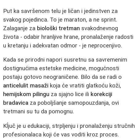
Put ka savršenom telu je ličan i jedinstven za
svakog pojedinca. To je maraton, a ne sprint.
Zalaganje za
biološki tretman
svakodnevnog
života - odabir hranljive hrane, pronalaženje radosti
u kretanju i adekvatan odmor - je neprocenjivo.
Kada se prirodni napori susretnu sa savremenim
dostignućima estetske medicine, mogućnosti
postaju gotovo neograničene. Bilo da se radi o
anticelulit masaži
koja će vratiti glatkoću koži,
hemijskom pilingu
za sjajno lice ili
korekciji
bradavica
za poboljšanje samopouzdanja, ovi
tretmani su tu da pomognu.
Kĺjuč je u edukaciji, strpljenju i pronalaženju stručnih
profesionalaca koji će vas voditi kroz proces.