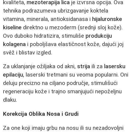
kvaliteta,
mezoterapija lica
je izvrsna opcija. Ova
tehnika podrazumeva ubrizgavanje koktela
vitamina, minerala, antioksidanasa i
hijaluronske
kiseline
direktno u mezoderm (srednji sloj kože).
Ovo duboko hidratizira, stimuliše
produkciju
kolagena
i poboljšava elastičnost kože, dajući joj
svěž i blistav izgled.
Za uklanjanje ožiljaka od akni,
strija
ili za
lasersku
epilaciju
, laserski tretmani su veoma popularni. Oni
deluju precizno na ciljano područje, stimulišući
regeneraciju kože i trajno smanjujući nepoželjnu
dlaku.
Korekcija Oblika Nosa i Grudi
Za one koji imaju grbu na nosu ili su nezadovoljni