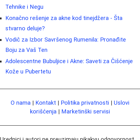
Tehnike i Negu
Konačno rešenje za akne kod tinejdžera - Šta
stvarno deluje?
Vodič za Izbor Savršenog Rumenila: Pronađite
Boju za Vaš Ten
Adolescentne Bubuljice i Akne: Saveti za Čišćenje
Kože u Pubertetu
O nama
|
Kontakt
|
Politika privatnosti
|
Uslovi
korišćenja
|
Marketinški servisi
Urednici i autori ne preuzimaju nikakvu odgovornost