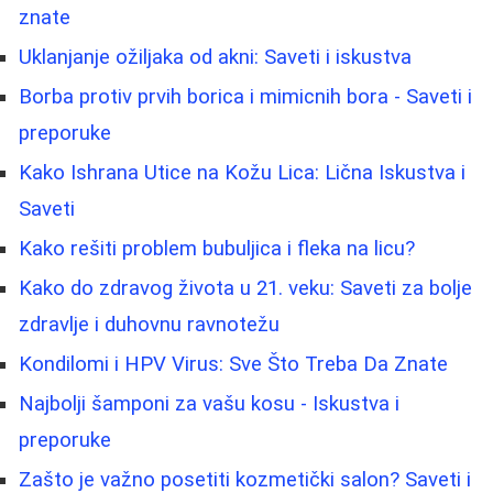
znate
Uklanjanje ožiljaka od akni: Saveti i iskustva
Borba protiv prvih borica i mimicnih bora - Saveti i
preporuke
Kako Ishrana Utice na Kožu Lica: Lična Iskustva i
Saveti
Kako rešiti problem bubuljica i fleka na licu?
Kako do zdravog života u 21. veku: Saveti za bolje
zdravlje i duhovnu ravnotežu
Kondilomi i HPV Virus: Sve Što Treba Da Znate
Najbolji šamponi za vašu kosu - Iskustva i
preporuke
Zašto je važno posetiti kozmetički salon? Saveti i