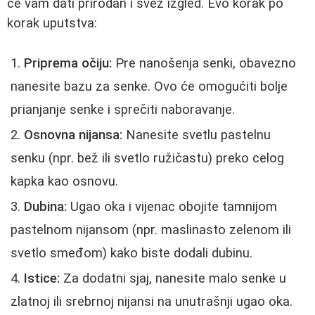
će vam dati prirodan i svež izgled. Evo korak po
korak uputstva:
Priprema očiju:
Pre nanošenja senki, obavezno
nanesite bazu za senke. Ovo će omogućiti bolje
prianjanje senke i sprečiti naboravanje.
Osnovna nijansa:
Nanesite svetlu pastelnu
senku (npr. bež ili svetlo ružičastu) preko celog
kapka kao osnovu.
Dubina:
Ugao oka i vijenac obojite tamnijom
pastelnom nijansom (npr. maslinasto zelenom ili
svetlo smeđom) kako biste dodali dubinu.
Istice:
Za dodatni sjaj, nanesite malo senke u
zlatnoj ili srebrnoj nijansi na unutrašnji ugao oka.