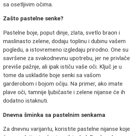
sa osetljivim očima.
Zašto pastelne senke?
Pastelne boje, poput dinje, zlata, svetlo braon i
maslinasto zelene, dodaju toplinu i dubinu vašem
pogledu, a istovremeno izgledaju prirodno. One su
savršene za svakodnevnu upotrebu, jer ne privlače
previše pažnje, ali ipak ističu vaše oči. Ključ je u
tome da uskladite boje senki sa vašom
garderobom i bojom očiju. Na primer, ako imate
plave oči, tamnije ljubičaste i zelene nijanse će ih
dodatno istaknuti.
Dnevna šminka sa pastelnim senkama
Za dnevnu varijantu, koristite pastelne nijanse koje