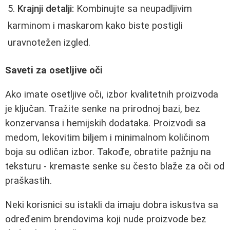
Krajnji detalji:
Kombinujte sa neupadljivim
karminom i maskarom kako biste postigli
uravnotežen izgled.
Saveti za osetljive oči
Ako imate osetljive oči, izbor kvalitetnih proizvoda
je ključan. Tražite senke na prirodnoj bazi, bez
konzervansa i hemijskih dodataka. Proizvodi sa
medom, lekovitim biljem i minimalnom količinom
boja su odličan izbor. Takođe, obratite pažnju na
teksturu - kremaste senke su često blaže za oči od
praškastih.
Neki korisnici su istakli da imaju dobra iskustva sa
određenim brendovima koji nude proizvode bez