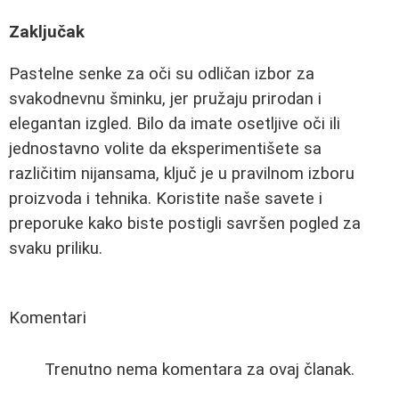
Zaključak
Pastelne senke za oči su odličan izbor za
svakodnevnu šminku, jer pružaju prirodan i
elegantan izgled. Bilo da imate osetljive oči ili
jednostavno volite da eksperimentišete sa
različitim nijansama, ključ je u pravilnom izboru
proizvoda i tehnika. Koristite naše savete i
preporuke kako biste postigli savršen pogled za
svaku priliku.
Komentari
Trenutno nema komentara za ovaj članak.