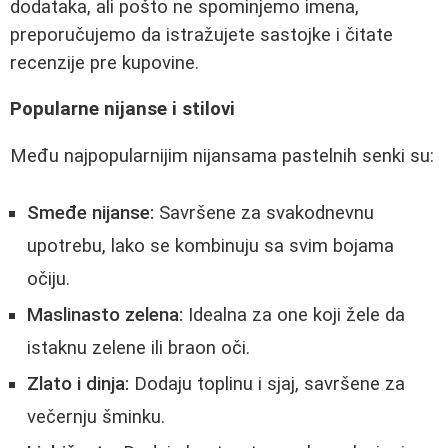
dodataka, ali pošto ne spominjemo imena,
preporučujemo da istražujete sastojke i čitate
recenzije pre kupovine.
Popularne nijanse i stilovi
Među najpopularnijim nijansama pastelnih senki su:
Smeđe nijanse:
Savršene za svakodnevnu
upotrebu, lako se kombinuju sa svim bojama
očiju.
Maslinasto zelena:
Idealna za one koji žele da
istaknu zelene ili braon oči.
Zlato i dinja:
Dodaju toplinu i sjaj, savršene za
večernju šminku.