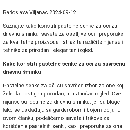
Radoslava Viljanac
2024-09-12
Saznajte kako koristiti pastelne senke za oči za
dnevnu šminku, savete za osetljive oči i preporuke
za kvalitetne proizvode. Istražite različite nijanse i
tehnike za prirodan i elegantan izgled.
Kako koristiti pastelne senke za oči za savršenu
dnevnu šminku
Pastelne senke za oči su savršen izbor za one koji
žele da postignu prirodan, ali istančan izgled. Ove
nijanse su idealne za dnevnu šminku, jer su blage i
lako se usklađuju sa garderobom i bojom očiju. U
ovom članku, podelićemo savete i trikove za
korišćenje pastelnih senki, kao i preporuke za one