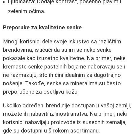
Ljubičasta:
Dodaje kontrast, posebno plavim i
zelenim očima.
Preporuke za kvalitetne senke
Mnogi korisnici dele svoje iskustvo sa različitim
brendovima, ističući da su im se neke senke
pokazale kao izuzetno kvalitetne. Na primer, neke
kremaste senke pastelnih boja ne naboravaju se i
ne razmazuju, što ih čini idealnim za dugotrajno
nošenje. Takođe, senke sa mineralima su često
preporučene za osetljivu kožu.
Ukoliko određeni brend nije dostupan u vašoj zemlji,
možete ih nabaviti iz inostranstva. Na primer, neki
korisnici nabavljaju proizvode iz susednih zemalja,
gde su dostupni u širokom asortimanu.