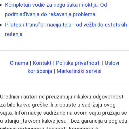
Kompletan vodič za negu šaka i noktiju: Od
podmlađivanja do rešavanja problema
Pilates i transformacija tela - od vežbi do estetskih
rešenja
O nama
|
Kontakt
|
Politika privatnosti
|
Uslovi
korišćenja
|
Marketinški servisi
Urednici i autori ne preuzimaju nikakvu odgovornost
za bilo kakve greške ili propuste u sadržaju ovog
sajta. Informacije sadržane na ovom sajtu pružaju se
u stanju „takvom kakve jesu“, bez garancija u pogledu
njihove potpunosti, tačnosti, korisnosti ili