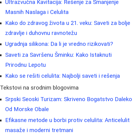
Ultrazvučna Kavitacija: Rešenje za Smanjenje
Masnih Naslaga i Celulita
Kako do zdravog života u 21. veku: Saveti za bolje
zdravlje i duhovnu ravnotežu
Ugradnja silikona: Da li je vredno rizikovati?
Saveti za Savršenu Šminku: Kako Istaknuti
Prirodnu Lepotu
Kako se rešiti celulita: Najbolji saveti i rešenja
Tekstovi na srodnim blogovima
Srpski Seoski Turizam: Skriveno Bogatstvo Daleko
Od Morske Obale
Efikasne metode u borbi protiv celulita: Anticelulit
masaže i moderni tretmani