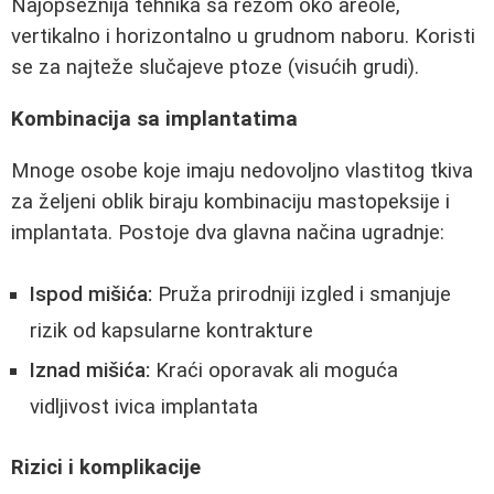
Najopsežnija tehnika sa rezom oko areole,
vertikalno i horizontalno u grudnom naboru. Koristi
se za najteže slučajeve ptoze (visućih grudi).
Kombinacija sa implantatima
Mnoge osobe koje imaju nedovoljno vlastitog tkiva
za željeni oblik biraju kombinaciju mastopeksije i
implantata. Postoje dva glavna načina ugradnje:
Ispod mišića:
Pruža prirodniji izgled i smanjuje
rizik od kapsularne kontrakture
Iznad mišića:
Kraći oporavak ali moguća
vidljivost ivica implantata
Rizici i komplikacije