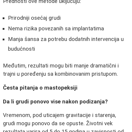
Prednosti ove metode uključuju:
Prirodniji osećaj grudi
Nema rizika povezanih sa implantatima
Manja šansa za potrebu dodatnih intervencija u
budućnosti
Međutim, rezultati mogu biti manje dramatični i
trajni u poređenju sa kombinovanim pristupom.
Česta pitanja o mastopeksiji
Da li grudi ponovo vise nakon podizanja?
Vremenom, pod uticajem gravitacije i starenja,
grudi mogu ponovo da se opuste. Životni vek
rezultata varira od 5 do 15 godina u zavisnosti od