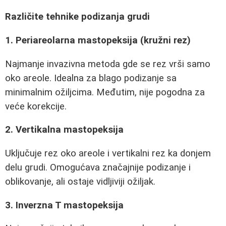
Različite tehnike podizanja grudi
1. Periareolarna mastopeksija (kružni rez)
Najmanje invazivna metoda gde se rez vrši samo
oko areole. Idealna za blago podizanje sa
minimalnim ožiljcima. Međutim, nije pogodna za
veće korekcije.
2. Vertikalna mastopeksija
Uključuje rez oko areole i vertikalni rez ka donjem
delu grudi. Omogućava značajnije podizanje i
oblikovanje, ali ostaje vidljiviji ožiljak.
3. Inverzna T mastopeksija