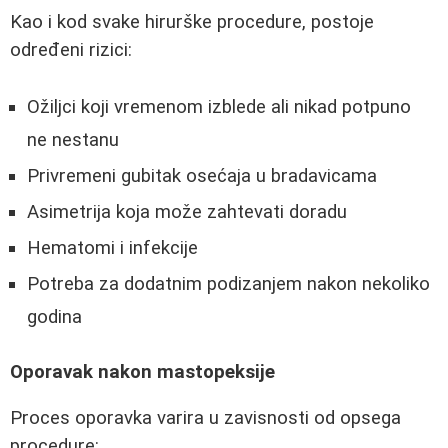
Kao i kod svake hirurške procedure, postoje
određeni rizici:
Ožiljci koji vremenom izblede ali nikad potpuno
ne nestanu
Privremeni gubitak osećaja u bradavicama
Asimetrija koja može zahtevati doradu
Hematomi i infekcije
Potreba za dodatnim podizanjem nakon nekoliko
godina
Oporavak nakon mastopeksije
Proces oporavka varira u zavisnosti od opsega
procedure: