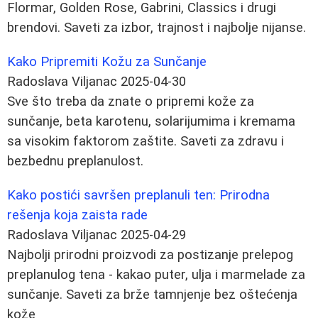
Flormar, Golden Rose, Gabrini, Classics i drugi
brendovi. Saveti za izbor, trajnost i najbolje nijanse.
Kako Pripremiti Kožu za Sunčanje
Radoslava Viljanac
2025-04-30
Sve što treba da znate o pripremi kože za
sunčanje, beta karotenu, solarijumima i kremama
sa visokim faktorom zaštite. Saveti za zdravu i
bezbednu preplanulost.
Kako postići savršen preplanuli ten: Prirodna
rešenja koja zaista rade
Radoslava Viljanac
2025-04-29
Najbolji prirodni proizvodi za postizanje prelepog
preplanulog tena - kakao puter, ulja i marmelade za
sunčanje. Saveti za brže tamnjenje bez oštećenja
kože