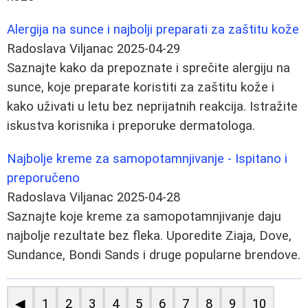
Alergija na sunce i najbolji preparati za zaštitu kože
Radoslava Viljanac
2025-04-29
Saznajte kako da prepoznate i sprečite alergiju na
sunce, koje preparate koristiti za zaštitu kože i
kako uživati u letu bez neprijatnih reakcija. Istražite
iskustva korisnika i preporuke dermatologa.
Najbolje kreme za samopotamnjivanje - Ispitano i
preporučeno
Radoslava Viljanac
2025-04-28
Saznajte koje kreme za samopotamnjivanje daju
najbolje rezultate bez fleka. Uporedite Ziaja, Dove,
Sundance, Bondi Sands i druge popularne brendove.
◀
1
2
3
4
5
6
7
8
9
10