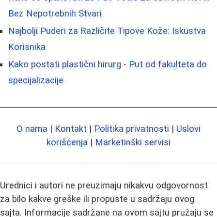
Bez Nepotrebnih Stvari
Najbolji Puderi za Različite Tipove Kože: Iskustva
Korisnika
Kako postati plastični hirurg - Put od fakulteta do
specijalizacije
O nama
|
Kontakt
|
Politika privatnosti
|
Uslovi
korišćenja
|
Marketinški servisi
Urednici i autori ne preuzimaju nikakvu odgovornost
za bilo kakve greške ili propuste u sadržaju ovog
sajta. Informacije sadržane na ovom sajtu pružaju se