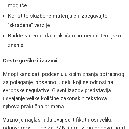
moguće
Koristite službene materijale i izbegavajte
"skraćene" verzije
Budite spremni da praktično primenite teorijsko
znanje
Česte greške i izazovi
Mnogi kandidati podcenjuju obim znanja potrebnog
za polaganje, posebno u delu koji se odnosi na
evropske regulative. Glavni izazov predstavlja
usvajanje velike količine zakonskih tekstova i
njihova praktična primena.
Važno je naglasiti da ovaj sertifikat nosi veliku
odgovornost - lice za BZNR preuzima odgovornost