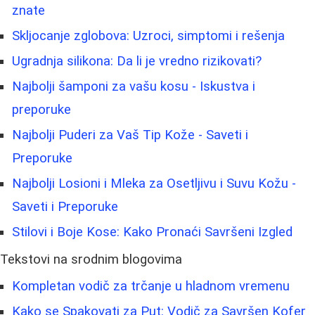
znate
Skljocanje zglobova: Uzroci, simptomi i rešenja
Ugradnja silikona: Da li je vredno rizikovati?
Najbolji šamponi za vašu kosu - Iskustva i
preporuke
Najbolji Puderi za Vaš Tip Kože - Saveti i
Preporuke
Najbolji Losioni i Mleka za Osetljivu i Suvu Kožu -
Saveti i Preporuke
Stilovi i Boje Kose: Kako Pronaći Savršeni Izgled
Tekstovi na srodnim blogovima
Kompletan vodič za trčanje u hladnom vremenu
Kako se Spakovati za Put: Vodič za Savršen Kofer