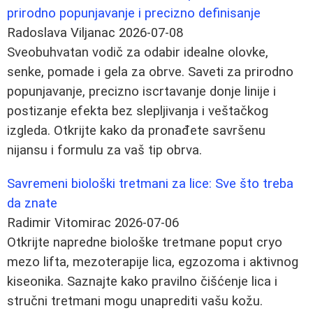
prirodno popunjavanje i precizno definisanje
Radoslava Viljanac
2026-07-08
Sveobuhvatan vodič za odabir idealne olovke,
senke, pomade i gela za obrve. Saveti za prirodno
popunjavanje, precizno iscrtavanje donje linije i
postizanje efekta bez slepljivanja i veštačkog
izgleda. Otkrijte kako da pronađete savršenu
nijansu i formulu za vaš tip obrva.
Savremeni biološki tretmani za lice: Sve što treba
da znate
Radimir Vitomirac
2026-07-06
Otkrijte napredne biološke tretmane poput cryo
mezo lifta, mezoterapije lica, egzozoma i aktivnog
kiseonika. Saznajte kako pravilno čišćenje lica i
stručni tretmani mogu unaprediti vašu kožu.