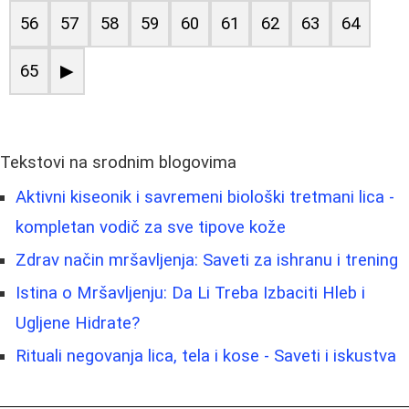
56
57
58
59
60
61
62
63
64
65
▶
Tekstovi na srodnim blogovima
Aktivni kiseonik i savremeni biološki tretmani lica -
kompletan vodič za sve tipove kože
Zdrav način mršavljenja: Saveti za ishranu i trening
Istina o Mršavljenju: Da Li Treba Izbaciti Hleb i
Ugljene Hidrate?
Rituali negovanja lica, tela i kose - Saveti i iskustva