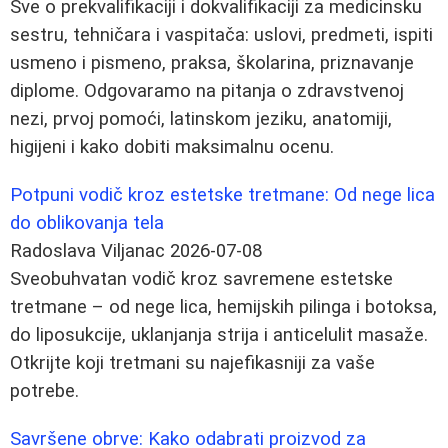
Sve o prekvalifikaciji i dokvalifikaciji za medicinsku
sestru, tehničara i vaspitača: uslovi, predmeti, ispiti
usmeno i pismeno, praksa, školarina, priznavanje
diplome. Odgovaramo na pitanja o zdravstvenoj
nezi, prvoj pomoći, latinskom jeziku, anatomiji,
higijeni i kako dobiti maksimalnu ocenu.
Potpuni vodič kroz estetske tretmane: Od nege lica
do oblikovanja tela
Radoslava Viljanac
2026-07-08
Sveobuhvatan vodič kroz savremene estetske
tretmane – od nege lica, hemijskih pilinga i botoksa,
do liposukcije, uklanjanja strija i anticelulit masaže.
Otkrijte koji tretmani su najefikasniji za vaše
potrebe.
Savršene obrve: Kako odabrati proizvod za