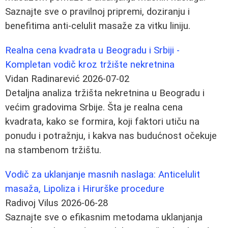
Saznajte sve o pravilnoj pripremi, doziranju i
benefitima anti-celulit masaže za vitku liniju.
Realna cena kvadrata u Beogradu i Srbiji -
Kompletan vodič kroz tržište nekretnina
Vidan Radinarević
2026-07-02
Detaljna analiza tržišta nekretnina u Beogradu i
većim gradovima Srbije. Šta je realna cena
kvadrata, kako se formira, koji faktori utiču na
ponudu i potražnju, i kakva nas budućnost očekuje
na stambenom tržištu.
Vodič za uklanjanje masnih naslaga: Anticelulit
masaža, Lipoliza i Hirurške procedure
Radivoj Vilus
2026-06-28
Saznajte sve o efikasnim metodama uklanjanja