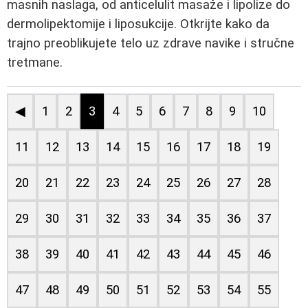
masnih naslaga, od anticelulit masaže i lipolize do
dermolipektomije i liposukcije. Otkrijte kako da
trajno preoblikujete telo uz zdrave navike i stručne
tretmane.
◀
1
2
3
4
5
6
7
8
9
10
11
12
13
14
15
16
17
18
19
20
21
22
23
24
25
26
27
28
29
30
31
32
33
34
35
36
37
38
39
40
41
42
43
44
45
46
47
48
49
50
51
52
53
54
55