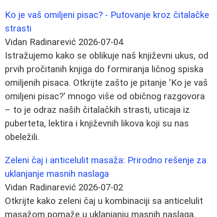
Ko je vaš omiljeni pisac? - Putovanje kroz čitalačke
strasti
Vidan Radinarević
2026-07-04
Istražujemo kako se oblikuje naš književni ukus, od
prvih pročitanih knjiga do formiranja ličnog spiska
omiljenih pisaca. Otkrijte zašto je pitanje 'Ko je vaš
omiljeni pisac?' mnogo više od običnog razgovora
– to je odraz naših čitalačkih strasti, uticaja iz
puberteta, lektira i književnih likova koji su nas
obeležili.
Zeleni čaj i anticelulit masaža: Prirodno rešenje za
uklanjanje masnih naslaga
Vidan Radinarević
2026-07-02
Otkrijte kako zeleni čaj u kombinaciji sa anticelulit
masažom pomaže u uklanjanju masnih naslaga.