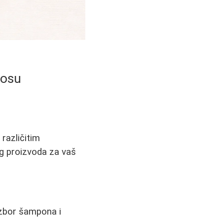
Kosu
različitim
og proizvoda za vaš
 izbor šampona i