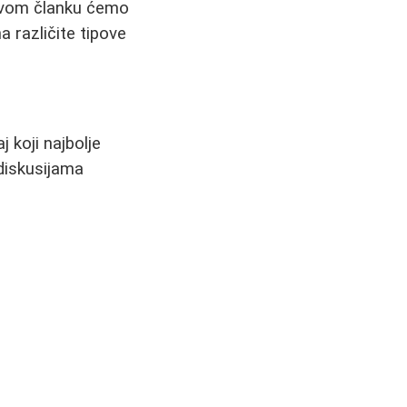
U ovom članku ćemo
a različite tipove
 koji najbolje
 diskusijama