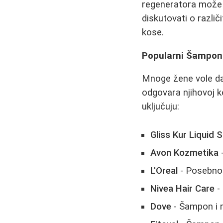
regeneratora može u
diskutovati o različ
kose.
Popularni Šamponi
Mnoge žene vole da 
odgovara njihovoj k
uključuju:
Gliss Kur Liquid S
Avon Kozmetika
-
L'Oreal
- Posebno 
Nivea Hair Care
- 
Dove
- Šampon i 