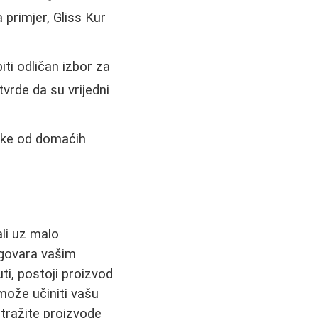
a primjer, Gliss Kur
ti odličan izbor za
tvrde da su vrijedni
neke od domaćih
li uz malo
odgovara vašim
ti, postoji proizvod
ože učiniti vašu
 tražite proizvode