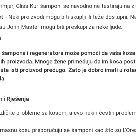
rimjer, Gliss Kur šamponi se navodno ne testiraju na ž
st
- Neki proizvodi mogu biti skuplji ili teže dostupni. N
u John Master mogu biti preskupi za neke ljude.
a
 šampona i regeneratora može pomoći da vaša kosa
stih proizvoda. Mnoge žene primećuju da im kosa post
iste isti proizvod predugo. Zato je dobro imati u rotac
da.
 i Rješenja
ličite probleme sa kosom, a evo nekih čestih problema
masnu kosu preporučuju se šamponi kao što su L'Oreal