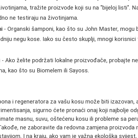
ivotinjama, tražite proizvode koji su na "bijeloj listi". N
o ne testiraju na životinjama.
i
- Organski šamponi, kao što su John Master, mogu bi
odniju negu kose. Iako su često skuplji, mnogi korisnici 
i
- Ako želite podržati lokalne proizvođače, probajte 
a, kao što su Biomelem ili Sayoss.
na i regeneratora za vašu kosu može biti izazovan, a
erimentisanja, sigurno ćete pronaći onaj koji najbolje 
imate masnu, suvu, oštećenu kosu ili probleme sa peru
Takođe, ne zaboravite da redovna zamjena proizvoda m
stavijom. I na kraju, ako vam je važna ekološka svijest,