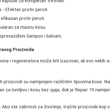
 kapsule za kompletan tretman.
s
- Efektan protiv peruti.
 efikasan protiv peruti.
ularan za masnu kosu.
eprevaziđeni šampon i balsam.
Pravog Proizvoda
na i regeneratora može biti izazovan, ali evo nekih s
iti proizvodi su namijenjeni različitim tipovima kose. Na
ičan za lomljivu i kosu bez sjaja, dok je Repair 19 namij
- Ako ste zabrinuti za životinje, tražite proizvode koji s