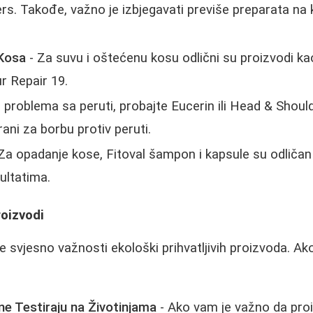
ers. Takođe, važno je izbjegavati previše preparata na 
 Kosa
- Za suvu i oštećenu kosu odlični su proizvodi ka
Kur Repair 19.
 problema sa peruti, probajte Eucerin ili Head & Shou
rani za borbu protiv peruti.
Za opadanje kose, Fitoval šampon i kapsule su odliča
ultatima.
roizvodi
je svjesno važnosti ekološki prihvatljivih proizvoda. Ako
 ne Testiraju na Životinjama
- Ako vam je važno da proiz