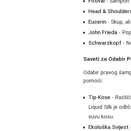
Fitoval
- Šampon i
Head & Shoulder
Eucerin
- Skup, ali
John Frieda
- Pop
Schwarzkopf
- N
Saveti za Odabir 
Odabir pravog šampo
pomoći:
Tip Kose
- Različ
Liquid Silk je odl
suvu kosu.
Ekološka Svijest