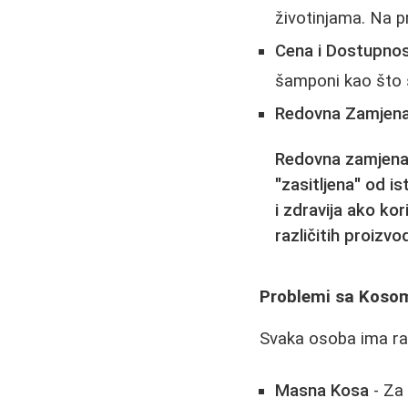
životinjama. Na p
Cena i Dostupno
šamponi kao što s
Redovna Zamjen
Redovna zamjena
"zasitljena" od i
i zdravija ako kor
različitih proizvo
Problemi sa Kosom
Svaka osoba ima raz
Masna Kosa
- Za 