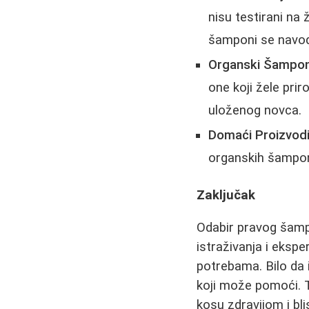
nisu testirani na ž
šamponi se navodn
Organski Šampon
one koji žele prir
uloženog novca.
Domaći Proizvod
organskih šampon
Zaključak
Odabir pravog šampo
istraživanja i eksp
potrebama. Bilo da 
koji može pomoći. 
kosu zdravijom i bli