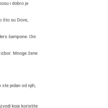
kosu i dobro je
o što su Dove,
lders šampone. Oni
n izbor. Mnoge žene
 ste jedan od njih,
vodi koje koristite