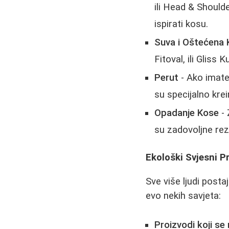
ili Head & Should
ispirati kosu.
Suva i Oštećena
Fitoval, ili Gliss 
Perut
- Ako imate
su specijalno krei
Opadanje Kose
- 
su zadovoljne rez
Ekološki Svjesni P
Sve više ljudi posta
evo nekih savjeta:
Proizvodi koji se