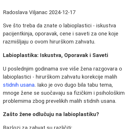
Radoslava Viljanac
2024-12-17
Sve što treba da znate o labioplastici - iskustva
pacijentkinja, oporavak, cene i saveti za one koje
razmišljaju o ovom hirurškom zahvatu.
Labioplastika: Iskustva, Oporavak i Saveti
U poslednjim godinama sve više žena razgovara o
labioplastici - hirurškom zahvatu korekcije malih
stidnih usana
. Iako je ovo dugo bila tabu tema,
mnoge žene se suočavaju sa fizičkim i psihološkim
problemima zbog prevelikih malih stidnih usana.
Zašto žene odlučuju na labioplastiku?
Razlozi za zahvat su različiti: