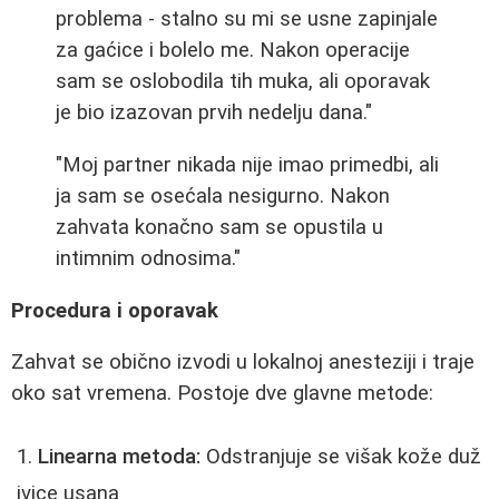
problema - stalno su mi se usne zapinjale
za gaćice i bolelo me. Nakon operacije
sam se oslobodila tih muka, ali oporavak
je bio izazovan prvih nedelju dana."
"Moj partner nikada nije imao primedbi, ali
ja sam se osećala nesigurno. Nakon
zahvata konačno sam se opustila u
intimnim odnosima."
Procedura i oporavak
Zahvat se obično izvodi u lokalnoj anesteziji i traje
oko sat vremena. Postoje dve glavne metode:
Linearna metoda:
Odstranjuje se višak kože duž
ivice usana