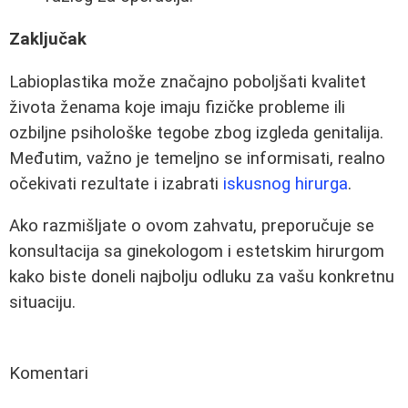
Zaključak
Labioplastika može značajno poboljšati kvalitet
života ženama koje imaju fizičke probleme ili
ozbiljne psihološke tegobe zbog izgleda genitalija.
Međutim, važno je temeljno se informisati, realno
očekivati rezultate i izabrati
iskusnog hirurga
.
Ako razmišljate o ovom zahvatu, preporučuje se
konsultacija sa ginekologom i estetskim hirurgom
kako biste doneli najbolju odluku za vašu konkretnu
situaciju.
Komentari