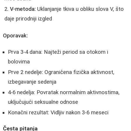
V-metoda:
Uklanjanje tkiva u obliku slova V, što
daje prirodniji izgled
Oporavak:
Prva 3-4 dana: Najteži period sa otokom i
bolovima
Prve 2 nedelje: Ograničena fizička aktivnost,
izbegavanje sedenja
4-6 nedelja: Povratak normalnim aktivnostima,
uključujući seksualne odnose
Konačni rezultat: Vidljiv nakon 3-6 meseci
Česta pitanja