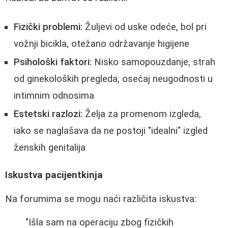
Fizički problemi:
Žuljevi od uske odeće, bol pri
vožnji bicikla, otežano održavanje higijene
Psihološki faktori:
Nisko samopouzdanje, strah
od ginekoloških pregleda, osećaj neugodnosti u
intimnim odnosima
Estetski razlozi:
Želja za promenom izgleda,
iako se naglašava da ne postoji "idealni" izgled
ženskih genitalija
Iskustva pacijentkinja
Na forumima se mogu naći različita iskustva:
"Išla sam na operaciju zbog fizičkih