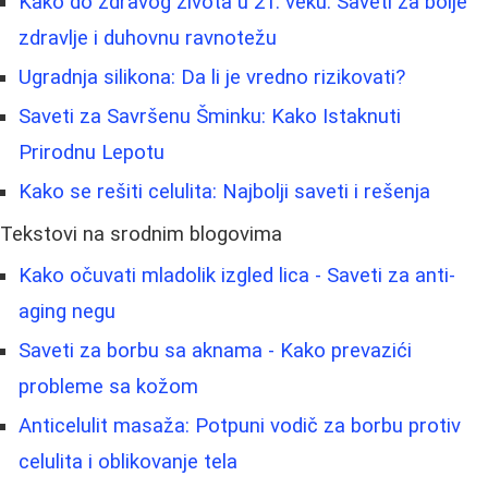
Kako do zdravog života u 21. veku: Saveti za bolje
zdravlje i duhovnu ravnotežu
Ugradnja silikona: Da li je vredno rizikovati?
Saveti za Savršenu Šminku: Kako Istaknuti
Prirodnu Lepotu
Kako se rešiti celulita: Najbolji saveti i rešenja
Tekstovi na srodnim blogovima
Kako očuvati mladolik izgled lica - Saveti za anti-
aging negu
Saveti za borbu sa aknama - Kako prevazići
probleme sa kožom
Anticelulit masaža: Potpuni vodič za borbu protiv
celulita i oblikovanje tela