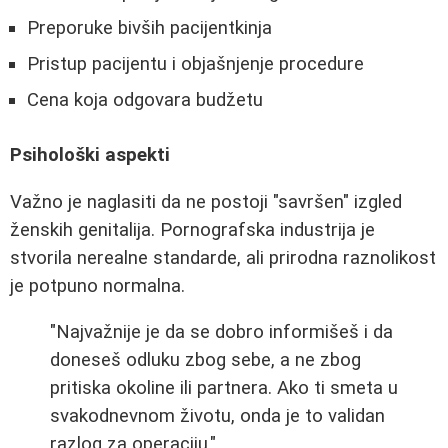
Preporuke bivših pacijentkinja
Pristup pacijentu i objašnjenje procedure
Cena koja odgovara budžetu
Psihološki aspekti
Važno je naglasiti da ne postoji "savršen" izgled
ženskih genitalija. Pornografska industrija je
stvorila nerealne standarde, ali prirodna raznolikost
je potpuno normalna.
"Najvažnije je da se dobro informišeš i da
doneseš odluku zbog sebe, a ne zbog
pritiska okoline ili partnera. Ako ti smeta u
svakodnevnom životu, onda je to validan
razlog za operaciju."