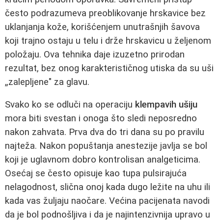
često podrazumeva preoblikovanje hrskavice bez
uklanjanja kože, korišćenjem unutrašnjih šavova
koji trajno ostaju u telu i drže hrskavicu u željenom
položaju. Ova tehnika daje izuzetno prirodan
rezultat, bez onog karakterističnog utiska da su uši
„zalepljene" za glavu.
Svako ko se odluči na operaciju
klempavih ušiju
mora biti svestan i onoga što sledi neposredno
nakon zahvata. Prva dva do tri dana su po pravilu
najteža. Nakon popuštanja anestezije javlja se bol
koji je uglavnom dobro kontrolisan analgeticima.
Osećaj se često opisuje kao tupa pulsirajuća
nelagodnost, slična onoj kada dugo ležite na uhu ili
kada vas žuljaju naočare. Većina pacijenata navodi
da je bol podnošljiva i da je najintenzivnija upravo u