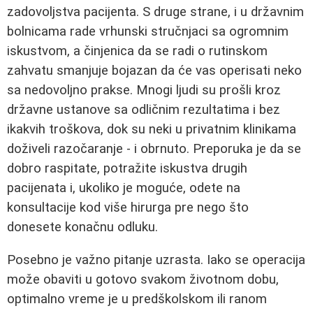
zadovoljstva pacijenta. S druge strane, i u državnim
bolnicama rade vrhunski stručnjaci sa ogromnim
iskustvom, a činjenica da se radi o rutinskom
zahvatu smanjuje bojazan da će vas operisati neko
sa nedovoljno prakse. Mnogi ljudi su prošli kroz
državne ustanove sa odličnim rezultatima i bez
ikakvih troškova, dok su neki u privatnim klinikama
doživeli razočaranje - i obrnuto. Preporuka je da se
dobro raspitate, potražite iskustva drugih
pacijenata i, ukoliko je moguće, odete na
konsultacije kod više hirurga pre nego što
donesete konačnu odluku.
Posebno je važno pitanje uzrasta. Iako se operacija
može obaviti u gotovo svakom životnom dobu,
optimalno vreme je u predškolskom ili ranom