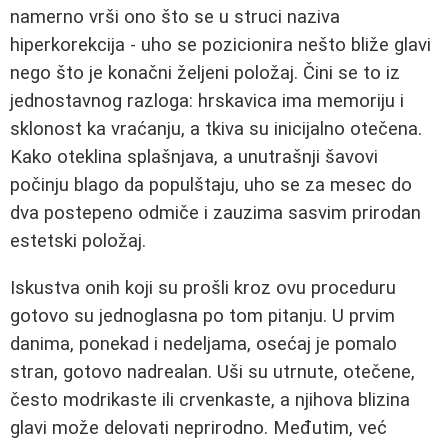
namerno vrši ono što se u struci naziva
hiperkorekcija - uho se pozicionira nešto bliže glavi
nego što je konačni željeni položaj. Čini se to iz
jednostavnog razloga: hrskavica ima memoriju i
sklonost ka vraćanju, a tkiva su inicijalno otečena.
Kako oteklina splašnjava, a unutrašnji šavovi
počinju blago da populštaju, uho se za mesec do
dva postepeno odmiče i zauzima sasvim prirodan
estetski položaj.
Iskustva onih koji su prošli kroz ovu proceduru
gotovo su jednoglasna po tom pitanju. U prvim
danima, ponekad i nedeljama, osećaj je pomalo
stran, gotovo nadrealan. Uši su utrnute, otečene,
često modrikaste ili crvenkaste, a njihova blizina
glavi može delovati neprirodno. Međutim, već