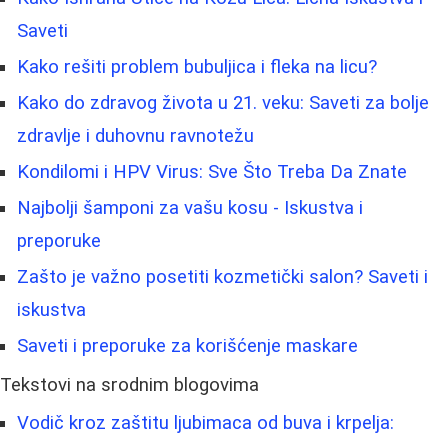
Saveti
Kako rešiti problem bubuljica i fleka na licu?
Kako do zdravog života u 21. veku: Saveti za bolje
zdravlje i duhovnu ravnotežu
Kondilomi i HPV Virus: Sve Što Treba Da Znate
Najbolji šamponi za vašu kosu - Iskustva i
preporuke
Zašto je važno posetiti kozmetički salon? Saveti i
iskustva
Saveti i preporuke za korišćenje maskare
Tekstovi na srodnim blogovima
Vodič kroz zaštitu ljubimaca od buva i krpelja: