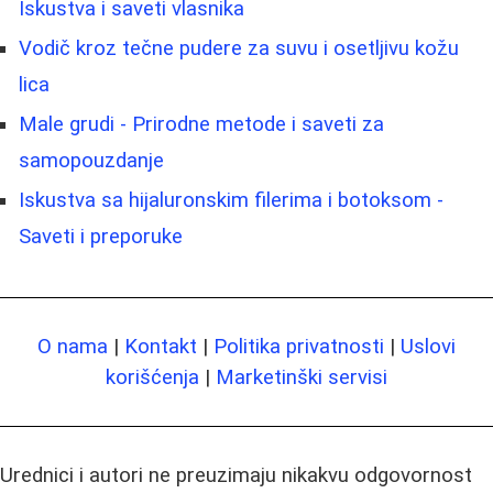
Iskustva i saveti vlasnika
Vodič kroz tečne pudere za suvu i osetljivu kožu
lica
Male grudi - Prirodne metode i saveti za
samopouzdanje
Iskustva sa hijaluronskim filerima i botoksom -
Saveti i preporuke
O nama
|
Kontakt
|
Politika privatnosti
|
Uslovi
korišćenja
|
Marketinški servisi
Urednici i autori ne preuzimaju nikakvu odgovornost