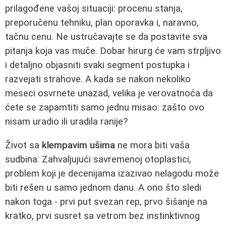
prilagođene vašoj situaciji: procenu stanja,
preporučenu tehniku, plan oporavka i, naravno,
tačnu cenu. Ne ustručavajte se da postavite sva
pitanja koja vas muče. Dobar hirurg će vam strpljivo
i detaljno objasniti svaki segment postupka i
razvejati strahove. A kada se nakon nekoliko
meseci osvrnete unazad, velika je verovatnoća da
ćete se zapamtiti samo jednu misao: zašto ovo
nisam uradio ili uradila ranije?
Život sa
klempavim ušima
ne mora biti vaša
sudbina. Zahvaljujući savremenoj otoplastici,
problem koji je decenijama izazivao nelagodu može
biti rešen u samo jednom danu. A ono što sledi
nakon toga - prvi put svezan rep, prvo šišanje na
kratko, prvi susret sa vetrom bez instinktivnog