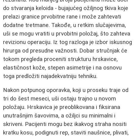
do stvaranja keloida - bujajućeg ožiljnog tkiva koje
prelazi granice prvobitne rane i može zahtevati
dodatne tretmane. Takođe, u retkim slučajevima,
uši se mogu vratiti u prvobitni položaj, što zahteva
revizionu operaciju. Iz tog razloga je izbor iskusnog
hirurga od presudne važnosti. Dobar stručnjak će
tokom pregleda proceniti strukturu hrskavice,
elastičnost kože, stepen asimetrije i na osnovu
toga predložiti najadekvatniju tehniku.
Nakon potpunog oporavka, koji u proseku traje od
tri do šest meseci, uši ostaju trajno u novom
položaju. Hrskavica je preoblikovana i fiksirana
unutrašnjim šavovima, a ožiljci su minimalni i
skriveni. Pacijenti mogu bez ikakvog straha nositi
kratku kosu, podignuti rep, staviti naušnice, plivati,