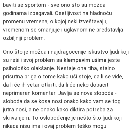
baviti se sportom - sve ono što su možda
godinama izbegavali. Osetljivost na hladnoću i
promenu vremena, o kojoj neki izveštavaju,
vremenom se smanjuje i uglavnom ne predstavlja
ozbiljniji problem.
Ono što je možda i najdragocenije iskustvo ljudi koji
su rešili svoj problem sa
klempavim ušima
jeste
psihološko olakšanje. Nestaje ona tiha, stalno
prisutna briga o tome kako uši stoje, da li se vide,
da li će ih vetar otkriti, da li će neko dobaciti
neprimeren komentar. Javlja se nova sloboda -
sloboda da se kosa nosi onako kako vam se tog
jutra nosi, a ne onako kako diktira potreba za
skrivanjem. To oslobođenje je nešto što ljudi koji
nikada nisu imali ovaj problem teško mogu