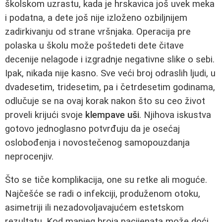
školskom uzrastu, kada je hrskavica još uvek meka
i podatna, a dete još nije izloženo ozbiljnijem
zadirkivanju od strane vršnjaka. Operacija pre
polaska u školu može poštedeti dete čitave
decenije nelagode i izgradnje negativne slike o sebi.
Ipak, nikada nije kasno. Sve veći broj odraslih ljudi, u
dvadesetim, tridesetim, pa i četrdesetim godinama,
odlučuje se na ovaj korak nakon što su ceo život
proveli krijući svoje
klempave uši
. Njihova iskustva
gotovo jednoglasno potvrđuju da je osećaj
oslobođenja i novostečenog samopouzdanja
neprocenjiv.
Što se tiče komplikacija, one su retke ali moguće.
Najčešće se radi o infekciji, produženom otoku,
asimetriji ili nezadovoljavajućem estetskom
rezultatu. Kod manjeg broja pacijenata može doći