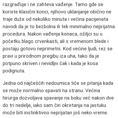
razgrađuje i ne zahteva vađenje. Tamo gde se
koriste klasični konci, njihovo uklanjanje obično ne
traje duže od nekoliko minuta i većina pacijenata
navodi da je to bezbolna ili tek minimalno neprijatna
procedura. Nakon vađenja konaca, ožiljci su u
početku blago crvenkasti, ali s vremenom blede i
postaju gotovo neprimetni. Kod većine ljudi, rez se
pravi u prirodnom pregibu iza uha, tako da je
potpuno skriven i nevidljiv čak i kada je kosa
podignuta.
Jedna od najčešćih nedoumica tiče se pitanja kada
se može normalno spavati na stranu. Većina
hirurga dozvoljava spavanje na boku već nakon dve
do tri nedelje, iako sam čin okretanja na jastuku
može biti instinktivno neprijatan još neko vreme.