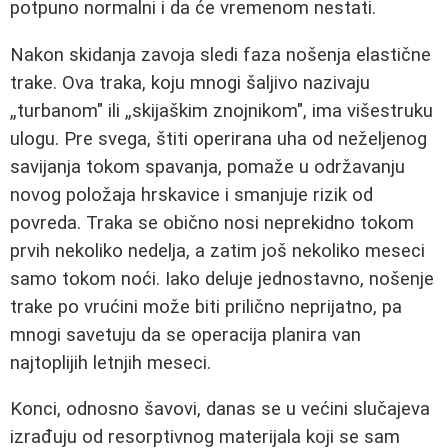
potpuno normalni i da će vremenom nestati.
Nakon skidanja zavoja sledi faza nošenja elastične
trake. Ova traka, koju mnogi šaljivo nazivaju
„turbanom" ili „skijaškim znojnikom", ima višestruku
ulogu. Pre svega, štiti operirana uha od neželjenog
savijanja tokom spavanja, pomaže u održavanju
novog položaja hrskavice i smanjuje rizik od
povreda. Traka se obično nosi neprekidno tokom
prvih nekoliko nedelja, a zatim još nekoliko meseci
samo tokom noći. Iako deluje jednostavno, nošenje
trake po vrućini može biti prilično neprijatno, pa
mnogi savetuju da se operacija planira van
najtoplijih letnjih meseci.
Konci, odnosno šavovi, danas se u većini slučajeva
izrađuju od resorptivnog materijala koji se sam