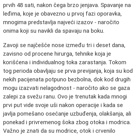
prvih 48 sati, nakon čega brzo jenjava. Spavanje na
leđima, koje je obavezno u prvoj fazi oporavka,
mnogima predstavlja najveći izazov - naročito
onima koji su navikli da spavaju na boku.
Zavoji se najčešće nose između tri i deset dana,
zavisno od procene hirurga, tehnike koja je
korišćena i individualnog toka zarastanja. Tokom
tog perioda obavljaju se prva previjanja, koja su kod
nekih pacijenata potpuno bezbolna, dok kod drugih
mogu izazvati nelagodnost - naročito ako se gaza
zalepi za svežu ranu. Ovo je trenutak kada mnogi
prvi put vide svoje uši nakon operacije i kada se
javlja pomešano osećanje uzbuđenja, olakšanja, ali
ponekad i privremenog šoka zbog otoka i modrica.
Važno je znati da su modrice, otok i crvenilo