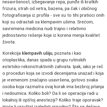
nesavršenost, izbegavanje repa, punđe ili kratkih
frizura, strah od vetra, bazena, pa čak i običnog
fotografisanja iz profila - sve su to tihi pratioci onih
koji su odrastali sa klempavim ušima. Srećom,
savremena medicina nudi trajno i relativno
jednostavno rešenje koje iz korena menja kvalitet
života.
Korekcija
klempavih ušiju
, poznata i kao
otoplastika, danas spada u grupu rutinskih
estetsko-rekonstruktivnih zahvata. Ipak, iako je reč
o proceduri koja se izvodi decenijama unazad i koja
je vremenom značajno usavršena, gotovo svaka
osoba koja razmatra ovaj korak ima bezbroj pitanja
i nedoumica. Koliko boli? Da li se operacija radi u
lokalnoj ili opštoj anesteziji? Koliko traje oporavak?
Hoće li rezultat izgledati prirodno? Šta se dešava