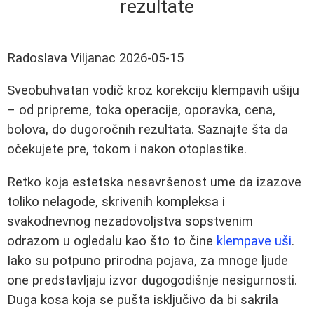
rezultate
Radoslava Viljanac
2026-05-15
Sveobuhvatan vodič kroz korekciju klempavih ušiju
– od pripreme, toka operacije, oporavka, cena,
bolova, do dugoročnih rezultata. Saznajte šta da
očekujete pre, tokom i nakon otoplastike.
Retko koja estetska nesavršenost ume da izazove
toliko nelagode, skrivenih kompleksa i
svakodnevnog nezadovoljstva sopstvenim
odrazom u ogledalu kao što to čine
klempave uši
.
Iako su potpuno prirodna pojava, za mnoge ljude
one predstavljaju izvor dugogodišnje nesigurnosti.
Duga kosa koja se pušta isključivo da bi sakrila