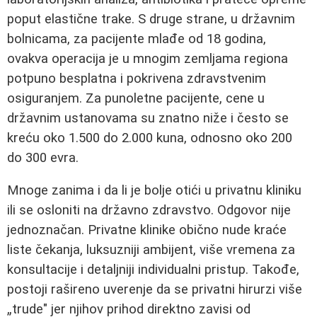
poput elastične trake. S druge strane, u državnim
bolnicama, za pacijente mlađe od 18 godina,
ovakva operacija je u mnogim zemljama regiona
potpuno besplatna i pokrivena zdravstvenim
osiguranjem. Za punoletne pacijente, cene u
državnim ustanovama su znatno niže i često se
kreću oko 1.500 do 2.000 kuna, odnosno oko 200
do 300 evra.
Mnoge zanima i da li je bolje otići u privatnu kliniku
ili se osloniti na državno zdravstvo. Odgovor nije
jednoznačan. Privatne klinike obično nude kraće
liste čekanja, luksuzniji ambijent, više vremena za
konsultacije i detaljniji individualni pristup. Takođe,
postoji rašireno uverenje da se privatni hirurzi više
„trude" jer njihov prihod direktno zavisi od