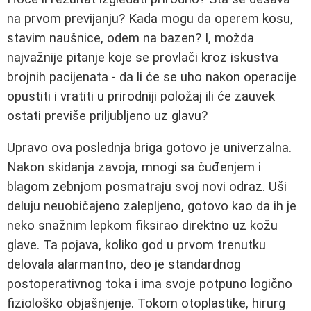
na prvom previjanju? Kada mogu da operem kosu,
stavim naušnice, odem na bazen? I, možda
najvažnije pitanje koje se provlači kroz iskustva
brojnih pacijenata - da li će se uho nakon operacije
opustiti i vratiti u prirodniji položaj ili će zauvek
ostati previše priljubljeno uz glavu?
Upravo ova poslednja briga gotovo je univerzalna.
Nakon skidanja zavoja, mnogi sa čuđenjem i
blagom zebnjom posmatraju svoj novi odraz. Uši
deluju neuobičajeno zalepljeno, gotovo kao da ih je
neko snažnim lepkom fiksirao direktno uz kožu
glave. Ta pojava, koliko god u prvom trenutku
delovala alarmantno, deo je standardnog
postoperativnog toka i ima svoje potpuno logično
fiziološko objašnjenje. Tokom otoplastike, hirurg