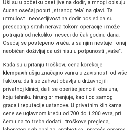
Uši su u početku osetljive na dodir, a mnogi opisuju
čudan osećaj poput „stranog tela" na glavi. Ta
utrnulost i neosetljivost na dodir posledica su
presecanja sitnih nerava tokom operacije i može
potrajati od nekoliko meseci do čak godinu dana.
Osećaj se postepeno vraća, a sa njim nestaje i onaj
neobičan doživljaj da uši nisu u potpunosti „vaše".
Kada su u pitanju troškovi, cena korekcije
klempavih ušiju
značajno varira u zavisnosti od više
faktora: da li se zahvat obavlja u državnoj ili
privatnoj klinici, da li se operiše jedno ili oba uha,
koju tehniku hirurg primenjuje, kao i od samog
grada i reputacije ustanove. U privatnim klinikama
cene se uglavnom kreću od 700 do 1.200 evra, pri
čemu na to treba dodati i troškove pregleda,
laboratorijskih analiza, antibiotika i prateće opreme