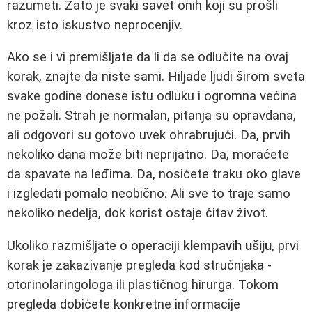
razumeti. Zato je svaki savet onih koji su prošli
kroz isto iskustvo neprocenjiv.
Ako se i vi premišljate da li da se odlučite na ovaj
korak, znajte da niste sami. Hiljade ljudi širom sveta
svake godine donese istu odluku i ogromna većina
ne požali. Strah je normalan, pitanja su opravdana,
ali odgovori su gotovo uvek ohrabrujući. Da, prvih
nekoliko dana može biti neprijatno. Da, moraćete
da spavate na leđima. Da, nosićete traku oko glave
i izgledati pomalo neobično. Ali sve to traje samo
nekoliko nedelja, dok korist ostaje čitav život.
Ukoliko razmišljate o operaciji
klempavih ušiju
, prvi
korak je zakazivanje pregleda kod stručnjaka -
otorinolaringologa ili plastičnog hirurga. Tokom
pregleda dobićete konkretne informacije