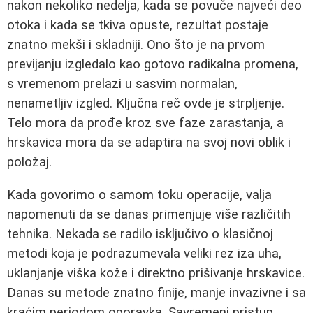
nakon nekoliko nedelja, kada se povuče najveći deo
otoka i kada se tkiva opuste, rezultat postaje
znatno mekši i skladniji. Ono što je na prvom
previjanju izgledalo kao gotovo radikalna promena,
s vremenom prelazi u sasvim normalan,
nenametljiv izgled. Ključna reč ovde je strpljenje.
Telo mora da prođe kroz sve faze zarastanja, a
hrskavica mora da se adaptira na svoj novi oblik i
položaj.
Kada govorimo o samom toku operacije, valja
napomenuti da se danas primenjuje više različitih
tehnika. Nekada se radilo isključivo o klasičnoj
metodi koja je podrazumevala veliki rez iza uha,
uklanjanje viška kože i direktno prišivanje hrskavice.
Danas su metode znatno finije, manje invazivne i sa
kraćim periodom oporavka. Savremeni pristup