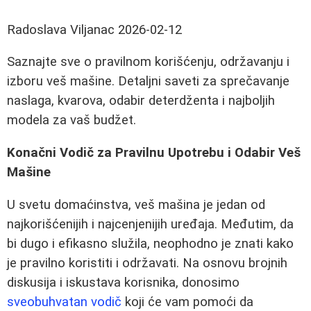
Radoslava Viljanac
2026-02-12
Saznajte sve o pravilnom korišćenju, održavanju i
izboru veš mašine. Detaljni saveti za sprečavanje
naslaga, kvarova, odabir deterdženta i najboljih
modela za vaš budžet.
Konačni Vodič za Pravilnu Upotrebu i Odabir Veš
Mašine
U svetu domaćinstva, veš mašina je jedan od
najkorišćenijih i najcenjenijih uređaja. Međutim, da
bi dugo i efikasno služila, neophodno je znati kako
je pravilno koristiti i održavati. Na osnovu brojnih
diskusija i iskustava korisnika, donosimo
sveobuhvatan vodič
koji će vam pomoći da