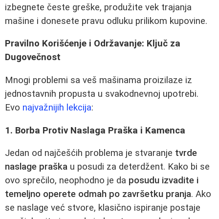
izbegnete česte greške, produžite vek trajanja
mašine i donesete pravu odluku prilikom kupovine.
Pravilno Korišćenje i Održavanje: Ključ za
Dugovečnost
Mnogi problemi sa veš mašinama proizilaze iz
jednostavnih propusta u svakodnevnoj upotrebi.
Evo
najvažnijih lekcija
:
1. Borba Protiv Naslaga Praška i Kamenca
Jedan od najčešćih problema je stvaranje
tvrde
naslage praška
u posudi za deterdžent. Kako bi se
ovo sprečilo, neophodno je da
posudu izvadite i
temeljno operete odmah po završetku pranja
. Ako
se naslage već stvore, klasično ispiranje postaje