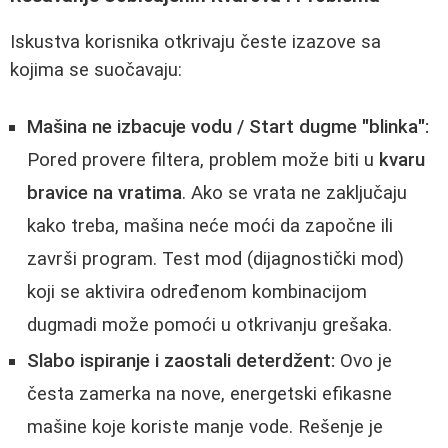
Iskustva korisnika otkrivaju česte izazove sa
kojima se suočavaju:
Mašina ne izbacuje vodu / Start dugme "blinka":
Pored provere filtera, problem može biti u
kvaru
bravice na vratima
. Ako se vrata ne zaključaju
kako treba, mašina neće moći da započne ili
završi program. Test mod (dijagnostički mod)
koji se aktivira određenom kombinacijom
dugmadi može pomoći u otkrivanju grešaka.
Slabo ispiranje i zaostali deterdžent:
Ovo je
česta zamerka na nove, energetski efikasne
mašine koje koriste manje vode. Rešenje je