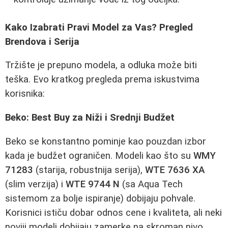
Kako Izabrati Pravi Model za Vas? Pregled
Brendova i Serija
Tržište je prepuno modela, a odluka može biti
teška. Evo kratkog pregleda prema iskustvima
korisnika:
Beko: Best Buy za Niži i Srednji Budžet
Beko se konstantno pominje kao pouzdan izbor
kada je budžet ograničen. Modeli kao što su
WMY
71283
(starija, robustnija serija),
WTE 7636 XA
(slim verzija) i
WTE 9744 N
(sa Aqua Tech
sistemom za bolje ispiranje) dobijaju pohvale.
Korisnici ističu dobar odnos cene i kvaliteta, ali neki
noviji modeli dobijaju zamerke na skroman nivo