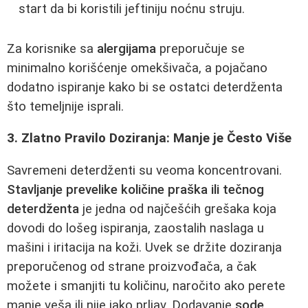
start da bi koristili jeftiniju noćnu struju.
Za korisnike sa
alergijama
preporučuje se
minimalno korišćenje omekšivača, a pojačano
dodatno ispiranje kako bi se ostatci deterdženta
što temeljnije isprali.
3. Zlatno Pravilo Doziranja: Manje je Često Više
Savremeni deterdženti su veoma koncentrovani.
Stavljanje prevelike količine praška ili tečnog
deterdženta
je jedna od najčešćih grešaka koja
dovodi do lošeg ispiranja, zaostalih naslaga u
mašini i iritacija na koži. Uvek se držite doziranja
preporučenog od strane proizvođača, a čak
možete i smanjiti tu količinu, naročito ako perete
manje veša ili nije jako prljav. Dodavanje
sode