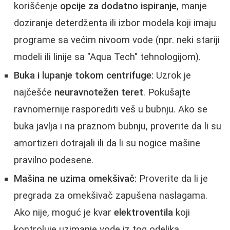
korišćenje
opcije za dodatno ispiranje
, manje
doziranje deterdženta ili izbor modela koji imaju
programe sa većim nivoom vode (npr. neki stariji
modeli ili linije sa "Aqua Tech" tehnologijom).
Buka i lupanje tokom centrifuge:
Uzrok je
najčešće
neuravnotežen teret
. Pokušajte
ravnomernije rasporediti veš u bubnju. Ako se
buka javlja i na praznom bubnju, proverite da li su
amortizeri dotrajali ili da li su nogice mašine
pravilno podesene.
Mašina ne uzima omekšivač:
Proverite da li je
pregrada za omekšivač zapušena naslagama.
Ako nije, moguć je kvar
elektroventila
koji
kontroluje uzimanje vode iz tog odeljka.