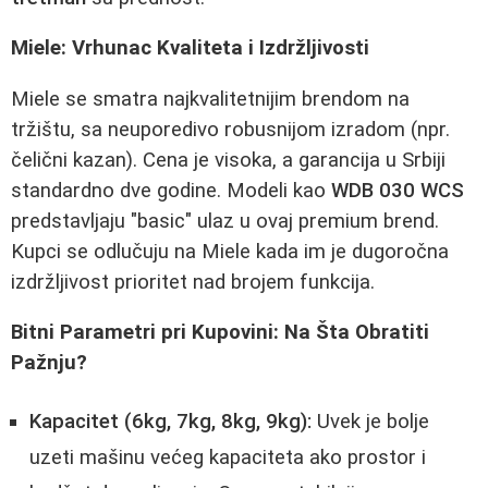
Miele: Vrhunac Kvaliteta i Izdržljivosti
Miele se smatra najkvalitetnijim brendom na
tržištu, sa neuporedivo robusnijom izradom (npr.
čelični kazan). Cena je visoka, a garancija u Srbiji
standardno dve godine. Modeli kao
WDB 030 WCS
predstavljaju "basic" ulaz u ovaj premium brend.
Kupci se odlučuju na Miele kada im je dugoročna
izdržljivost prioritet nad brojem funkcija.
Bitni Parametri pri Kupovini: Na Šta Obratiti
Pažnju?
Kapacitet (6kg, 7kg, 8kg, 9kg):
Uvek je bolje
uzeti mašinu većeg kapaciteta ako prostor i