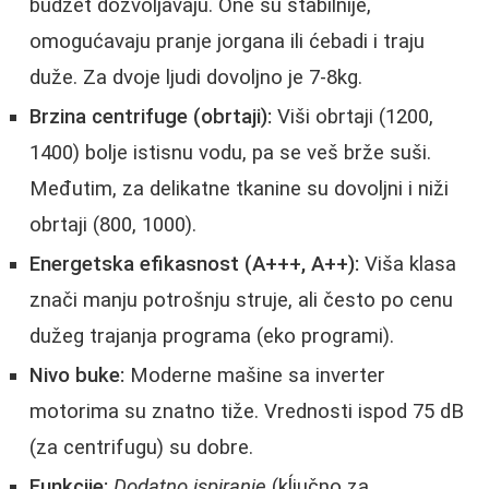
budžet dozvoljavaju. One su stabilnije,
omogućavaju pranje jorgana ili ćebadi i traju
duže. Za dvoje ljudi dovoljno je 7-8kg.
Brzina centrifuge (obrtaji):
Viši obrtaji (1200,
1400) bolje istisnu vodu, pa se veš brže suši.
Međutim, za delikatne tkanine su dovoljni i niži
obrtaji (800, 1000).
Energetska efikasnost (A+++, A++):
Viša klasa
znači manju potrošnju struje, ali često po cenu
dužeg trajanja programa (eko programi).
Nivo buke:
Moderne mašine sa inverter
motorima su znatno tiže. Vrednosti ispod 75 dB
(za centrifugu) su dobre.
Funkcije:
Dodatno ispiranje
(kĺjučno za