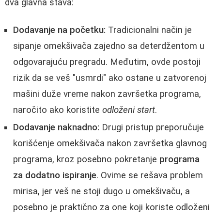
dva glavna stava:
Dodavanje na početku:
Tradicionalni način je
sipanje omekšivača zajedno sa deterdžentom u
odgovarajuću pregradu. Međutim, ovde postoji
rizik da se veš "usmrdi" ako ostane u zatvorenoj
mašini duže vreme nakon završetka programa,
naročito ako koristite
odloženi start
.
Dodavanje naknadno:
Drugi pristup preporučuje
korišćenje omekšivača nakon završetka glavnog
programa, kroz posebno pokretanje
programa
za dodatno ispiranje
. Ovime se rešava problem
mirisa, jer veš ne stoji dugo u omekšivaču, a
posebno je praktično za one koji koriste odloženi