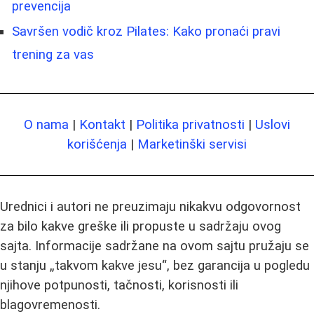
prevencija
Savršen vodič kroz Pilates: Kako pronaći pravi
trening za vas
O nama
|
Kontakt
|
Politika privatnosti
|
Uslovi
korišćenja
|
Marketinški servisi
Urednici i autori ne preuzimaju nikakvu odgovornost
za bilo kakve greške ili propuste u sadržaju ovog
sajta. Informacije sadržane na ovom sajtu pružaju se
u stanju „takvom kakve jesu“, bez garancija u pogledu
njihove potpunosti, tačnosti, korisnosti ili
blagovremenosti.