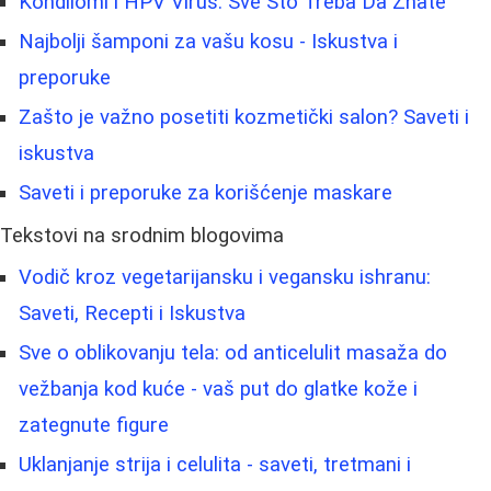
Kondilomi i HPV Virus: Sve Što Treba Da Znate
Najbolji šamponi za vašu kosu - Iskustva i
preporuke
Zašto je važno posetiti kozmetički salon? Saveti i
iskustva
Saveti i preporuke za korišćenje maskare
Tekstovi na srodnim blogovima
Vodič kroz vegetarijansku i vegansku ishranu:
Saveti, Recepti i Iskustva
Sve o oblikovanju tela: od anticelulit masaža do
vežbanja kod kuće - vaš put do glatke kože i
zategnute figure
Uklanjanje strija i celulita - saveti, tretmani i