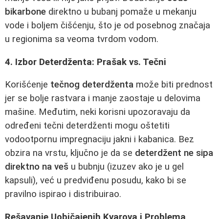
bikarbone
direktno u bubanj pomaže u mekanju
vode i boljem čišćenju, što je od posebnog značaja
u regionima sa veoma tvrdom vodom.
4. Izbor Deterdženta: Prašak vs. Tečni
Korišćenje
tečnog deterdženta
može biti prednost
jer se bolje rastvara i manje zaostaje u delovima
mašine. Međutim, neki korisni upozoravaju da
određeni tečni deterdženti mogu oštetiti
vodootpornu impregnaciju jakni i kabanica. Bez
obzira na vrstu, ključno je da se
deterdžent ne sipa
direktno na veš
u bubnju (izuzev ako je u gel
kapsuli), već u predviđenu posudu, kako bi se
pravilno ispirao i distribuirao.
Rešavanje Uobičajenih Kvarova i Problema