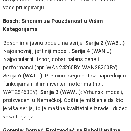
vode pri ispiranju.
Bosch: Sinonim za Pouzdanost u Višim
Kategorijama
Bosch ima jasnu podelu na serije:
Serija 2 (WAB...)
:
Najosnovniji, jeftiniji modeli.
Serija 4 (WAN...)
:
Najpopularniji izbor, dobar balans cene i
performansi (npr. WAN24260BY, WAN28260BY).
Serija 6 (WAT...)
: Premium segment sa naprednijim
funkcijama i tihim inverter motorima (npr.
WAT28460BY).
Serija 8 (WAW...)
: Vrhunski modeli,
proizvedeni u Nemačkoj. Opšte je mišljenje da što
je viša serija, to je mašina kvalitetnije izrade i dužeg
veka trajanja.
Gorenje: Domaći Proizvođač sa Poboljšanjima