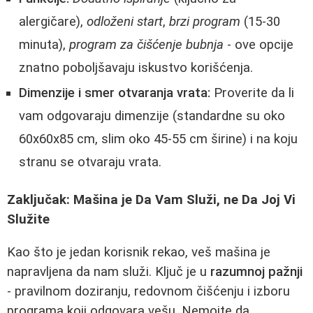
alergičare),
odloženi start
,
brzi program
(15-30
minuta),
program za čišćenje bubnja
- ove opcije
znatno poboljšavaju iskustvo korišćenja.
Dimenzije i smer otvaranja vrata:
Proverite da li
vam odgovaraju dimenzije (standardne su oko
60x60x85 cm, slim oko 45-55 cm širine) i na koju
stranu se otvaraju vrata.
Zaključak: Mašina je Da Vam Služi, ne Da Joj Vi
Služite
Kao što je jedan korisnik rekao, veš mašina je
napravljena da nam služi. Ključ je u
razumnoj pažnji
- pravilnom doziranju, redovnom čišćenju i izboru
programa koji odgovara vešu. Nemojte da