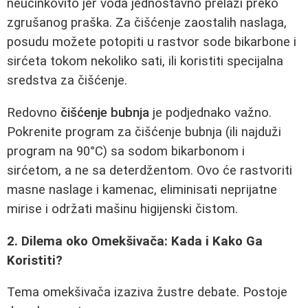
neučinkovito jer voda jednostavno prelazi preko
zgrušanog praška. Za čišćenje zaostalih naslaga,
posudu možete potopiti u rastvor sode bikarbone i
sirćeta tokom nekoliko sati, ili koristiti specijalna
sredstva za čišćenje.
Redovno
čišćenje bubnja
je podjednako važno.
Pokrenite program za čišćenje bubnja (ili najduži
program na 90°C) sa sodom bikarbonom i
sirćetom, a ne sa deterdžentom. Ovo će rastvoriti
masne naslage i kamenac, eliminisati neprijatne
mirise i održati mašinu higijenski čistom.
2. Dilema oko Omekšivača: Kada i Kako Ga
Koristiti?
Tema omekšivača izaziva žustre debate. Postoje