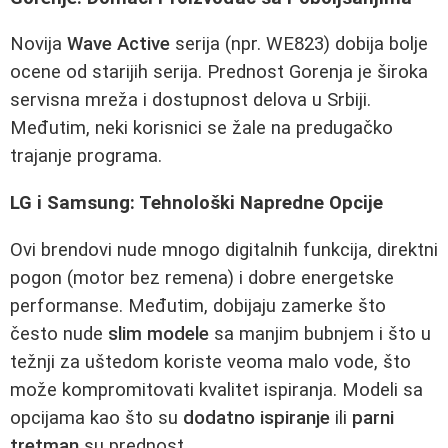
Novija
Wave Active
serija (npr. WE823) dobija bolje
ocene od starijih serija. Prednost Gorenja je široka
servisna mreža i dostupnost delova u Srbiji.
Međutim, neki korisnici se žale na predugačko
trajanje programa.
LG i Samsung: Tehnološki Napredne Opcije
Ovi brendovi nude mnogo digitalnih funkcija, direktni
pogon (motor bez remena) i dobre energetske
performanse. Međutim, dobijaju zamerke što
često nude
slim modele
sa manjim bubnjem i što u
težnji za uštedom koriste veoma malo vode, što
može kompromitovati kvalitet ispiranja. Modeli sa
opcijama kao što su
dodatno ispiranje
ili
parni
tretman
su prednost.