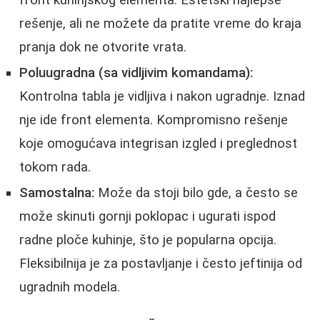
front kuhinjskog elementa. Estetski najlepše
rešenje, ali ne možete da pratite vreme do kraja
pranja dok ne otvorite vrata.
Poluugradna (sa vidljivim komandama):
Kontrolna tabla je vidljiva i nakon ugradnje. Iznad
nje ide front elementa. Kompromisno rešenje
koje omogućava integrisan izgled i preglednost
tokom rada.
Samostalna:
Može da stoji bilo gde, a često se
može skinuti gornji poklopac i ugurati ispod
radne ploče kuhinje, što je popularna opcija.
Fleksibilnija je za postavljanje i često jeftinija od
ugradnih modela.