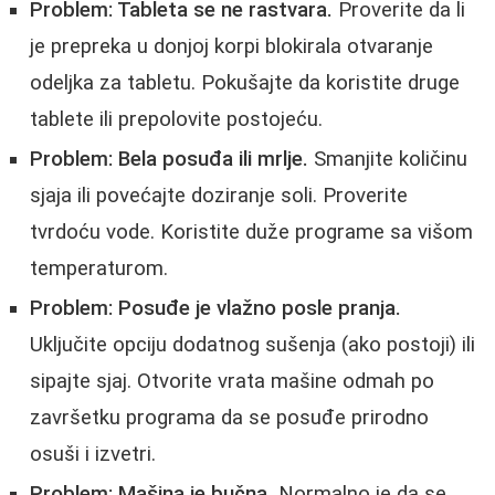
Problem: Tableta se ne rastvara.
Proverite da li
je prepreka u donjoj korpi blokirala otvaranje
odeljka za tabletu. Pokušajte da koristite druge
tablete ili prepolovite postojeću.
Problem: Bela posuđa ili mrlje.
Smanjite količinu
sjaja ili povećajte doziranje soli. Proverite
tvrdoću vode. Koristite duže programe sa višom
temperaturom.
Problem: Posuđe je vlažno posle pranja.
Uključite opciju dodatnog sušenja (ako postoji) ili
sipajte sjaj. Otvorite vrata mašine odmah po
završetku programa da se posuđe prirodno
osuši i izvetri.
Problem: Mašina je bučna.
Normalno je da se