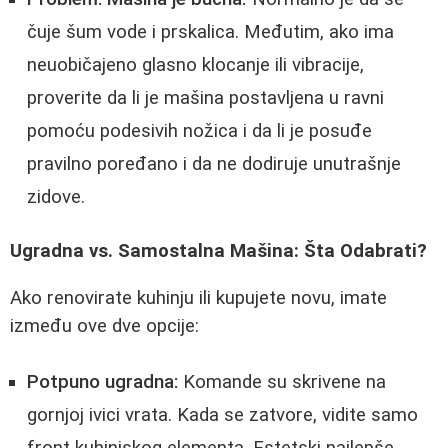
čuje šum vode i prskalica. Međutim, ako ima
neuobičajeno glasno klocanje ili vibracije,
proverite da li je mašina postavljena u ravni
pomoću podesivih nožica i da li je posuđe
pravilno poređano i da ne dodiruje unutrašnje
zidove.
Ugradna vs. Samostalna Mašina: Šta Odabrati?
Ako renovirate kuhinju ili kupujete novu, imate
između ove dve opcije:
Potpuno ugradna:
Komande su skrivene na
gornjoj ivici vrata. Kada se zatvore, vidite samo