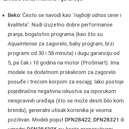
Beko:
Često se navodi kao
"najbolji odnos cene i
kvaliteta"
. Nudi izuzetno dobre performanse
pranja, bogatstvo programa (kao što su
AquaIntense
za zagorelo, baby program, brzi
programi od 30 i 58 minuta) i dugu garanciju od
5, pa čak i 10 godina na motor (ProSmart). Ima
modele sa dodatnom prskalicom za zagorelo
posuđe i trećom korpom za escajg. Iako postoje
pojedinačna negativna iskustva sa isporukom
neispravnih uređaja (što se može desiti bilo kom
brendu), generalni utisak korisnika je veoma
pozitivan. Modeli poput
DFN28422
,
DFN28321
ili