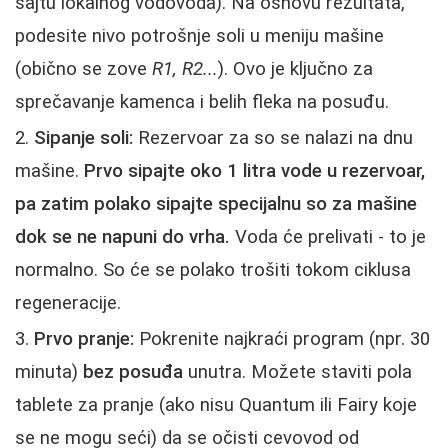
sajtu lokalnog vodovoda). Na osnovu rezultata,
podesite nivo potrošnje soli u meniju mašine
(obično se zove
R1, R2...
). Ovo je ključno za
sprečavanje kamenca i belih fleka na posuđu.
Sipanje soli:
Rezervoar za so se nalazi na dnu
mašine.
Prvo sipajte oko 1 litra vode u rezervoar,
pa zatim polako sipajte specijalnu so za mašine
dok se ne napuni do vrha.
Voda će prelivati - to je
normalno. So će se polako trošiti tokom ciklusa
regeneracije.
Prvo pranje:
Pokrenite najkraći program (npr. 30
minuta)
bez posuđa
unutra. Možete staviti pola
tablete za pranje (ako nisu Quantum ili Fairy koje
se ne mogu seći) da se očisti cevovod od