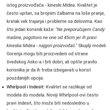
istog proizvođača - kineski
Midea
. Kvalitet je
često upitan, sa brojnim žalbama na loše pranje,
kratak vek trajanja i probleme sa delovima. Kao
što jedan korisnik kaže:
"Ne preporučujem Candy
mašine, pogotovo ne one od 45cm jer ih pravi
kineska Midea - najgori proizvođač."
Skuplji modeli
Gorenja mogu biti proizvedeni od strane
švedskog Asko-a i biti dobri, ali opšte pravilo
korisnika je da ih treba izbegavati u korist
pouzdanijih opcija.
Whirlpool i Indesit:
Kvalitet se razlikuje od
modela do modela. Noviji Whirlpool-ovi često
pravi Indesit, što može biti nedosledno u