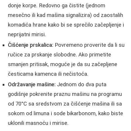
donje korpe. Redovno ga čistite (jednom
mesečno ili kad mašina signalizira) od zaostalih
komadića hrane kako bi se sprečilo začepljenje i
neprijatni mirisi.
Čišćenje prskalica:
Povremeno proverite da li su
ručice za prskanje slobodne. Ako primetite
smanjen pritisak, moguće je da su začepljene
česticama kamenca ili nečistoća.
Održavanje mašine:
Jednom do dva puta
godišnje pokrenite praznu mašinu na programu
od 70°C sa sredstvom za čišćenje mašina ili sa
sokom od limuna i sode bikarbonom, kako biste
uklonili masnoću i mirise.