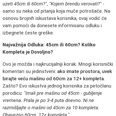
uzeti 45cm ili 60cm?"
,
"Kojem brendu verovati?"
-
samo su neka od pitanja koja muče potrošače. Na
osnovu brojnih iskustava korisnika, ovaj vodić će
vam pomoći da donesete informisanu odluku i
izbegnete česte greške.
Najvažnija Odluka: 45cm ili 60cm? Koliko
Kompleta je Dovoljno?
Ovo je možda i najkrucijalniji korak. Mnogi korisnički
komentari su jedinstveni:
ako imate prostora, uvek
birajte veću mašinu od 60cm za 12+ kompleta
.
Zašto? Evo iskustva jednog korisnika za petočlanu
porodicu:
"Imali pre mašinu od 45cm - gubljenje
vremena. Prala je po 3-4 puta dnevno. Ni ne
razmišljajte o mašini od 45cm za 10 kompleta.
Obavezno 60cm, 12+ kompleta."