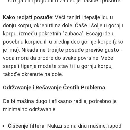
što ga čini pogodnim za dečije flašice i posuđe.
Kako redjati posuđe:
Veći tanjiri i tepsije idu u
donju korpu, okrenuti na dole. Čaše i šolje u gornju
korpu, između pokretnih "zubaca". Escajg ide u
posebnu korpicu ili u prednji deo gornje korpe (ako
je ima).
Nikada ne trpajte posuđe previše gusto
-
voda mora da prodre do svake površine. Veće
serpe i tiganje možete staviti i u gornju korpu,
takođe okrenute na dole.
Održavanje i Rešavanje Čestih Problema
Da bi mašina dugo i efikasno radila, potrebno je
minimalno održavanje:
Čišćenje filtera:
Nalazi se na dnu mašine, ispod