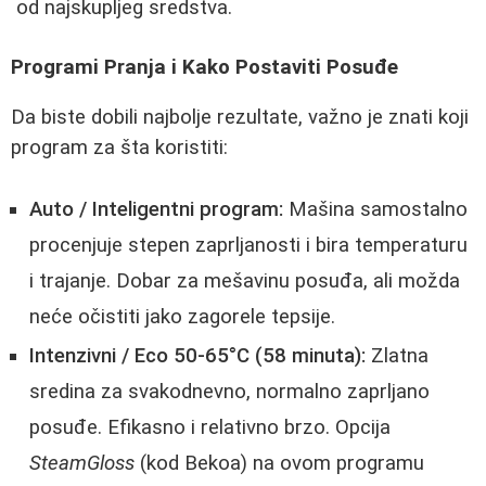
od najskupljeg sredstva.
Programi Pranja i Kako Postaviti Posuđe
Da biste dobili najbolje rezultate, važno je znati koji
program za šta koristiti:
Auto / Inteligentni program:
Mašina samostalno
procenjuje stepen zaprljanosti i bira temperaturu
i trajanje. Dobar za mešavinu posuđa, ali možda
neće očistiti jako zagorele tepsije.
Intenzivni / Eco 50-65°C (58 minuta):
Zlatna
sredina za svakodnevno, normalno zaprljano
posuđe. Efikasno i relativno brzo. Opcija
SteamGloss
(kod Bekoa) na ovom programu