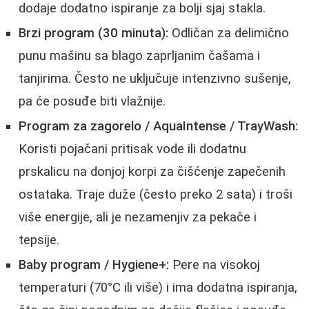
dodaje dodatno ispiranje za bolji sjaj stakla.
Brzi program (30 minuta):
Odličan za delimično
punu mašinu sa blago zaprljanim čašama i
tanjirima. Često ne uključuje intenzivno sušenje,
pa će posuđe biti vlažnije.
Program za zagorelo / AquaIntense / TrayWash:
Koristi pojačani pritisak vode ili dodatnu
prskalicu na donjoj korpi za čišćenje zapečenih
ostataka. Traje duže (često preko 2 sata) i troši
više energije, ali je nezamenjiv za pekače i
tepsije.
Baby program / Hygiene+:
Pere na visokoj
temperaturi (70°C ili više) i ima dodatna ispiranja,