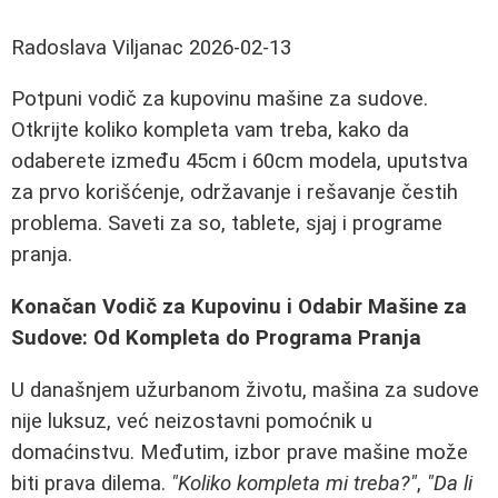
Radoslava Viljanac
2026-02-13
Potpuni vodič za kupovinu mašine za sudove.
Otkrijte koliko kompleta vam treba, kako da
odaberete između 45cm i 60cm modela, uputstva
za prvo korišćenje, održavanje i rešavanje čestih
problema. Saveti za so, tablete, sjaj i programe
pranja.
Konačan Vodič za Kupovinu i Odabir Mašine za
Sudove: Od Kompleta do Programa Pranja
U današnjem užurbanom životu, mašina za sudove
nije luksuz, već neizostavni pomoćnik u
domaćinstvu. Međutim, izbor prave mašine može
biti prava dilema.
"Koliko kompleta mi treba?"
,
"Da li