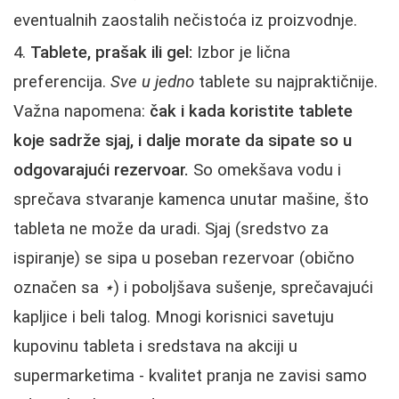
eventualnih zaostalih nečistoća iz proizvodnje.
Tablete, prašak ili gel:
Izbor je lična
preferencija.
Sve u jedno
tablete su najpraktičnije.
Važna napomena:
čak i kada koristite tablete
koje sadrže sjaj, i dalje morate da sipate so u
odgovarajući rezervoar.
So omekšava vodu i
sprečava stvaranje kamenca unutar mašine, što
tableta ne može da uradi. Sjaj (sredstvo za
ispiranje) se sipa u poseban rezervoar (obično
označen sa
⋆
) i poboljšava sušenje, sprečavajući
kapljice i beli talog. Mnogi korisnici savetuju
kupovinu tableta i sredstava na akciji u
supermarketima - kvalitet pranja ne zavisi samo