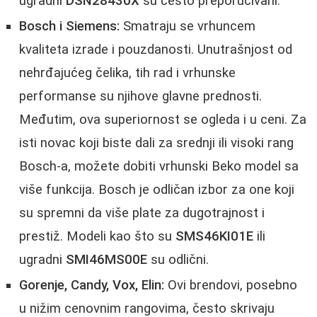
ugradni
DSN28430X
su često preporučivani.
Bosch i Siemens:
Smatraju se vrhuncem
kvaliteta izrade i pouzdanosti. Unutrašnjost od
nehrđajućeg čelika, tih rad i vrhunske
performanse su njihove glavne prednosti.
Međutim, ova superiornost se ogleda i u ceni. Za
isti novac koji biste dali za srednji ili visoki rang
Bosch-a, možete dobiti vrhunski Beko model sa
više funkcija. Bosch je odličan izbor za one koji
su spremni da više plate za dugotrajnost i
prestiž. Modeli kao što su
SMS46KI01E
ili
ugradni
SMI46MS00E
su odlični.
Gorenje, Candy, Vox, Elin:
Ovi brendovi, posebno
u nižim cenovnim rangovima, često skrivaju