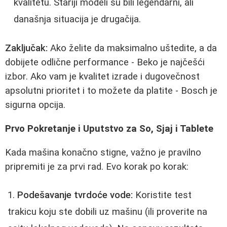
kvalitetu. Stariji modeli su bili legendarni, ali
današnja situacija je drugačija.
Zaključak:
Ako želite da maksimalno uštedite, a da
dobijete odlične performance - Beko je najčešći
izbor. Ako vam je kvalitet izrade i dugovečnost
apsolutni prioritet i to možete da platite - Bosch je
sigurna opcija.
Prvo Pokretanje i Uputstvo za So, Sjaj i Tablete
Kada mašina konačno stigne, važno je pravilno
pripremiti je za prvi rad. Evo korak po korak:
Podešavanje tvrdoće vode:
Koristite test
trakicu koju ste dobili uz mašinu (ili proverite na