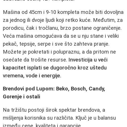
Mašina od 45cm i 9-10 kompleta može biti dovoljna
za jednog ili dvoje ljudi koji retko kuće. Međutim, za
porodicu, čak i tročlanu, brzo postane ograničenje.
Veća mašina omogućava da se u nju stane i veliki
pekač, tepsije, serpe i sve što zahteva pranje.
Možete je pokretati i polupraznu, a da pritom ne
osećate da trošite resurse.
Investicija u veći
kapacitet isplati se dugoročno kroz uštedu
vremena, vode i energije.
Brendovi pod Lupom: Beko, Bosch, Candy,
Gorenje i ostali
Na tržištu postoji širok spektar brendova, a
mišljenja korisnika su različita. Ključ je u balansu
između cene, kvaliteta i garancije.