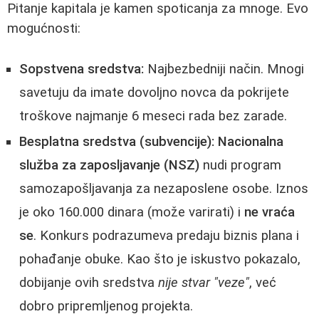
Pitanje kapitala je kamen spoticanja za mnoge. Evo
mogućnosti:
Sopstvena sredstva:
Najbezbedniji način. Mnogi
savetuju da imate dovoljno novca da pokrijete
troškove najmanje 6 meseci rada bez zarade.
Besplatna sredstva (subvencije):
Nacionalna
služba za zaposljavanje (NSZ)
nudi program
samozapošljavanja za nezaposlene osobe. Iznos
je oko 160.000 dinara (može varirati) i
ne vraća
se
. Konkurs podrazumeva predaju biznis plana i
pohađanje obuke. Kao što je iskustvo pokazalo,
dobijanje ovih sredstva
nije stvar "veze"
, već
dobro pripremljenog projekta.