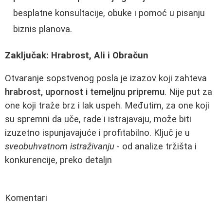
besplatne konsultacije, obuke i pomoć u pisanju
biznis planova.
Zaključak: Hrabrost, Ali i Obračun
Otvaranje sopstvenog posla je izazov koji zahteva
hrabrost, upornost i temeljnu pripremu
. Nije put za
one koji traže brz i lak uspeh. Međutim, za one koji
su spremni da uče, rade i istrajavaju, može biti
izuzetno ispunjavajuće i profitabilno. Ključ je u
sveobuhvatnom istraživanju
- od analize tržišta i
konkurencije, preko detaljn
Komentari