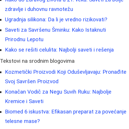
zdravlje i duhovnu ravnotežu
Ugradnja silikona: Da li je vredno rizikovati?
Saveti za Savršenu Šminku: Kako Istaknuti
Prirodnu Lepotu
Kako se rešiti celulita: Najbolji saveti i rešenja
Tekstovi na srodnim blogovima
Kozmetički Proizvodi Koji Oduševljavaju: Pronađite
Svoj Savršen Proizvod
Konačan Vodič za Negu Suvih Ruku: Najbolje
Kremice i Saveti
Biomed 6 iskustva: Efikasan preparat za povećanje
telesne mase?