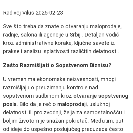
Radivoj Vilus
2026-02-23
Sve što treba da znate o otvaranju maloprodaje,
radnje, salona ili agencije u Srbiji. Detaljan vodič
kroz administrativne korake, ključne savete iz
prakse i analizu isplativosti različitih delatnosti.
Zašto Razmišljati o Sopstvenom Biznisu?
U vremenima ekonomske neizvesnosti, mnogi
razmišljaju o preuzimanju kontrole nad
sopstvenom sudbinom kroz
otvaranje sopstvenog
posla
. Bilo da je reč o
maloprodaji
, uslužnoj
delatnosti ili proizvodnji, želja za samostalnošću i
boljim životom je snažan pokretač. Međutim, put
od ideje do uspešno poslujućeg preduzeća često