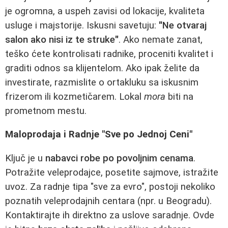
je ogromna, a uspeh zavisi od lokacije, kvaliteta
usluge i majstorije. Iskusni savetuju:
"Ne otvaraj
salon ako nisi iz te struke"
. Ako nemate zanat,
teško ćete kontrolisati radnike, proceniti kvalitet i
graditi odnos sa klijentelom. Ako ipak želite da
investirate, razmislite o ortakluku sa iskusnim
frizerom ili kozmetičarem. Lokal
mora
biti na
prometnom mestu.
Maloprodaja i Radnje "Sve po Jednoj Ceni"
Ključ je u
nabavci robe po povoljnim cenama
.
Potražite veleprodajce, posetite sajmove, istražite
uvoz. Za radnje tipa "sve za evro", postoji nekoliko
poznatih veleprodajnih centara (npr. u Beogradu).
Kontaktirajte ih direktno za uslove saradnje. Ovde