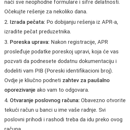
naći sve neophodne formulare i sifre delatnosti.
Očekujte rešenje za nekoliko dana.
Izrada pečata:
Po dobijanju rešenja iz APR-a,
izradite pečat preduzetnika.
Poreska uprava:
Nakon registracije, APR
prosleđuje podatke poreskoj upravi, koja će vas
pozvati da podnesete dodatnu dokumentaciju i
dodeliti vam PIB (Poreski identifikacioni broj).
Ovdje je kliučno podneti
zahtev za paušalno
oporezivanje
ako vam to odgovara.
Otvaranje poslovnog računa:
Obavezno otvorite
tekući račun u banci u ime vaše radnje. Svi
poslovni prihodi i rashodi treba da idu preko ovog
računa.