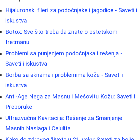
Hijaluronski fileri za podočnjake i jagodice - Saveti i
iskustva
Botox: Sve što treba da znate o estetskom
tretmanu
Problemi sa punjenjem podočnjaka i rešenja -
Saveti i iskustva
Borbа sa aknama i problemima kože - Saveti i
iskustva
Anti-Age Nega za Masnu i Mešovitu Kožu: Saveti i
Preporuke
Ultrazvučna Kavitacija: Rešenje za Smanjenje
Masnih Naslaga i Celulita
Kako do zdravog života u 21. veku: Saveti za bolje