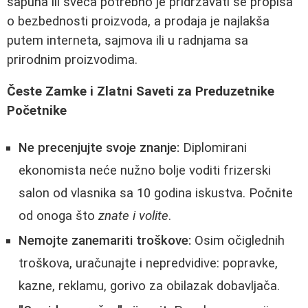
sapuna ili sveća potrebno je pridržavati se propisa
o bezbednosti proizvoda, a prodaja je najlakša
putem interneta, sajmova ili u radnjama sa
prirodnim proizvodima.
Česte Zamke i Zlatni Saveti za Preduzetnike
Početnike
Ne precenjujte svoje znanje:
Diplomirani
ekonomista neće nužno bolje voditi frizerski
salon od vlasnika sa 10 godina iskustva. Počnite
od onoga što
znate i volite
.
Nemojte zanemariti troškove:
Osim očiglednih
troškova, uračunajte i nepredvidive: popravke,
kazne, reklamu, gorivo za obilazak dobavljača.