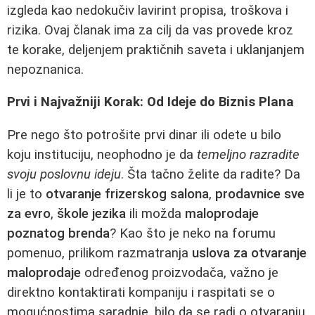
izgleda kao nedokučiv lavirint propisa, troškova i
rizika. Ovaj članak ima za cilj da vas provede kroz
te korake, deljenjem praktičnih saveta i uklanjanjem
nepoznanica.
Prvi i Najvažniji Korak: Od Ideje do Biznis Plana
Pre nego što potrošite prvi dinar ili odete u bilo
koju instituciju, neophodno je da
temeljno razradite
svoju poslovnu ideju
. Šta tačno želite da radite? Da
li je to
otvaranje frizerskog salona
,
prodavnice sve
za evro
,
škole jezika
ili možda
maloprodaje
poznatog brenda
? Kao što je neko na forumu
pomenuo, prilikom razmatranja
uslova za otvaranje
maloprodaje
određenog proizvodača, važno je
direktno kontaktirati kompaniju i raspitati se o
mogućnostima saradnje, bilo da se radi o otvaranju