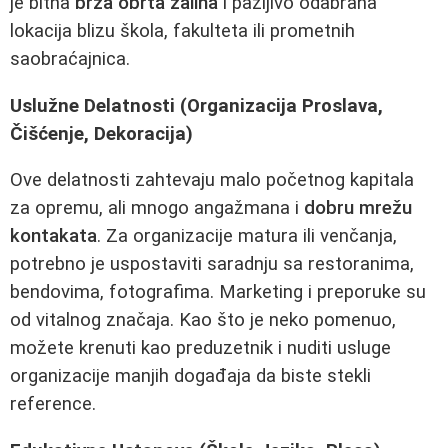
je bitna
brza obrta zaliha
i pažljivo odabrana
lokacija blizu školа, fakulteta ili prometnih
saobraćajnica.
Uslužne Delatnosti (Organizacija Proslava,
Čišćenje, Dekoracija)
Ove delatnosti zahtevaju malo početnog kapitala
za opremu, ali mnogo angažmana i
dobru mrežu
kontakata
. Za organizacije matura ili venčanja,
potrebno je uspostaviti saradnju sa restoranima,
bendovima, fotografima. Marketing i preporuke su
od vitalnog značaja. Kao što je neko pomenuo,
možete krenuti kao preduzetnik i nuditi usluge
organizacije manjih događaja da biste stekli
reference.