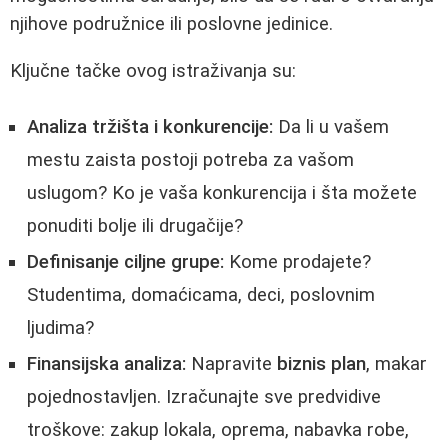
njihove podružnice ili poslovne jedinice.
Ključne tačke ovog istraživanja su:
Analiza tržišta i konkurencije:
Da li u vašem
mestu zaista postoji potreba za vašom
uslugom? Ko je vaša konkurencija i šta možete
ponuditi bolje ili drugačije?
Definisanje ciljne grupe:
Kome prodajete?
Studentima, domaćicama, deci, poslovnim
ljudima?
Finansijska analiza:
Napravite
biznis plan
, makar
pojednostavljen. Izračunajte sve predvidive
troškove: zakup lokala, oprema, nabavka robe,