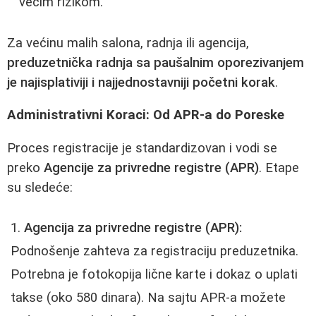
većim rizikom.
Za većinu malih salona, radnja ili agencija,
preduzetnička radnja sa paušalnim oporezivanjem
je najisplativiji i najjednostavniji početni korak
.
Administrativni Koraci: Od APR-a do Poreske
Proces registracije je standardizovan i vodi se
preko
Agencije za privredne registre (APR)
. Etape
su sledeće:
Agencija za privredne registre (APR):
Podnošenje zahteva za registraciju preduzetnika.
Potrebna je fotokopija lične karte i dokaz o uplati
takse (oko 580 dinara). Na sajtu APR-a možete