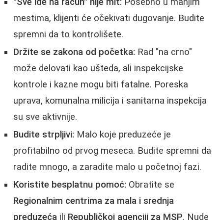
"Sve ide na račun" nije mit:
Posebno u manjim
mestima, klijenti će očekivati dugovanje. Budite
spremni da to kontrolišete.
Držite se zakona od početka:
Rad "na crno"
može delovati kao ušteda, ali inspekcijske
kontrole i kazne mogu biti fatalne. Poreska
uprava, komunalna milicija i sanitarna inspekcija
su sve aktivnije.
Budite strpljivi:
Malo koje preduzeće je
profitabilno od prvog meseca. Budite spremni da
radite mnogo, a zaradite malo u početnoj fazi.
Koristite besplatnu pomoć:
Obratite se
Regionalnim centrima za mala i srednja
preduzeća
ili
Republičkoj agenciji za MSP
. Nude