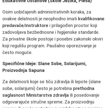
Edukativne Ustanove (Škole Jezika, Plesa)
Osim uobičajenih administrativnih koraka, za
ovakve delatnosti je neophodno imati
kvalifikovane
predavače/instruktore
i prilagođen prostor koji
zadovoljava bezbednosne i higijenske standarde.
Za privatne škole postoje i posebni zakonski okviri
koji regulišu program. Paušalno oporezivanje je
često moguće.
Specifične Ideje: Slane Sobe, Solarijumi,
Proizvodnja Sapuna
Za delatnosti koje se tiču zdravlja ili lepote (slane
sobe, solarijumi) često je potrebna
prethodna
saglasnost Ministarstva zdravlja
ili posedovanje
odgovarajuće stručne spreme. Za proizvodnju