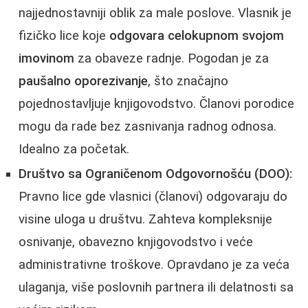
najjednostavniji oblik za male poslove. Vlasnik je
fizičko lice koje
odgovara celokupnom svojom
imovinom
za obaveze radnje. Pogodan je za
paušalno oporezivanje
, što značajno
pojednostavljuje knjigovodstvo. Članovi porodice
mogu da rade bez zasnivanja radnog odnosa.
Idealno za početak.
Društvo sa Ograničenom Odgovornošću (DOO):
Pravno lice gde vlasnici (članovi) odgovaraju do
visine uloga u društvu. Zahteva kompleksnije
osnivanje, obavezno knjigovodstvo i veće
administrativne troškove. Opravdano je za veća
ulaganja, više poslovnih partnera ili delatnosti sa