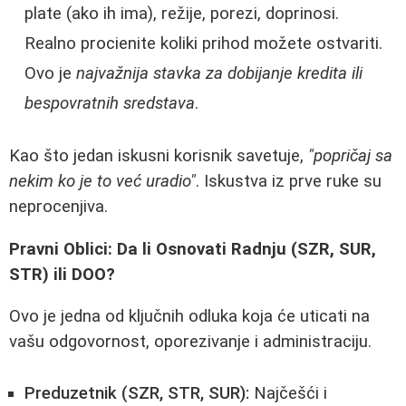
plate (ako ih ima), režije, porezi, doprinosi.
Realno procienite koliki prihod možete ostvariti.
Ovo je
najvažnija stavka za dobijanje kredita ili
bespovratnih sredstava
.
Kao što jedan iskusni korisnik savetuje,
"popričaj sa
nekim ko je to već uradio"
. Iskustva iz prve ruke su
neprocenjiva.
Pravni Oblici: Da li Osnovati Radnju (SZR, SUR,
STR) ili DOO?
Ovo je jedna od ključnih odluka koja će uticati na
vašu odgovornost, oporezivanje i administraciju.
Preduzetnik (SZR, STR, SUR):
Najčešći i