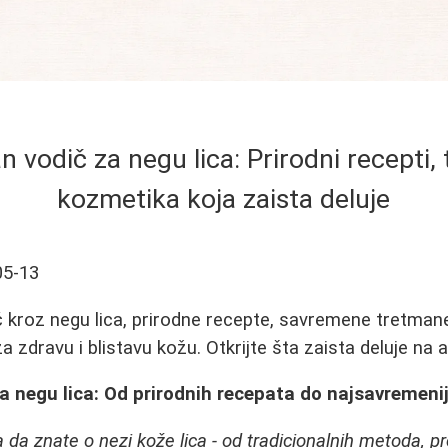
 vodič za negu lica: Prirodni recepti, 
kozmetika koja zaista deluje
05-13
 kroz negu lica, prirodne recepte, savremene tretman
a zdravu i blistavu kožu. Otkrijte šta zaista deluje na a
a negu lica: Od prirodnih recepata do najsavremeni
ba da znate o nezi kože lica - od tradicionalnih metoda, 