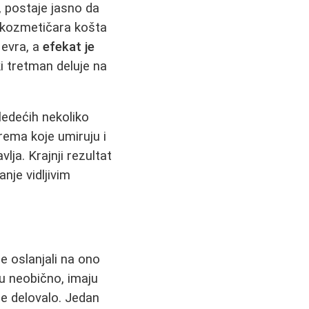
a, postaje jasno da
kozmetičara košta
 evra, a
efekat je
i tretman deluje na
ledećih nekoliko
rema koje umiruju i
lja. Krajnji rezultat
nje vidljivim
se oslanjali na ono
uju neobično, imaju
je delovalo. Jedan