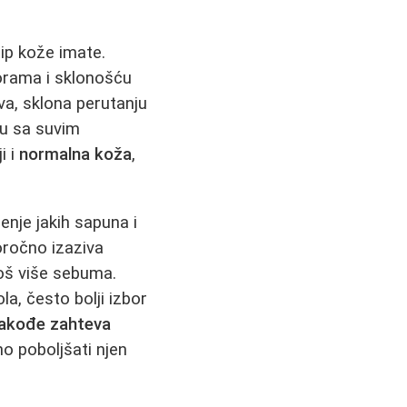
ip kože imate.
orama i sklonošću
iva, sklona perutanju
u sa suvim
i i
normalna koža
,
enje jakih sapuna i
oročno izaziva
još više sebuma.
la, često bolji izbor
akođe zahteva
o poboljšati njen