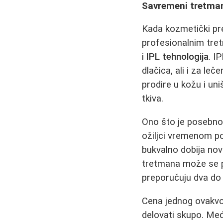
Savremeni tretmani
Kada kozmetički pre
profesionalnim tret
i
IPL tehnologija
. I
dlačica, ali i za leč
prodire u kožu i uni
tkiva.
Ono što je posebno 
ožiljci vremenom pos
bukvalno dobija novi
tretmana može se pr
preporučuju dva do 
Cena jednog ovakvog
delovati skupo. Međ