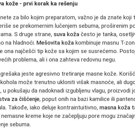
 kože - prvi korak ka rešenju
ete za bilo kojim preparatom, važno je da znate koji t
eriše se prekomernim lučenjem sebuma, proširenim p
cama. S druge strane,
suva koža
često je tanka, osetlj
no na hladnoći.
Mešovita koža
kombinuje masnu T-zon
je ona najčešći tip kože sa kojim se susrećemo. Postoj
ećih problema, ali i ona zahteva redovnu negu.
grešaka jeste agresivno tretiranje masne kože. Korišć
lkohola može trenutno ukloniti višak masnoće, ali dug
, u pokušaju da nadoknadi izgubljenu vlagu, proizvodi 
stva za čišćenje
, poput onih na bazi kamilice ili panteno
la. Takođe, iako deluje kontraintuitivno,
masna koža t
, nemasne kreme koje ne začepljuju pore mogu značajn
čenje sebuma.