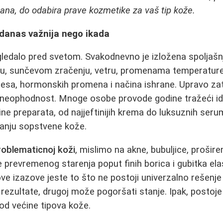
ana, do odabira prave kozmetike za vaš tip kože.
 danas važnija nego ikada
gledalo pred svetom. Svakodnevno je izložena spoljašnj
 sunčevom zračenju, vetru, promenama temperature - 
resa, hormonskih promena i načina ishrane. Upravo za
ć neophodnost. Mnoge osobe provode godine tražeći id
ine preparata, od najjeftinijih krema do luksuznih seru
vanju sopstvene kože.
roblematicnoj koži
, mislimo na akne, bubuljice, prošire
ake prevremenog starenja poput finih borica i gubitka ela
ve izazove jeste to što ne postoji univerzalno rešenje 
 rezultate, drugoj može pogoršati stanje. Ipak, postoje
kod većine tipova kože.