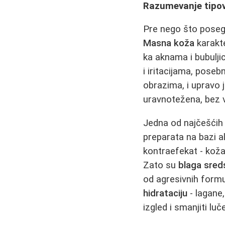
Razumevanje tipova
Pre nego što posegn
Masna koža
karakt
ka aknama i bubulji
i iritacijama, poseb
obrazima, i upravo 
uravnotežena, bez v
Jedna od najčešćih 
preparata na bazi a
kontraefekat - koža
Zato su
blaga sred
od agresivnih formu
hidrataciju
- lagane
izgled i smanjiti lu