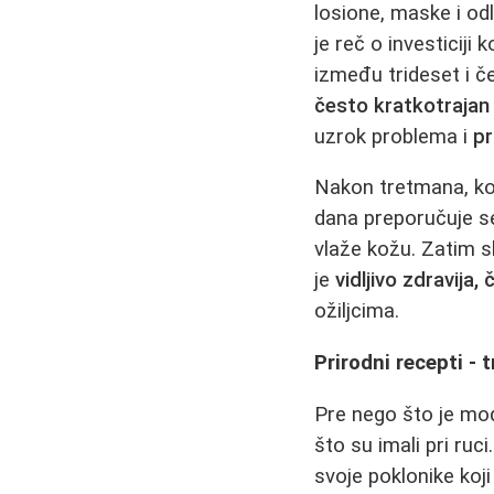
losione, maske i odl
je reč o investiciji
između trideset i č
često kratkotrajan
uzrok problema i
pr
Nakon tretmana, koža
dana preporučuje se
vlaže kožu. Zatim sl
je
vidljivo zdravija, 
ožiljcima.
Prirodni recepti - 
Pre nego što je mode
što su imali pri ruc
svoje poklonike koj