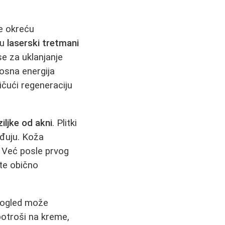
se okreću
su
laserski tretmani
se za uklanjanje
tlosna energija
ičući regeneraciju
ziljke od akni
. Plitki
ađuju. Koža
i. Već posle prvog
ate obično
 pogled može
potroši na kreme,