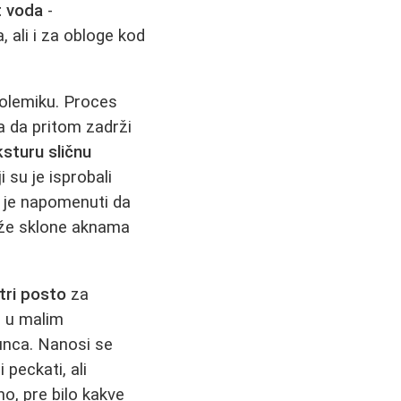
t voda
-
, ali i za obloge kod
 polemiku. Proces
 a da pritom zadrži
ksturu sličnu
i su je isprobali
o je napomenuti da
kože sklone aknama
tri posto
za
a, u malim
unca. Nanosi se
 peckati, ali
no, pre bilo kakve