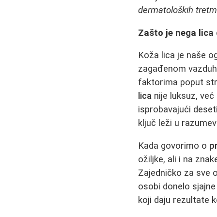
dermatoloških tretm
Zašto je nega lica
Koža lica je naše o
zagađenom vazduhu,
faktorima poput st
lica
nije luksuz, ve
isprobavajući deset
ključ leži u razume
Kada govorimo o
p
ožiljke, ali i na zn
Zajedničko za sve o
osobi donelo sjajne
koji daju rezultate 