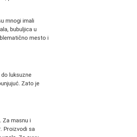
su mnogi imali
la, bubuljica u
roblematično mesto i
a do luksuzne
bunjujuć. Zato je
e. Za masnu i
r. Proizvodi sa