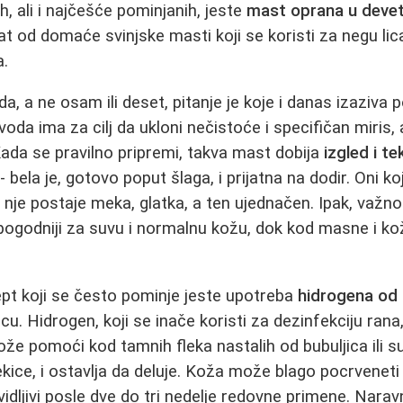
h, ali i najčešće pominjanih, jeste
mast oprana u deve
at od domaće svinjske masti koji se koristi za negu lica
a.
a, a ne osam ili deset, pitanje je koje i danas izaziva
voda ima za cilj da ukloni nečistoće i specifičan miris,
 Kada se pravilno pripremi, takva mast dobija
izgled i te
- bela je, gotovo poput šlaga, i prijatna na dodir. Oni koj
 nje postaje meka, glatka, a ten ujednačen. Ipak, važn
jpogodniji za suvu i normalnu kožu, dok kod masne i 
.
ept koji se često pominje jeste upotreba
hidrogena od 
licu. Hidrogen, koji se inače koristi za dezinfekciju ran
e pomoći kod tamnih fleka nastalih od bubuljica ili s
kice, i ostavlja da deluje. Koža može blago pocrveneti i
vidljivi posle dve do tri nedelje redovne primene. Narav