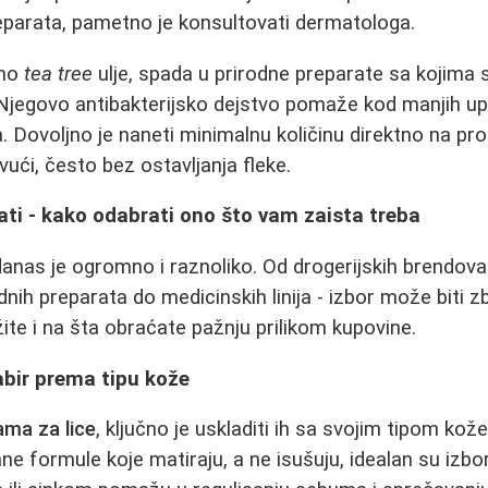
eparata, pametno je konsultovati dermatologa.
sno
tea tree
ulje, spada u prirodne preparate sa kojima 
 Njegovo antibakterijsko dejstvo pomaže kod manjih upa
ica. Dovoljno je naneti minimalnu količinu direktno na p
ući, često bez ostavljanja fleke.
ti - kako odabrati ono što vam zaista treba
anas je ogromno i raznoliko. Od drogerijskih brendov
nih preparata do medicinskih linija - izbor može biti z
ite i na šta obraćate pažnju prilikom kupovine.
abir prema tipu kože
ma za lice
, ključno je uskladiti ih sa svojim tipom kož
ne formule koje matiraju, a ne isušuju, idealan su izbo