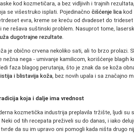
aske kod kozmetičara, a bez vidljivih i trajnih rezultat
 koja se višestruko isplati. Pojedinačno
čišćenje lica
kod 
etrdeset evra, kreme se kreću od dvadeset do trideset
i ne rešava suštinski problem. Nasuprot tome, lasersk
uža dugotrajne rezultate
.
 je obično crvena nekoliko sati, ali to brzo prolazi. S
 nežna nega - umivanje kamilicom, korišćenje blagih k
edi faza blagog perutanja, što je znak da se koža obnav
čistija i blistavija koža
, bez novih upala i sa značajno ma
tradicija koja i dalje ima vrednost
rna kozmetička industrija preplavila tržište, ljudi su 
i. Neki od tih recepata preživeli su do danas, i iako del
i tvrde da su im upravo oni pomogli kada ništa drugo ni