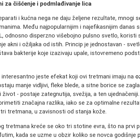
 za čišćenje i podmlađivanje lica
parati i kućna nega ne daju željene rezultate, mnogi 
manima. Među najpopularnijim i najefikasnijim danas 
PL, odnosno disperzno višebojno pulsno svetlo, koristi 
enje akni i ožiljaka od istih. Princip je jednostavan - sve
štava bakterije koje izazivaju upale, istovremeno podst
interesantno jeste efekat koji ovi tretmani imaju na
o
taju manje vidljivi, fleke blede, a sitne borice se zagl
 život - postaje zategnutija, svežija, a ten ujednačenij
imetiti značajna razlika, iako se za optimalne rezult
tri tretmana, u zavisnosti od stanja kože.
 tretmana kreće se oko tri stotine evra, što na prvi
utim, kada se uzme u obzir koliko se novca godišnje 