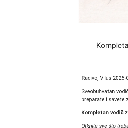
Kompletan
Radivoj Vilus
2026-
Sveobuhvatan vodič
preparate i savete z
Kompletan vodič z
Otkrijte sve što tre