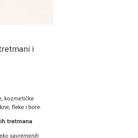
tretmani i
e, kozmetičke
kne, fleke i bore.
jih tretmana
preko savremenih