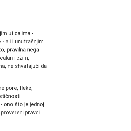
im uticajima -
ali i unutrašnjim
to,
pravilna nega
ealan režim,
ma, ne shvatajući da
ne pore, fleke,
stičnosti.
- ono što je jednoj
 provereni pravci