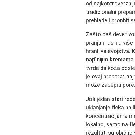
od najkontroverzniji
tradicionalni prepar
prehlade i bronhitis
Zašto baš devet vod
pranja masti u više 
hranljiva svojstva.
najfinijim kremama
tvrde da koža posle
je ovaj preparat na
može začepiti pore
Još jedan stari rec
uklanjanje fleka na 
koncentracijama mož
lokalno, samo na fle
rezultati su obično 