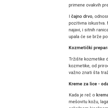
primene ovakvih pr
I
čajno drvo
, odno
pozitivna iskustva.
najavi, i sitnih ran
upala će se brže pov
Kozmetički prepara
Tržište kozmetike d
kozmetike, od prirod
važno znati šta traž
Kreme za lice - od
Kada je reč o
krema
mešovitu kožu, laga