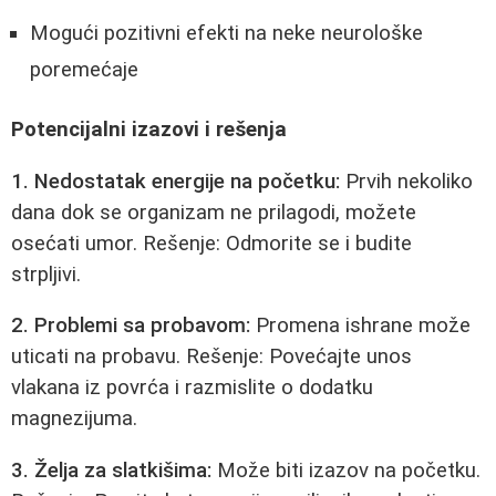
Mogući pozitivni efekti na neke neurološke
poremećaje
Potencijalni izazovi i rešenja
1. Nedostatak energije na početku:
Prvih nekoliko
dana dok se organizam ne prilagodi, možete
osećati umor. Rešenje: Odmorite se i budite
strpljivi.
2. Problemi sa probavom:
Promena ishrane može
uticati na probavu. Rešenje: Povećajte unos
vlakana iz povrća i razmislite o dodatku
magnezijuma.
3. Želja za slatkišima:
Može biti izazov na početku.