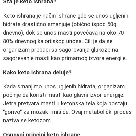
Šta je keto ishrana?
Keto ishrana je način ishrane gde se unos ugljenih
hidrata drastično smanjuje (obično ispod 50g
dnevno), dok se unos masti povećava na oko 70-
80% dnevnog kalorijskog unosa. Cilj je da se
organizam prebaci sa sagorevanja glukoze na
sagorevanje masti kao primarnog izvora energije.
Kako keto ishrana deluje?
Kada smanjimo unos ugljenih hidrata, organizam
počinje da koristi masti kao glavni izvor energije.
Jetra pretvara masti u ketonska tela koja postaju
"gorivo" za mozak i mišiće. Ovaj metabolički proces
naziva se ketozom.
Osnovni principi keto ishrane