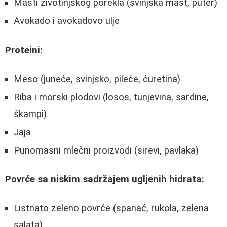
Masti životinjskog porekla (svinjska mast, puter)
Avokado i avokadovo ulje
Proteini:
Meso (juneće, svinjsko, pileće, ćuretina)
Riba i morski plodovi (losos, tunjevina, sardine,
škampi)
Jaja
Punomasni mlečni proizvodi (sirevi, pavlaka)
Povrće sa niskim sadržajem ugljenih hidrata:
Listnato zeleno povrće (spanać, rukola, zelena
salata)