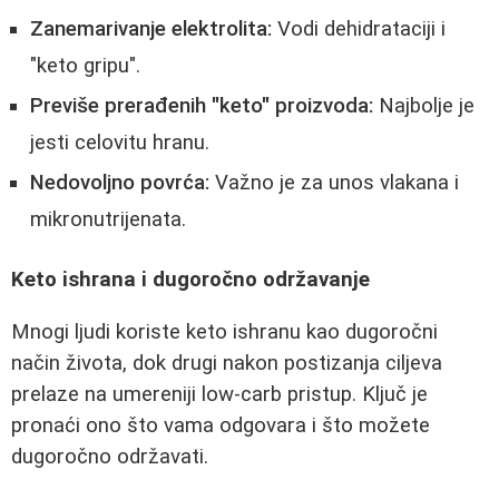
Zanemarivanje elektrolita:
Vodi dehidrataciji i
"keto gripu".
Previše prerađenih "keto" proizvoda:
Najbolje je
jesti celovitu hranu.
Nedovoljno povrća:
Važno je za unos vlakana i
mikronutrijenata.
Keto ishrana i dugoročno održavanje
Mnogi ljudi koriste keto ishranu kao dugoročni
način života, dok drugi nakon postizanja ciljeva
prelaze na umereniji low-carb pristup. Ključ je
pronaći ono što vama odgovara i što možete
dugoročno održavati.