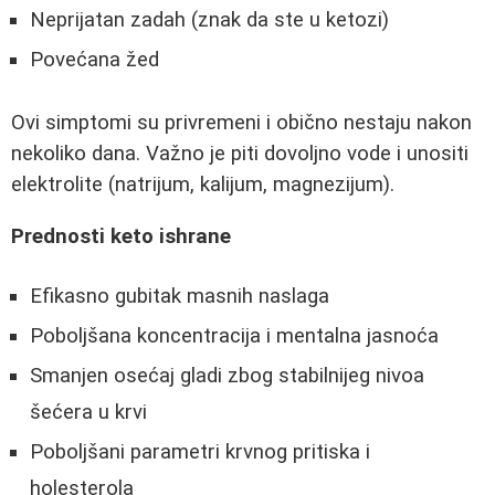
Neprijatan zadah (znak da ste u ketozi)
Povećana žed
Ovi simptomi su privremeni i obično nestaju nakon
nekoliko dana. Važno je piti dovoljno vode i unositi
elektrolite (natrijum, kalijum, magnezijum).
Prednosti keto ishrane
Efikasno gubitak masnih naslaga
Poboljšana koncentracija i mentalna jasnoća
Smanjen osećaj gladi zbog stabilnijeg nivoa
šećera u krvi
Poboljšani parametri krvnog pritiska i
holesterola