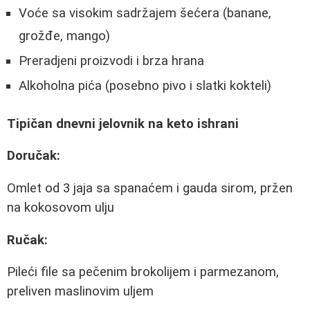
Voće sa visokim sadržajem šećera (banane,
grožđe, mango)
Preradjeni proizvodi i brza hrana
Alkoholna pića (posebno pivo i slatki kokteli)
Tipičan dnevni jelovnik na keto ishrani
Doručak:
Omlet od 3 jaja sa spanaćem i gauda sirom, pržen
na kokosovom ulju
Ručak:
Pileći file sa pečenim brokolijem i parmezanom,
preliven maslinovim uljem