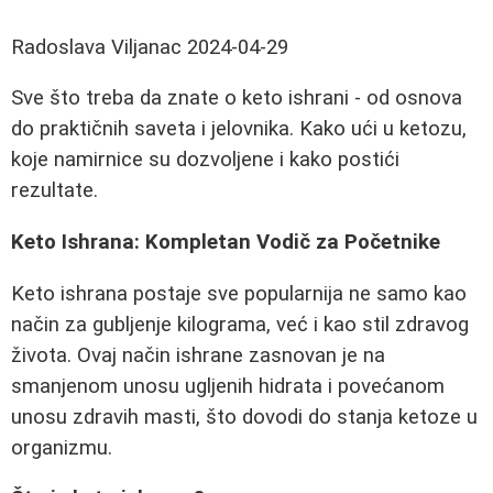
Radoslava Viljanac
2024-04-29
Sve što treba da znate o keto ishrani - od osnova
do praktičnih saveta i jelovnika. Kako ući u ketozu,
koje namirnice su dozvoljene i kako postići
rezultate.
Keto Ishrana: Kompletan Vodič za Početnike
Keto ishrana postaje sve popularnija ne samo kao
način za gubljenje kilograma, već i kao stil zdravog
života. Ovaj način ishrane zasnovan je na
smanjenom unosu ugljenih hidrata i povećanom
unosu zdravih masti, što dovodi do stanja ketoze u
organizmu.