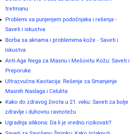
tretmanu
Problemi sa punjenjem podočnjaka i rešenja -
Saveti i iskustva
Borbа sa aknama i problemima kože - Saveti i
iskustva
Anti-Age Nega za Masnu i Mešovitu Kožu: Saveti i
Preporuke
Ultrazvučna Kavitacija: Rešenje za Smanjenje
Masnih Naslaga i Celulita
Kako do zdravog života u 21. veku: Saveti za bolje
zdravlje i duhovnu ravnotežu
Ugradnja silikona: Da li je vredno rizikovati?
Saveti za Savršenu Šminku: Kako Istaknuti