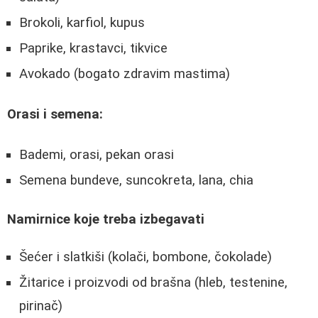
Brokoli, karfiol, kupus
Paprike, krastavci, tikvice
Avokado (bogato zdravim mastima)
Orasi i semena:
Bademi, orasi, pekan orasi
Semena bundeve, suncokreta, lana, chia
Namirnice koje treba izbegavati
Šećer i slatkiši (kolači, bombone, čokolade)
Žitarice i proizvodi od brašna (hleb, testenine,
pirinač)