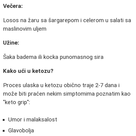
Večera:
Losos na žaru sa šargarepom i celerom u salati sa
maslinovim uljem
Užine:
Šaka badema ili kocka punomasnog sira
Kako ući u ketozu?
Proces ulaska u ketozu obično traje 2-7 dana i
može biti praćen nekim simptomima poznatim kao
"keto grip":
Umor i malaksalost
Glavobolja