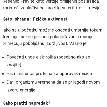
Rešenje: Pravite keto verzije omiljenih poslastica
koristeći zaslađivače kao što su eritritol ili stevija.
Keto ishrana i fizička aktivnost
Iako se u početku možete osećati umornije tokom
treninga, nakon perioda prilagođavanja mnogi
primećuju poboljšanu izdržljivost. Važno je:
Povećati unos elektrolita (posebno ako se
znojite)
Paziti na unos proteina za oporavak mišića
Dati organizmu vremena da se prilagodi novom
izvoru energije
Kako pratiti napredak?