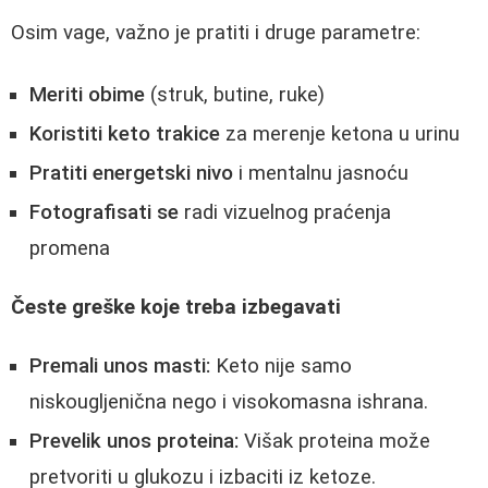
Osim vage, važno je pratiti i druge parametre:
Meriti obime
(struk, butine, ruke)
Koristiti keto trakice
za merenje ketona u urinu
Pratiti energetski nivo
i mentalnu jasnoću
Fotografisati se
radi vizuelnog praćenja
promena
Česte greške koje treba izbegavati
Premali unos masti:
Keto nije samo
niskougljenična nego i visokomasna ishrana.
Prevelik unos proteina:
Višak proteina može
pretvoriti u glukozu i izbaciti iz ketoze.