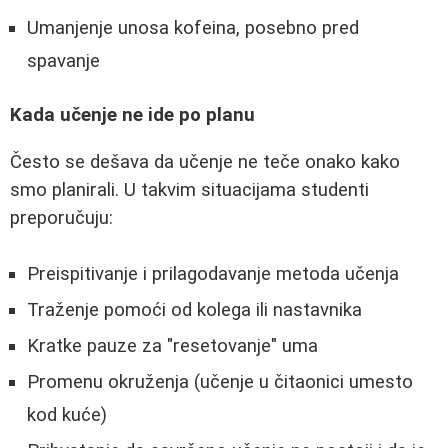
Umanjenje unosa kofeina, posebno pred
spavanje
Kada učenje ne ide po planu
Često se dešava da učenje ne teče onako kako
smo planirali. U takvim situacijama studenti
preporučuju:
Preispitivanje i prilagodavanje metoda učenja
Traženje pomoći od kolega ili nastavnika
Kratke pauze za "resetovanje" uma
Promenu okruženja (učenje u čitaonici umesto
kod kuće)