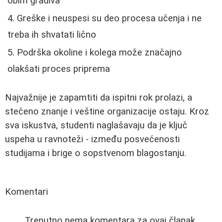
obim gradiva
Greške i neuspesi su deo procesa učenja i ne
treba ih shvatati lično
Podrška okoline i kolega može značajno
olakšati proces priprema
Najvažnije je zapamtiti da ispitni rok prolazi, a
stečeno znanje i veštine organizacije ostaju. Kroz
sva iskustva, studenti naglašavaju da je ključ
uspeha u ravnoteži - između posvećenosti
studijama i brige o sopstvenom blagostanju.
Komentari
Trenutno nema komentara za ovaj članak.