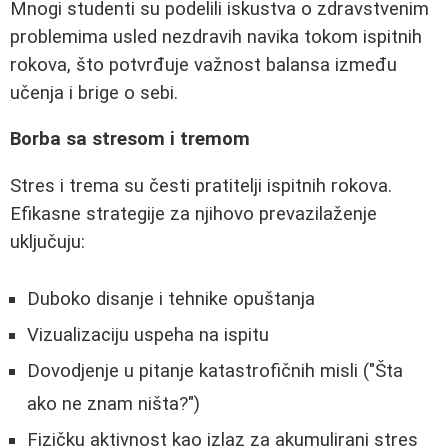
Mnogi studenti su podelili iskustva o zdravstvenim
problemima usled nezdravih navika tokom ispitnih
rokova, što potvrđuje važnost balansa između
učenja i brige o sebi.
Borba sa stresom i tremom
Stres i trema su česti pratitelji ispitnih rokova.
Efikasne strategije za njihovo prevazilaženje
uključuju:
Duboko disanje i tehnike opuštanja
Vizualizaciju uspeha na ispitu
Dovodjenje u pitanje katastrofičnih misli ("Šta
ako ne znam ništa?")
Fizičku aktivnost kao izlaz za akumulirani stres