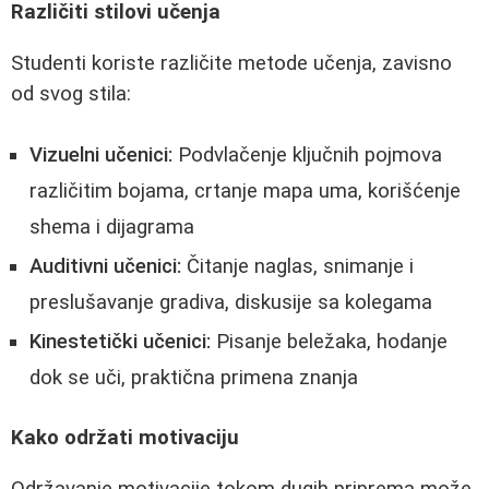
Različiti stilovi učenja
Studenti koriste različite metode učenja, zavisno
od svog stila:
Vizuelni učenici:
Podvlačenje ključnih pojmova
različitim bojama, crtanje mapa uma, korišćenje
shema i dijagrama
Auditivni učenici:
Čitanje naglas, snimanje i
preslušavanje gradiva, diskusije sa kolegama
Kinestetički učenici:
Pisanje beležaka, hodanje
dok se uči, praktična primena znanja
Kako održati motivaciju
Održavanje motivacije tokom dugih priprema može