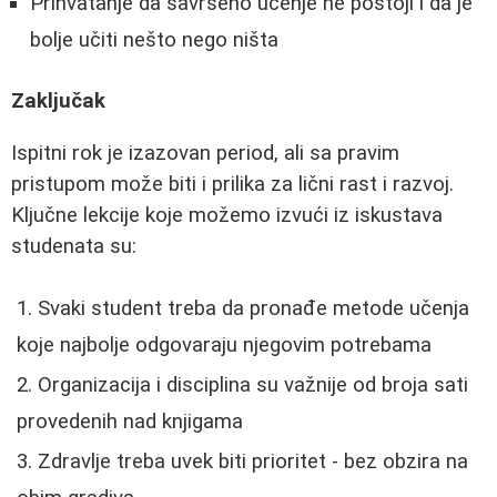
Prihvatanje da savršeno učenje ne postoji i da je
bolje učiti nešto nego ništa
Zaključak
Ispitni rok je izazovan period, ali sa pravim
pristupom može biti i prilika za lični rast i razvoj.
Ključne lekcije koje možemo izvući iz iskustava
studenata su:
Svaki student treba da pronađe metode učenja
koje najbolje odgovaraju njegovim potrebama
Organizacija i disciplina su važnije od broja sati
provedenih nad knjigama
Zdravlje treba uvek biti prioritet - bez obzira na