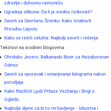
zdravlje i duhovnu ravnotežu
Ugradnja silikona: Da li je vredno rizikovati?
Saveti za Savršenu Šminku: Kako Istaknuti
Prirodnu Lepotu
Kako se rešiti celulita: Najbolji saveti i rešenja
Tekstovi na srodnim blogovima
Ohridsko Jezero: Balkanaski Biser za Nezaboravan
Odmor
Saveti za oporavak i smanjivanje kilograma nakon
porodjaja
Kako Različiti Ljudi Prilaze Vezbanju i Brigi o
Izgledu
Najbolje dijete za brzo mršavljenje - Iskustva i