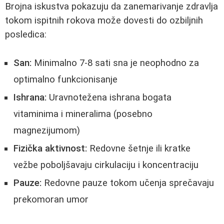
Brojna iskustva pokazuju da zanemarivanje zdravlja
tokom ispitnih rokova može dovesti do ozbiljnih
posledica:
San:
Minimalno 7-8 sati sna je neophodno za
optimalno funkcionisanje
Ishrana:
Uravnotežena ishrana bogata
vitaminima i mineralima (posebno
magnezijumom)
Fizička aktivnost:
Redovne šetnje ili kratke
vežbe poboljšavaju cirkulaciju i koncentraciju
Pauze:
Redovne pauze tokom učenja sprečavaju
prekomoran umor