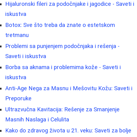
Hijaluronski fileri za podočnjake i jagodice - Saveti i
iskustva
Botox: Sve što treba da znate o estetskom
tretmanu
Problemi sa punjenjem podočnjaka i rešenja -
Saveti i iskustva
Borbа sa aknama i problemima kože - Saveti i
iskustva
Anti-Age Nega za Masnu i Mešovitu Kožu: Saveti i
Preporuke
Ultrazvučna Kavitacija: Rešenje za Smanjenje
Masnih Naslaga i Celulita
Kako do zdravog života u 21. veku: Saveti za bolje