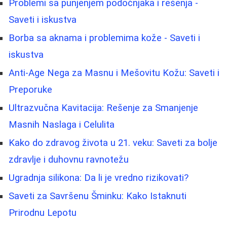
Problemi sa punjenjem podočnjaka i rešenja -
Saveti i iskustva
Borbа sa aknama i problemima kože - Saveti i
iskustva
Anti-Age Nega za Masnu i Mešovitu Kožu: Saveti i
Preporuke
Ultrazvučna Kavitacija: Rešenje za Smanjenje
Masnih Naslaga i Celulita
Kako do zdravog života u 21. veku: Saveti za bolje
zdravlje i duhovnu ravnotežu
Ugradnja silikona: Da li je vredno rizikovati?
Saveti za Savršenu Šminku: Kako Istaknuti
Prirodnu Lepotu