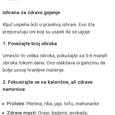
Ishrana za zdravo gojenje
Ključ uspeha leži u pravilnoj ishrani. Evo šta
preporučuju oni koji su uspeli da se ugoje:
1. Povećajte broj obroka
Umesto tri velika obroka, pokušajte sa 5-6 manjih
obroka tokom dana. Ovo olakšava organizmu da
bolje usvoji hranljive materije.
2. Fokusirajte se na kalorične, ali zdrave
namirnice
Proteini:
Piletina, riba, jaja, tofu, mahunarke
Zdrave masti:
Orasi, bademi, avokado,