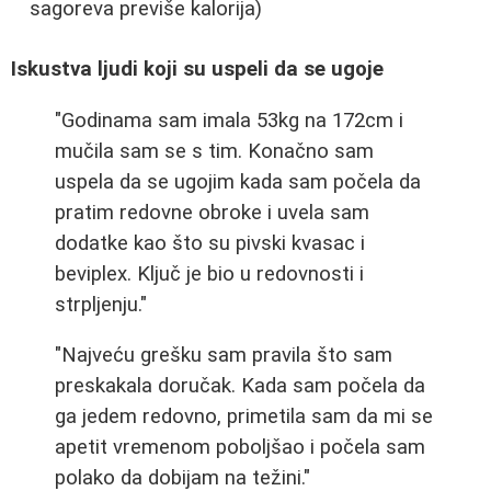
sagoreva previše kalorija)
Iskustva ljudi koji su uspeli da se ugoje
"Godinama sam imala 53kg na 172cm i
mučila sam se s tim. Konačno sam
uspela da se ugojim kada sam počela da
pratim redovne obroke i uvela sam
dodatke kao što su pivski kvasac i
beviplex. Ključ je bio u redovnosti i
strpljenju."
"Najveću grešku sam pravila što sam
preskakala doručak. Kada sam počela da
ga jedem redovno, primetila sam da mi se
apetit vremenom poboljšao i počela sam
polako da dobijam na težini."