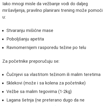
Iako mnogi misle da vežbanje vodi do daljeg
mršavljenja, pravilno planirani trening može pomoći
u:
Stvaranju mišićne mase
Poboljšanju apetita
Ravnomernijem rasporedu težine po telu
Za početnike preporučuju se:
Čučnjevi sa vlastitom težinom ili malim teretima
Sklekovi (može i sa kolena za početnike)
Vežbe sa malim tegovima (1-2kg)
Lagana šetnja (ne preterano dugo da ne