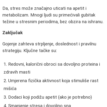
Da, stres može značajno uticati na apetit i
metabolizam. Mnogi ljudi su primećivali gubitak
težine u stresnim periodima, bez obzira na ishranu.
Zaključak
Gojenje zahteva strpljenje, doslednost i pravilnu
strategiju. Ključne tačke su:
Redovni, kalorični obroci sa dovoljno proteina i
zdravih masti
Umjerena fizička aktivnost koja stimuliše rast
mišića
Dodaci koji podižu apetit (ako je potrebno)
Smanjenje stresa i dovoljno sna