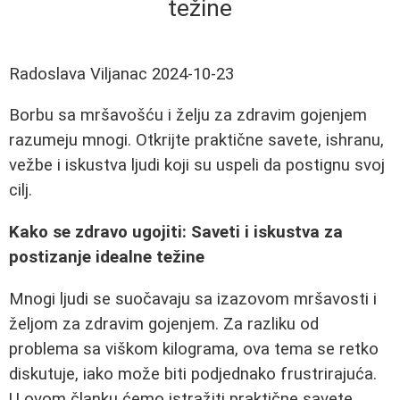
težine
Radoslava Viljanac
2024-10-23
Borbu sa mršavošću i želju za zdravim gojenjem
razumeju mnogi. Otkrijte praktične savete, ishranu,
vežbe i iskustva ljudi koji su uspeli da postignu svoj
cilj.
Kako se zdravo ugojiti: Saveti i iskustva za
postizanje idealne težine
Mnogi ljudi se suočavaju sa izazovom mršavosti i
željom za zdravim gojenjem. Za razliku od
problema sa viškom kilograma, ova tema se retko
diskutuje, iako može biti podjednako frustrirajuća.
U ovom članku ćemo istražiti praktične savete,