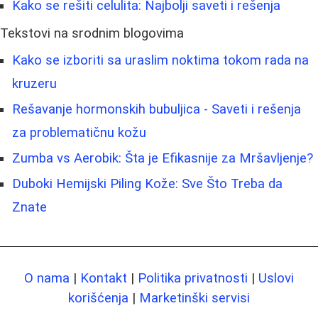
Kako se rešiti celulita: Najbolji saveti i rešenja
Tekstovi na srodnim blogovima
Kako se izboriti sa uraslim noktima tokom rada na
kruzeru
Rešavanje hormonskih bubuljica - Saveti i rešenja
za problematičnu kožu
Zumba vs Aerobik: Šta je Efikasnije za Mršavljenje?
Duboki Hemijski Piling Kože: Sve Što Treba da
Znate
O nama
|
Kontakt
|
Politika privatnosti
|
Uslovi
korišćenja
|
Marketinški servisi