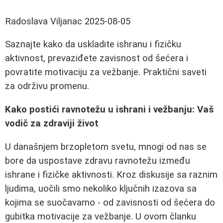
Radoslava Viljanac
2025-08-05
Saznajte kako da uskladite ishranu i fizičku
aktivnost, prevaziđete zavisnost od šećera i
povratite motivaciju za vežbanje. Praktični saveti
za održivu promenu.
Kako postići ravnotežu u ishrani i vežbanju: Vaš
vodič za zdraviji život
U današnjem brzopletom svetu, mnogi od nas se
bore da uspostave zdravu ravnotežu između
ishrane i fizičke aktivnosti. Kroz diskusije sa raznim
ljudima, uočili smo nekoliko ključnih izazova sa
kojima se suočavamo - od zavisnosti od šećera do
gubitka motivacije za vežbanje. U ovom članku