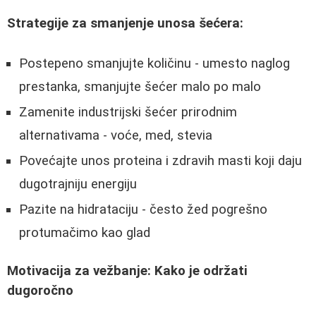
Strategije za smanjenje unosa šećera:
Postepeno smanjujte količinu - umesto naglog
prestanka, smanjujte šećer malo po malo
Zamenite industrijski šećer prirodnim
alternativama - voće, med, stevia
Povećajte unos proteina i zdravih masti koji daju
dugotrajniju energiju
Pazite na hidrataciju - često žed pogrešno
protumačimo kao glad
Motivacija za vežbanje: Kako je održati
dugoročno