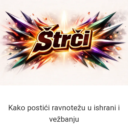
Kako postići ravnotežu u ishrani i
vežbanju