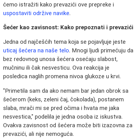
ćemo istražiti kako prevazići ove prepreke i
uspostaviti održive navike
.
Šećer kao zavisnost: Kako prepoznati i prevazići
Jedna od najčešćih tema koja se pojavljuje jeste
uticaj šećera na naše telo
. Mnogi ljudi primećuju da
bez redovnog unosa šećera osećaju slabost,
mučninu ili čak nesvesticu. Ova reakcija je
posledica naglih promena nivoa glukoze u krvi.
"Primetila sam da ako nemam bar jedan obrok sa
šećerom (keks, zeleni čaj, čokolada), postanem
slaba, mrači mi se pred očima i hvata me jaka
nesvestica," podelila je jedna osoba iz iskustva.
Ovakva zavisnost od šećera može biti izazovna za
prevazići, ali nije nemoguća.