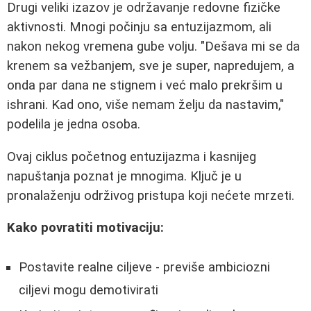
Drugi veliki izazov je održavanje redovne fizičke
aktivnosti. Mnogi počinju sa entuzijazmom, ali
nakon nekog vremena gube volju. "Dešava mi se da
krenem sa vežbanjem, sve je super, napredujem, a
onda par dana ne stignem i već malo prekršim u
ishrani. Kad ono, više nemam želju da nastavim,"
podelila je jedna osoba.
Ovaj ciklus početnog entuzijazma i kasnijeg
napuštanja poznat je mnogima. Ključ je u
pronalaženju održivog pristupa koji nećete mrzeti.
Kako povratiti motivaciju:
Postavite realne ciljeve - previše ambiciozni
ciljevi mogu demotivirati