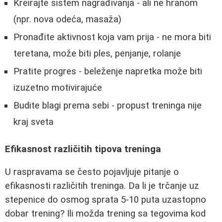
Kreirajte sistem nagrađivanja - ali ne hranom
(npr. nova odeća, masaža)
Pronađite aktivnost koja vam prija - ne mora biti
teretana, može biti ples, penjanje, rolanje
Pratite progres - beleženje napretka može biti
izuzetno motivirajuće
Budite blagi prema sebi - propust treninga nije
kraj sveta
Efikasnost različitih tipova treninga
U raspravama se često pojavljuje pitanje o
efikasnosti različitih treninga. Da li je trčanje uz
stepenice do osmog sprata 5-10 puta uzastopno
dobar trening? Ili možda trening sa tegovima kod