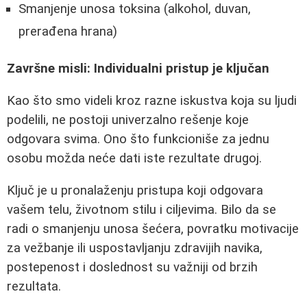
Smanjenje unosa toksina (alkohol, duvan,
prerađena hrana)
Završne misli: Individualni pristup je ključan
Kao što smo videli kroz razne iskustva koja su ljudi
podelili, ne postoji univerzalno rešenje koje
odgovara svima. Ono što funkcioniše za jednu
osobu možda neće dati iste rezultate drugoj.
Ključ je u pronalaženju pristupa koji odgovara
vašem telu, životnom stilu i ciljevima. Bilo da se
radi o smanjenju unosa šećera, povratku motivacije
za vežbanje ili uspostavljanju zdravijih navika,
postepenost i doslednost su važniji od brzih
rezultata.