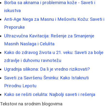
Borbа sa aknama i problemima kože - Saveti i
iskustva
Anti-Age Nega za Masnu i Mešovitu Kožu: Saveti i
Preporuke
Ultrazvučna Kavitacija: Rešenje za Smanjenje
Masnih Naslaga i Celulita
Kako do zdravog života u 21. veku: Saveti za bolje
zdravlje i duhovnu ravnotežu
Ugradnja silikona: Da li je vredno rizikovati?
Saveti za Savršenu Šminku: Kako Istaknuti
Prirodnu Lepotu
Kako se rešiti celulita: Najbolji saveti i rešenja
Tekstovi na srodnim blogovima