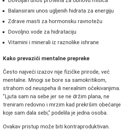
Dovoljan unos proteina za obnovu mišića
Balansirani unos ugljenih hidrata za energiju
Zdrave masti za hormonsku ravnotežu
Dovoljno vode za hidrataciju
Vitamini i minerali iz raznolike ishrane
Kako prevazići mentalne prepreke
Često najveći izazov nije fizičke prirode, već
mentalne. Mnogi se bore sa samokritikom,
strahom od neuspeha ili nerealnim očekivanjima.
"Ljuta sam na sebe jer se ne držim plana, ne
treniram redovno i mrzim kad prekršim obećanje
koje sam dala sebi," podelila je jedna osoba.
Ovakav pristup može biti kontraproduktivan.