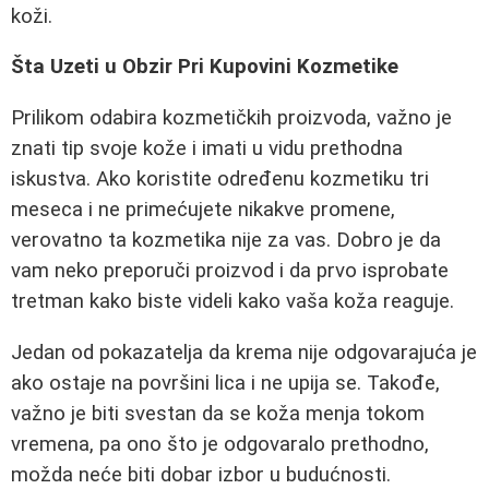
koži.
Šta Uzeti u Obzir Pri Kupovini Kozmetike
Prilikom odabira kozmetičkih proizvoda, važno je
znati tip svoje kože i imati u vidu prethodna
iskustva. Ako koristite određenu kozmetiku tri
meseca i ne primećujete nikakve promene,
verovatno ta kozmetika nije za vas. Dobro je da
vam neko preporuči proizvod i da prvo isprobate
tretman kako biste videli kako vaša koža reaguje.
Jedan od pokazatelja da krema nije odgovarajuća je
ako ostaje na površini lica i ne upija se. Takođe,
važno je biti svestan da se koža menja tokom
vremena, pa ono što je odgovaralo prethodno,
možda neće biti dobar izbor u budućnosti.