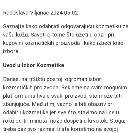
Radoslava Viljanac
2024-05-02
Saznajte kako odabrati odgovarajuću kozmetiku za
vašu kožu. Saveti o tome šta uzeti u obzir pri
kupovini kozmetičkih proizvoda i kako izbeći loše
izbore.
Uvod u Izbor Kozmetike
Danas, na tržištu postoji ogroman izbor
kozmetičkih proizvoda. Reklame na svim mogućim
platformama hvale svaki proizvod, što može biti
zbunjujuće. Međutim, važno je biti obazriv pri
odabiru kozmetike jer sve što stavimo na lice u
roku od tri minuta može dospeti u krvotok. Stoga,
treba pažljivo razmisliti šta koristimo na svojoj