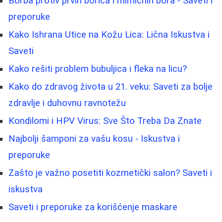
Borba protiv prvih borica i mimicnih bora - Saveti i
preporuke
Kako Ishrana Utice na Kožu Lica: Lična Iskustva i
Saveti
Kako rešiti problem bubuljica i fleka na licu?
Kako do zdravog života u 21. veku: Saveti za bolje
zdravlje i duhovnu ravnotežu
Kondilomi i HPV Virus: Sve Što Treba Da Znate
Najbolji šamponi za vašu kosu - Iskustva i
preporuke
Zašto je važno posetiti kozmetički salon? Saveti i
iskustva
Saveti i preporuke za korišćenje maskare