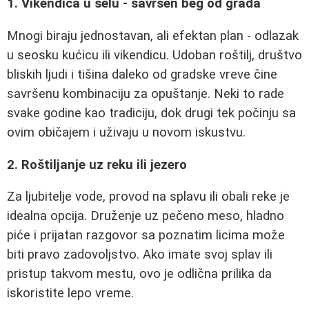
1. Vikendica u selu - savršen beg od grada
Mnogi biraju jednostavan, ali efektan plan - odlazak
u seosku kućicu ili vikendicu. Udoban roštilj, društvo
bliskih ljudi i tišina daleko od gradske vreve čine
savršenu kombinaciju za opuštanje. Neki to rade
svake godine kao tradiciju, dok drugi tek počinju sa
ovim običajem i uživaju u novom iskustvu.
2. Roštiljanje uz reku ili jezero
Za ljubitelje vode, provod na splavu ili obali reke je
idealna opcija. Druženje uz pečeno meso, hladno
piće i prijatan razgovor sa poznatim licima može
biti pravo zadovoljstvo. Ako imate svoj splav ili
pristup takvom mestu, ovo je odlična prilika da
iskoristite lepo vreme.