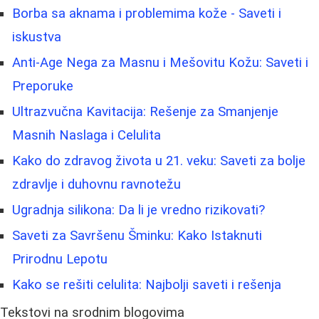
Borbа sa aknama i problemima kože - Saveti i
iskustva
Anti-Age Nega za Masnu i Mešovitu Kožu: Saveti i
Preporuke
Ultrazvučna Kavitacija: Rešenje za Smanjenje
Masnih Naslaga i Celulita
Kako do zdravog života u 21. veku: Saveti za bolje
zdravlje i duhovnu ravnotežu
Ugradnja silikona: Da li je vredno rizikovati?
Saveti za Savršenu Šminku: Kako Istaknuti
Prirodnu Lepotu
Kako se rešiti celulita: Najbolji saveti i rešenja
Tekstovi na srodnim blogovima