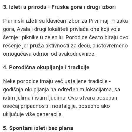
3. Izleti u prirodu - Fruska gora i drugi izbori
Planinski izleti su klasičan izbor za Prvi maj. Fruska
gora, Avala i drugi lokaliteti privlače one koji vole
šetnje i piknike u zelenilu. Porodice često biraju ovo
rešenje jer pruža aktivnosti za decu, a istovremeno
omogućava odmor od svakodnevnice.
4. Porodična okupljanja i tradicije
Neke porodice imaju već ustaljene tradicije -
godišnja okupljanja na određenim lokacijama, sa
istim jelima i istim ljudima. Ovo stvara poseban
osećaj pripadnosti i nostalgije, posebno ako
uključuje više generacija.
5. Spontani izleti bez plana