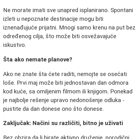
Ne morate imati sve unapred isplanirano. Spontani
izleti u nepoznate destinacije mogu biti
iznenađujuće prijatni. Mnogi samo krenu na put bez
određenog cilja, što može biti osvežavajuće
iskustvo.
Šta ako nemate planove?
Ako ne znate šta ćete raditi, nemojte se osećati
loše. Prvi maj može biti jednostavan dan odmora
kod kuće, sa omiljenim filmom ili knjigom. Ponekad
je najbolje rešenje upravo nedonošenje odluka -
pustite da dan donese ono što donese.
Zaključak: Načini su različiti, bitno je uživati
Bez obzira da li birate aktivno druženje, porodični