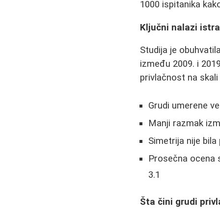
1000 ispitanika kako 
Ključni nalazi istr
Studija je obuhvatil
između 2009. i 2019
privlačnost na skali
Grudi umerene ve
Manji razmak izm
Simetrija nije bil
Prosečna ocena sv
3.1
Šta čini grudi pri