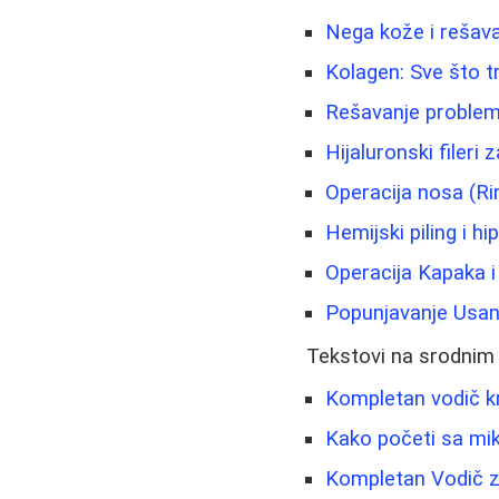
Nega kože i rešava
Kolagen: Sve što t
Rešavanje problema
Hijaluronski fileri 
Operacija nosa (Ri
Hemijski piling i h
Operacija Kapaka 
Popunjavanje Usana
Tekstovi na srodnim
Kompletan vodič kr
Kako početi sa mik
Kompletan Vodič za