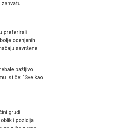
m zahvatu
u preferirali
bolje ocenjenih
 značaju savršene
rebale pažljivo
mu ističe: "Sve kao
ini grudi
oblik i pozicija