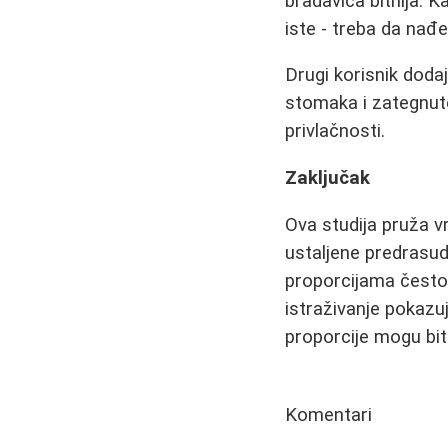
bradavica bitnija. K
iste - treba da nađe
Drugi korisnik dodaj
stomaka i zategnute 
privlačnosti.
Zaključak
Ova studija pruža v
ustaljene predrasud
proporcijama često 
istraživanje pokazuje
proporcije mogu biti
Komentari