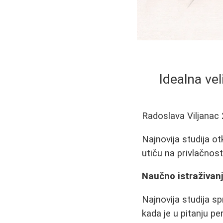
Idealna vel
Radoslava Viljanac
Najnovija studija otk
utiču na privlačnos
Naučno istraživanje
Najnovija studija s
kada je u pitanju pe