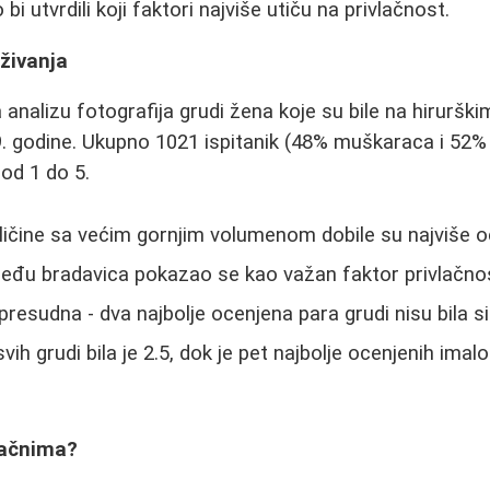
bi utvrdili koji faktori najviše utiču na privlačnost.
aživanja
a analizu fotografija grudi žena koje su bile na hirurš
. godine. Ukupno 1021 ispitanik (48% muškaraca i 52% 
 od 1 do 5.
ličine sa većim gornjim volumenom dobile su najviše 
eđu bradavica pokazao se kao važan faktor privlačno
a presudna - dva najbolje ocenjena para grudi nisu bila 
ih grudi bila je 2.5, dok je pet najbolje ocenjenih ima
vlačnima?