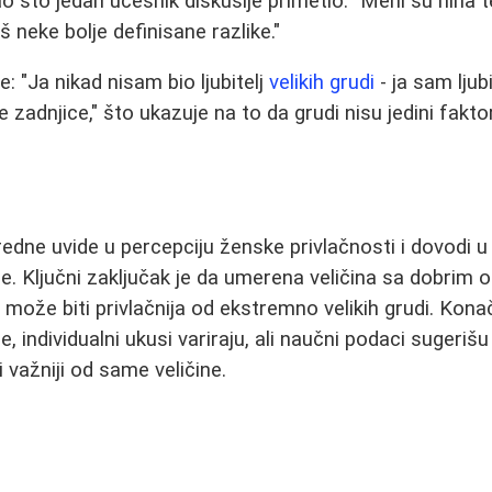
ao što jedan učesnik diskusije primetio: "Meni su nina t
š neke bolje definisane razlike."
e: "Ja nikad nisam bio ljubitelj
velikih grudi
- ja sam ljub
zadnjice," što ukazuje na to da grudi nisu jedini faktor
redne uvide u percepciju ženske privlačnosti i dovodi 
e. Ključni zaključak je da umerena veličina sa dobrim o
može biti privlačnija od ekstremno velikih grudi. Kona
, individualni ukusi variraju, ali naučni podaci sugerišu 
 važniji od same veličine.