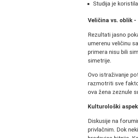
Studija je korist
Veličina vs. oblik -
Rezultati jasno pokaz
umerenu veličinu sa
primera nisu bili si
simetrije.
Ovo istraživanje po
razmotriti sve fakt
ova žena zeznule su 
Kulturološki aspek
Diskusije na forumi
privlačnim. Dok neki 