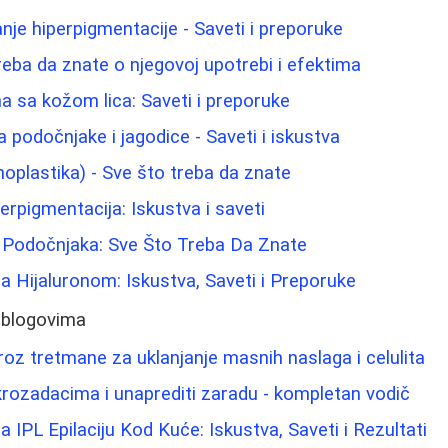
nje hiperpigmentacije - Saveti i preporuke
reba da znate o njegovoj upotrebi i efektima
 sa kožom lica: Saveti i preporuke
za podočnjake i jagodice - Saveti i iskustva
noplastika) - Sve što treba da znate
iperpigmentacija: Iskustva i saveti
i Podočnjaka: Sve Što Treba Da Znate
 Hijaluronom: Iskustva, Saveti i Preporuke
 blogovima
oz tretmane za uklanjanje masnih naslaga i celulita
rozadacima i unaprediti zaradu - kompletan vodič
 IPL Epilaciju Kod Kuće: Iskustva, Saveti i Rezultati