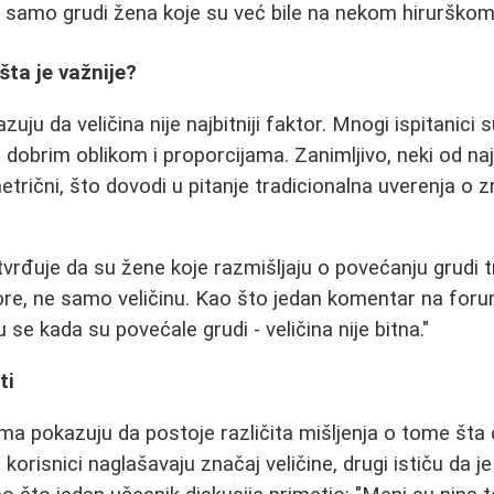
ila samo grudi žena koje su već bile na nekom hirurško
 šta je važnije?
uju da veličina nije najbitniji faktor. Mnogi ispitanici s
 dobrim oblikom i proporcijama. Zanimljivo, neki od naj
metrični, što dovodi u pitanje tradicionalna uverenja o
tvrđuje da su žene koje razmišljaju o povećanju grudi t
ore, ne samo veličinu. Kao što jedan komentar na foru
se kada su povećale grudi - veličina nije bitna."
ti
ma pokazuju da postoje različita mišljenja o tome šta č
korisnici naglašavaju značaj veličine, drugi ističu da je 