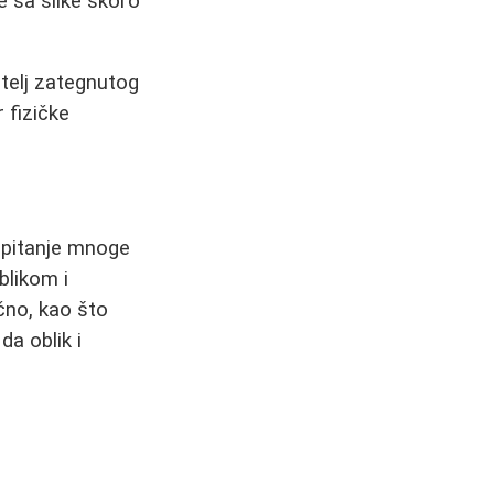
e sa slike skoro
itelj zategnutog
 fizičke
u pitanje mnoge
blikom i
čno, kao što
da oblik i