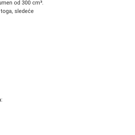
olumen od 300 cm³.
 toga, sledeće
a: