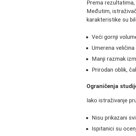
Prema rezultatima, 
Međutim, istraživači
karakteristike su bil
Veći gornji volum
Umerena veličina 
Manji razmak izm
Prirodan oblik, ča
Ograničenja studij
Iako istraživanje pr
Nisu prikazani svi 
Ispitanici su ocen