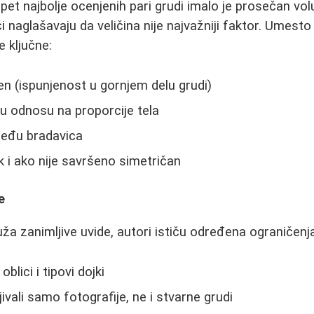
pet najbolje ocenjenih pari grudi imalo je prosečan v
 naglašavaju da veličina nije najvažniji faktor. Umesto
e ključne:
en (ispunjenost u gornjem delu grudi)
u odnosu na proporcije tela
eđu bradavica
k i ako nije savršeno simetričan
e
uža zanimljive uvide, autori ističu određena ograničenj
oblici i tipovi dojki
jivali samo fotografije, ne i stvarne grudi