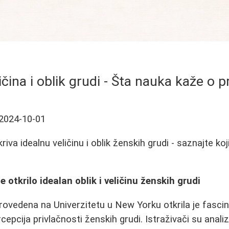
ičina i oblik grudi - Šta nauka kaže o p
2024-10-01
riva idealnu veličinu i oblik ženskih grudi - saznajte koj
t
 otkrilo idealan oblik i veličinu ženskih grudi
provedena na Univerzitetu u New Yorku otkrila je fasci
rcepcija privlačnosti ženskih grudi. Istraživači su analiz