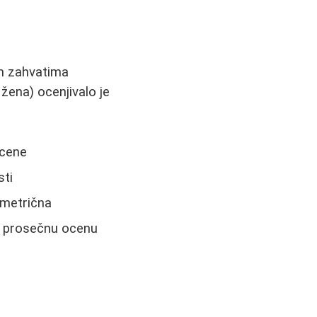
kim zahvatima
žena) ocenjivalo je
ocene
sti
simetrična
lo prosečnu ocenu