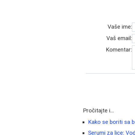
Vaše ime:
Vaš email:
Komentar:
Pročitajte i...
Kako se boriti sa b
Serumi za lice: Vod