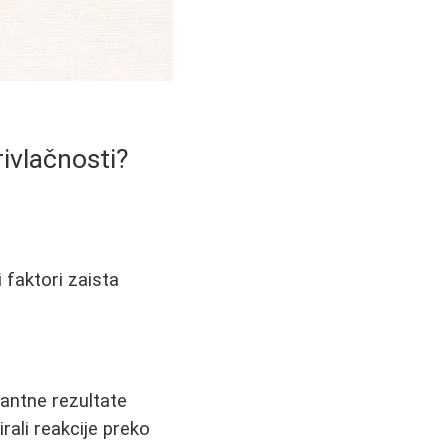
rivlačnosti?
i faktori zaista
nantne rezultate
irali reakcije preko