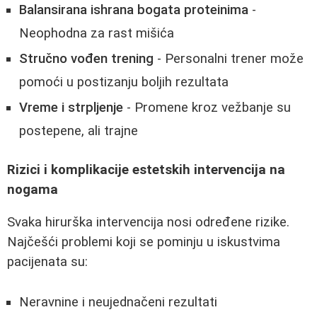
Balansirana ishrana bogata proteinima
-
Neophodna za rast mišića
Stručno vođen trening
- Personalni trener može
pomoći u postizanju boljih rezultata
Vreme i strpljenje
- Promene kroz vežbanje su
postepene, ali trajne
Rizici i komplikacije estetskih intervencija na
nogama
Svaka hirurška intervencija nosi određene rizike.
Najčešći problemi koji se pominju u iskustvima
pacijenata su:
Neravnine i neujednačeni rezultati