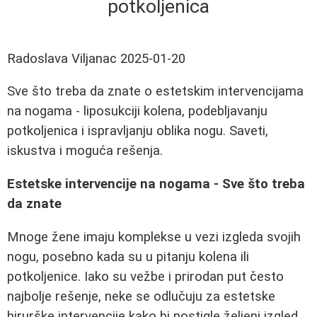
potkoljenica
Radoslava Viljanac
2025-01-20
Sve što treba da znate o estetskim intervencijama
na nogama - liposukciji kolena, podebljavanju
potkoljenica i ispravljanju oblika nogu. Saveti,
iskustva i moguća rešenja.
Estetske intervencije na nogama - Sve što treba
da znate
Mnoge žene imaju komplekse u vezi izgleda svojih
nogu, posebno kada su u pitanju kolena ili
potkoljenice. Iako su vežbe i prirodan put često
najbolje rešenje, neke se odlučuju za estetske
hirurške intervencije kako bi postigle željeni izgled.