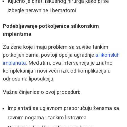
Ključno je birati iskusnog hirurga kako bi se
izbegle neravnine i hematomi
Podebljavanje potkoljenica silikonskim
implantima
Za žene koje imaju problem sa suviše tankim
potkoljenicama, postoji opcija ugradnje
silikonskih
implanata
. Međutim, ova intervencija je znatno
kompleksnija i nosi veći rizik od komplikacija u
odnosu na liposukciju.
Važne činjenice o ovoj proceduri:
Implantati se uglavnom preporučuju ženama sa
ravnim nogama i tankim listovima