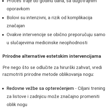
Proces traje do godinu dana, sa dugotrajnim
oporavkom
Bolovi su intenzivni, a rizik od komplikacija
značajan
Ovakve intervencije se obično preporučuju samo
u slučajevima medicinske neophodnosti
Prirodne alternative estetskim intervencijama
Pre nego što se odlučite za hirurški zahvat, vredi
razmotriti prirodne metode oblikovanja nogu:
Redovne vežbe sa opterećenjem
- Ciljani trening
za listove i zadnjicu može značajno promeniti
oblik nogu