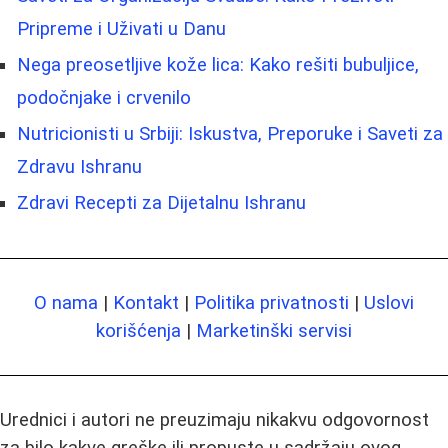
Pripreme i Uživati u Danu
Nega preosetljive kože lica: Kako rešiti bubuljice,
podočnjake i crvenilo
Nutricionisti u Srbiji: Iskustva, Preporuke i Saveti za
Zdravu Ishranu
Zdravi Recepti za Dijetalnu Ishranu
O nama
|
Kontakt
|
Politika privatnosti
|
Uslovi
korišćenja
|
Marketinški servisi
Urednici i autori ne preuzimaju nikakvu odgovornost
za bilo kakve greške ili propuste u sadržaju ovog