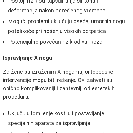
Postoji rizik od kapsuliranja silikona i
deformacija nakon određenog vremena
Mogući problemi uključuju osećaj umornih nogu i
poteškoće pri nošenju visokih potpetica
Potencijalno povećan rizik od varikoza
Ispravljanje X nogu
Za žene sa izraženim X nogama, ortopedske
intervencije mogu biti rešenje. Ovi zahvati su
obično komplikovaniji i zahtevniji od estetskih
procedura:
Uključuju lomljenje kostiju i postavljanje
specijalnih aparata za ispravljanje