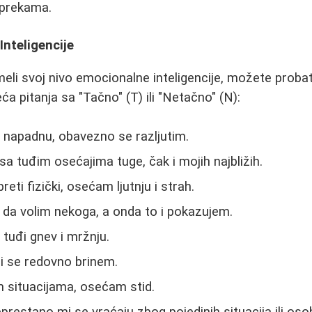
eprekama.
nteligencije
meli svoj nivo emocionalne inteligencije, možete probat
a pitanja sa "Tačno" (T) ili "Netačno" (N):
 napadnu, obavezno se razljutim.
a tuđim osećajima tuge, čak i mojih najbližih.
reti fizički, osećam ljutnju i strah.
 da volim nekoga, a onda to i pokazujem.
tuđi gnev i mržnju.
i se redovno brinem.
 situacijama, osećam stid.