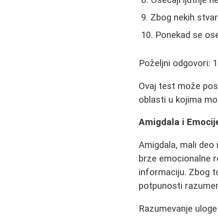
Osećaji ljutnje n
Zbog nekih stvar
Ponekad se os
Poželjni odgovori: 1-
Ovaj test može posl
oblasti u kojima mož
Amigdala i Emocij
Amigdala, mali deo 
brze emocionalne re
informaciju. Zbog t
potpunosti razume
Razumevanje uloge 