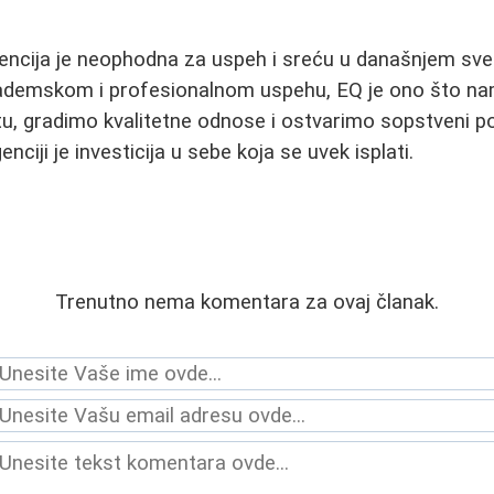
gencija je neophodna za uspeh i sreću u današnjem sv
akademskom i profesionalnom uspehu, EQ je ono što 
, gradimo kvalitetne odnose i ostvarimo sopstveni po
nciji je investicija u sebe koja se uvek isplati.
Trenutno nema komentara za ovaj članak.