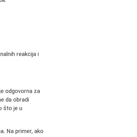
ba.
lnih reakcija i
 je odgovorna za
ne da obradi
 što je u
a. Na primer, ako