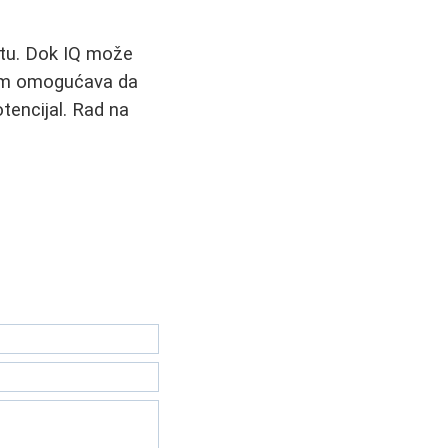
etu. Dok IQ može
nam omogućava da
tencijal. Rad na