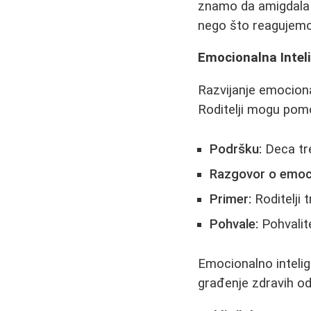
znamo da amigdala 
nego što reagujemo,
Emocionalna Intel
Razvijanje emocional
Roditelji mogu pomo
Podršku:
Deca tre
Razgovor o emoc
Primer:
Roditelji 
Pohvale:
Pohvalit
Emocionalno intelig
građenje zdravih o