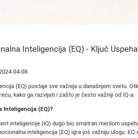
alna Inteligencija (EQ) - Ključ Uspeha
2024-04-08
encija (EQ) postaje sve važnija u današnjem svetu. Otk
reću, kako ga razvijati i zašto je često važniji od IQ-a.
 Inteligencija (EQ)?
ijent inteligencije (IQ) dugo bio smatran merilom uspe
ocionalna inteligencija (EQ) igra još važniju ulogu. EQ