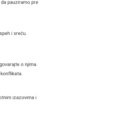
 da pauziramo pre
speh i sreću.
govarajte o njima.
konflikata.
otnim izazovima i