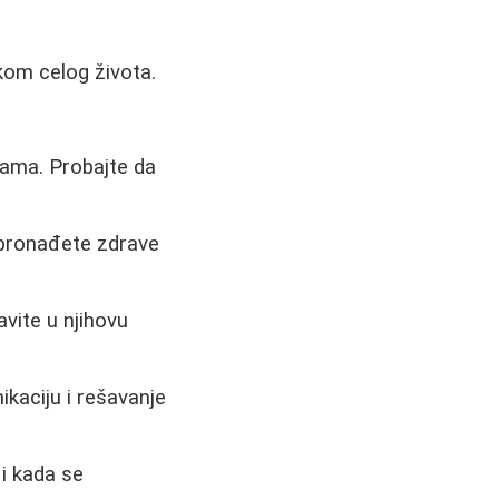
kom celog života.
jama. Probajte da
 pronađete zdrave
avite u njihovu
kaciju i rešavanje
 i kada se