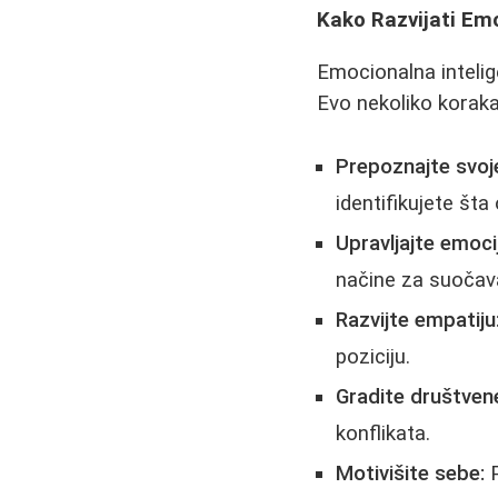
Kako Razvijati Emo
Emocionalna intelig
Evo nekoliko koraka
Prepoznajte svoj
identifikujete šta
Upravljajte emoc
načine za suočav
Razvijte empatiju
poziciju.
Gradite društvene
konflikata.
Motivišite sebe:
P