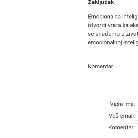
Zaključak
Emocionalna inteli
otvoriti vrata ka 
se snađemo u životu
emocionalnoj intelige
Komentari
Vaše ime:
Vaš email:
Komentar: