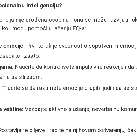
cionalnu Inteligenciju?
encija nije urođena osobina - ona se može razvijati to
 koji mogu pomoći u jačanju EQ-a:
e emocije:
Prvi korak je svesnost o sopstvenim emoci
 osećate i zašto.
ijama:
Naučite da kontrolišete impulsivne reakcije i da
anje sa stresom.
:
Trudite se da razumete emocije drugih ljudi i da se st
 veštine:
Vežbajte aktivno slušanje, neverbalnu komuni
ostavljajte ciljeve i radite na njihovom ostvarenju, čak