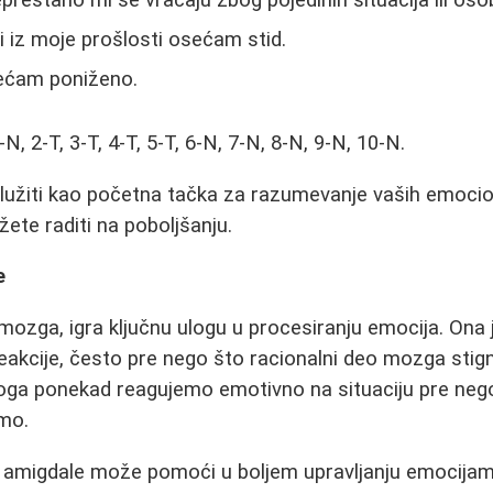
eprestano mi se vraćaju zbog pojedinih situacija ili oso
i iz moje prošlosti osećam stid.
ećam poniženo.
N, 2-T, 3-T, 4-T, 5-T, 6-N, 7-N, 8-N, 9-N, 10-N.
užiti kao početna tačka za razumevanje vaših emociona
ete raditi na poboljšanju.
e
mozga, igra ključnu ulogu u procesiranju emocija. Ona
akcije, često pre nego što racionalni deo mozga stig
oga ponekad reagujemo emotivno na situaciju pre nego
mo.
amigdale može pomoći u boljem upravljanju emocijam