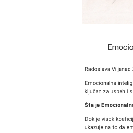
Emocion
Radoslava Viljanac
Emocionalna intelig
ključan za uspeh i s
Šta je Emocionalna
Dok je visok koefic
ukazuje na to da em