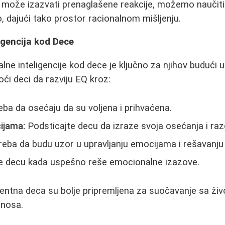
može izazvati prenaglašene reakcije, možemo naučiti
 dajući tako prostor racionalnom mišljenju.
igencija kod Dece
ne inteligencije kod dece je ključno za njihov budući u
ći deci da razviju EQ kroz:
ba da osećaju da su voljena i prihvaćena.
ijama:
Podsticajte decu da izraze svoja osećanja i raz
treba da budu uzor u upravljanju emocijama i rešavanju 
e decu kada uspešno reše emocionalne izazove.
entna deca su bolje pripremljena za suočavanje sa živ
dnosa.