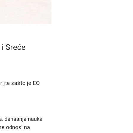
 i Sreće
rijte zašto je EQ
ha, današnja nauka
 se odnosi na