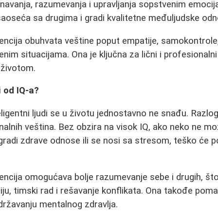
avanja, razumevanja i upravljanja sopstvenim emocija
aoseća sa drugima i gradi kvalitetne međuljudske odn
encija obuhvata veštine poput empatije, samokontrole
nim situacijama. Ona je ključna za lični i profesionalni 
 životom.
i od IQ-a?
ligentni ljudi se u životu jednostavno ne snađu. Razlog
lnih veština. Bez obzira na visok IQ, ako neko ne mo
radi zdrave odnose ili se nosi sa stresom, teško će p
encija omogućava bolje razumevanje sebe i drugih, št
ju, timski rad i rešavanje konflikata. Ona takođe poma
održavanju mentalnog zdravlja.