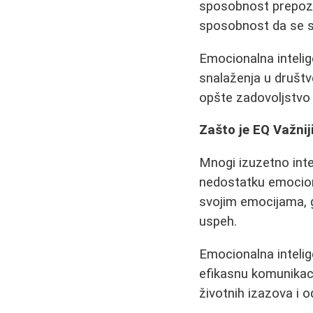
sposobnost prepozn
sposobnost da se s
Emocionalna intelig
snalaženja u društve
opšte zadovoljstvo
Zašto je EQ Važnij
Mnogi izuzetno inte
nedostatku emociona
svojim emocijama, g
uspeh.
Emocionalna intelig
efikasnu komunikaci
životnih izazova i 