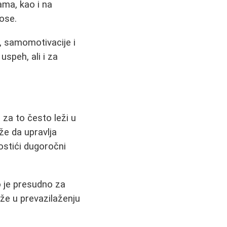
ma, kao i na
ose.
, samomotivacije i
uspeh, ali i za
 za to često leži u
že da upravlja
ostići dugoročni
o je presudno za
že u prevazilaženju