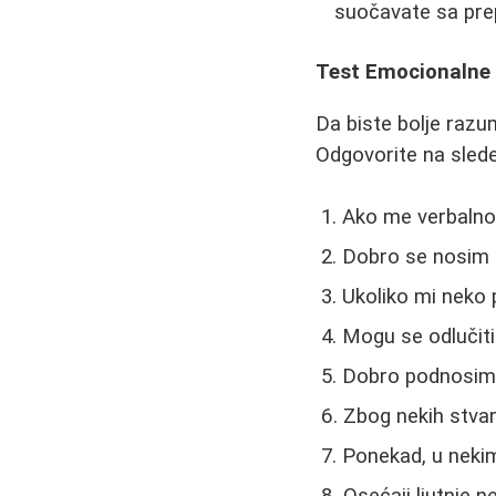
suočavate sa pr
Test Emocionalne I
Da biste bolje razu
Odgovorite na sledeć
Ako me verbalno
Dobro se nosim s
Ukoliko mi neko p
Mogu se odlučiti
Dobro podnosim 
Zbog nekih stvar
Ponekad, u nekim