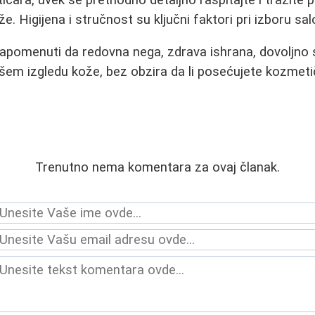
e. Higijena i stručnost su ključni faktori pri izboru sal
napomenuti da redovna nega, zdrava ishrana, dovoljno 
šem izgledu kože, bez obzira da li posećujete kozmetiča
Trenutno nema komentara za ovaj članak.