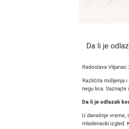
Da li je odl
Radoslava Viljanac
Različita mišljenja
negu lica. Saznajte
Da li je odlazak k
U današnje vreme, s
mladenacki izgled.