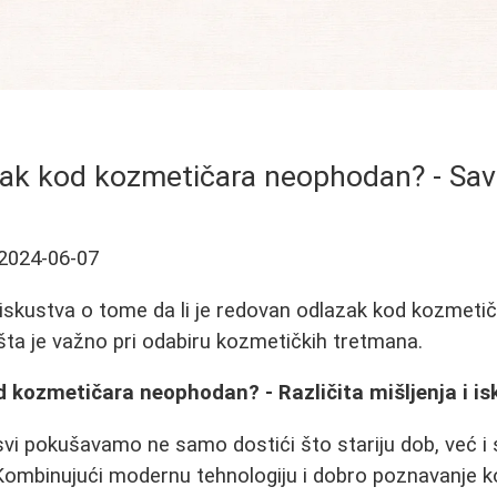
azak kod kozmetičara neophodan? - Save
2024-06-07
 i iskustva o tome da li je redovan odlazak kod kozmet
 šta je važno pri odabiru kozmetičkih tretmana.
od kozmetičara neophodan? - Različita mišljenja i i
vi pokušavamo ne samo dostići što stariju dob, već i 
 Kombinujući modernu tehnologiju i dobro poznavanje 