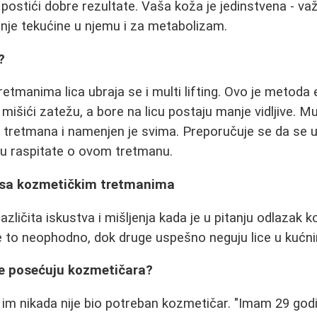
stići dobre rezultate. Vaša koža je jedinstvena - važ
nje tekućine u njemu i za metabolizam.
?
etmanima lica ubraja se i multi lifting. Ovo je metoda 
 mišići zatežu, a bore na licu postaju manje vidljive. Mu
 tretmana i namenjen je svima. Preporučuje se da se 
 raspitate o ovom tretmanu.
a sa kozmetičkim tretmanima
zličita iskustva i mišljenja kada je u pitanju odlazak 
e to neophodno, dok druge uspešno neguju lice u kućn
e posećuju kozmetičara?
im nikada nije bio potreban kozmetičar. "Imam 29 godi