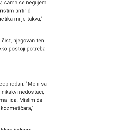
iv, sama se negujem
istim antirid
ika mi je takva,"
čist, njegovan ten
 Ako postoji potreba
neophodan. "Meni sa
nikakvi nedostaci,
ama lica. Mislim da
g kozmetičara,"
. Idem jednom