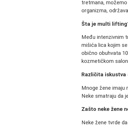
tretmana, možemo po
organizma, održava
Šta je multi lifting
Među intenzivnim tr
mišića lica kojim se
obično obuhvata 10
kozmetičkom salonu
Različita iskustv
Mnoge žene imaju ra
Neke smatraju da j
Zašto neke žene n
Neke žene tvrde da 