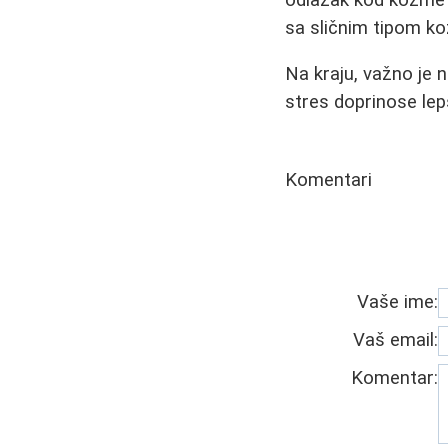
sa sličnim tipom kož
Na kraju, važno je 
stres doprinose lep
Komentari
Vaše ime:
Vaš email:
Komentar: