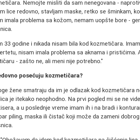
metičara. Nemojte misliti da sam nenegovana - naprot
tim lice redovno, stavljam maske, retko se šminkam, kor
m imala problema sa kožom, nemam uopšte bore - genet
nica.
 33 godine i nikada nisam bila kod kozmetičara. Imam 
ubertetu, nisam imala problema sa aknama i pristićima.
aru - zašto ne, ali meni nije potrebno."
edovno posećuju kozmetičara?
oge žene smatraju da im je odlazak kod kozmetičara 
a je itekako neophodno. Na prvi pogled mi se ne vide 
tisera, a u poslednje vreme imam ih i na bradi i kontur
obar piling, maska ili čistač koji može da zameni dobro
snica.
 "Obožavam da idem kod kozmetičara na čišćenje lica