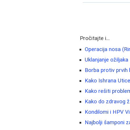
Pročitajte i...
Operacija nosa (Ri
Uklanjanje ožiljaka 
Borba protiv prvih 
Kako Ishrana Utice
Kako rešiti problem
Kako do zdravog ži
Kondilomi i HPV V
Najbolji šamponi z