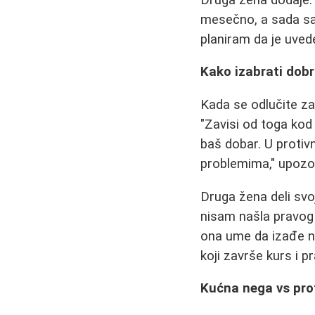
mesečno, a sada sa
planiram da je uve
Kako izabrati dob
Kada se odlučite za
"Zavisi od toga kod
baš dobar. U protiv
problemima," upozor
Druga žena deli svo
nisam našla pravog p
ona ume da izađe na
koji završe kurs i p
Kućna nega vs pro