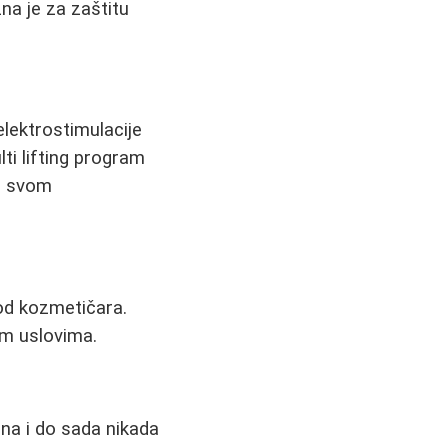
na je za zaštitu
elektrostimulacije
lti lifting program
u svom
kod kozmetičara.
im uslovima.
na i do sada nikada