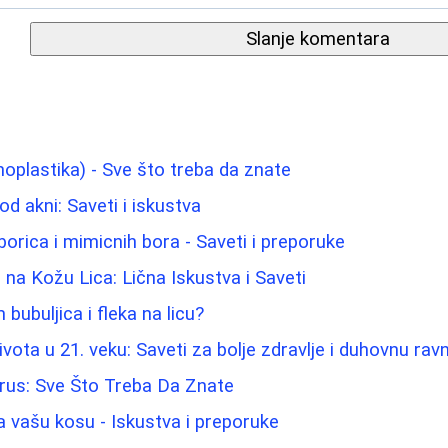
Slanje komentara
noplastika) - Sve što treba da znate
od akni: Saveti i iskustva
borica i mimicnih bora - Saveti i preporuke
 na Kožu Lica: Lična Iskustva i Saveti
 bubuljica i fleka na licu?
vota u 21. veku: Saveti za bolje zdravlje i duhovnu ra
irus: Sve Što Treba Da Znate
a vašu kosu - Iskustva i preporuke