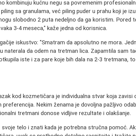
o kombinuju kućnu negu sa povremenim profesionaln
piling sa granulama, već piling puder u prahu koji je i
ogu slobodno 2 puta nedeljno da ga koristim. Pored t
vaka 3-4 meseca," kaže jedna od korisnica.
gačije iskustvo: "Smatram da apsolutno ne mora. Jed
lu naterala da odem na tretman lica. Zapamtila sam tač
tkupila iste i za pare koje bih dala na 2-3 tretmana, to 
azak kod kozmetičara je individualna stvar koja zavisi 
čnih preferencija. Nekim ženama je dovoljna pažljivo od
nalni tretmani donose vidljive rezultate i olakšanje.
ti svoje telo i znati kada je potrebna stručna pomoć. A
čara, uvek se prethodno detaljno raspitajte i tražite