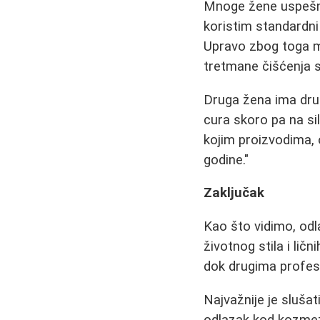
Mnoge žene uspešn
koristim standardni 
Upravo zbog toga m
tretmane čišćenja s
Druga žena ima dru
cura skoro pa na si
kojim proizvodima, o
godine."
Zaključak
Kao što vidimo, odl
životnog stila i li
dok drugima profesio
Najvažnije je sluša
odlazak kod kozmeti