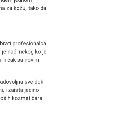
na za kožu, tako da
brati profesionalca.
 je naći nekog ko je
 ili čak sa novim
zadovoljna sve dok
, i zaista jedino
 loših kozmetičara