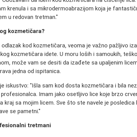
m krenula i sa mikrodermoabrazijom koja je fantastič
dem u redovan tretman."
rog kozmetičara?
 odlazak kod kozmetičara, veoma je važno pažljivo iza
 kog kozmetičara idete. U moru loših i samoukih, teško
nom, može vam se desiti da izađete sa upaljenim licem
ava jedna od ispitanica.
je iskustvo: "Išla sam kod dosta kozmetičara i bila ne
rofesionalca. Imam jako osetljivo lice koje brzo crveni
 kraj sa mojim licem. Sve što ste navele je posledica
rave se pametni."
fesionalni tretmani