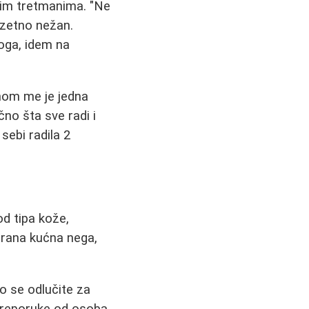
im tretmanima. "Ne
zuzetno nežan.
oga, idem na
nom me je jedna
no šta sve radi i
sebi radila 2
od tipa kože,
abrana kućna nega,
ko se odlučite za
 preporuke od osoba