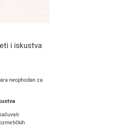
ti i iskustva
ičara neophodan za
skustva
sačuvati
kozmetičkih