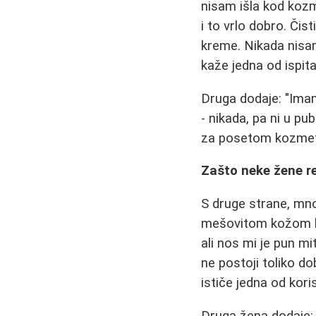
nisam išla kod koz
i to vrlo dobro. Čis
kreme. Nikada nisa
kaže jedna od ispita
Druga dodaje: "Imam
- nikada, pa ni u p
za posetom kozmetič
Zašto neke žene r
S druge strane, mn
mešovitom kožom lic
ali nos mi je pun mi
ne postoji toliko d
ističe jedna od kori
Druga žena dodaje: