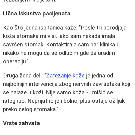
Lična iskustva pacijenata
Kao što jedna ispitanica kaže: "Posle tri porodjaja
koža stomaka mi visi, iako sam nekada imala
savršen stomak. Kontaktirala sam par klinika i
nikako ne mogu da se odlučim gde da uradim
operaciju."
Druga žena deli: "
Zatezanje kože
je jedna od
najbolnijih intervencija zbog nervnih završetaka koji
se nalaze u koži. Nije samo koža - i mišić se
istegnuo. Neprijatno je i bolno, plus ostaje ožiljak
preko celog stomaka."
Vrste zahvata