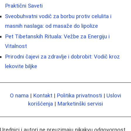
Praktični Saveti
Sveobuhvatni vodič za borbu protiv celulita i
masnih naslaga: od masaže do lipolize
Pet Tibetanskih Rituala: Vežbe za Energiju i
Vitalnost
Prirodni čajevi za zdravlje i dobrobit: Vodič kroz
lekovite biljke
O nama
|
Kontakt
|
Politika privatnosti
|
Uslovi
korišćenja
|
Marketinški servisi
Urednici i autori ne preuzimaju nikakvu odgovornost