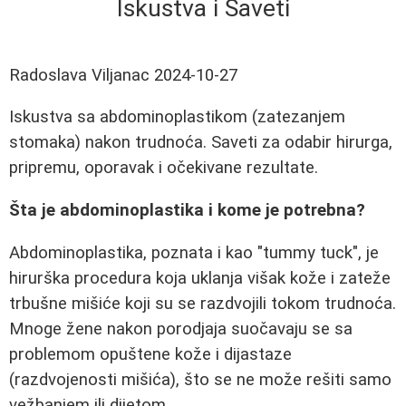
Iskustva i Saveti
Radoslava Viljanac
2024-10-27
Iskustva sa abdominoplastikom (zatezanjem
stomaka) nakon trudnoća. Saveti za odabir hirurga,
pripremu, oporavak i očekivane rezultate.
Šta je abdominoplastika i kome je potrebna?
Abdominoplastika, poznata i kao "tummy tuck", je
hirurška procedura koja uklanja višak kože i zateže
trbušne mišiće koji su se razdvojili tokom trudnoća.
Mnoge žene nakon porodjaja suočavaju se sa
problemom opuštene kože i dijastaze
(razdvojenosti mišića), što se ne može rešiti samo
vežbanjem ili dijetom.