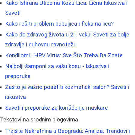
Kako Ishrana Utice na Kožu Lica: Lična Iskustva i
Saveti
Kako rešiti problem bubuljica i fleka na licu?
Kako do zdravog života u 21. veku: Saveti za bolje
zdravlje i duhovnu ravnotežu
Kondilomi i HPV Virus: Sve Što Treba Da Znate
Najbolji šamponi za vašu kosu - Iskustva i
preporuke
Zašto je važno posetiti kozmetički salon? Saveti i
iskustva
Saveti i preporuke za korišćenje maskare
Tekstovi na srodnim blogovima
Tržište Nekretnina u Beogradu: Analiza, Trendovi i