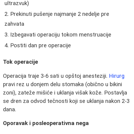
ultrazvuk)
Prekinuti pušenje najmanje 2 nedelje pre
zahvata
Izbegavati operaciju tokom menstruacije
Postiti dan pre operacije
Tok operacije
Operacija traje 3-6 sati u opštoj anesteziji.
Hirurg
pravi rez u donjem delu stomaka (obično u bikini
zoni), zateže mišiće i uklanja višak kože. Postavlja
se dren za odvod tečnosti koji se uklanja nakon 2-3
dana.
Oporavak i posleoperativna nega