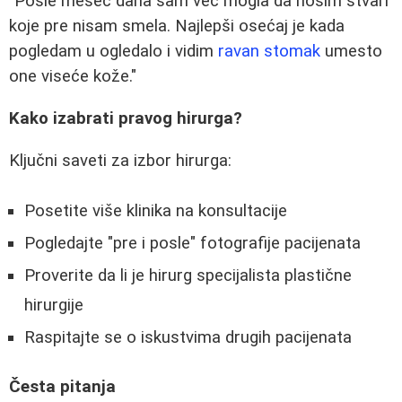
"Posle mesec dana sam već mogla da nosim stvari
koje pre nisam smela. Najlepši osećaj je kada
pogledam u ogledalo i vidim
ravan stomak
umesto
one viseće kože."
Kako izabrati pravog hirurga?
Ključni saveti za izbor hirurga:
Posetite više klinika na konsultacije
Pogledajte "pre i posle" fotografije pacijenata
Proverite da li je hirurg specijalista plastične
hirurgije
Raspitajte se o iskustvima drugih pacijenata
Česta pitanja