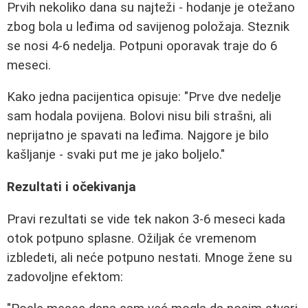
Prvih nekoliko dana su najteži - hodanje je otežano
zbog bola u leđima od savijenog položaja. Steznik
se nosi 4-6 nedelja. Potpuni oporavak traje do 6
meseci.
Kako jedna pacijentica opisuje: "Prve dve nedelje
sam hodala povijena. Bolovi nisu bili strašni, ali
neprijatno je spavati na leđima. Najgore je bilo
kašljanje - svaki put me je jako boljelo."
Rezultati i očekivanja
Pravi rezultati se vide tek nakon 3-6 meseci kada
otok potpuno splasne. Ožiljak će vremenom
izbledeti, ali neće potpuno nestati. Mnoge žene su
zadovoljne efektom: