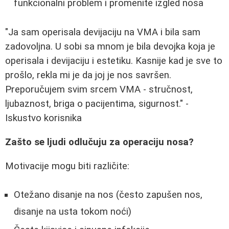
funkcionalni problem i promenite izgled nosa
"Ja sam operisala devijaciju na VMA i bila sam
zadovoljna. U sobi sa mnom je bila devojka koja je
operisala i devijaciju i estetiku. Kasnije kad je sve to
prošlo, rekla mi je da joj je nos savršen.
Preporučujem svim srcem VMA - stručnost,
ljubaznost, briga o pacijentima, sigurnost." -
Iskustvo korisnika
Zašto se ljudi odlučuju za operaciju nosa?
Motivacije mogu biti različite:
Otežano disanje na nos (često zapušen nos,
disanje na usta tokom noći)