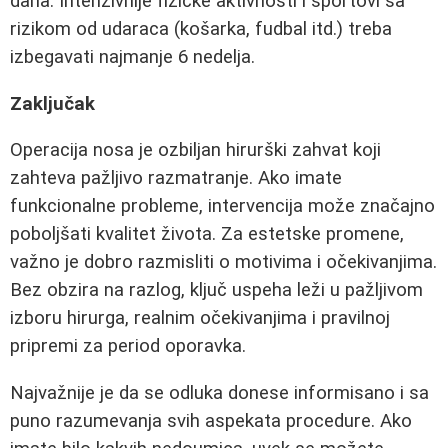
dana. Intenzivnije fizičke aktivnosti i sportovi sa
rizikom od udaraca (košarka, fudbal itd.) treba
izbegavati najmanje 6 nedelja.
Zaključak
Operacija nosa je ozbiljan hirurški zahvat koji
zahteva pažljivo razmatranje. Ako imate
funkcionalne probleme, intervencija može značajno
poboljšati kvalitet života. Za estetske promene,
važno je dobro razmisliti o motivima i očekivanjima.
Bez obzira na razlog, ključ uspeha leži u pažljivom
izboru hirurga, realnim očekivanjima i pravilnoj
pripremi za period oporavka.
Najvažnije je da se odluka donese informisano i sa
puno razumevanja svih aspekata procedure. Ako