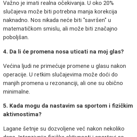
Važno je imati realna očekivanja. U oko 20%
slučajeva može biti potrebna manja korekcija
naknadno. Nos nikada neće biti "savršen" u
matematičkom smislu, ali može biti značajno
poboljšan.
4. Da li će promena nosa uticati na moj glas?
Većina ljudi ne primećuje promene u glasu nakon
operacije. U retkim slučajevima može doći do
manjih promena u rezonanciji, ali one su obično
minimalne.
5. Kada mogu da nastavim sa sportom i fizičkim
aktivnostima?
Lagane šetnje su dozvoljene već nakon nekoliko