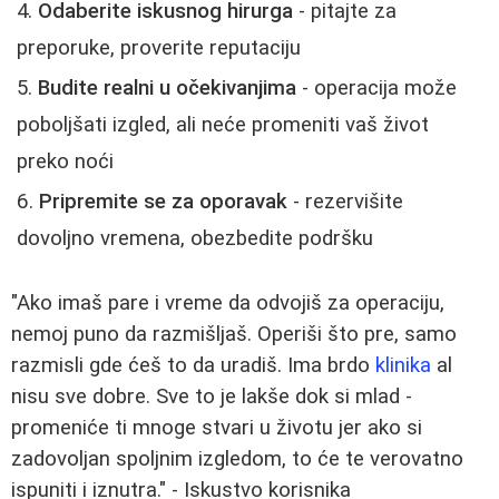
Odaberite iskusnog hirurga
- pitajte za
preporuke, proverite reputaciju
Budite realni u očekivanjima
- operacija može
poboljšati izgled, ali neće promeniti vaš život
preko noći
Pripremite se za oporavak
- rezervišite
dovoljno vremena, obezbedite podršku
"Ako imaš pare i vreme da odvojiš za operaciju,
nemoj puno da razmišljaš. Operiši što pre, samo
razmisli gde ćeš to da uradiš. Ima brdo
klinika
al
nisu sve dobre. Sve to je lakše dok si mlad -
promeniće ti mnoge stvari u životu jer ako si
zadovoljan spoljnim izgledom, to će te verovatno
ispuniti i iznutra." - Iskustvo korisnika