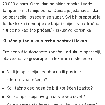
20.000 dinara. Osmi dan se skida maska i vade
tamponi - ništa nije bolno. Danas je jedanaesti dan
od operacije i osećam se super. Svi bih preporučila
tu doktorku i nemojte se bojati - nije ništa strašno
niti bolno kao što pričaju." - Iskustvo korisnika
Ključna pitanja koja treba postaviti lekaru
Pre nego što donesete konačnu odluku o operaciji,
obavezno razgovarajte sa lekarom o sledećem:
Da li je operacija neophodna ili postoje
alternativna rešenja?
Koji tačno deo nosa će biti korišćen i zašto?
Koliko operacija ovog tipa ste već izveli?
Koje su moguće komplikacije i koliko su česte?