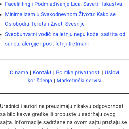
Facelifting i Podmlađivanje Lica: Saveti i Iskustva
Minimalizam u Svakodnevnom Životu: Kako se
Osloboditi Tereta i Živeti Svesnije
Sveobuhvatni vodič za letnju negu kože: zaštita od
sunca, alergije i post-letnji tretmani
O nama
|
Kontakt
|
Politika privatnosti
|
Uslovi
korišćenja
|
Marketinški servisi
Urednici i autori ne preuzimaju nikakvu odgovornost
za bilo kakve greške ili propuste u sadržaju ovog
sajta. Informacije sadržane na ovom sajtu pružaju se