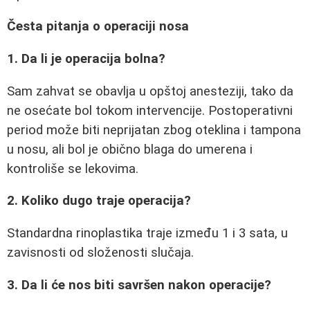
Česta pitanja o operaciji nosa
1. Da li je operacija bolna?
Sam zahvat se obavlja u opštoj anesteziji, tako da
ne osećate bol tokom intervencije. Postoperativni
period može biti neprijatan zbog oteklina i tampona
u nosu, ali bol je obično blaga do umerena i
kontroliše se lekovima.
2. Koliko dugo traje operacija?
Standardna rinoplastika traje između 1 i 3 sata, u
zavisnosti od složenosti slučaja.
3. Da li će nos biti savršen nakon operacije?