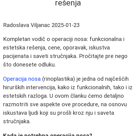
rešenja
Radoslava Viljanac
2025-01-23
Kompletan vodič o operaciji nosa: funkcionalna i
estetska rešenja, cene, oporavak, iskustva
pacijenata i saveti stručnjaka. Pročitajte pre nego
što donesete odluku.
Operacija nosa
(rinoplastika) je jedna od najčešćih
hirurških intervencija, kako iz funkcionalnih, tako i iz
estetskih razloga. U ovom članku ćemo detaljno
razmotriti sve aspekte ove procedure, na osnovu
iskustava ljudi koji su prošli kroz nju i saveta
stručnjaka.
Kada je potrebna operacija nosa?