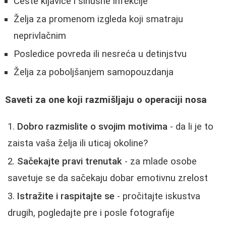
Česte kijavice i sinusne infekcije
Želja za promenom izgleda koji smatraju
neprivlačnim
Posledice povreda ili nesreća u detinjstvu
Želja za poboljšanjem samopouzdanja
Saveti za one koji razmišljaju o operaciji nosa
Dobro razmislite o svojim motivima
- da li je to
zaista vaša želja ili uticaj okoline?
Sačekajte pravi trenutak
- za mlade osobe
savetuje se da sačekaju dobar emotivnu zrelost
Istražite i raspitajte se
- pročitajte iskustva
drugih, pogledajte pre i posle fotografije