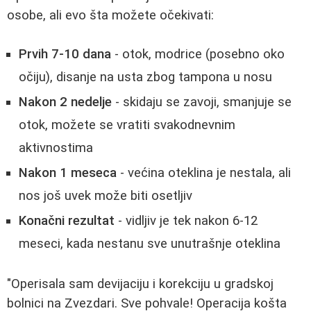
osobe, ali evo šta možete očekivati:
Prvih 7-10 dana
- otok, modrice (posebno oko
očiju), disanje na usta zbog tampona u nosu
Nakon 2 nedelje
- skidaju se zavoji, smanjuje se
otok, možete se vratiti svakodnevnim
aktivnostima
Nakon 1 meseca
- većina oteklina je nestala, ali
nos još uvek može biti osetljiv
Konačni rezultat
- vidljiv je tek nakon 6-12
meseci, kada nestanu sve unutrašnje oteklina
"Operisala sam devijaciju i korekciju u gradskoj
bolnici na Zvezdari. Sve pohvale! Operacija košta