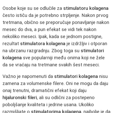
Osobe koje su se odlučile za
stimulatoru kolagena
često ističu da je potrebno strpljenje. Nakon prvog
tretmana, obično se preporučuje ponavljanje nakon
mesec do dva, a pun efekat se vidi tek nakon
nekoliko meseci. Ipak, kada se jednom postigne,
rezultat
stimulatora kolagena
je izdržljiv i otporan
na ubrzanu razgradnju. Zbog toga su
stimulatori
kolagena
sve popularniji među onima koji ne žele
da se vraćaju na tretmane svakih šest meseci.
Važno je napomenuti da
stimulatori kolagena
nisu
zamena za volumenske filere. Oni ne mogu da daju
onaj trenutni, dramatični efekat koji daju
hijaluronski fileri
, ali su odlični za postepeno
poboljšanje kvaliteta i jedrine usana. Ukoliko
razmišljate o
stimulatorima kolagena
, najbolje je da