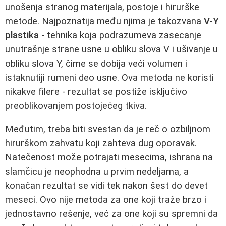
unošenja stranog materijala, postoje i hirurške
metode. Najpoznatija među njima je takozvana
V-Y
plastika
- tehnika koja podrazumeva zasecanje
unutrašnje strane usne u obliku slova V i ušivanje u
obliku slova Y, čime se dobija veći volumen i
istaknutiji rumeni deo usne. Ova metoda ne koristi
nikakve filere - rezultat se postiže isključivo
preoblikovanjem postojećeg tkiva.
Međutim, treba biti svestan da je reč o ozbiljnom
hirurškom zahvatu koji zahteva dug oporavak.
Natečenost može potrajati mesecima, ishrana na
slamčicu je neophodna u prvim nedeljama, a
konačan rezultat se vidi tek nakon šest do devet
meseci. Ovo nije metoda za one koji traže brzo i
jednostavno rešenje, već za one koji su spremni da