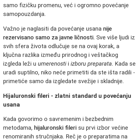
samo fizičku promenu, već i ogromno povećanje
samopouzdanja.
Važno je naglasiti da povećanje usana
nije
rezervisano samo za javne ličnosti
. Sve više ljudi iz
svih sfera života odlučuje se na ovaj korak, a
ključna razlika između prirodnog i veštačkog
izgleda leži u
umerenosti
i
izboru preparata
. Kada se
uradi suptilno, niko neće primetiti da ste išta radili -
primetiće samo da izgledate svežije i skladnije.
Hijaluronski fileri - zlatni standard u povećanju
usana
Kada govorimo o savremenim i bezbednim
metodama,
hijaluronski fileri
su prvi izbor većine
renomiranih stručnjaka. Reč je o preparatima na