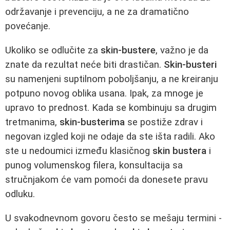
održavanje i prevenciju, a ne za dramatično
povećanje.
Ukoliko se odlučite za
skin-bustere
, važno je da
znate da rezultat neće biti drastičan.
Skin-busteri
su namenjeni suptilnom poboljšanju, a ne kreiranju
potpuno novog oblika usana. Ipak, za mnoge je
upravo to prednost. Kada se kombinuju sa drugim
tretmanima,
skin-busterima
se postiže zdrav i
negovan izgled koji ne odaje da ste išta radili. Ako
ste u nedoumici između klasičnog
skin bustera
i
punog volumenskog filera, konsultacija sa
stručnjakom će vam pomoći da donesete pravu
odluku.
U svakodnevnom govoru često se mešaju termini -