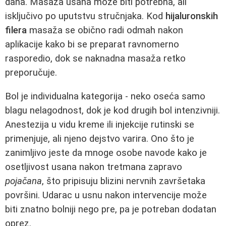
dana. Masaža usana može biti potrebna, ali
isključivo po uputstvu stručnjaka. Kod
hijaluronskih
filera
masaža se obično radi odmah nakon
aplikacije kako bi se preparat ravnomerno
rasporedio, dok se naknadna masaža retko
preporučuje.
Bol je individualna kategorija - neko oseća samo
blagu nelagodnost, dok je kod drugih bol intenzivniji.
Anestezija u vidu kreme ili injekcije rutinski se
primenjuje, ali njeno dejstvo varira. Ono što je
zanimljivo jeste da mnoge osobe navode kako je
osetljivost usana nakon tretmana zapravo
pojačana
, što pripisuju blizini nervnih završetaka
površini. Udarac u usnu nakon intervencije može
biti znatno bolniji nego pre, pa je potreban dodatan
oprez.