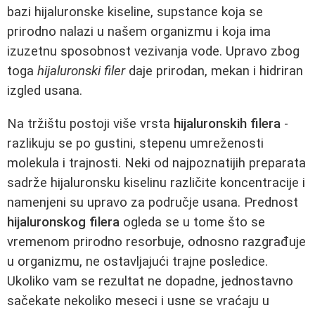
bazi hijaluronske kiseline, supstance koja se
prirodno nalazi u našem organizmu i koja ima
izuzetnu sposobnost vezivanja vode. Upravo zbog
toga
hijaluronski filer
daje prirodan, mekan i hidriran
izgled usana.
Na tržištu postoji više vrsta
hijaluronskih filera
-
razlikuju se po gustini, stepenu umreženosti
molekula i trajnosti. Neki od najpoznatijih preparata
sadrže hijaluronsku kiselinu različite koncentracije i
namenjeni su upravo za područje usana. Prednost
hijaluronskog filera
ogleda se u tome što se
vremenom prirodno resorbuje, odnosno razgrađuje
u organizmu, ne ostavljajući trajne posledice.
Ukoliko vam se rezultat ne dopadne, jednostavno
sačekate nekoliko meseci i usne se vraćaju u