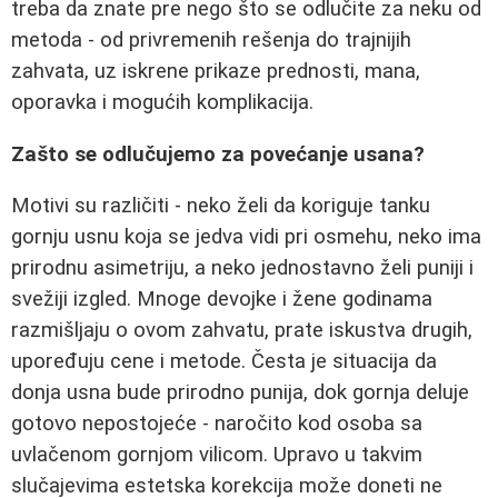
treba da znate pre nego što se odlučite za neku od
metoda - od privremenih rešenja do trajnijih
zahvata, uz iskrene prikaze prednosti, mana,
oporavka i mogućih komplikacija.
Zašto se odlučujemo za povećanje usana?
Motivi su različiti - neko želi da koriguje tanku
gornju usnu koja se jedva vidi pri osmehu, neko ima
prirodnu asimetriju, a neko jednostavno želi puniji i
svežiji izgled. Mnoge devojke i žene godinama
razmišljaju o ovom zahvatu, prate iskustva drugih,
upoređuju cene i metode. Česta je situacija da
donja usna bude prirodno punija, dok gornja deluje
gotovo nepostojeće - naročito kod osoba sa
uvlačenom gornjom vilicom. Upravo u takvim
slučajevima estetska korekcija može doneti ne