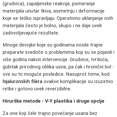
(grudvica), zapaljenske reakcije, pomeranje
materijala unutar tkiva, asimetriju i deformacije
koje se teško ispravljaju. Operativno uklanjanje ovih
materijala često je bolno, skupo i ne daje uvek
zadovoljavajuće rezultate.
Mnoge devojke koje su godinama nosile trajne
preparate svedoče o problemima koji su se pojavili i
više godina nakon intervencije. Grudvice, tvrdoća,
gubitak prirodnog oblika usne, pa čak i hronični bol -
sve su to moguće posledice. Nasuprot tome, kod
hijaluronskih filera
ovakve komplikacije su izuzetno
retke i gotovo uvek reverzibilne.
Hirurške metode - V-Y plastika i druge opcije
Za one koji žele trajno povećanje usana bez