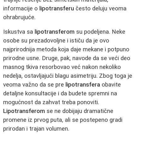
informacije o
lipotransferu
često deluju veoma
ohrabrujuće.
Iskustva sa
lipotransferom
su podeljena. Neke
osobe su prezadovoljne i ističu da je ovo
najprirodnija metoda koja daje mekane i potpuno
prirodne usne. Druge, pak, navode da se veći deo
masnog tkiva resorbovao već nakon nekoliko
nedelja, ostavljajući blagu asimetriju. Zbog toga je
veoma važno da se pre
lipotransfera
obavite
detaljne konsultacije i da budete spremni na
mogućnost da zahvat treba ponoviti.
Lipotransferom
se ne dobijaju dramatične
promene iz prvog puta, ali se postepeno gradi
prirodan i trajan volumen.