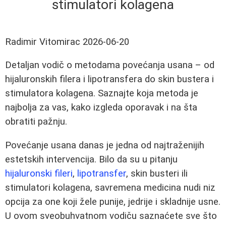
stimulatori kolagena
Radimir Vitomirac
2026-06-20
Detaljan vodič o metodama povećanja usana – od
hijaluronskih filera i lipotransfera do skin bustera i
stimulatora kolagena. Saznajte koja metoda je
najbolja za vas, kako izgleda oporavak i na šta
obratiti pažnju.
Povećanje usana danas je jedna od najtraženijih
estetskih intervencija. Bilo da su u pitanju
hijaluronski fileri
,
lipotransfer
, skin busteri ili
stimulatori kolagena, savremena medicina nudi niz
opcija za one koji žele punije, jedrije i skladnije usne.
U ovom sveobuhvatnom vodiču saznaćete sve što