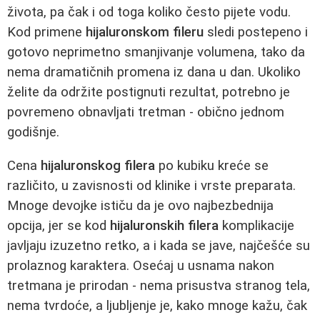
života, pa čak i od toga koliko često pijete vodu.
Kod primene
hijaluronskom fileru
sledi postepeno i
gotovo neprimetno smanjivanje volumena, tako da
nema dramatičnih promena iz dana u dan. Ukoliko
želite da održite postignuti rezultat, potrebno je
povremeno obnavljati tretman - obično jednom
godišnje.
Cena
hijaluronskog filera
po kubiku kreće se
različito, u zavisnosti od klinike i vrste preparata.
Mnoge devojke ističu da je ovo najbezbednija
opcija, jer se kod
hijaluronskih filera
komplikacije
javljaju izuzetno retko, a i kada se jave, najčešće su
prolaznog karaktera. Osećaj u usnama nakon
tretmana je prirodan - nema prisustva stranog tela,
nema tvrdoće, a ljubljenje je, kako mnoge kažu, čak