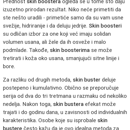
Prednost
skin boostera
ogleda se u tome što daju
izuzetno prirodan rezultat. Niko neće primetiti da
ste nešto uradili - primetiće samo da su vam usne
svežije, hidriranije i da deluju jedrije.
Skin boosteri
su odličan izbor za one koji već imaju solidan
volumen usana, ali žele da ih osveže i malo
podmlade. Takođe,
skin boosterima
se može
tretirati i koža oko usana, smanjujući sitne linije i
bore.
Za razliku od drugih metoda,
skin buster
deluje
postepeno i kumulativno. Obično se preporučuje
serija od dva do tri tretmana u razmaku od nekoliko
nedelja. Nakon toga,
skin bustera
efekat može
trajati i do godinu dana, u zavisnosti od individualnih
karakteristika. Osobe koje su isprobale
skin
bustere
često kažu da je ovo idealna metoda za