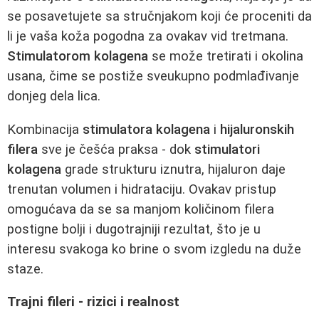
se posavetujete sa stručnjakom koji će proceniti da
li je vaša koža pogodna za ovakav vid tretmana.
Stimulatorom kolagena
se može tretirati i okolina
usana, čime se postiže sveukupno podmlađivanje
donjeg dela lica.
Kombinacija
stimulatora kolagena
i
hijaluronskih
filera
sve je češća praksa - dok
stimulatori
kolagena
grade strukturu iznutra, hijaluron daje
trenutan volumen i hidrataciju. Ovakav pristup
omogućava da se sa manjom količinom filera
postigne bolji i dugotrajniji rezultat, što je u
interesu svakoga ko brine o svom izgledu na duže
staze.
Trajni fileri - rizici i realnost