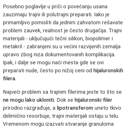
Posebno poglavlje u priči o povećanju usana
zauzimaju trajni ili polutrajni preparati. Iako je
primamljivo pomisliti da jednim zahvatom rešavate
problem zauvek, realnost je često drugačija. Trajni
materijali - uključujući tečni silikon, biopolimer i
metakril - zabranjeni su u većini razvijenih zemalja
upravo zbog niza dokumentovanih komplikacija.
Ipak, i dalje se mogu naći mesta gde se ovi
preparati nude, često po nižoj ceni od
hijaluronskih
filera
.
Najveći problem sa trajnim filerima jeste to što se
ne mogu lako ukloniti
. Dok se
hijaluronski filer
prirodno razgrađuje, a
lipotransferom
uneto tkivo
delimično resorbuje, trajni materijali ostaju u telu.
Vremenom mogu izazvati stvaranje granuloma