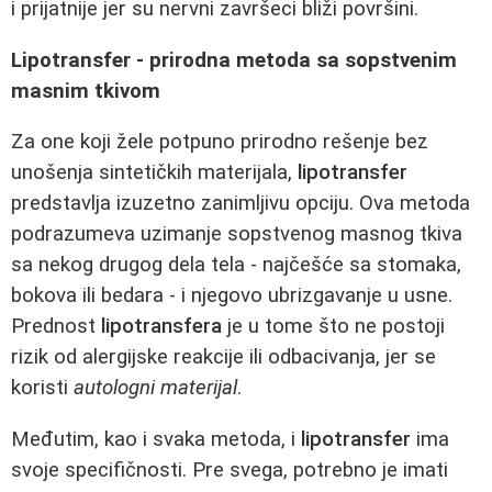
i prijatnije jer su nervni završeci bliži površini.
Lipotransfer - prirodna metoda sa sopstvenim
masnim tkivom
Za one koji žele potpuno prirodno rešenje bez
unošenja sintetičkih materijala,
lipotransfer
predstavlja izuzetno zanimljivu opciju. Ova metoda
podrazumeva uzimanje sopstvenog masnog tkiva
sa nekog drugog dela tela - najčešće sa stomaka,
bokova ili bedara - i njegovo ubrizgavanje u usne.
Prednost
lipotransfera
je u tome što ne postoji
rizik od alergijske reakcije ili odbacivanja, jer se
koristi
autologni materijal
.
Međutim, kao i svaka metoda, i
lipotransfer
ima
svoje specifičnosti. Pre svega, potrebno je imati