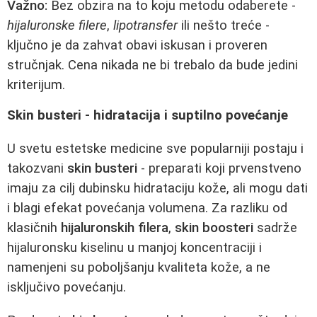
Važno:
Bez obzira na to koju metodu odaberete -
hijaluronske filere
,
lipotransfer
ili nešto treće -
ključno je da zahvat obavi iskusan i proveren
stručnjak. Cena nikada ne bi trebalo da bude jedini
kriterijum.
Skin busteri - hidratacija i suptilno povećanje
U svetu estetske medicine sve popularniji postaju i
takozvani
skin busteri
- preparati koji prvenstveno
imaju za cilj dubinsku hidrataciju kože, ali mogu dati
i blagi efekat povećanja volumena. Za razliku od
klasičnih
hijaluronskih filera
,
skin boosteri
sadrže
hijaluronsku kiselinu u manjoj koncentraciji i
namenjeni su poboljšanju kvaliteta kože, a ne
isključivo povećanju.