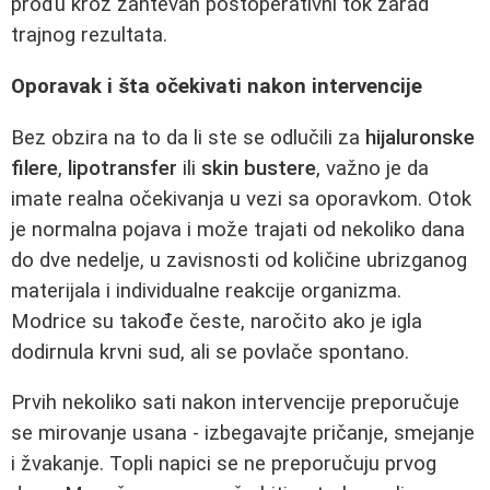
prođu kroz zahtevan postoperativni tok zarad
trajnog rezultata.
Oporavak i šta očekivati nakon intervencije
Bez obzira na to da li ste se odlučili za
hijaluronske
filere
,
lipotransfer
ili
skin bustere
, važno je da
imate realna očekivanja u vezi sa oporavkom. Otok
je normalna pojava i može trajati od nekoliko dana
do dve nedelje, u zavisnosti od količine ubrizganog
materijala i individualne reakcije organizma.
Modrice su takođe česte, naročito ako je igla
dodirnula krvni sud, ali se povlače spontano.
Prvih nekoliko sati nakon intervencije preporučuje
se mirovanje usana - izbegavajte pričanje, smejanje
i žvakanje. Topli napici se ne preporučuju prvog