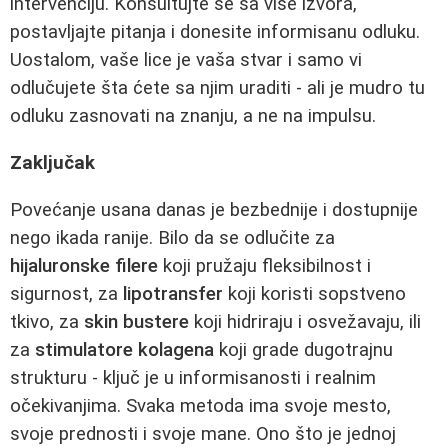
intervenciju. Konsultujte se sa više izvora,
postavljajte pitanja i donesite informisanu odluku.
Uostalom, vaše lice je vaša stvar i samo vi
odlučujete šta ćete sa njim uraditi - ali je mudro tu
odluku zasnovati na znanju, a ne na impulsu.
Zaključak
Povećanje usana danas je bezbednije i dostupnije
nego ikada ranije. Bilo da se odlučite za
hijaluronske filere
koji pružaju fleksibilnost i
sigurnost, za
lipotransfer
koji koristi sopstveno
tkivo, za
skin bustere
koji hidriraju i osvežavaju, ili
za
stimulatore kolagena
koji grade dugotrajnu
strukturu - ključ je u informisanosti i realnim
očekivanjima. Svaka metoda ima svoje mesto,
svoje prednosti i svoje mane. Ono što je jednoj