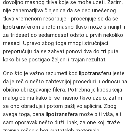
dovoljno masnog tkiva koje se može uzeti. Zatim,
nije zanemarljiva činjenica da se deo unešenog
tkiva vremenom resorbuje - procenjuje se da se
lipotransferom
uneto masno tkivo može smanjiti i
za trideset do sedamdeset odsto u prvih nekoliko
meseci. Upravo zbog toga mnogi stručnjaci
preporučuju da se zahvat ponovi dva do tri puta
kako bi se postigao željeni i trajan rezultat.
Ono što je važno razumeti kod
lipotransferu
jeste
da je reč o nešto zahtevnijoj proceduri u odnosu na
obično ubrizgavanje filera. Potrebna je liposukcija
malog obima kako bi se masno tkivo uzelo, zatim
se ono obrađuje i potom pažljivo aplicira. Zbog
svega toga, cena
lipotransfera
može biti viša, a i
sam oporavak nešto duži. Ipak, za one koji traže
trajnije rešenje bez sintetskih materijala,