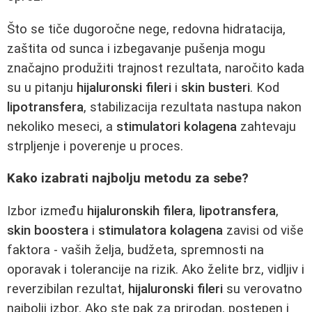
Što se tiče dugoročne nege, redovna hidratacija,
zaštita od sunca i izbegavanje pušenja mogu
značajno produžiti trajnost rezultata, naročito kada
su u pitanju
hijaluronski fileri
i
skin busteri
. Kod
lipotransfera
, stabilizacija rezultata nastupa nakon
nekoliko meseci, a
stimulatori kolagena
zahtevaju
strpljenje i poverenje u proces.
Kako izabrati najbolju metodu za sebe?
Izbor između
hijaluronskih filera
,
lipotransfera
,
skin boostera
i
stimulatora kolagena
zavisi od više
faktora - vaših želja, budžeta, spremnosti na
oporavak i tolerancije na rizik. Ako želite brz, vidljiv i
reverzibilan rezultat,
hijaluronski fileri
su verovatno
najbolji izbor. Ako ste pak za prirodan, postepen i