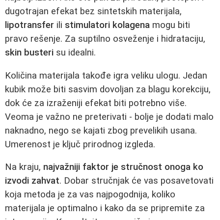
dugotrajan efekat bez sintetskih materijala,
lipotransfer
ili
stimulatori kolagena
mogu biti
pravo rešenje. Za suptilno osveženje i hidrataciju,
skin busteri
su idealni.
Količina materijala takođe igra veliku ulogu. Jedan
kubik može biti sasvim dovoljan za blagu korekciju,
dok će za izraženiji efekat biti potrebno više.
Veoma je važno ne preterivati - bolje je dodati malo
naknadno, nego se kajati zbog prevelikih usana.
Umerenost je ključ prirodnog izgleda.
Na kraju,
najvažniji faktor je stručnost onoga ko
izvodi zahvat
. Dobar stručnjak će vas posavetovati
koja metoda je za vas najpogodnija, koliko
materijala je optimalno i kako da se pripremite za