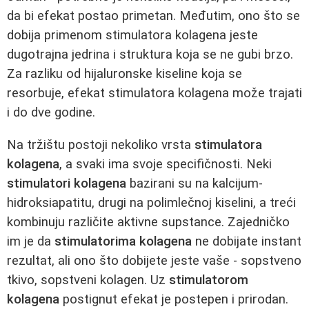
da bi efekat postao primetan. Međutim, ono što se
dobija primenom stimulatora kolagena jeste
dugotrajna jedrina i struktura koja se ne gubi brzo.
Za razliku od hijaluronske kiseline koja se
resorbuje, efekat stimulatora kolagena može trajati
i do dve godine.
Na tržištu postoji nekoliko vrsta
stimulatora
kolagena
, a svaki ima svoje specifičnosti. Neki
stimulatori kolagena
bazirani su na kalcijum-
hidroksiapatitu, drugi na polimlečnoj kiselini, a treći
kombinuju različite aktivne supstance. Zajedničko
im je da
stimulatorima kolagena
ne dobijate instant
rezultat, ali ono što dobijete jeste vaše - sopstveno
tkivo, sopstveni kolagen. Uz
stimulatorom
kolagena
postignut efekat je postepen i prirodan.