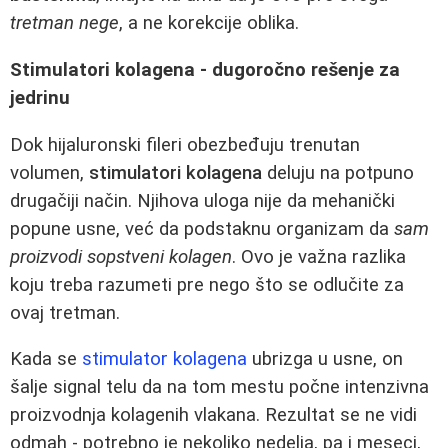
tretman nege
, a ne korekcije oblika.
Stimulatori kolagena - dugoročno rešenje za
jedrinu
Dok hijaluronski fileri obezbeđuju trenutan
volumen,
stimulatori kolagena
deluju na potpuno
drugačiji način. Njihova uloga nije da mehanički
popune usne, već da podstaknu organizam da
sam
proizvodi sopstveni kolagen
. Ovo je važna razlika
koju treba razumeti pre nego što se odlučite za
ovaj tretman.
Kada se
stimulator kolagena
ubrizga u usne, on
šalje signal telu da na tom mestu počne intenzivna
proizvodnja kolagenih vlakana. Rezultat se ne vidi
odmah - potrebno je nekoliko nedelja, pa i meseci,