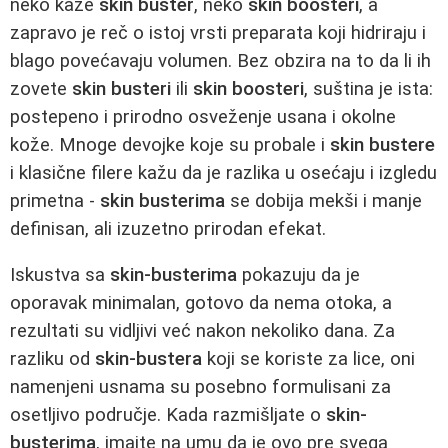
neko kaže
skin buster
, neko
skin boosteri
, a
zapravo je reč o istoj vrsti preparata koji hidriraju i
blago povećavaju volumen. Bez obzira na to da li ih
zovete
skin busteri
ili
skin boosteri
, suština je ista:
postepeno i prirodno osveženje usana i okolne
kože. Mnoge devojke koje su probale i
skin bustere
i klasične filere kažu da je razlika u osećaju i izgledu
primetna -
skin busterima
se dobija mekši i manje
definisan, ali izuzetno prirodan efekat.
Iskustva sa
skin-busterima
pokazuju da je
oporavak minimalan, gotovo da nema otoka, a
rezultati su vidljivi već nakon nekoliko dana. Za
razliku od
skin-bustera
koji se koriste za lice, oni
namenjeni usnama su posebno formulisani za
osetljivo područje. Kada razmišljate o
skin-
busterima
, imajte na umu da je ovo pre svega