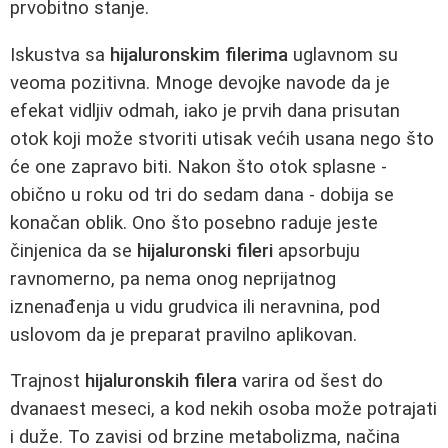
prvobitno stanje.
Iskustva sa
hijaluronskim filerima
uglavnom su
veoma pozitivna. Mnoge devojke navode da je
efekat vidljiv odmah, iako je prvih dana prisutan
otok koji može stvoriti utisak većih usana nego što
će one zapravo biti. Nakon što otok splasne -
obično u roku od tri do sedam dana - dobija se
konačan oblik. Ono što posebno raduje jeste
činjenica da se
hijaluronski fileri
apsorbuju
ravnomerno, pa nema onog neprijatnog
iznenađenja u vidu grudvica ili neravnina, pod
uslovom da je preparat pravilno aplikovan.
Trajnost
hijaluronskih filera
varira od šest do
dvanaest meseci, a kod nekih osoba može potrajati
i duže. To zavisi od brzine metabolizma, načina