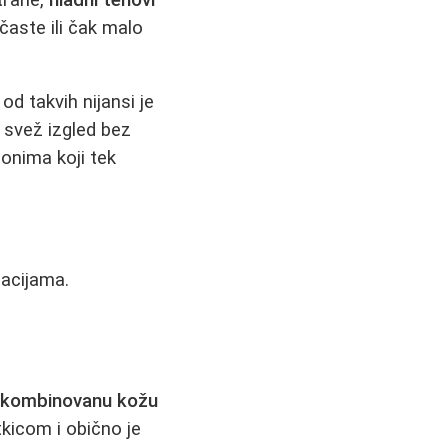
časte ili čak malo
d takvih nijansi je
, svež izgled bez
 onima koji tek
lacijama.
li kombinovanu kožu
tkicom i obično je