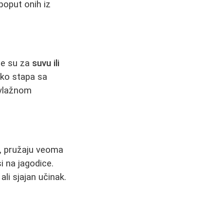
poput onih iz
ne su za
suvu ili
lako stapa sa
 vlažnom
, pružaju veoma
i na jagodice.
ali sjajan učinak.