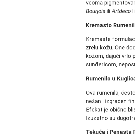
veoma pigmentovano,
Bourjois
ili
Artdeco
l
Kremasto Rumenil
Kremaste formulaci
zrelu kožu
. One dod
kožom, dajući vrlo 
sunđericom, neposr
Rumenilo u Kugli
Ova rumenila, čest
nežan i izgraden fin
Efekat je obično bli
Izuzetno su dugotra
Tekuća i Penasta 