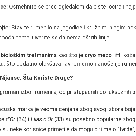
ce:
Osmehnite se pred ogledalom da biste locirali najpu
jte:
Stavite rumenilo na jagodice i kružnim, blagim po
oočnicama. Uverite se da nema oštrih linija.
e
biološkim tretmanima
kao što je
cryo mezo lift
, koža
nku, što dodatno olakšava ravnomerno nanošenje rumen
Nijanse: Šta Koriste Druge?
ogroman izbor rumenila, od pristupačnih do luksuznih 
cuska marka je veoma cenjena zbog svog izbora boja i
e d'Or
(34) i
Lilas d'Or
(33) su posebno popularne zbog 
ko su neke korisnice primetile da mogu biti malo "tvrde"