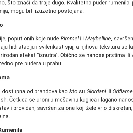
 što znači da traje dugo. Kvalitetna puder rumenila, 
inija, mogu biti izuzetno postojana.
o
je, poput onih koje nude
Rimmel
ili
Maybelline
, savrše
aju hidrataciju i svilenkast sjaj, a njihova tekstura se 
prirodan efekat "iznutra". Obično se nanose prstima ili
edno pre pudera u prahu.
cama
o dostupna od brandova kao što su
Giordani
ili
Oriflame
ish. Četkica se uroni u mešavinu kuglica i lagano nanos
stav i providan, savršen za one koji žele vrlo diskretan, 
jna.
Rumenila