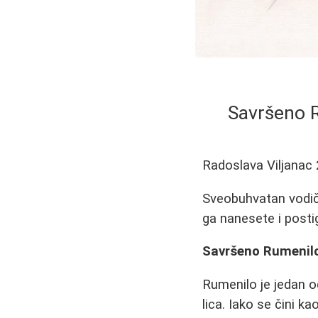
Savršeno R
Radoslava Viljanac
Sveobuhvatan vodič 
ga nanesete i postig
Savršeno Rumenilo:
Rumenilo je jedan 
lica. Iako se čini k