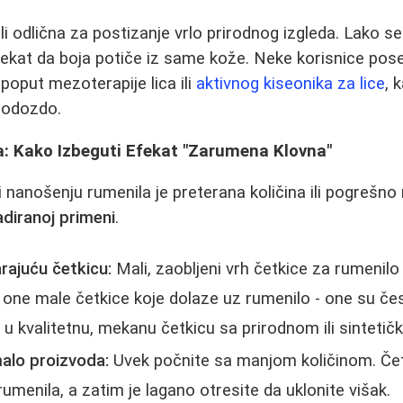
li odlična za postizanje vrlo prirodnog izgleda. Lako s
ekat da boja potiče iz same kože. Neke korisnice pose
poput mezoterapije lica ili
aktivnog kiseonika za lice
, 
j odozdo.
: Kako Izbeguti Efekat "Zarumena Klovna"
 nanošenju rumenila je preterana količina ili pogrešn
adiranoj primeni
.
rajuću četkicu:
Mali, zaobljeni vrh četkice za rumenilo
e one male četkice koje dolaze uz rumenilo - one su če
 u kvalitetnu, mekanu četkicu sa prirodnom ili sinteti
alo proizvoda:
Uvek počnite sa manjom količinom. Če
rumenila, a zatim je lagano otresite da uklonite višak.