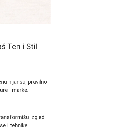
 Ten i Stil
nu nijansu, pravilno
ture i marke.
ransformišu izgled
nse i tehnike