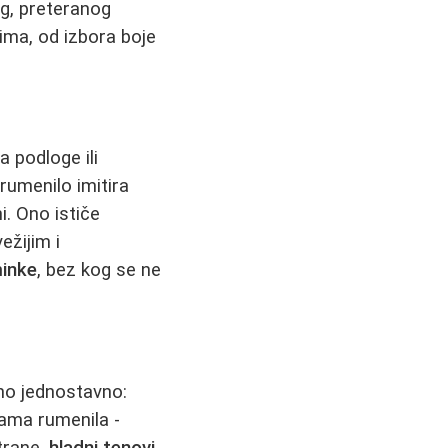
og, preteranog
ima, od izbora boje
a podloge ili
rumenilo imitira
ni. Ono ističe
ežijim i
inke
, bez kog se ne
čno jednostavno:
sama rumenila -
trane,
hladni tenovi