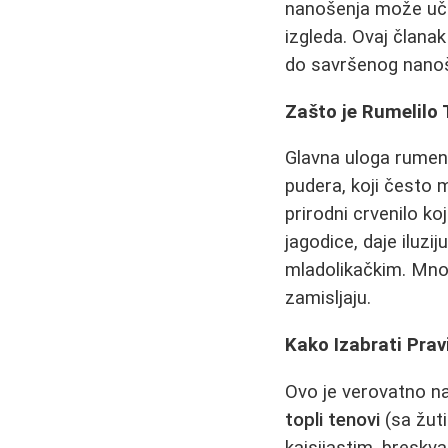
nanošenja može učin
izgleda. Ovaj člana
do savršenog nanoš
Zašto je Rumelilo 
Glavna uloga rumenil
pudera, koji često 
prirodni crvenilo koj
jagodice, daje iluzij
mladolikačkim. Mnog
zamisljaju.
Kako Izabrati Prav
Ovo je verovatno naj
topli tenovi
(sa žuti
kajsijastim, breskv