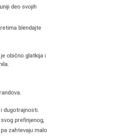
niji deo svojih
kretima blendajte
 je obično glatkija i
ila.
brandova.
 dugotrajnosti.
svog prefinjenog,
, pa zahtevaju malo