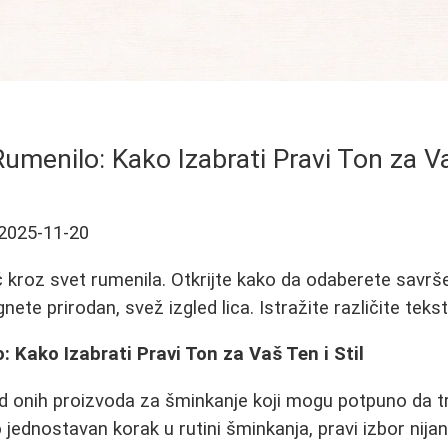
umenilo: Kako Izabrati Pravi Ton za Vaš
2025-11-20
kroz svet rumenila. Otkrijte kako da odaberete savrše
nete prirodan, svež izgled lica. Istražite različite teks
 Kako Izabrati Pravi Ton za Vaš Ten i Stil
od onih proizvoda za šminkanje koji mogu potpuno da t
ao jednostavan korak u rutini šminkanja, pravi izbor nija