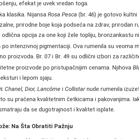
nošenju, efekat je uvek vredan toga.
ska klasika. Nijansa
Rosa Pesca
(br. 46) je gotovo kultni
zalne, prirodne boje koja podseća na zdrav, prirodan 
e odlična opcija za one koji žele topliju, bronzankastu n
po intenzivnoj pigmentaciji. Ova rumenila su veoma m
 proizvoda. Br. 07 i Br. 49 su odlični izbori za različi
itetne proizvode po pristupačnijim cenama. Njihova
Bl
eksturi i lepom sjaju.
i:
Chanel, Dior, Lancôme
i
Collistar
nude rumenila izuzet
to su praćena kvalitetnim četkicama i pakovanjima. Iak
matraju da se dugotrajnost i kvalitet isplate.
že: Na Šta Obratiti Pažnju