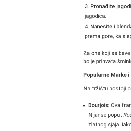
Pronađite jagodi
jagodica.
Nanesite i blenda
prema gore, ka slep
Za one koji se bav
bolje prihvata šmi
Popularne Marke i 
Na tržištu postoji 
Bourjois:
Ova fran
Nijanse poput
Ros
zlatnog sjaja. Ia