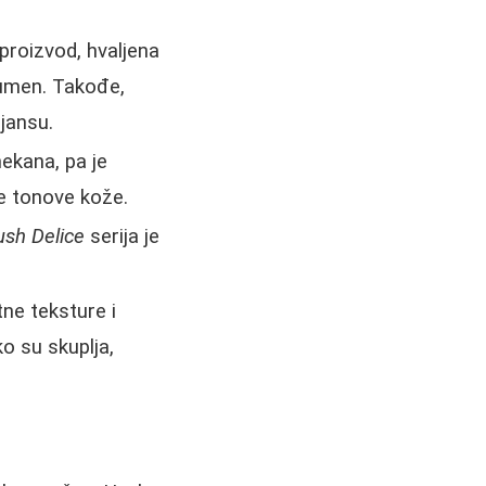
 proizvod, hvaljena
rumen. Takođe,
ijansu.
ekana, pa je
te tonove kože.
ush Delice
serija je
ne teksture i
o su skuplja,