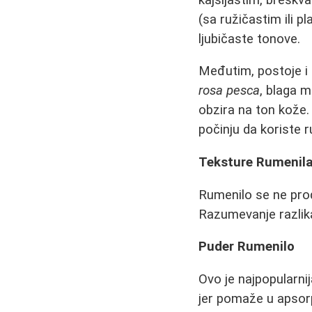
(sa ružičastim ili p
ljubičaste tonove.
Međutim, postoje i 
rosa pesca
, blaga m
obzira na ton kože. 
počinju da koriste r
Teksture Rumenila
Rumenilo se ne prod
Razumevanje razlika
Puder Rumenilo
Ovo je najpopularnij
jer pomaže u apsorp