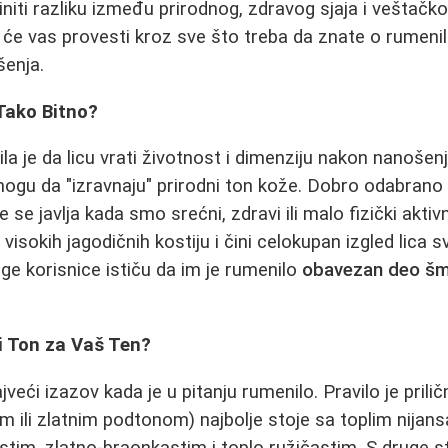
iti razliku između prirodnog, zdravog sjaja i veštačk
k će vas provesti kroz sve što treba da znate o rumenil
enja.
Tako Bitno?
a je da licu vrati životnost i dimenziju nakon nanošenj
mogu da "izravnaju" prirodni ton kože. Dobro odabrano 
e se javlja kada smo srećni, zdravi ili malo fizički aktiv
u visokih jagodičnih kostiju i čini celokupan izgled lica sv
e korisnice ističu da im je rumenilo
obavezan deo šm
i Ton za Vaš Ten?
veći izazov kada je u pitanju rumenilo. Pravilo je prili
m ili zlatnim podtonom) najbolje stoje sa toplim nijan
astim, zlatno-braonkastim i toplo ružičastim. S druge s