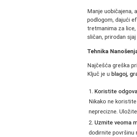
Manje uobičajena, a
podlogom, dajući ef
tretmanima za lice, 
sličan, prirodan sja
Tehnika Nanošenja
Najčešća greška pri
Ključ je u
blagoj, gr
Koristite odgova
Nikako ne koristit
neprecizne. Uložite
Uzmite veoma m
dodirnite površinu 