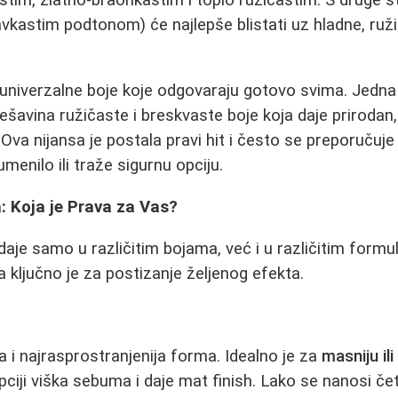
lavkastim podtonom) će najlepše blistati uz hladne, ruži
univerzalne boje koje odgovaraju gotovo svima. Jedna o
ešavina ružičaste i breskvaste boje koja daje prirodan
Ova nijansa je postala pravi hit i često se preporučuje
umenilo ili traže sigurnu opciju.
: Koja je Prava za Vas?
aje samo u različitim bojama, već i u različitim formu
 ključno je za postizanje željenog efekta.
a i najrasprostranjenija forma. Idealno je za
masniju i
ciji viška sebuma i daje mat finish. Lako se nanosi če