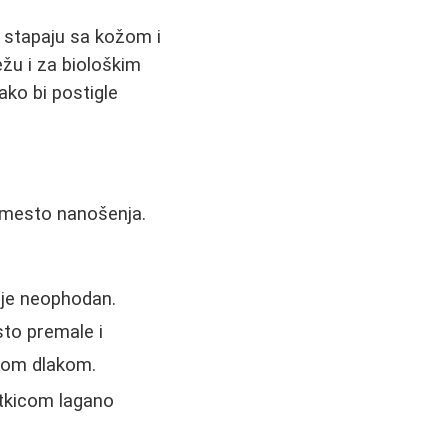
e stapaju sa kožom i
žu i za biološkim
kako bi postigle
o mesto nanošenja.
 je neophodan.
sto premale i
čkom dlakom.
tkicom lagano