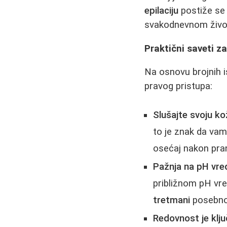
epilaciju
postiže se 
svakodnevnom životu
Praktični saveti 
Na osnovu brojnih i
pravog pristupa:
Slušajte svoju ko
to je znak da vam
osećaj nakon pran
Pažnja na pH vre
približnom pH vr
tretmani
posebno
Redovnost je klju