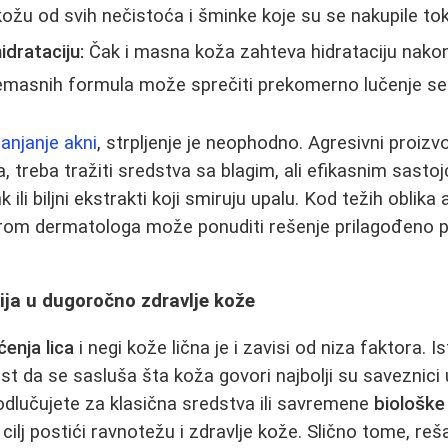
 kožu od svih nečistoća i šminke koje su se nakupile t
drataciju:
Čak i masna koža zahteva hidrataciju nak
 nemasnih formula može sprečiti prekomerno lučenje s
lanjanje akni
, strpljenje je neophodno. Agresivni proiz
, treba tražiti sredstva sa blagim, ali efikasnim sasto
nk ili biljni ekstrakti koji smiruju upalu. Kod težih oblika 
rom dermatologa može ponuditi rešenje prilagođeno 
cija u dugoročno zdravlje kože
ćenja lica
i negi kože lična je i zavisi od niza faktora. Is
ost da se sasluša šta koža govori najbolji su saveznic
 odlučujete za klasična sredstva ili savremene
biološke
cilj postići ravnotežu i zdravlje kože. Slično tome, reš