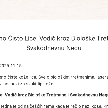
no Čisto Lice: Vodič kroz Biološke Tre
Svakodnevnu Negu
2025-11-15
eno čiste kože lica. Sve o biološkim tretmanima, lasersk
vilnoj nezi za svaki tip kože.
e: Vodič kroz
Biološke Tretmane
i Svakodnevnu Neg
a
jedna je od najčešćih tema kada je reč o nezi kože. K