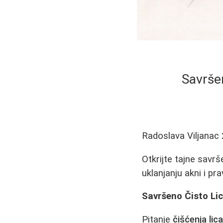
Savrše
Radoslava Viljanac
Otkrijte tajne savrš
uklanjanju akni i pra
Savršeno Čisto Lic
Pitanje
čišćenja lic