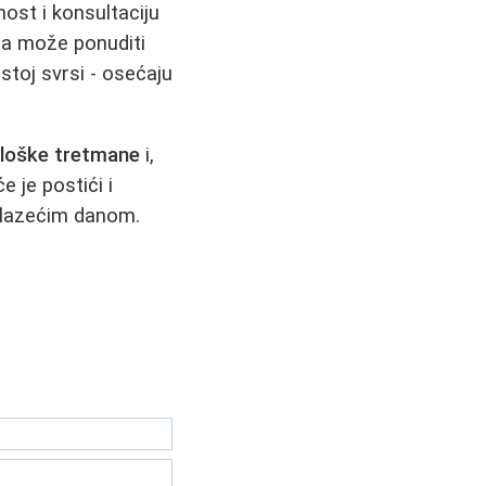
ost i konsultaciju
ja može ponuditi
stoj svrsi - osećaju
ološke tretmane
i,
e je postići i
rolazećim danom.