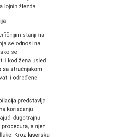
 lojnih žlezda.
ija
ifičnijim stanjima
koja se odnosi na
Iako se
i i kod žena usled
ije sa stručnjakom
vati i određene
ilacija
predstavlja
na korišćenju
ajući dugotrajnu
 procedura, a njen
 dlake. Kroz
lasersku