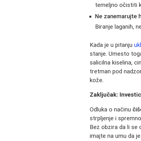
temeljno očistiti
Ne zanemarujte hi
Biranje laganih,
Kada je u pitanju
uk
stanje. Umesto toga
salicilna kiselina, ci
tretman pod nadzo
kože.
Zaključak: Investi
Odluka o načinu
čiš
strpljenje i spremn
Bez obzira da li se
imajte na umu da je 