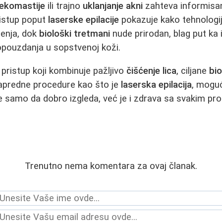
nekomastije
ili trajno
uklanjanje akni
zahteva informisan
ristup poput
laserske epilacije
pokazuje kako tehnologi
šenja, dok
biološki tretmani
nude prirodan, blag put ka i
opouzdanja u sopstvenoj koži.
ristup koji kombinuje pažljivo
čišćenje lica
, ciljane
bi
napredne procedure kao što je
laserska epilacija
, moguć
e samo da dobro izgleda, već je i zdrava sa svakim p
Trenutno nema komentara za ovaj članak.