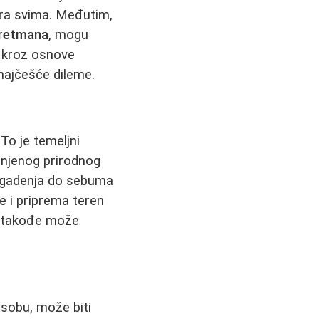
vara svima. Međutim,
tretmana
, mogu
i kroz osnove
najčešće dileme.
 To je temeljni
 njenog prirodnog
zagadenja do sebuma
e i priprema teren
takođe može
osobu, može biti