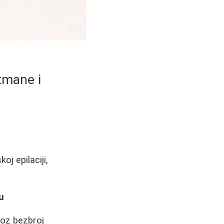
tmane i
oj epilaciji,
u
roz bezbroj