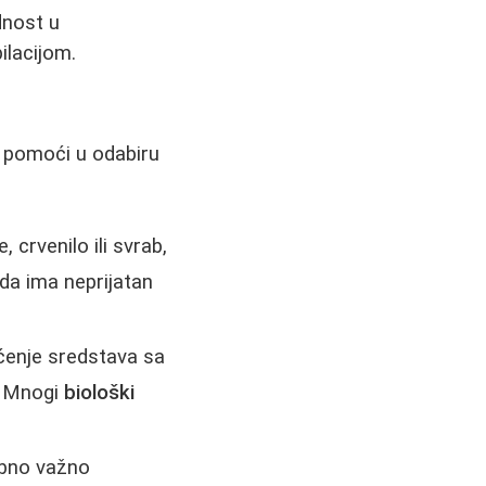
dnost u
ilacijom.
u pomoći u odabiru
 crvenilo ili svrab,
 da ima neprijatan
ćenje sredstava sa
. Mnogi
biološki
ebno važno