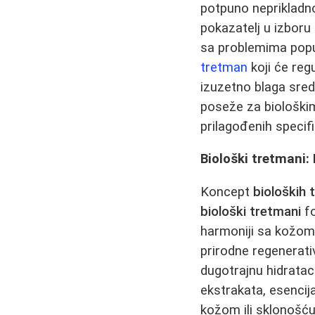
potpuno neprikladno 
pokazatelj u izbor
sa problemima poput
tretman
koji će reg
izuzetno blaga sreds
poseže za biološkim
prilagođenih speci
Biološki tretmani: 
Koncept
bioloških
biološki tretmani
fo
harmoniji sa kožom,
prirodne regenerativ
dugotrajnu hidratac
ekstrakata, esencija
kožom ili sklonošću