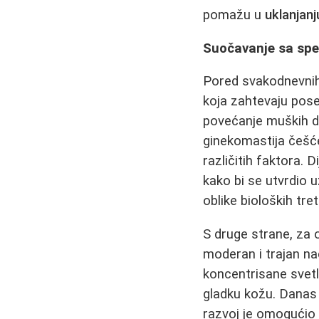
pomažu u
uklanjanj
Suočavanje sa spe
Pored svakodnevnih 
koja zahtevaju pose
povećanje muških d
ginekomastija češće
različitih faktora. 
kako bi se utvrdio 
oblike bioloških tr
S druge strane, za 
moderan i trajan n
koncentrisane svet
gladku kožu. Danas
razvoj je omogućio 