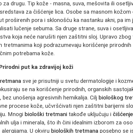
za drugu. Tip kože - masna, suva, mešovita ili osetljiva
u sredstava za čišćenje lica. Osobe sa masnom kožom
 proširenih pora i sklonošću ka nastanku akni, pa im
ulisati lučenje sebuma. Sa druge strane, suva i osetlji
tva koja neće narušiti njen zaštitni sloj. Upravo zbog 
 tretmanima koji podrazumevaju korišćenje prirodnih 
fičnim potrebama kože.
Prirodni put ka zdravijoj koži
 tretmana
sve je prisutniji u svetu dermatologije i kozm
kusiraju se na korišćenje prirodnih, organskih sastojak
 bez unošenja agresivnih hemikalija. Cilj
biološkog tr
ne procese kože, učvršćivati njen zaštitni barijerni slo
iju. Mnogi
biološki tretmani
takođe uključuju i
čišćenje
lnih ulja i minerala, što ih čini idealnim izborom za os
 alergijama. U okviru
bioloških tretmana
posebno se ist