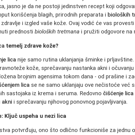
ka, jasno je da ne postoji jedinstven recept koji odgo
oput korišćenja blagih, prirodnih preparata i
bioloških 
 zdravlje i izgled vaše kože. Ovaj vodić će vas provest
knuti prednosti
bioloških tretmana
i pružiti odgovore na 
ca
temelj zdrave kože?
je lica
nije samo rutina uklanjanja šminke i prljavštine.
ravnoteže kože, sprečavanju nastanka akni i očuvanju
 izložena brojnim agensima tokom dana - od prašine i 
šćenjem lica
se ne samo uklanjaju ove nečistoće već s
nih sastojaka iz krema i seruma. Redovno
čišćenje lica
 akni
i sprečavanju njihovog ponovnog pojavljivanja.
p: Ključ uspeha u nezi lica
stva potvrđuju, ono što odlično funkcioniše za jednu 