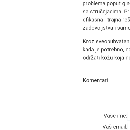
problema poput
gi
sa stručnjacima. P
efikasna i trajna re
zadovoljstva i sam
Kroz sveobuhvatan p
kada je potrebno, 
održati kožu koja n
Komentari
Vaše ime:
Vaš email: