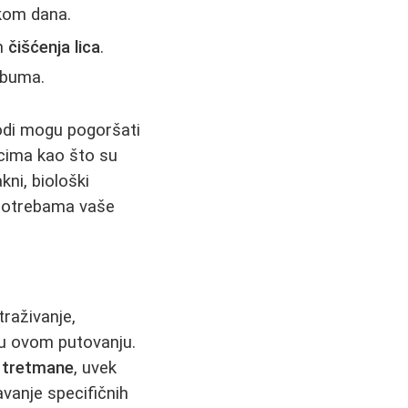
okom dana.
on
čišćenja lica
.
ebuma.
vodi mogu pogoršati
jcima kao što su
akni, biološki
potrebama vaše
traživanje,
i u ovom putovanju.
 tretmane
, uvek
avanje specifičnih