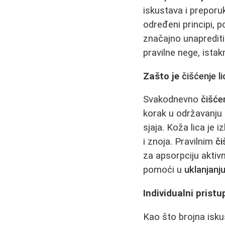
iskustava i preporu
određeni principi, p
značajno unaprediti
pravilne nege, ista
Zašto je
čišćenje li
Svakodnevno
čišćen
korak u održavanju 
sjaja. Koža lica je
i znoja. Pravilnim
či
za apsorpciju aktiv
pomoći u
uklanjanju
Individualni pristu
Kao što brojna isku