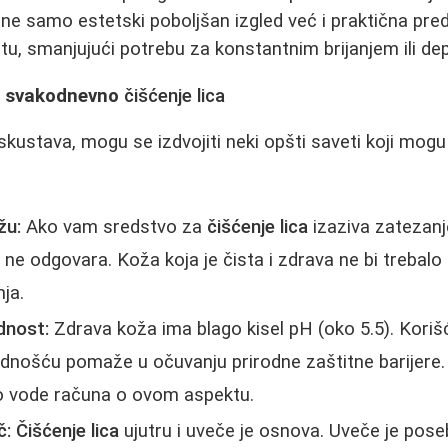
ne samo estetski poboljšan izgled već i praktična pre
, smanjujući potrebu za konstantnim brijanjem ili dep
za svakodnevno
čišćenje lica
skustava, mogu se izdvojiti neki opšti saveti koji mog
žu:
Ako vam sredstvo za
čišćenje lica
izaziva zatezanje,
 ne odgovara. Koža koja je čista i zdrava ne bi trebalo
ja.
dnost:
Zdrava koža ima blago kisel pH (oko 5.5). Koriš
ednošću pomaže u očuvanju prirodne zaštitne barijere
 vode računa o ovom aspektu.
č:
Čišćenje lica
ujutru i uveče je osnova. Uveče je pos