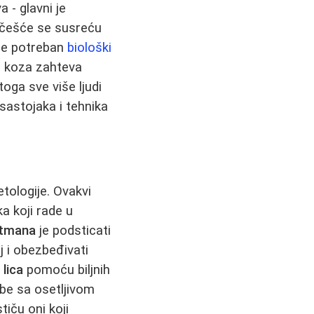
 - glavni je
 češće se susreću
 je potreban
biološki
va koza zahteva
toga sve više ljudi
sastojaka i tehnika
etologije. Ovakvi
a koji rade u
etmana
je podsticati
j i obezbeđivati
 lica
pomoću biljnih
obe sa osetljivom
iču oni koji